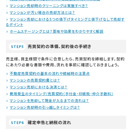
マンション売却時のクリーニングは実施すべき？
マンションが汚い場合の売却方法とは？
マンション売却における5つの値下げタイミングと値下げなしで売却す
るポイント
ホームステージングとは？意味や効果をわかりやすく解説
売買契約の準備、契約後の手続き
STEP5
売主様、買主様間で条件に合意したら、売買契約を締結します。契約
にあたり必要な書類や費用、流れを事前に確認しておきましょう。
不動産売買契約の基本の流れや締結時の注意点
マンションの売買契約書とは？
マンション売却における決済とは？
費用発生のタイミング/売買契約（手付金・印紙税・仲介手数料）
マンションを売却して現金が入るまでの流れは？
マンション売却時の引っ越しタイミングは？
確定申告と納税の流れ
STEP6