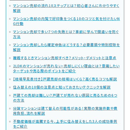
マンション売却の流れ10ステップとは？初心者さんにわかりやすく
解説
マンション売却の内覧で好印象をつくる10のコツと気を付けたいN
G行動
マンション売却で多い7つの失敗とは？事前に学んで間違いを防ぐ
方法
マンション売却したら確定申告はどうする？必要書類や特別控除を
解説
離婚するときマンション売却すべき？メリット・デメリットと注意点
2LDKのマンションが売れない・売却しにくい理由とは？意識したい
ターゲットや売る際のポイントをご紹介
【相場早見表付き】戸建売却の相場はいくら？高く売るコツも解説
住み替えの10個の注意点と知っておきたいテクニックを解説
戸建ての売却は難しい？戸建てが売れない原因と売るための6つ
の方法
分譲マンションは建て替えの可能性がある！実際の実施件数や費
用負担、流れを解説
不動産価格が高騰する今、上手に住み替えをした3人の成功事例
をご紹介