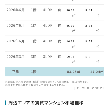
2026年6月
1階
4LDK
南
86.69
18.54
㎡
㎡
2026年6月
1階
4LDK
南
86.69
18.54
㎡
㎡
2026年6月
1階
4LDK
南
86.69
18.54
㎡
㎡
2026年3月
3階
3LDK
南
69.51
13.8
㎡
㎡
平均
1階
83.25㎡
17.24㎡
※上記の中古販売履歴は成約事例ではなく、売出事例の一部となります。
※将来の売出し価格を保証するものではありません。
[
データ出典元について
］
周辺エリアの賃貸マンション相場推移