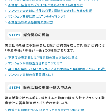
不動産一括査定のデメリットと対処法！サイトの選び方
マンション査定前に掃除は必要？掃除が査定額に与える影響
マンション売却に適した7つのタイミング！
不動産売却の価格相場の調べ方
媒介契約の締結
STEP3
査定価格を基に不動産会社と媒介契約を締結します。媒介契約には
「専属専任」「専任」「一般」の3種類があります。
不動産の査定額とは？査定額の算出方法や注意点
マンションが高額査定されるコツとは？
専任媒介契約って何？家を売るときの手数料や契約解除について解説！
マンション売却の必要書類とは？
販売活動の準備～購入申込み
STEP4
販売活動を始める前に、所有する不動産の販売方針やプランを不動
産会社の営業担当者と打ち合わせましょう。
内覧で好印象をつくる10のコツと気を付けたいNG行動