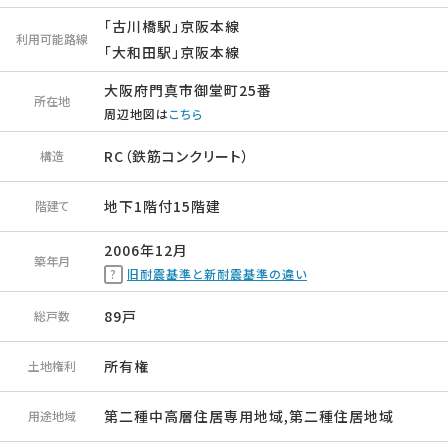
「古川橋駅」京阪本線
利用可能路線
「大和田駅」京阪本線
大阪府門真市御堂町25番
所在地
周辺地図は
こちら
RC（鉄筋コンクリート）
構造
地下1階付15階建
階建て
2006年12月
築年月
旧耐震基準と新耐震基準の違い
89戸
総戸数
所有権
土地権利
第二種中高層住居専用地域,第二種住居地域
用途地域