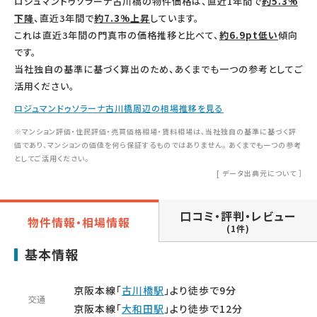
ロジュマンドゥソラーナ古川橋の物件価格は、直近1年間で
約5.3%
下降
、直近3年間で
約7.3%上昇
しています。
これは直近3年間の門真市の価格推移と比べて、
約6.9pt低い
傾向
です。
当社独自の基準に基づく算出のため、あくまでも一つの参考としてご
活用ください。
ロジュマンドゥソラーナ古川橋周辺の相場推移を見る
※マンション評価・住民評価・売買価格相場・賃料相場は、当社独自の基準に基づく評
価であり、マンションの価値を何ら保証するものではありません。 あくまでも一つの参考
としてご活用ください。
[
データ出典元について
］
口コミ・評判・レビュー
物件情報・相場情報
(1件)
基本情報
京阪本線「
古川橋駅
」より徒歩で9分
交通
京阪本線「
大和田駅
」より徒歩で12分