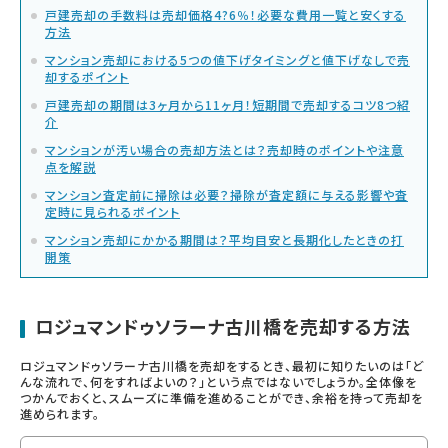
戸建売却の手数料は売却価格4?6％！必要な費用一覧と安くする
方法
マンション売却における5つの値下げタイミングと値下げなしで売
却するポイント
戸建売却の期間は3ヶ月から11ヶ月！短期間で売却するコツ8つ紹
介
マンションが汚い場合の売却方法とは？売却時のポイントや注意
点を解説
マンション査定前に掃除は必要？掃除が査定額に与える影響や査
定時に見られるポイント
マンション売却にかかる期間は？平均目安と長期化したときの打
開策
ロジュマンドゥソラーナ古川橋を売却する方法
ロジュマンドゥソラーナ古川橋を売却をするとき、最初に知りたいのは「ど
んな流れで、何をすればよいの？」という点ではないでしょうか。全体像を
つかんでおくと、スムーズに準備を進めることができ、余裕を持って売却を
進められます。