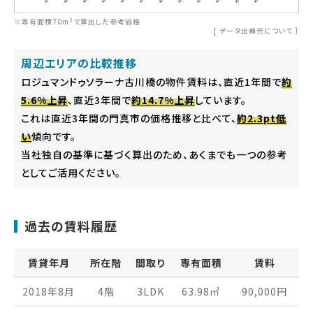
※専有面積70m²で算出した参考価格
[
データ出典元について
］
周辺エリアの比較推移
ロジュマンドゥソラーナ古川橋の物件賃料は、直近1年間で
約
5.6%上昇
、直近3年間で
約14.7%上昇
しています。
これは直近3年間の門真市の価格推移と比べて、
約2.3pt低
い
傾向です。
当社独自の基準に基づく算出のため、あくまでも一つの参考
としてご活用ください。
過去の賃料履歴
賃貸年月
所在階
間取り
専有面積
賃料
2018年8月
4階
3LDK
63.98
㎡
90,000
円