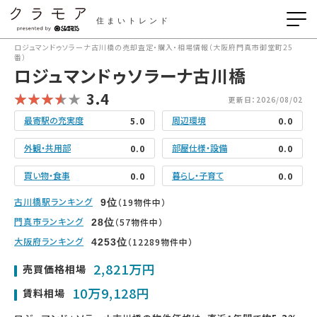
住まいトレンド
ロジュマンドゥソラーナ古川橋の売却査定・購入・相場情報（大阪府門真市御堂町25
番）
ロジュマンドゥソラーナ古川橋
3.4
更新日：2026/08/02
最寄駅の充実度
周辺環境
5.0
0.0
外観・共用部
部屋仕様・設備
0.0
0.0
買い物・食事
暮らし・子育て
0.0
0.0
古川橋駅ランキング
（19物件中）
9
位
門真市ランキング
（57物件中）
28
位
大阪府ランキング
（12289物件中）
4253
位
2,821万円
売買価格相場
10万9,128円
賃料相場