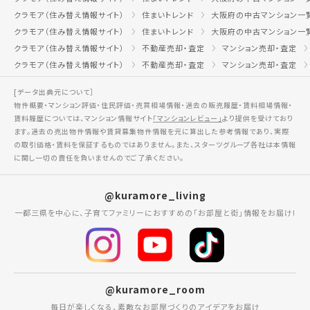
クラモア（住み替え情報サイト）
住まいトレンド
大阪府の中古マンション一
クラモア（住み替え情報サイト）
住まいトレンド
大阪府の中古マンション一
クラモア（住み替え情報サイト）
不動産売却・査定
マンション売却・査定
クラモア（住み替え情報サイト）
不動産売却・査定
マンション売却・査定
[データ出典元について］
物件概要・マンション評価・住民評価・売買相場情報・過去の販売履歴・賃料相場情報・
賃料履歴については、マンション情報サイト
「マンションレビュー」
より提供を受けており
ます。過去の売出物件情報や賃貸募集物件情報を元に算出した参考情報であり、実際
の取引価格・賃料を保証するものではありません。また、スターツグループ各社は本情報
に関し一切の責任を負いませんのでご了承ください。
@kuramore_living
一都三県を中心に、子育てファミリーにおすすめの「お部屋と街」情報をお届け!
@kuramore_room
毎日が楽しくなる、素敵なお部屋づくりのアイデアをお届け