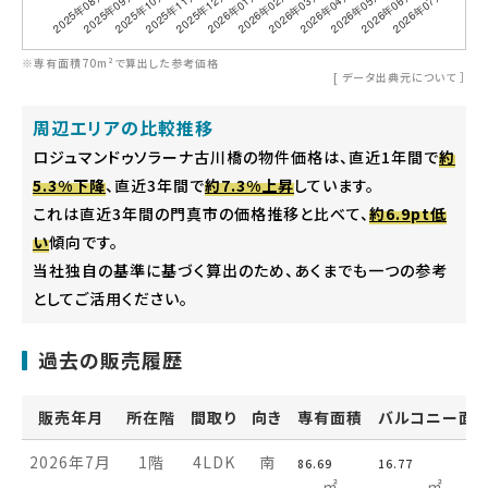
※専有面積70m²で算出した参考価格
[
データ出典元について
］
周辺エリアの比較推移
ロジュマンドゥソラーナ古川橋の物件価格は、直近1年間で
約
5.3%下降
、直近3年間で
約7.3%上昇
しています。
これは直近3年間の門真市の価格推移と比べて、
約6.9pt低
い
傾向です。
当社独自の基準に基づく算出のため、あくまでも一つの参考
としてご活用ください。
過去の販売履歴
販売年月
所在階
間取り
向き
専有面積
バルコニー面
2026年7月
1階
4LDK
南
86.69
16.77
㎡
㎡