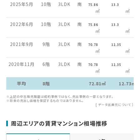
2025年5月
10階
3LDK
南
75.86
13.3
㎡
㎡
2022年6月
10階
3LDK
南
75.86
13.3
㎡
㎡
2021年9月
9階
3LDK
南
70.78
12.35
㎡
㎡
2020年11月
6階
3LDK
南
70.78
12.35
㎡
㎡
平均
8階
72.81㎡
12.73㎡
※上記の中古販売履歴は成約事例ではなく、売出事例の一部となります。
※将来の売出し価格を保証するものではありません。
[
データ出典元について
］
周辺エリアの賃貸マンション相場推移