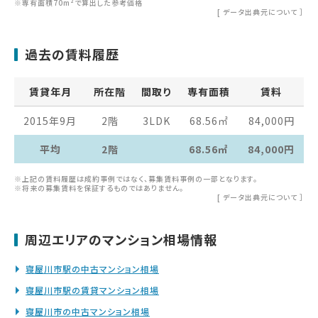
※専有面積70m²で算出した参考価格
[
データ出典元について
］
過去の賃料履歴
賃貸年月
所在階
間取り
専有面積
賃料
2015年9月
2階
3LDK
68.56
㎡
84,000
円
平均
2階
68.56㎡
84,000円
※上記の賃料履歴は成約事例ではなく、募集賃料事例の一部となります。
※将来の募集賃料を保証するものではありません。
[
データ出典元について
］
周辺エリアのマンション相場情報
寝屋川市駅の中古マンション相場
寝屋川市駅の賃貸マンション相場
寝屋川市の中古マンション相場