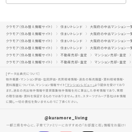
クラモア（住み替え情報サイト）
住まいトレンド
大阪府の中古マンション一
クラモア（住み替え情報サイト）
住まいトレンド
大阪府の中古マンション一
クラモア（住み替え情報サイト）
住まいトレンド
大阪府の中古マンション一
クラモア（住み替え情報サイト）
住まいトレンド
大阪府の中古マンション一
クラモア（住み替え情報サイト）
不動産売却・査定
マンション売却・査定
クラモア（住み替え情報サイト）
不動産売却・査定
マンション売却・査定
[データ出典元について］
物件概要・マンション評価・住民評価・売買相場情報・過去の販売履歴・賃料相場情報・
賃料履歴については、マンション情報サイト
「マンションレビュー」
より提供を受けており
ます。過去の売出物件情報や賃貸募集物件情報を元に算出した参考情報であり、実際
の取引価格・賃料を保証するものではありません。また、スターツグループ各社は本情報
に関し一切の責任を負いませんのでご了承ください。
@kuramore_living
一都三県を中心に、子育てファミリーにおすすめの「お部屋と街」情報をお届け!