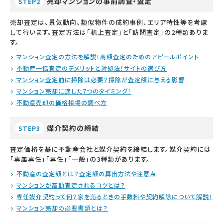
売却マンションの事前調査・査定
STEP2
売却査定は、景気動向、類似物件の成約事例、エリア特性等を考慮
して行います。査定方法は「机上査定」と「訪問査定」の2種類ありま
す。
マンション査定の方法を解説！高額査定のためのアピールポイント
不動産一括査定のデメリットと対処法！サイトの選び方
マンション査定前に掃除は必要？掃除が査定額に与える影響
マンション売却に適した7つのタイミング！
不動産売却の価格相場の調べ方
媒介契約の締結
STEP3
査定価格を基に不動産会社と媒介契約を締結します。媒介契約には
「専属専任」「専任」「一般」の3種類があります。
不動産の査定額とは？査定額の算出方法や注意点
マンションが高額査定されるコツとは？
専任媒介契約って何？家を売るときの手数料や契約解除について解説！
マンション売却の必要書類とは？