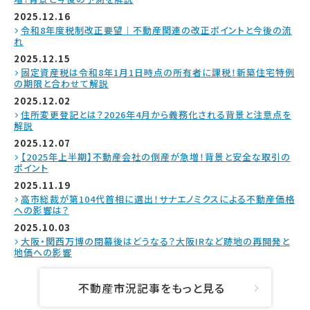
2025.12.16
令和8年度税制改正要望｜不動産関連の改正ポイントと今後の流
れ
2025.12.15
固定資産税は令和8年1月1日時点の所有者に課税！新築住宅特例
の期限と合わせて解説
2025.12.02
住所変更登記とは？2026年4月から義務化される背景と注意点を
解説
2025.12.07
【2025年上半期】不動産会社の倒産が急増！背景と安全な取引の
ポイント
2025.11.19
高市総裁が第104代首相に選出！サナエノミクスによる不動産価格
への影響は？
2025.10.03
大阪・関西万博の閉幕後はどうなる？大阪IRなど跡地の再開発と
地価への影響
不動産市況記事をもっと見る