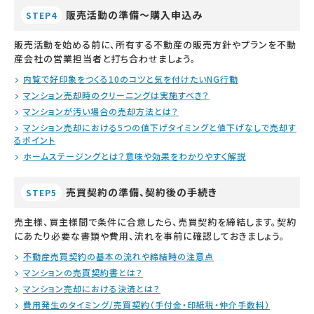
販売活動の準備～購入申込み
STEP4
販売活動を始める前に、所有する不動産の販売方針やプランを不動
産会社の営業担当者と打ち合わせましょう。
内覧で好印象をつくる10のコツと気を付けたいNG行動
マンション売却時のクリーニングは実施すべき？
マンションが汚い場合の売却方法とは？
マンション売却における5つの値下げタイミングと値下げなしで売却す
るポイント
ホームステージングとは？意味や効果をわかりやすく解説
売買契約の準備、契約後の手続き
STEP5
売主様、買主様間で条件に合意したら、売買契約を締結します。契約
にあたり必要な書類や費用、流れを事前に確認しておきましょう。
不動産売買契約の基本の流れや締結時の注意点
マンションの売買契約書とは？
マンション売却における決済とは？
費用発生のタイミング/売買契約（手付金・印紙税・仲介手数料）