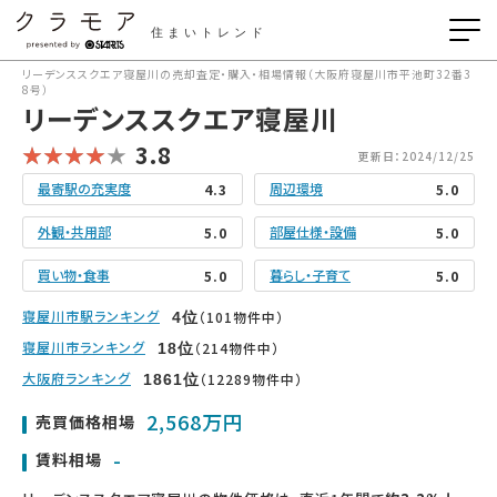
住まいトレンド
リーデンススクエア寝屋川の売却査定・購入・相場情報（大阪府寝屋川市平池町32番3
8号）
リーデンススクエア寝屋川
3.8
更新日：2024/12/25
最寄駅の充実度
周辺環境
4.3
5.0
外観・共用部
部屋仕様・設備
5.0
5.0
買い物・食事
暮らし・子育て
5.0
5.0
寝屋川市駅ランキング
（101物件中）
4
位
寝屋川市ランキング
（214物件中）
18
位
大阪府ランキング
（12289物件中）
1861
位
2,568万円
売買価格相場
-
賃料相場