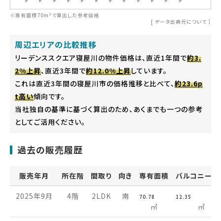
※専有面積70m²で算出した参考価格
[
データ出典元について
］
周辺エリアの比較推移
リーデンススクエア寝屋川の物件価格は、直近1年間で
約3.
2%上昇
、直近3年間で
約12.0%上昇
しています。
これは直近3年間の寝屋川市の価格推移と比べて、
約23.6p
t高い
傾向です。
当社独自の基準に基づく算出のため、あくまでも一つの参考
としてご活用ください。
過去の販売履歴
販売年月
所在階
間取り
向き
専有面積
バルコニー面
2025年9月
4階
2LDK
南
70.78
12.35
㎡
㎡