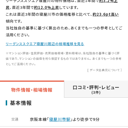
リーデンススクエア寝屋川の物件価格は、直近1年間で
約3.2%上
昇
、直近3年間で
約12.0%上昇
しています。
これは直近3年間の寝屋川市の価格推移と比べて、
約23.6pt高い
傾向です。
当社独自の基準に基づく算出のため、あくまでも一つの参考としてご
活用ください。
リーデンススクエア寝屋川周辺の相場推移を見る
※マンション評価・住民評価・売買価格相場・賃料相場は、当社独自の基準に基づく評
価であり、マンションの価値を何ら保証するものではありません。 あくまでも一つの参考
としてご活用ください。
[
データ出典元について
］
口コミ・評判・レビュー
物件情報・相場情報
(3件)
基本情報
京阪本線「
寝屋川市駅
」より徒歩で9分
交通