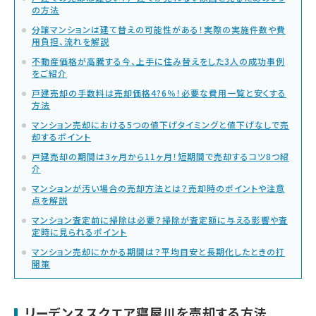
の方法
分譲マンションは建て替えの可能性がある！実際の実施件数や費
用負担、流れを解説
不動産価格が高騰する今、上手に住み替えをした3人の成功事例
をご紹介
戸建売却の手数料は売却価格4?6％！必要な費用一覧と安くする
方法
マンション売却における5つの値下げタイミングと値下げなしで売
却するポイント
戸建売却の期間は3ヶ月から11ヶ月！短期間で売却するコツ8つ紹
介
マンションが汚い場合の売却方法とは？売却時のポイントや注意
点を解説
マンション査定前に掃除は必要？掃除が査定額に与える影響や査
定時に見られるポイント
マンション売却にかかる期間は？平均目安と長期化したときの打
開策
リーデンススクエア寝屋川を売却する方法