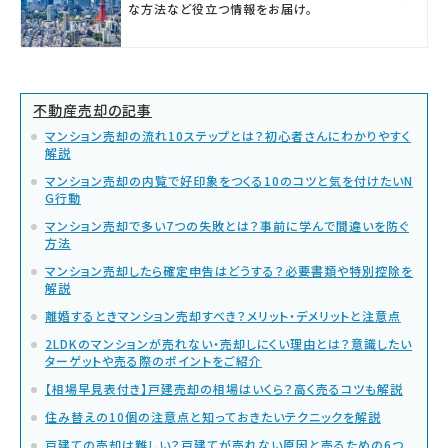
な方法など役立つ情報をお届け。
不動産売却の記事
マンション売却の流れ10ステップとは？初心者さんにわかりやすく
解説
マンション売却の内覧で好印象をつくる10のコツと気を付けたいN
G行動
マンション売却で多い7つの失敗とは？事前に学んで間違いを防ぐ
方法
マンション売却したら確定申告はどうする？必要書類や特別控除を
解説
離婚するときマンション売却すべき？メリット・デメリットと注意点
2LDKのマンションが売れない・売却しにくい理由とは？意識したい
ターゲットや売る際のポイントをご紹介
【相場早見表付き】戸建売却の相場はいくら？高く売るコツも解説
住み替えの10個の注意点と知っておきたいテクニックを解説
戸建ての売却は難しい？戸建てが売れない原因と売るための6つ