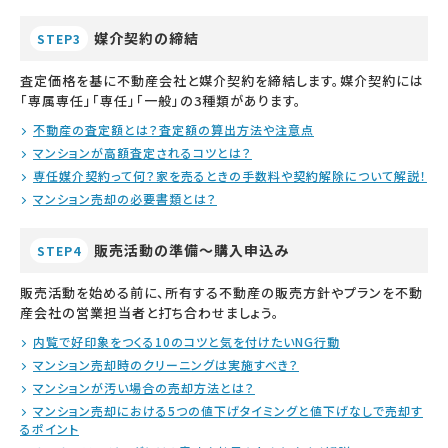
媒介契約の締結
STEP3
査定価格を基に不動産会社と媒介契約を締結します。媒介契約には
「専属専任」「専任」「一般」の3種類があります。
不動産の査定額とは？査定額の算出方法や注意点
マンションが高額査定されるコツとは？
専任媒介契約って何？家を売るときの手数料や契約解除について解説！
マンション売却の必要書類とは？
販売活動の準備～購入申込み
STEP4
販売活動を始める前に、所有する不動産の販売方針やプランを不動
産会社の営業担当者と打ち合わせましょう。
内覧で好印象をつくる10のコツと気を付けたいNG行動
マンション売却時のクリーニングは実施すべき？
マンションが汚い場合の売却方法とは？
マンション売却における5つの値下げタイミングと値下げなしで売却す
るポイント