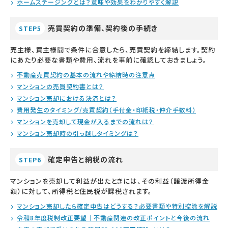
ホームステージングとは？意味や効果をわかりやすく解説
売買契約の準備、契約後の手続き
STEP5
売主様、買主様間で条件に合意したら、売買契約を締結します。契約
にあたり必要な書類や費用、流れを事前に確認しておきましょう。
不動産売買契約の基本の流れや締結時の注意点
マンションの売買契約書とは？
マンション売却における決済とは？
費用発生のタイミング/売買契約（手付金・印紙税・仲介手数料）
マンションを売却して現金が入るまでの流れは？
マンション売却時の引っ越しタイミングは？
確定申告と納税の流れ
STEP6
マンションを売却して利益が出たときには、その利益（譲渡所得金
額）に対して、所得税と住民税が課税されます。
マンション売却したら確定申告はどうする？必要書類や特別控除を解説
令和8年度税制改正要望｜不動産関連の改正ポイントと今後の流れ