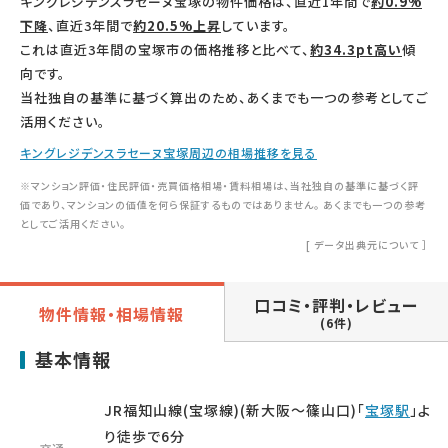
キングレジデンスラセーヌ宝塚の物件価格は、直近1年間で
約0.9%
下降
、直近3年間で
約20.5%上昇
しています。
これは直近3年間の宝塚市の価格推移と比べて、
約34.3pt高い
傾
向です。
当社独自の基準に基づく算出のため、あくまでも一つの参考としてご
活用ください。
キングレジデンスラセーヌ宝塚周辺の相場推移を見る
※マンション評価・住民評価・売買価格相場・賃料相場は、当社独自の基準に基づく評
価であり、マンションの価値を何ら保証するものではありません。 あくまでも一つの参考
としてご活用ください。
[
データ出典元について
］
口コミ・評判・レビュー
物件情報・相場情報
(6件)
基本情報
JR福知山線(宝塚線)(新大阪～篠山口)「
宝塚駅
」よ
り徒歩で6分