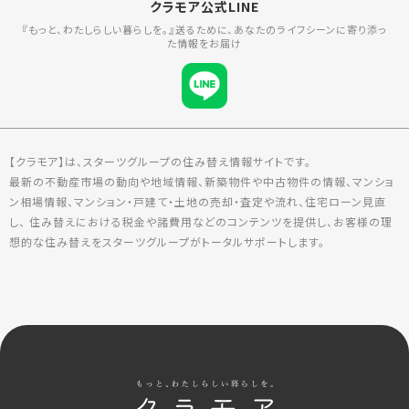
クラモア公式LINE
『もっと、わたしらしい暮らしを。』送るために、あなたのライフシーンに寄り添っ
た情報をお届け
【クラモア】は、スターツグループの住み替え情報サイトです。
最新の不動産市場の動向や地域情報、新築物件や中古物件の情報、マンショ
ン相場情報、マンション・戸建て・土地の売却・査定や流れ、住宅ローン見直
し、 住み替えにおける税金や諸費用などのコンテンツを提供し、お客様の理
想的な住み替えをスターツグループがトータルサポートします。