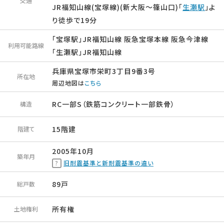
交通
JR福知山線(宝塚線)(新大阪～篠山口)「
生瀬駅
」よ
り徒歩で19分
「宝塚駅」JR福知山線 阪急宝塚本線 阪急今津線
利用可能路線
「生瀬駅」JR福知山線
兵庫県宝塚市栄町3丁目9番3号
所在地
周辺地図は
こちら
RC一部S（鉄筋コンクリート一部鉄骨）
構造
15階建
階建て
2005年10月
築年月
旧耐震基準と新耐震基準の違い
89戸
総戸数
所有権
土地権利