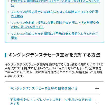
戸建売却の期間は3ヶ月から11ヶ月！短期間で売却するコツ8つ紹
介
マンションが汚い場合の売却方法とは？売却時のポイントや注意
点を解説
マンション査定前に掃除は必要？掃除が査定額に与える影響や査
定時に見られるポイント
マンション売却にかかる期間は？平均目安と長期化したときの打
開策
キングレジデンスラセーヌ宝塚を売却する方法
キングレジデンスラセーヌ宝塚を売却をするとき、最初に知りたいのは「ど
んな流れで、何をすればよいの？」という点ではないでしょうか。全体像を
つかんでおくと、スムーズに準備を進めることができ、余裕を持って売却を
進められます。
キングレジデンスラセーヌ宝塚の相場を調べる
不動産会社にキングレジデンスラセーヌ宝塚の査定依頼
をする