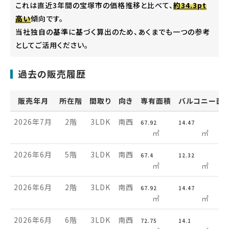
これは直近3年間の宝塚市の価格推移と比べて、
約34.3pt
高い
傾向です。
当社独自の基準に基づく算出のため、あくまでも一つの参考
としてご活用ください。
過去の販売履歴
販売年月
所在階
間取り
向き
専有面積
バルコニー面
2026年7月
2階
3LDK
南西
67.92
14.47
㎡
㎡
2026年6月
5階
3LDK
南西
67.4
12.32
㎡
㎡
2026年6月
2階
3LDK
南西
67.92
14.47
㎡
㎡
2026年6月
6階
3LDK
南西
72.75
14.1