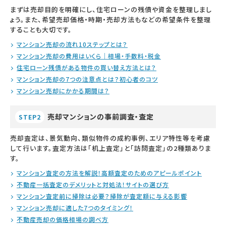
まずは売却目的を明確にし、住宅ローンの残債や資金を整理しまし
ょう。また、希望売却価格・時期・売却方法もなどの希望条件を整理
することも大切です。
マンション売却の流れ10ステップとは？
マンション売却の費用はいくら｜相場・手数料・税金
住宅ローン残債がある物件の買い替え方法とは？
マンション売却の7つの注意点とは？初心者のコツ
マンション売却にかかる期間は？
売却マンションの事前調査・査定
STEP2
売却査定は、景気動向、類似物件の成約事例、エリア特性等を考慮
して行います。査定方法は「机上査定」と「訪問査定」の2種類ありま
す。
マンション査定の方法を解説！高額査定のためのアピールポイント
不動産一括査定のデメリットと対処法！サイトの選び方
マンション査定前に掃除は必要？掃除が査定額に与える影響
マンション売却に適した7つのタイミング！
不動産売却の価格相場の調べ方