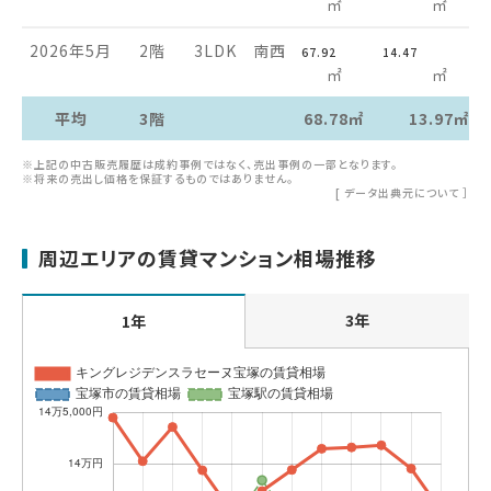
㎡
㎡
2026年5月
2階
3LDK
南西
67.92
14.47
㎡
㎡
平均
3階
68.78㎡
13.97㎡
※上記の中古販売履歴は成約事例ではなく、売出事例の一部となります。
※将来の売出し価格を保証するものではありません。
[
データ出典元について
］
周辺エリアの賃貸マンション相場推移
3年
1年