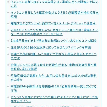
マンション売却で多い7つの失敗とは？事前に学んで間違いを防ぐ
方法
マンション売却したら確定申告はどうする？必要書類や特別控除を
解説
離婚するときマンション売却すべき？メリット・デメリットと注意点
2LDKのマンションが売れない・売却しにくい理由とは？意識したい
ターゲットや売る際のポイントをご紹介
【相場早見表付き】戸建売却の相場はいくら？高く売るコツも解説
住み替えの10個の注意点と知っておきたいテクニックを解説
戸建ての売却は難しい？戸建てが売れない原因と売るための6つ
の方法
分譲マンションは建て替えの可能性がある！実際の実施件数や費
用負担、流れを解説
不動産価格が高騰する今、上手に住み替えをした3人の成功事例
をご紹介
戸建売却の手数料は売却価格4?6％！必要な費用一覧と安くする
方法
マンション売却における5つの値下げタイミングと値下げなしで売
却するポイント