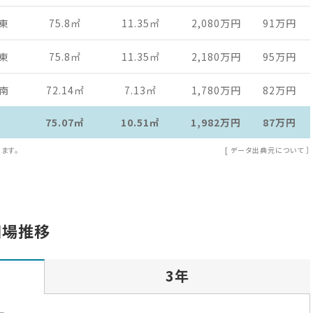
東
75.8
㎡
11.35
㎡
2,080万
円
91万
円
東
75.8
㎡
11.35
㎡
2,180万
円
95万
円
南
72.14
㎡
7.13
㎡
1,780万
円
82万
円
75.07㎡
10.51㎡
1,982万
円
87万
円
ます。
[
データ出典元について
］
相場推移
3年