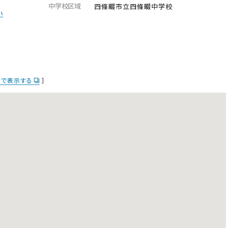
中学校区域
四條畷市立四條畷中学校
い
apで表示する
］