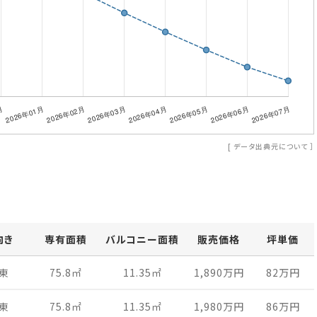
[
データ出典元について
］
向き
専有面積
バルコニー面積
販売価格
坪単価
東
75.8
㎡
11.35
㎡
1,890万
円
82万
円
東
75.8
㎡
11.35
㎡
1,980万
円
86万
円