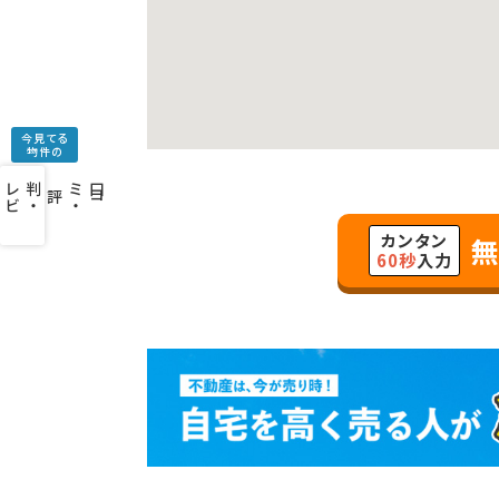
今見てる
物件の
口
コ
ミ
・
判
・
レ
ビ
ュ
ー
を
み
評
カンタン
無
60秒
入力