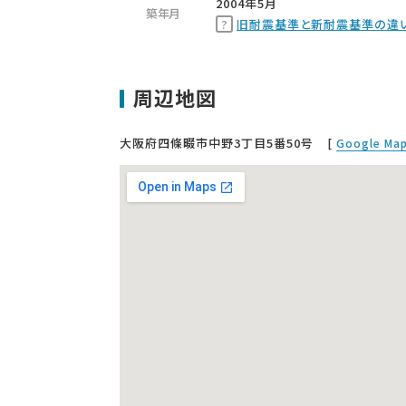
2004年5月
築年月
旧耐震基準と新耐震基準の違
周辺地図
大阪府四條畷市中野3丁目5番50号
[
Google M