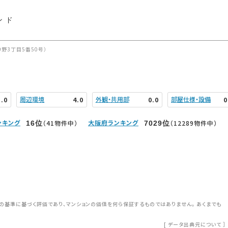
ンド
野3丁目5番50号）
周辺環境
外観・共用部
部屋仕様・設備
5.0
4.0
0.0
0
ンキング
大阪府ランキング
（41物件中）
（12289物件中）
16
位
7029
位
の基準に基づく評価であり、マンションの価値を何ら保証するものではありません。 あくまでも
[
データ出典元について
］