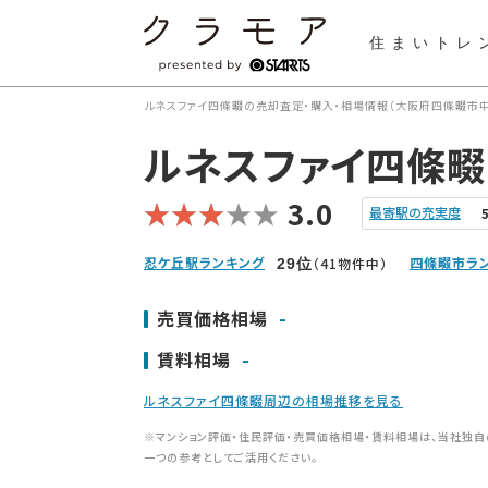
住まいトレ
ルネスファイ四條畷の売却査定・購入・相場情報（大阪府四條畷市中
ルネスファイ四條畷
3.0
最寄駅の充実度
忍ケ丘駅ランキング
四條畷市ラ
（41物件中）
29
位
-
売買価格相場
-
賃料相場
ルネスファイ四條畷周辺の相場推移を見る
※マンション評価・住民評価・売買価格相場・賃料相場は、当社独自
一つの参考としてご活用ください。