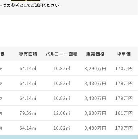
一つの参考としてご活用ください。
向き
専有面積
バルコニー面積
販売価格
坪単価
東
64.14
㎡
10.82
㎡
3,290万
円
170万
円
東
64.14
㎡
10.82
㎡
3,480万
円
179万
円
東
64.14
㎡
10.82
㎡
3,480万
円
179万
円
南
79.59
㎡
12.06
㎡
3,880万
円
161万
円
東
64.14
㎡
10.82
㎡
3,480万
円
179万
円