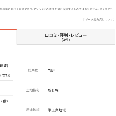
の基準に基づく評価であり、マンションの価値を何ら保証するものではありません。 あくまでも
[
データ出典元について
］
口コミ・評判・レビュー
(3件)
難波)
総戸数
78戸
歩で7分
土地権利
所有権
2番2
用途地域
準工業地域