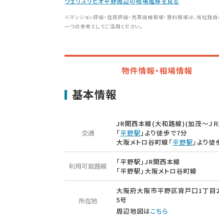
ウェリスリビオ平野周辺の相場推移を見る
※マンション評価・住民評価・売買価格相場・賃料相場は、当社独自
一つの参考としてご活用ください。
物件情報・相場情報
基本情報
JR関西本線(大和路線)(加茂～ＪＲ
交通
「
平野駅
」より徒歩で7分
大阪メトロ谷町線「
平野駅
」より徒
「平野駅」JR関西本線
利用可能路線
「平野駅」大阪メトロ谷町線
大阪府大阪市平野区背戸口1丁目2
5号
所在地
周辺地図は
こちら