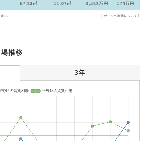
67.23㎡
11.07㎡
3,522万
円
174万
円
ます。
[
データ出典元について
］
相場推移
3年