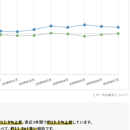
[
データ出典元について
］
12.9%上昇
、直近3年間で
約15.5%上昇
しています。
べて、
約11.0pt高い
傾向です。