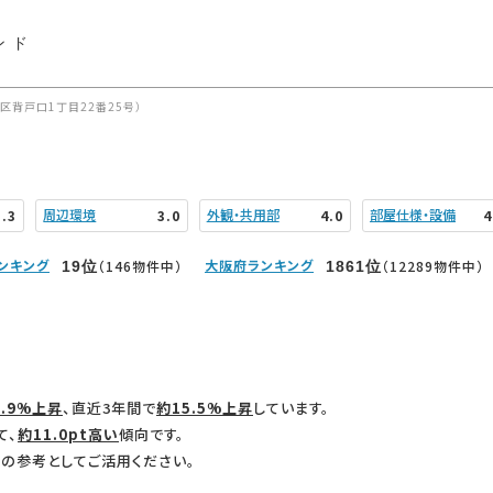
ンド
区背戸口1丁目22番25号）
周辺環境
外観・共用部
部屋仕様・設備
3.3
3.0
4.0
4
ンキング
大阪府ランキング
（146物件中）
（12289物件中）
19
位
1861
位
2.9%上昇
、直近3年間で
約15.5%上昇
しています。
て、
約11.0pt高い
傾向です。
の参考としてご活用ください。