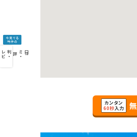
今見てる
物件の
口
コ
ミ
・
判
・
レ
ビ
ュ
ー
を
み
評
カンタン
無
60秒
入力