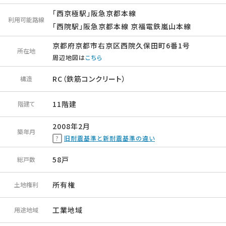
「西京極駅」阪急京都本線
利用可能路線
「西院駅」阪急京都本線 京福電鉄嵐山本線
京都府京都市右京区西院久保田町6番1号
所在地
周辺地図は
こちら
RC（鉄筋コンクリート）
構造
11階建
階建て
2008年2月
築年月
旧耐震基準と新耐震基準の違い
58戸
総戸数
所有権
土地権利
工業地域
用途地域