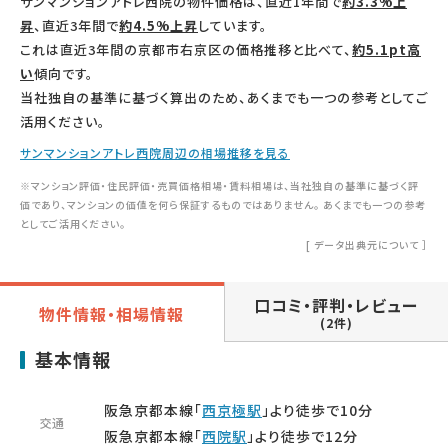
サンマンションアトレ西院の物件価格は、直近1年間で
約3.3%上
昇
、直近3年間で
約4.5%上昇
しています。
これは直近3年間の京都市右京区の価格推移と比べて、
約5.1pt高
い
傾向です。
当社独自の基準に基づく算出のため、あくまでも一つの参考としてご
活用ください。
サンマンションアトレ西院周辺の相場推移を見る
※マンション評価・住民評価・売買価格相場・賃料相場は、当社独自の基準に基づく評
価であり、マンションの価値を何ら保証するものではありません。 あくまでも一つの参考
としてご活用ください。
[
データ出典元について
］
口コミ・評判・レビュー
物件情報・相場情報
(2件)
基本情報
阪急京都本線「
西京極駅
」より徒歩で10分
交通
阪急京都本線「
西院駅
」より徒歩で12分