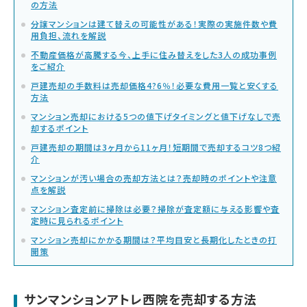
の方法
分譲マンションは建て替えの可能性がある！実際の実施件数や費
用負担、流れを解説
不動産価格が高騰する今、上手に住み替えをした3人の成功事例
をご紹介
戸建売却の手数料は売却価格4?6％！必要な費用一覧と安くする
方法
マンション売却における5つの値下げタイミングと値下げなしで売
却するポイント
戸建売却の期間は3ヶ月から11ヶ月！短期間で売却するコツ8つ紹
介
マンションが汚い場合の売却方法とは？売却時のポイントや注意
点を解説
マンション査定前に掃除は必要？掃除が査定額に与える影響や査
定時に見られるポイント
マンション売却にかかる期間は？平均目安と長期化したときの打
開策
サンマンションアトレ西院を売却する方法