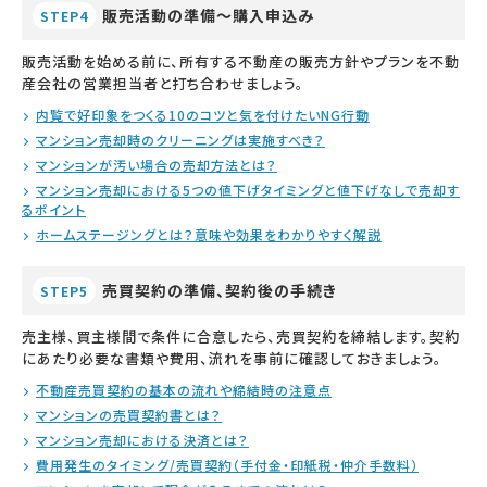
販売活動の準備～購入申込み
STEP4
販売活動を始める前に、所有する不動産の販売方針やプランを不動
産会社の営業担当者と打ち合わせましょう。
内覧で好印象をつくる10のコツと気を付けたいNG行動
マンション売却時のクリーニングは実施すべき？
マンションが汚い場合の売却方法とは？
マンション売却における5つの値下げタイミングと値下げなしで売却す
るポイント
ホームステージングとは？意味や効果をわかりやすく解説
売買契約の準備、契約後の手続き
STEP5
売主様、買主様間で条件に合意したら、売買契約を締結します。契約
にあたり必要な書類や費用、流れを事前に確認しておきましょう。
不動産売買契約の基本の流れや締結時の注意点
マンションの売買契約書とは？
マンション売却における決済とは？
費用発生のタイミング/売買契約（手付金・印紙税・仲介手数料）