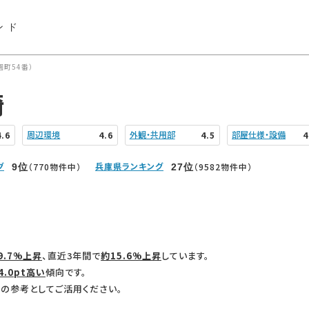
ンド
町54番）
崎
周辺環境
外観・共用部
部屋仕様・設備
4.6
4.6
4.5
4
グ
兵庫県ランキング
（770物件中）
（9582物件中）
9
位
27
位
9.7%上昇
、直近3年間で
約15.6%上昇
しています。
4.0pt高い
傾向です。
の参考としてご活用ください。