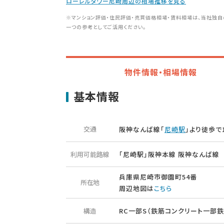
ローレルタワー尼崎周辺の相場推移を見る
※マンション評価・住民評価・売買価格相場・賃料相場は、当社独自
一つの参考としてご活用ください。
物件情報・相場情報
基本情報
交通
阪神なんば線「
尼崎駅
」より徒歩で
利用可能路線
「尼崎駅」阪神本線 阪神なんば線
兵庫県尼崎市御園町54番
所在地
周辺地図は
こちら
構造
RC一部S（鉄筋コンクリート一部鉄