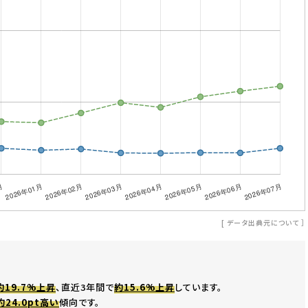
[
データ出典元について
］
約19.7%上昇
、直近3年間で
約15.6%上昇
しています。
約24.0pt高い
傾向です。