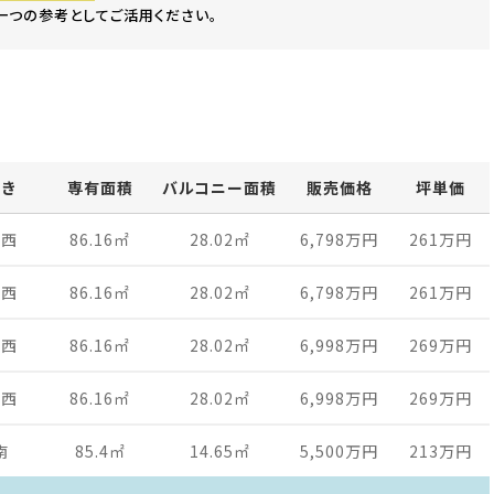
一つの参考としてご活用ください。
向き
専有面積
バルコニー面積
販売価格
坪単価
南西
86.16
㎡
28.02
㎡
6,798万
円
261万
円
南西
86.16
㎡
28.02
㎡
6,798万
円
261万
円
南西
86.16
㎡
28.02
㎡
6,998万
円
269万
円
南西
86.16
㎡
28.02
㎡
6,998万
円
269万
円
南
85.4
㎡
14.65
㎡
5,500万
円
213万
円