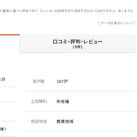
の基準に基づく評価であり、マンションの価値を何ら保証するものではありません。 あくまでも
[
データ出典元について
］
口コミ・評判・レビュー
(9件)
1分
総戸数
207戸
土地権利
所有権
用途地域
商業地域
骨）