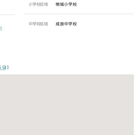
小学校区域
明城小学校
中学校区域
成良中学校
い
る
］