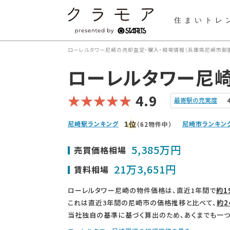
住まいトレ
ローレルタワー尼崎の売却査定・購入・相場情報（兵庫県尼崎市御園
ローレルタワー尼
4.9
最寄駅の充実度
尼崎駅ランキング
尼崎市ランキン
（62物件中）
1
位
5,385万円
売買価格相場
21万3,651円
賃料相場
ローレルタワー尼崎の物件価格は、直近1年間で
約1
これは直近3年間の尼崎市の価格推移と比べて、
約2
当社独自の基準に基づく算出のため、あくまでも一つ