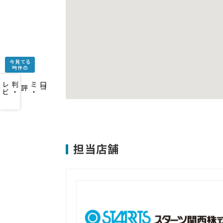
今見てる
物件の
口
コ
ミ
・
判
・
レ
ビ
ュ
ー
を
み
評
担当店舗