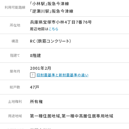
「小林駅」阪急今津線
利用可能路線
「逆瀬川駅」阪急今津線
兵庫県宝塚市小林4丁目7番76号
所在地
周辺地図は
こちら
RC（鉄筋コンクリート）
構造
8階建
階建て
2001年2月
築年月
旧耐震基準と新耐震基準の違い
47戸
総戸数
所有権
土地権利
第一種住居地域,第一種中高層住居専用地域
用途地域