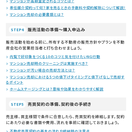
マンションが高額査定されるコツとは？
専任媒介契約って何？家を売るときの手数料や契約解除について解説！
マンション売却の必要書類とは？
販売活動の準備～購入申込み
STEP4
販売活動を始める前に、所有する不動産の販売方針やプランを不動
産会社の営業担当者と打ち合わせましょう。
内覧で好印象をつくる10のコツと気を付けたいNG行動
マンション売却時のクリーニングは実施すべき？
マンションが汚い場合の売却方法とは？
マンション売却における5つの値下げタイミングと値下げなしで売却す
るポイント
ホームステージングとは？意味や効果をわかりやすく解説
売買契約の準備、契約後の手続き
STEP5
売主様、買主様間で条件に合意したら、売買契約を締結します。契約
にあたり必要な書類や費用、流れを事前に確認しておきましょう。
不動産売買契約の基本の流れや締結時の注意点