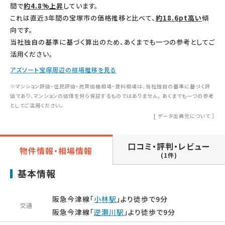
間で
約4.8%上昇
しています。
これは直近3年間の宝塚市の価格推移と比べて、
約18.6pt高い
傾
向です。
当社独自の基準に基づく算出のため、あくまでも一つの参考としてご
活用ください。
アズソート宝塚周辺の相場推移を見る
※マンション評価・住民評価・売買価格相場・賃料相場は、当社独自の基準に基づく評
価であり、マンションの価値を何ら保証するものではありません。 あくまでも一つの参考
としてご活用ください。
[
データ出典元について
］
口コミ・評判・レビュー
物件情報・相場情報
(1件)
基本情報
阪急今津線「
小林駅
」より徒歩で9分
交通
阪急今津線「
逆瀬川駅
」より徒歩で9分