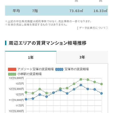
㎡
㎡
平均
7階
73.63㎡
16.33㎡
※上記の中古販売履歴は成約事例ではなく、売出事例の一部となります。
※将来の売出し価格を保証するものではありません。
[
データ出典元について
］
周辺エリアの賃貸マンション相場推移
3年
1年