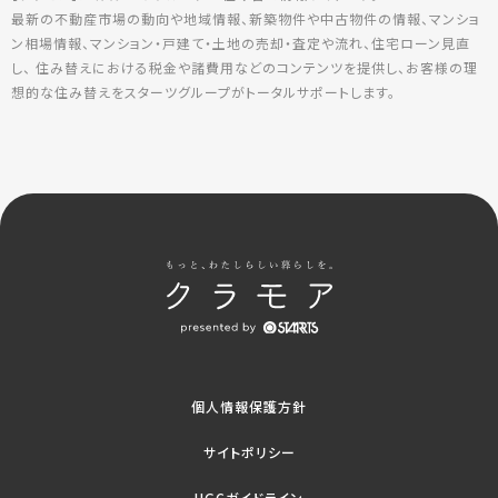
最新の不動産市場の動向や地域情報、新築物件や中古物件の情報、マンショ
ン相場情報、マンション・戸建て・土地の売却・査定や流れ、住宅ローン見直
し、 住み替えにおける税金や諸費用などのコンテンツを提供し、お客様の理
想的な住み替えをスターツグループがトータルサポートします。
個人情報保護方針
サイトポリシー
UGCガイドライン