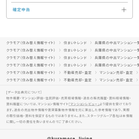
確定申告
クラモア（住み替え情報サイト）
住まいトレンド
兵庫県の中古マンション一
クラモア（住み替え情報サイト）
住まいトレンド
兵庫県の中古マンション一
クラモア（住み替え情報サイト）
住まいトレンド
兵庫県の中古マンション一
クラモア（住み替え情報サイト）
住まいトレンド
兵庫県の中古マンション一
クラモア（住み替え情報サイト）
不動産売却・査定
マンション売却・査定
クラモア（住み替え情報サイト）
不動産売却・査定
マンション売却・査定
[データ出典元について］
物件概要・マンション評価・住民評価・売買相場情報・過去の販売履歴・賃料相場情報・
賃料履歴については、マンション情報サイト
「マンションレビュー」
より提供を受けており
ます。過去の売出物件情報や賃貸募集物件情報を元に算出した参考情報であり、実際
の取引価格・賃料を保証するものではありません。また、スターツグループ各社は本情報
に関し一切の責任を負いませんのでご了承ください。
@kuramore_living