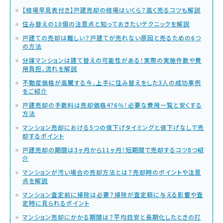
【相場早見表付き】戸建売却の相場はいくら？高く売るコツも解説
住み替えの10個の注意点と知っておきたいテクニックを解説
戸建ての売却は難しい？戸建てが売れない原因と売るための6つ
の方法
分譲マンションは建て替えの可能性がある！実際の実施件数や費
用負担、流れを解説
不動産価格が高騰する今、上手に住み替えをした3人の成功事例
をご紹介
戸建売却の手数料は売却価格4?6％！必要な費用一覧と安くする
方法
マンション売却における5つの値下げタイミングと値下げなしで売
却するポイント
戸建売却の期間は3ヶ月から11ヶ月！短期間で売却するコツ8つ紹
介
マンションが汚い場合の売却方法とは？売却時のポイントや注意
点を解説
マンション査定前に掃除は必要？掃除が査定額に与える影響や査
定時に見られるポイント
マンション売却にかかる期間は？平均目安と長期化したときの打