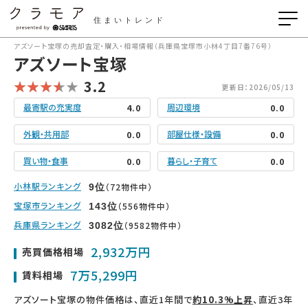
住まいトレンド
アズソート宝塚の売却査定・購入・相場情報（兵庫県宝塚市小林4丁目7番76号）
アズソート宝塚
3.2
更新日：2026/05/13
最寄駅の充実度
周辺環境
4.0
0.0
外観・共用部
部屋仕様・設備
0.0
0.0
買い物・食事
暮らし・子育て
0.0
0.0
小林駅ランキング
（72物件中）
9
位
宝塚市ランキング
（556物件中）
143
位
兵庫県ランキング
（9582物件中）
3082
位
2,932万円
売買価格相場
7万5,299円
賃料相場
アズソート宝塚の物件価格は、直近1年間で
約10.3%上昇
、直近3年