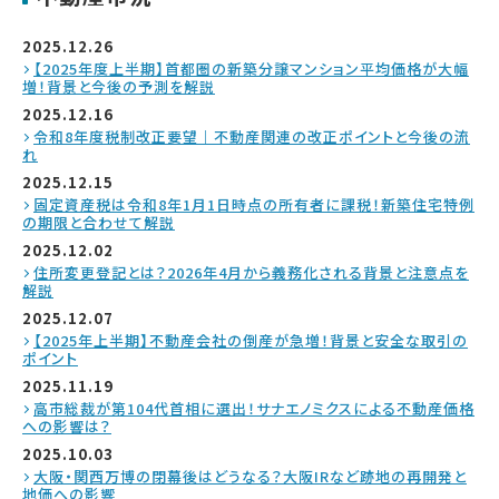
2025.12.26
【2025年度上半期】首都圏の新築分譲マンション平均価格が大幅
増！背景と今後の予測を解説
2025.12.16
令和8年度税制改正要望｜不動産関連の改正ポイントと今後の流
れ
2025.12.15
固定資産税は令和8年1月1日時点の所有者に課税！新築住宅特例
の期限と合わせて解説
2025.12.02
住所変更登記とは？2026年4月から義務化される背景と注意点を
解説
2025.12.07
【2025年上半期】不動産会社の倒産が急増！背景と安全な取引の
ポイント
2025.11.19
高市総裁が第104代首相に選出！サナエノミクスによる不動産価格
への影響は？
2025.10.03
大阪・関西万博の閉幕後はどうなる？大阪IRなど跡地の再開発と
地価への影響