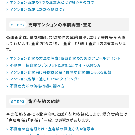
マンション売却の7つの注意点とは？初心者のコツ
マンション売却にかかる期間は？
売却マンションの事前調査・査定
STEP2
売却査定は、景気動向、類似物件の成約事例、エリア特性等を考慮
して行います。査定方法は「机上査定」と「訪問査定」の2種類ありま
す。
マンション査定の方法を解説！高額査定のためのアピールポイント
不動産一括査定のデメリットと対処法！サイトの選び方
マンション査定前に掃除は必要？掃除が査定額に与える影響
マンション売却に適した7つのタイミング！
不動産売却の価格相場の調べ方
媒介契約の締結
STEP3
査定価格を基に不動産会社と媒介契約を締結します。媒介契約には
「専属専任」「専任」「一般」の3種類があります。
不動産の査定額とは？査定額の算出方法や注意点