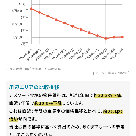
※専有面積70m²で算出した参考価格
[
データ出典元について
］
周辺エリアの比較推移
アズソート宝塚の物件賃料は、直近1年間で
約22.2%下降
、
直近3年間で
約20.9%下降
しています。
これは直近3年間の宝塚市の価格推移と比べて、
約33.1pt
低い
傾向です。
当社独自の基準に基づく算出のため、あくまでも一つの参考
としてご活用ください。