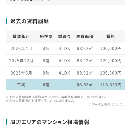
過去の賃料履歴
賃貸年月
所在階
間取り
専有面積
賃料
2026年4月
8階
4LDK
88.92
㎡
100,000
円
2025年12月
8階
4LDK
88.92
㎡
120,000
円
2025年6月
8階
4LDK
88.92
㎡
135,000
円
平均
8階
88.92㎡
118,333円
※上記の賃料履歴は成約事例ではなく、募集賃料事例の一部となります。
※将来の募集賃料を保証するものではありません。
[
データ出典元について
］
周辺エリアのマンション相場情報