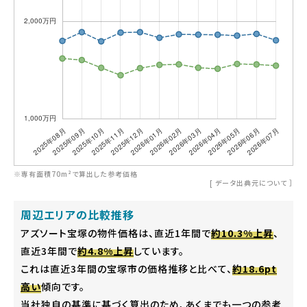
※専有面積70m²で算出した参考価格
[
データ出典元について
］
周辺エリアの比較推移
アズソート宝塚の物件価格は、直近1年間で
約10.3%上昇
、
直近3年間で
約4.8%上昇
しています。
これは直近3年間の宝塚市の価格推移と比べて、
約18.6pt
高い
傾向です。
当社独自の基準に基づく算出のため、あくまでも一つの参考