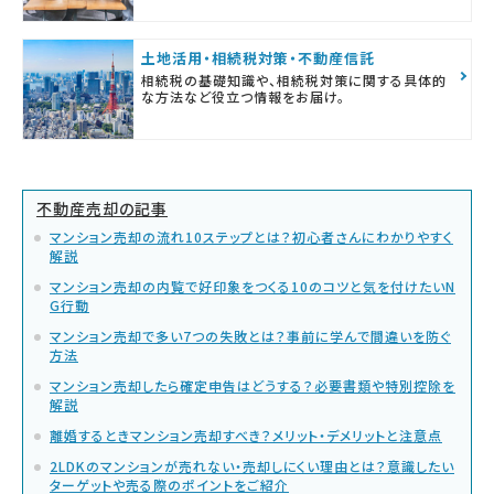
土地活用・相続税対策・不動産信託
相続税の基礎知識や、相続税対策に関する具体的
な方法など役立つ情報をお届け。
不動産売却の記事
マンション売却の流れ10ステップとは？初心者さんにわかりやすく
解説
マンション売却の内覧で好印象をつくる10のコツと気を付けたいN
G行動
マンション売却で多い7つの失敗とは？事前に学んで間違いを防ぐ
方法
マンション売却したら確定申告はどうする？必要書類や特別控除を
解説
離婚するときマンション売却すべき？メリット・デメリットと注意点
2LDKのマンションが売れない・売却しにくい理由とは？意識したい
ターゲットや売る際のポイントをご紹介