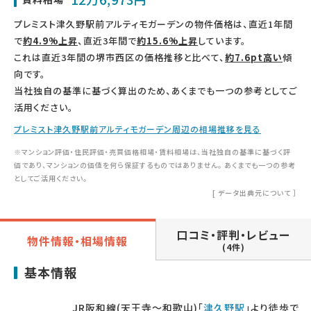
プレミスト津久野駅前アルティモガーデンの物件価格は、直近1年間
で
約4.9%上昇
、直近3年間で
約15.6%上昇
しています。
これは直近3年間の堺市西区の価格推移と比べて、
約7.6pt高い
傾
向です。
当社独自の基準に基づく算出のため、あくまでも一つの参考としてご
活用ください。
プレミスト津久野駅前アルティモガーデン周辺の相場推移を見る
※マンション評価・住民評価・売買価格相場・賃料相場は、当社独自の基準に基づく評
価であり、マンションの価値を何ら保証するものではありません。 あくまでも一つの参考
としてご活用ください。
[
データ出典元について
］
口コミ・評判・レビュー
物件情報・相場情報
(4件)
基本情報
JR阪和線(天王寺～和歌山)「
津久野駅
」より徒歩で