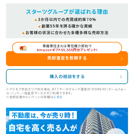
スターツグループが選ばれる理由
3か月以内での売買成約率70%
創業55年を誇る確かな実績
お客様の状況に合わせた多種多様な売却方法
専属専任または専任媒介契約で
Amazonギフト55,555円分プレゼント!
売却査定を依頼する
購入の相談をする
※クラモア対応エリア外の場合、NTTデータグループ運営の「HOME4U（ホームフォー
ユー）」で、一括査定サービスがご利用できます。
※売却応援キャンペーンの詳細は
こちら