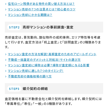
住宅ローン残債がある物件の買い替え方法とは？
マンション売却の7つの注意点とは？初心者のコツ
マンション売却にかかる期間は？
売却マンションの事前調査・査定
STEP2
売却査定は、景気動向、類似物件の成約事例、エリア特性等を考慮
して行います。査定方法は「机上査定」と「訪問査定」の2種類ありま
す。
マンション査定の方法を解説！高額査定のためのアピールポイント
不動産一括査定のデメリットと対処法！サイトの選び方
マンション査定前に掃除は必要？掃除が査定額に与える影響
マンション売却に適した7つのタイミング！
不動産売却の価格相場の調べ方
媒介契約の締結
STEP3
査定価格を基に不動産会社と媒介契約を締結します。媒介契約には
「専属専任」「専任」「一般」の3種類があります。