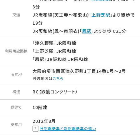
3分
JR阪和線(天王寺～和歌山)「
上野芝駅
」より徒歩で
交通
19分
JR阪和線(鳳～東羽衣)「
鳳駅
」より徒歩で21分
「津久野駅」JR阪和線
「上野芝駅」JR阪和線
利用可能路線
「鳳駅」JR阪和線 JR阪和線
大阪府堺市西区津久野町1丁目14番1号〜2号
所在地
周辺地図は
こちら
RC（鉄筋コンクリート）
構造
10階建
階建て
2012年8月
築年月
旧耐震基準と新耐震基準の違い