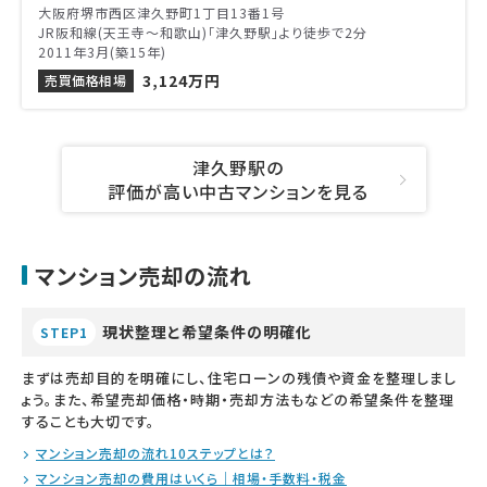
大阪府堺市西区津久野町1丁目13番1号
JR阪和線(天王寺～和歌山)「津久野駅」より徒歩で2分
2011年3月(築15年)
3,124万円
売買価格相場
津久野駅の
評価が高い中古マンションを見る
マンション売却の流れ
現状整理と希望条件の明確化
STEP1
まずは売却目的を明確にし、住宅ローンの残債や資金を整理しまし
ょう。また、希望売却価格・時期・売却方法もなどの希望条件を整理
することも大切です。
マンション売却の流れ10ステップとは？
マンション売却の費用はいくら｜相場・手数料・税金