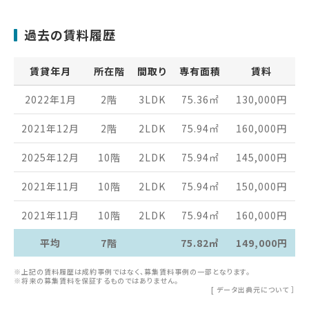
過去の賃料履歴
賃貸年月
所在階
間取り
専有面積
賃料
2022年1月
2階
3LDK
75.36
㎡
130,000
円
2021年12月
2階
2LDK
75.94
㎡
160,000
円
2025年12月
10階
2LDK
75.94
㎡
145,000
円
2021年11月
10階
2LDK
75.94
㎡
150,000
円
2021年11月
10階
2LDK
75.94
㎡
160,000
円
平均
7階
75.82㎡
149,000円
※上記の賃料履歴は成約事例ではなく、募集賃料事例の一部となります。
※将来の募集賃料を保証するものではありません。
[
データ出典元について
］