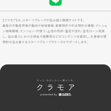
【クラモア】は、スターツグループの住み替え情報サイトです。
最新の不動産市場の動向や地域情報、新築物件や中古物件の情報、マンショ
ン相場情報、マンション・戸建て・土地の売却・査定や流れ、住宅ローン見直
し、 住み替えにおける税金や諸費用などのコンテンツを提供し、お客様の理
想的な住み替えをスターツグループがトータルサポートします。