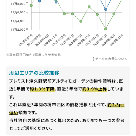
※専有面積70m²で算出した参考価格
[
データ出典元について
］
周辺エリアの比較推移
プレミスト津久野駅前アルティモガーデンの物件賃料は、直
近1年間で
約1.3%下降
、直近3年間で
約3.9%上昇
していま
す。
これは直近3年間の堺市西区の価格推移と比べて、
約2.3pt
低い
傾向です。
当社独自の基準に基づく算出のため、あくまでも一つの参考
としてご活用ください。