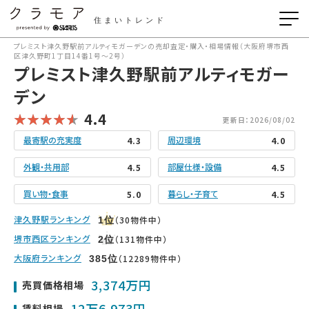
住まいトレンド
プレミスト津久野駅前アルティモガーデンの売却査定・購入・相場情報（大阪府堺市西
区津久野町1丁目14番1号〜2号）
プレミスト津久野駅前アルティモガー
デン
4.4
更新日：2026/08/02
最寄駅の充実度
周辺環境
4.3
4.0
外観・共用部
部屋仕様・設備
4.5
4.5
買い物・食事
暮らし・子育て
5.0
4.5
津久野駅ランキング
（30物件中）
1
位
堺市西区ランキング
（131物件中）
2
位
大阪府ランキング
（12289物件中）
385
位
3,374万円
売買価格相場
12万6,973円
賃料相場