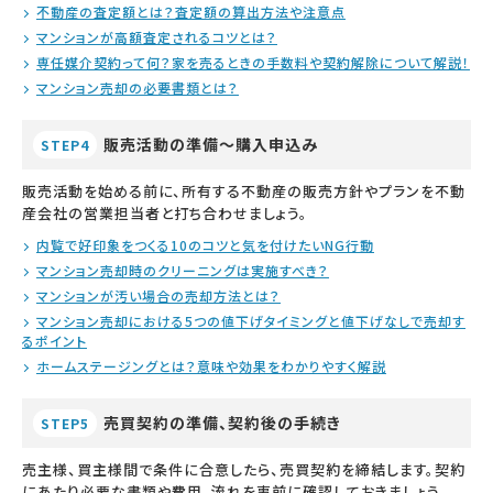
不動産の査定額とは？査定額の算出方法や注意点
マンションが高額査定されるコツとは？
専任媒介契約って何？家を売るときの手数料や契約解除について解説！
マンション売却の必要書類とは？
販売活動の準備～購入申込み
STEP4
販売活動を始める前に、所有する不動産の販売方針やプランを不動
産会社の営業担当者と打ち合わせましょう。
内覧で好印象をつくる10のコツと気を付けたいNG行動
マンション売却時のクリーニングは実施すべき？
マンションが汚い場合の売却方法とは？
マンション売却における5つの値下げタイミングと値下げなしで売却す
るポイント
ホームステージングとは？意味や効果をわかりやすく解説
売買契約の準備、契約後の手続き
STEP5
売主様、買主様間で条件に合意したら、売買契約を締結します。契約
にあたり必要な書類や費用、流れを事前に確認しておきましょう。