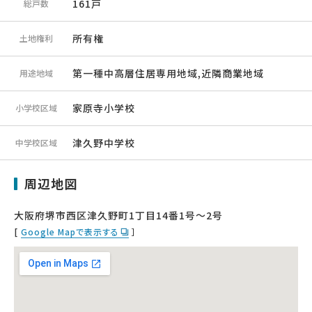
161戸
総戸数
所有権
土地権利
第一種中高層住居専用地域,近隣商業地域
用途地域
家原寺小学校
小学校区域
津久野中学校
中学校区域
周辺地図
大阪府堺市西区津久野町1丁目14番1号〜2号
[
Google Mapで表示する
］