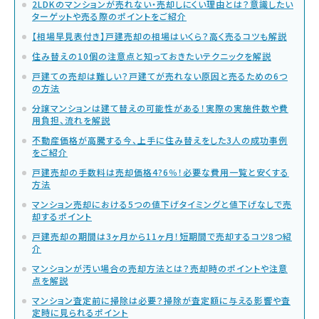
2LDKのマンションが売れない・売却しにくい理由とは？意識したい
ターゲットや売る際のポイントをご紹介
【相場早見表付き】戸建売却の相場はいくら？高く売るコツも解説
住み替えの10個の注意点と知っておきたいテクニックを解説
戸建ての売却は難しい？戸建てが売れない原因と売るための6つ
の方法
分譲マンションは建て替えの可能性がある！実際の実施件数や費
用負担、流れを解説
不動産価格が高騰する今、上手に住み替えをした3人の成功事例
をご紹介
戸建売却の手数料は売却価格4?6％！必要な費用一覧と安くする
方法
マンション売却における5つの値下げタイミングと値下げなしで売
却するポイント
戸建売却の期間は3ヶ月から11ヶ月！短期間で売却するコツ8つ紹
介
マンションが汚い場合の売却方法とは？売却時のポイントや注意
点を解説
マンション査定前に掃除は必要？掃除が査定額に与える影響や査
定時に見られるポイント