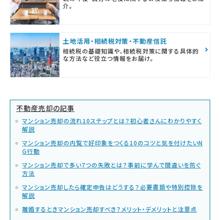
介。
土地活用・相続税対策・不動産信託
相続税の基礎知識や、相続税対策に関する具体的
な方法など役立つ情報をお届け。
不動産売却の記事
マンション売却の流れ10ステップとは？初心者さんにわかりやすく
解説
マンション売却の内覧で好印象をつくる10のコツと気を付けたいN
G行動
マンション売却で多い7つの失敗とは？事前に学んで間違いを防ぐ
方法
マンション売却したら確定申告はどうする？必要書類や特別控除を
解説
離婚するときマンション売却すべき？メリット・デメリットと注意点