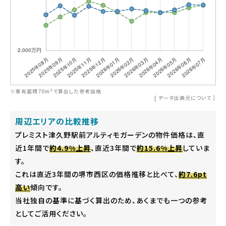
※専有面積70m²で算出した参考価格
[
データ出典元について
］
周辺エリアの比較推移
プレミスト津久野駅前アルティモガーデンの物件価格は、直
近1年間で
約4.9%上昇
、直近3年間で
約15.6%上昇
していま
す。
これは直近3年間の堺市西区の価格推移と比べて、
約7.6pt
高い
傾向です。
当社独自の基準に基づく算出のため、あくまでも一つの参考
としてご活用ください。