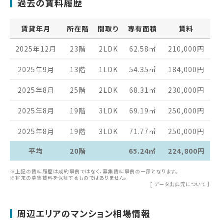
過去の賃料履歴
賃貸年月
所在階
間取り
専有面積
賃料
2025年12月
23階
2LDK
62.58
㎡
210,000
円
2025年9月
13階
1LDK
54.35
㎡
184,000
円
2025年8月
25階
2LDK
68.31
㎡
230,000
円
2025年8月
19階
3LDK
69.19
㎡
250,000
円
2025年8月
19階
3LDK
71.77
㎡
250,000
円
平均
20階
65.24㎡
224,800円
※上記の賃料履歴は成約事例ではなく、募集賃料事例の一部となります。
※将来の募集賃料を保証するものではありません。
[
データ出典元について
］
周辺エリアのマンション相場情報