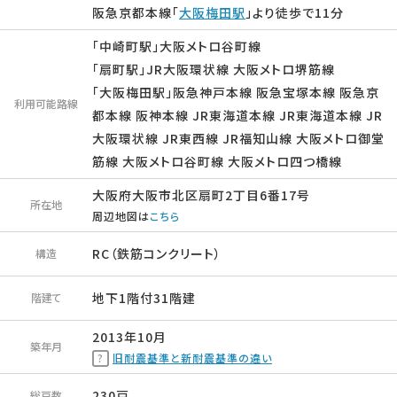
阪急京都本線「
大阪梅田駅
」より徒歩で11分
「中崎町駅」大阪メトロ谷町線
「扇町駅」JR大阪環状線 大阪メトロ堺筋線
「大阪梅田駅」阪急神戸本線 阪急宝塚本線 阪急京
利用可能路線
都本線 阪神本線 JR東海道本線 JR東海道本線 JR
大阪環状線 JR東西線 JR福知山線 大阪メトロ御堂
筋線 大阪メトロ谷町線 大阪メトロ四つ橋線
大阪府大阪市北区扇町2丁目6番17号
所在地
周辺地図は
こちら
RC（鉄筋コンクリート）
構造
地下1階付31階建
階建て
2013年10月
築年月
旧耐震基準と新耐震基準の違い
230戸
総戸数