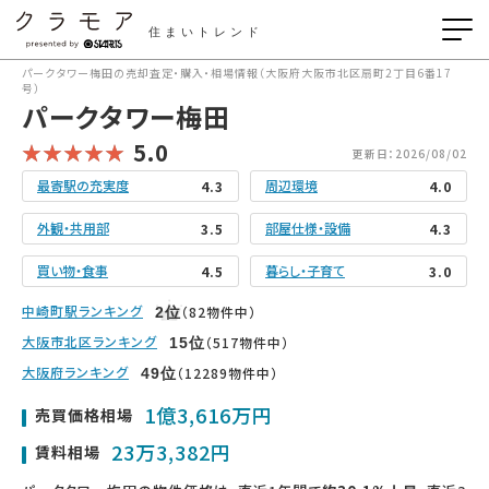
住まいトレンド
パークタワー梅田の売却査定・購入・相場情報（大阪府大阪市北区扇町2丁目6番17
号）
パークタワー梅田
5.0
更新日：2026/08/02
最寄駅の充実度
周辺環境
4.3
4.0
外観・共用部
部屋仕様・設備
3.5
4.3
買い物・食事
暮らし・子育て
4.5
3.0
中崎町駅ランキング
（82物件中）
2
位
大阪市北区ランキング
（517物件中）
15
位
大阪府ランキング
（12289物件中）
49
位
1億3,616万円
売買価格相場
23万3,382円
賃料相場