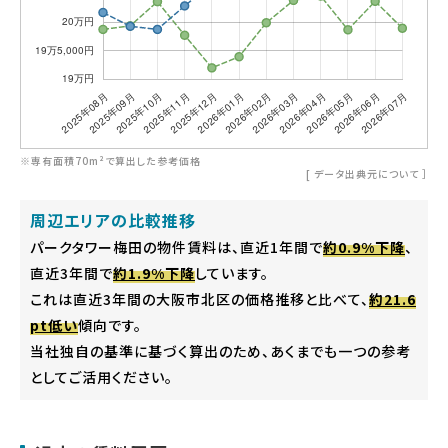
※専有面積70m²で算出した参考価格
[
データ出典元について
］
周辺エリアの比較推移
パークタワー梅田の物件賃料は、直近1年間で
約0.9%下降
、
直近3年間で
約1.9%下降
しています。
これは直近3年間の大阪市北区の価格推移と比べて、
約21.6
pt低い
傾向です。
当社独自の基準に基づく算出のため、あくまでも一つの参考
としてご活用ください。