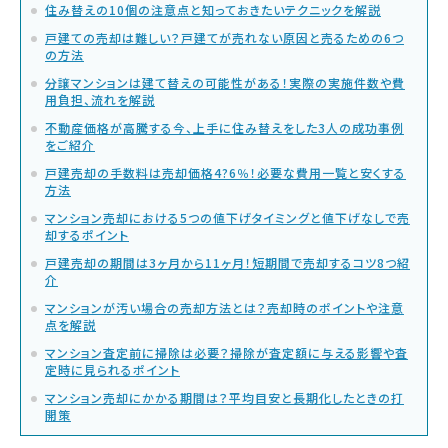
住み替えの10個の注意点と知っておきたいテクニックを解説
戸建ての売却は難しい？戸建てが売れない原因と売るための6つ
の方法
分譲マンションは建て替えの可能性がある！実際の実施件数や費
用負担、流れを解説
不動産価格が高騰する今、上手に住み替えをした3人の成功事例
をご紹介
戸建売却の手数料は売却価格4?6％！必要な費用一覧と安くする
方法
マンション売却における5つの値下げタイミングと値下げなしで売
却するポイント
戸建売却の期間は3ヶ月から11ヶ月！短期間で売却するコツ8つ紹
介
マンションが汚い場合の売却方法とは？売却時のポイントや注意
点を解説
マンション査定前に掃除は必要？掃除が査定額に与える影響や査
定時に見られるポイント
マンション売却にかかる期間は？平均目安と長期化したときの打
開策