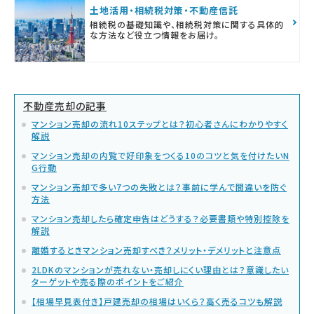
土地活用・相続税対策・不動産信託
相続税の基礎知識や、相続税対策に関する具体的
な方法など役立つ情報をお届け。
不動産売却の記事
マンション売却の流れ10ステップとは？初心者さんにわかりやすく
解説
マンション売却の内覧で好印象をつくる10のコツと気を付けたいN
G行動
マンション売却で多い7つの失敗とは？事前に学んで間違いを防ぐ
方法
マンション売却したら確定申告はどうする？必要書類や特別控除を
解説
離婚するときマンション売却すべき？メリット・デメリットと注意点
2LDKのマンションが売れない・売却しにくい理由とは？意識したい
ターゲットや売る際のポイントをご紹介
【相場早見表付き】戸建売却の相場はいくら？高く売るコツも解説