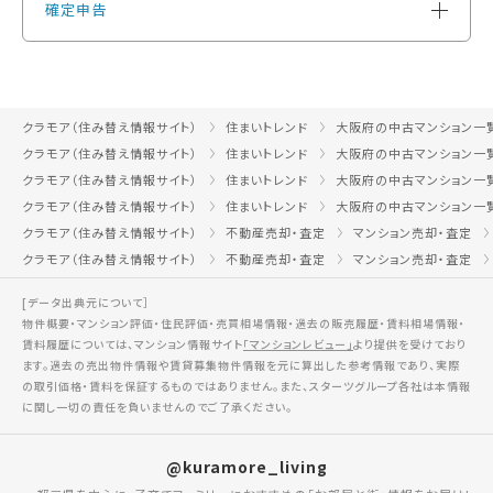
確定申告
クラモア（住み替え情報サイト）
住まいトレンド
大阪府の中古マンション一
クラモア（住み替え情報サイト）
住まいトレンド
大阪府の中古マンション一
クラモア（住み替え情報サイト）
住まいトレンド
大阪府の中古マンション一
クラモア（住み替え情報サイト）
住まいトレンド
大阪府の中古マンション一
クラモア（住み替え情報サイト）
不動産売却・査定
マンション売却・査定
クラモア（住み替え情報サイト）
不動産売却・査定
マンション売却・査定
[データ出典元について］
物件概要・マンション評価・住民評価・売買相場情報・過去の販売履歴・賃料相場情報・
賃料履歴については、マンション情報サイト
「マンションレビュー」
より提供を受けており
ます。過去の売出物件情報や賃貸募集物件情報を元に算出した参考情報であり、実際
の取引価格・賃料を保証するものではありません。また、スターツグループ各社は本情報
に関し一切の責任を負いませんのでご了承ください。
@kuramore_living