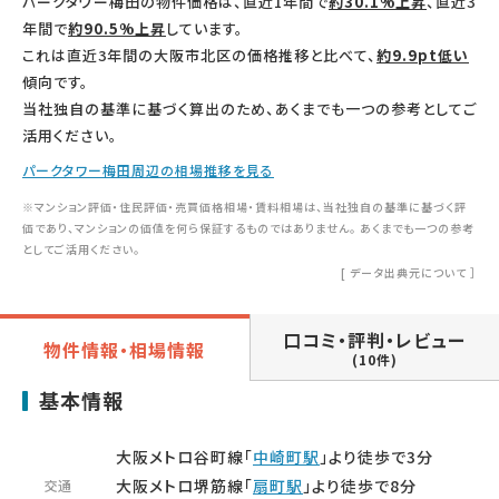
パークタワー梅田の物件価格は、直近1年間で
約30.1%上昇
、直近3
年間で
約90.5%上昇
しています。
これは直近3年間の大阪市北区の価格推移と比べて、
約9.9pt低い
傾向です。
当社独自の基準に基づく算出のため、あくまでも一つの参考としてご
活用ください。
パークタワー梅田周辺の相場推移を見る
※マンション評価・住民評価・売買価格相場・賃料相場は、当社独自の基準に基づく評
価であり、マンションの価値を何ら保証するものではありません。 あくまでも一つの参考
としてご活用ください。
[
データ出典元について
］
口コミ・評判・レビュー
物件情報・相場情報
(10件)
基本情報
大阪メトロ谷町線「
中崎町駅
」より徒歩で3分
大阪メトロ堺筋線「
扇町駅
」より徒歩で8分
交通