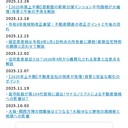
2025.12.26
【2025年度上半期】首都圏の新築分譲マンション平均価格が大幅
増！背景と今後の予測を解説
2025.12.16
令和8年度税制改正要望｜不動産関連の改正ポイントと今後の流
れ
2025.12.15
固定資産税は令和8年1月1日時点の所有者に課税！新築住宅特例
の期限と合わせて解説
2025.12.02
住所変更登記とは？2026年4月から義務化される背景と注意点を
解説
2025.12.07
【2025年上半期】不動産会社の倒産が急増！背景と安全な取引の
ポイント
2025.11.19
高市総裁が第104代首相に選出！サナエノミクスによる不動産価格
への影響は？
2025.10.03
大阪・関西万博の閉幕後はどうなる？大阪IRなど跡地の再開発と
地価への影響