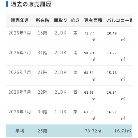
過去の販売履歴
販売年月
所在階
間取り
向き
専有面積
バルコニー面
2026年7月
15階
2LDK
東
71.77
20.49
㎡
㎡
2026年7月
31階
2LDK
南
98.29
13.57
㎡
㎡
2026年7月
27階
2LDK
東
68.31
15.76
㎡
㎡
2026年7月
22階
2LDK
西
62.68
16.74
㎡
㎡
2026年7月
30階
1LDK
東
67.55
16.98
㎡
㎡
平均
25階
73.72㎡
16.71㎡