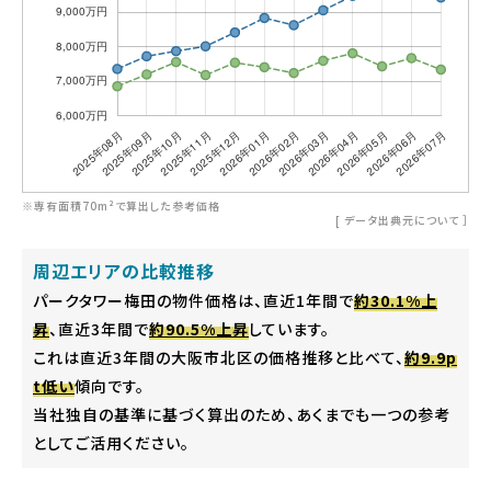
※専有面積70m²で算出した参考価格
[
データ出典元について
］
周辺エリアの比較推移
パークタワー梅田の物件価格は、直近1年間で
約30.1%上
昇
、直近3年間で
約90.5%上昇
しています。
これは直近3年間の大阪市北区の価格推移と比べて、
約9.9p
t低い
傾向です。
当社独自の基準に基づく算出のため、あくまでも一つの参考
としてご活用ください。