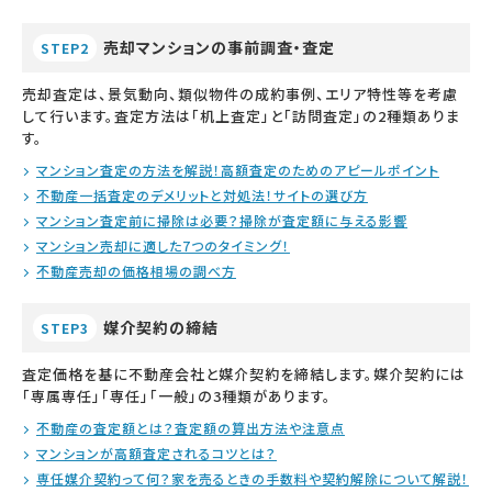
売却マンションの事前調査・査定
STEP2
売却査定は、景気動向、類似物件の成約事例、エリア特性等を考慮
して行います。査定方法は「机上査定」と「訪問査定」の2種類ありま
す。
マンション査定の方法を解説！高額査定のためのアピールポイント
不動産一括査定のデメリットと対処法！サイトの選び方
マンション査定前に掃除は必要？掃除が査定額に与える影響
マンション売却に適した7つのタイミング！
不動産売却の価格相場の調べ方
媒介契約の締結
STEP3
査定価格を基に不動産会社と媒介契約を締結します。媒介契約には
「専属専任」「専任」「一般」の3種類があります。
不動産の査定額とは？査定額の算出方法や注意点
マンションが高額査定されるコツとは？
専任媒介契約って何？家を売るときの手数料や契約解除について解説！