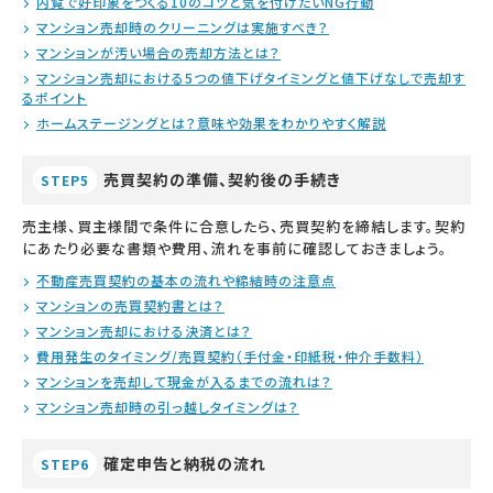
内覧で好印象をつくる10のコツと気を付けたいNG行動
マンション売却時のクリーニングは実施すべき？
マンションが汚い場合の売却方法とは？
マンション売却における5つの値下げタイミングと値下げなしで売却す
るポイント
ホームステージングとは？意味や効果をわかりやすく解説
売買契約の準備、契約後の手続き
STEP5
売主様、買主様間で条件に合意したら、売買契約を締結します。契約
にあたり必要な書類や費用、流れを事前に確認しておきましょう。
不動産売買契約の基本の流れや締結時の注意点
マンションの売買契約書とは？
マンション売却における決済とは？
費用発生のタイミング/売買契約（手付金・印紙税・仲介手数料）
マンションを売却して現金が入るまでの流れは？
マンション売却時の引っ越しタイミングは？
確定申告と納税の流れ
STEP6