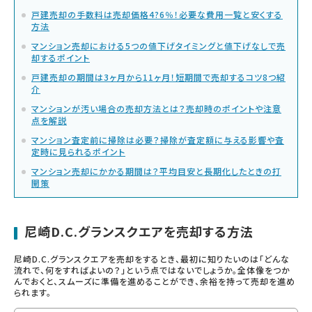
戸建売却の手数料は売却価格4?6％！必要な費用一覧と安くする
方法
マンション売却における5つの値下げタイミングと値下げなしで売
却するポイント
戸建売却の期間は3ヶ月から11ヶ月！短期間で売却するコツ8つ紹
介
マンションが汚い場合の売却方法とは？売却時のポイントや注意
点を解説
マンション査定前に掃除は必要？掃除が査定額に与える影響や査
定時に見られるポイント
マンション売却にかかる期間は？平均目安と長期化したときの打
開策
尼崎D.C.グランスクエアを売却する方法
尼崎D.C.グランスクエアを売却をするとき、最初に知りたいのは「どんな
流れで、何をすればよいの？」という点ではないでしょうか。全体像をつか
んでおくと、スムーズに準備を進めることができ、余裕を持って売却を進め
られます。