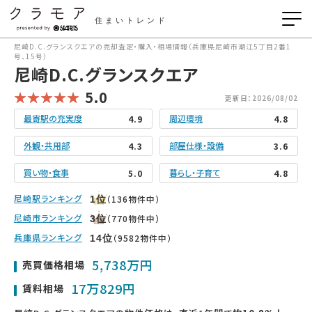
住まいトレンド
尼崎D.C.グランスクエアの売却査定・購入・相場情報（兵庫県尼崎市潮江5丁目2番1
号、15号）
尼崎D.C.グランスクエア
5.0
更新日：2026/08/02
最寄駅の充実度
周辺環境
4.9
4.8
外観・共用部
部屋仕様・設備
4.3
3.6
買い物・食事
暮らし・子育て
5.0
4.8
尼崎駅ランキング
（136物件中）
1
位
尼崎市ランキング
（770物件中）
3
位
兵庫県ランキング
（9582物件中）
14
位
5,738万円
売買価格相場
17万829円
賃料相場