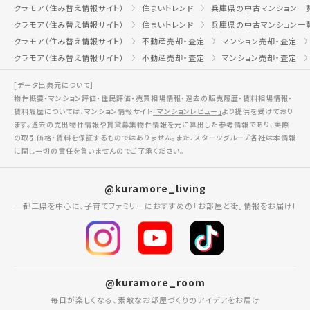
クラモア（住み替え情報サイト）
住まいトレンド
兵庫県の中古マンション一
クラモア（住み替え情報サイト）
住まいトレンド
兵庫県の中古マンション一
クラモア（住み替え情報サイト）
不動産売却・査定
マンション売却・査定
クラモア（住み替え情報サイト）
不動産売却・査定
マンション売却・査定
[データ出典元について］
物件概要・マンション評価・住民評価・売買相場情報・過去の販売履歴・賃料相場情報・
賃料履歴については、マンション情報サイト
「マンションレビュー」
より提供を受けており
ます。過去の売出物件情報や賃貸募集物件情報を元に算出した参考情報であり、実際
の取引価格・賃料を保証するものではありません。また、スターツグループ各社は本情報
に関し一切の責任を負いませんのでご了承ください。
@kuramore_living
一都三県を中心に、子育てファミリーにおすすめの「お部屋と街」情報をお届け!
@kuramore_room
毎日が楽しくなる、素敵なお部屋づくりのアイデアをお届け