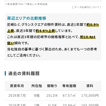
※専有面積70m²で算出した参考価格
[
データ出典元について
］
周辺エリアの比較推移
尼崎D.C.グランスクエアの物件賃料は、直近1年間で
約0.9%
上昇
、直近3年間で
約4.6%上昇
しています。
これは直近3年間の尼崎市の価格推移と比べて、
約10.4pt
低い
傾向です。
当社独自の基準に基づく算出のため、あくまでも一つの参考
としてご活用ください。
過去の賃料履歴
賃貸年月
所在階
間取り
専有面積
賃料
2026年7月
8階
2SLDK
67.57
㎡
170,000
円
2026年3月
1階
3LDK
70.84
㎡
165,000
円