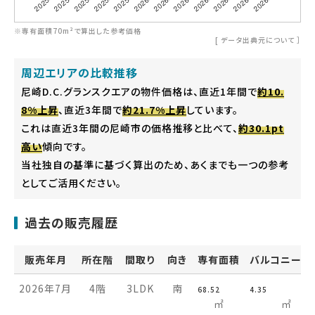
※専有面積70m²で算出した参考価格
[
データ出典元について
］
周辺エリアの比較推移
尼崎D.C.グランスクエアの物件価格は、直近1年間で
約10.
8%上昇
、直近3年間で
約21.7%上昇
しています。
これは直近3年間の尼崎市の価格推移と比べて、
約30.1pt
高い
傾向です。
当社独自の基準に基づく算出のため、あくまでも一つの参考
としてご活用ください。
過去の販売履歴
販売年月
所在階
間取り
向き
専有面積
バルコニー面
2026年7月
4階
3LDK
南
68.52
4.35
㎡
㎡