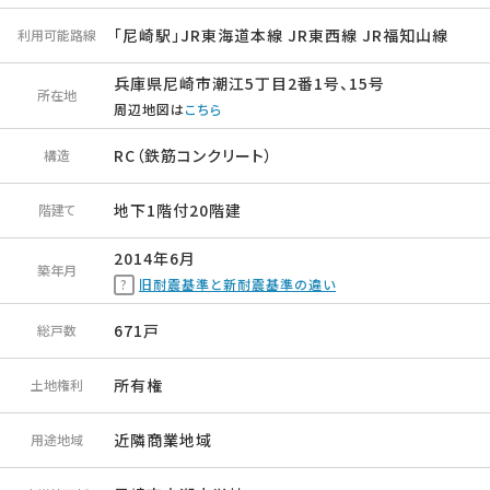
「尼崎駅」JR東海道本線 JR東西線 JR福知山線
利用可能路線
兵庫県尼崎市潮江5丁目2番1号、15号
所在地
周辺地図は
こちら
RC（鉄筋コンクリート）
構造
地下1階付20階建
階建て
2014年6月
築年月
旧耐震基準と新耐震基準の違い
671戸
総戸数
所有権
土地権利
近隣商業地域
用途地域