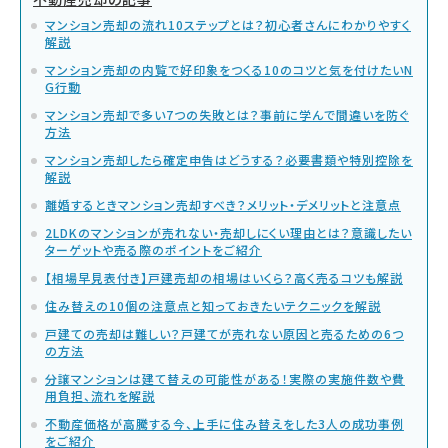
マンション売却の流れ10ステップとは？初心者さんにわかりやすく
解説
マンション売却の内覧で好印象をつくる10のコツと気を付けたいN
G行動
マンション売却で多い7つの失敗とは？事前に学んで間違いを防ぐ
方法
マンション売却したら確定申告はどうする？必要書類や特別控除を
解説
離婚するときマンション売却すべき？メリット・デメリットと注意点
2LDKのマンションが売れない・売却しにくい理由とは？意識したい
ターゲットや売る際のポイントをご紹介
【相場早見表付き】戸建売却の相場はいくら？高く売るコツも解説
住み替えの10個の注意点と知っておきたいテクニックを解説
戸建ての売却は難しい？戸建てが売れない原因と売るための6つ
の方法
分譲マンションは建て替えの可能性がある！実際の実施件数や費
用負担、流れを解説
不動産価格が高騰する今、上手に住み替えをした3人の成功事例
をご紹介