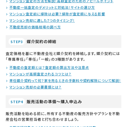
マンション査定の方法を解説！高額査定のためのアピールポイント
不動産一括査定のデメリットと対処法！サイトの選び方
マンション査定前に掃除は必要？掃除が査定額に与える影響
マンション売却に適した7つのタイミング！
不動産売却の価格相場の調べ方
媒介契約の締結
STEP3
査定価格を基に不動産会社と媒介契約を締結します。媒介契約には
「専属専任」「専任」「一般」の3種類があります。
不動産の査定額とは？査定額の算出方法や注意点
マンションが高額査定されるコツとは？
専任媒介契約って何？家を売るときの手数料や契約解除について解説！
マンション売却の必要書類とは？
販売活動の準備～購入申込み
STEP4
販売活動を始める前に、所有する不動産の販売方針やプランを不動
産会社の営業担当者と打ち合わせましょう。