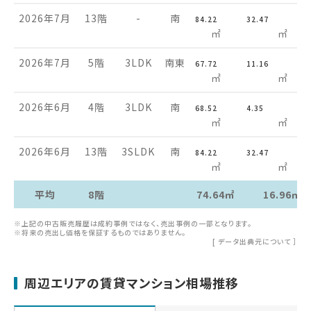
2026年7月
13階
-
南
84.22
32.47
㎡
㎡
2026年7月
5階
3LDK
南東
67.72
11.16
㎡
㎡
2026年6月
4階
3LDK
南
68.52
4.35
㎡
㎡
2026年6月
13階
3SLDK
南
84.22
32.47
㎡
㎡
平均
8階
74.64㎡
16.96㎡
※上記の中古販売履歴は成約事例ではなく、売出事例の一部となります。
※将来の売出し価格を保証するものではありません。
[
データ出典元について
］
周辺エリアの賃貸マンション相場推移