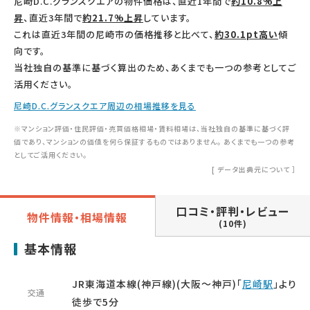
尼崎D.C.グランスクエアの物件価格は、直近1年間で
約10.8%上
昇
、直近3年間で
約21.7%上昇
しています。
これは直近3年間の尼崎市の価格推移と比べて、
約30.1pt高い
傾
向です。
当社独自の基準に基づく算出のため、あくまでも一つの参考としてご
活用ください。
尼崎D.C.グランスクエア周辺の相場推移を見る
※マンション評価・住民評価・売買価格相場・賃料相場は、当社独自の基準に基づく評
価であり、マンションの価値を何ら保証するものではありません。 あくまでも一つの参考
としてご活用ください。
[
データ出典元について
］
口コミ・評判・レビュー
物件情報・相場情報
(10件)
基本情報
JR東海道本線(神戸線)(大阪～神戸)「
尼崎駅
」より
交通
徒歩で5分