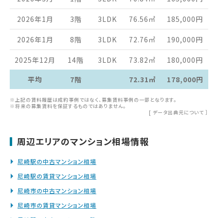
2026年1月
3階
3LDK
76.56
㎡
185,000
円
2026年1月
8階
3LDK
72.76
㎡
190,000
円
2025年12月
14階
3LDK
73.82
㎡
180,000
円
平均
7階
72.31㎡
178,000円
※上記の賃料履歴は成約事例ではなく、募集賃料事例の一部となります。
※将来の募集賃料を保証するものではありません。
[
データ出典元について
］
周辺エリアのマンション相場情報
尼崎駅の中古マンション相場
尼崎駅の賃貸マンション相場
尼崎市の中古マンション相場
尼崎市の賃貸マンション相場