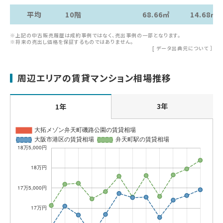
平均
10階
68.66㎡
14.68㎡
※上記の中古販売履歴は成約事例ではなく、売出事例の一部となります。
※将来の売出し価格を保証するものではありません。
[
データ出典元について
］
周辺エリアの賃貸マンション相場推移
3年
1年