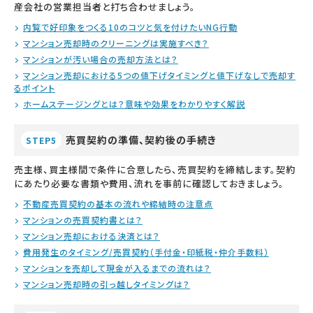
産会社の営業担当者と打ち合わせましょう。
内覧で好印象をつくる10のコツと気を付けたいNG行動
マンション売却時のクリーニングは実施すべき？
マンションが汚い場合の売却方法とは？
マンション売却における5つの値下げタイミングと値下げなしで売却す
るポイント
ホームステージングとは？意味や効果をわかりやすく解説
売買契約の準備、契約後の手続き
STEP5
売主様、買主様間で条件に合意したら、売買契約を締結します。契約
にあたり必要な書類や費用、流れを事前に確認しておきましょう。
不動産売買契約の基本の流れや締結時の注意点
マンションの売買契約書とは？
マンション売却における決済とは？
費用発生のタイミング/売買契約（手付金・印紙税・仲介手数料）
マンションを売却して現金が入るまでの流れは？
マンション売却時の引っ越しタイミングは？