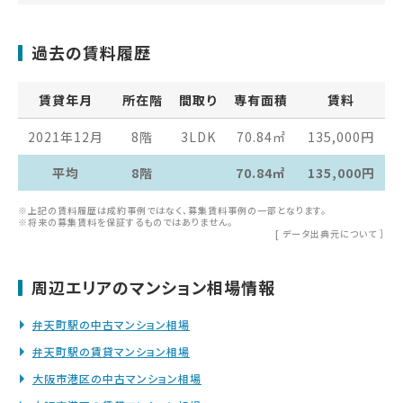
過去の賃料履歴
賃貸年月
所在階
間取り
専有面積
賃料
2021年12月
8階
3LDK
70.84
㎡
135,000
円
平均
8階
70.84㎡
135,000円
※上記の賃料履歴は成約事例ではなく、募集賃料事例の一部となります。
※将来の募集賃料を保証するものではありません。
[
データ出典元について
］
周辺エリアのマンション相場情報
弁天町駅の中古マンション相場
弁天町駅の賃貸マンション相場
大阪市港区の中古マンション相場