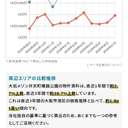
※専有面積70m²で算出した参考価格
[
データ出典元について
］
周辺エリアの比較推移
大拓メゾン弁天町磯路公園の物件賃料は、直近1年間で
約3.
7%上昇
、直近3年間で
約26.7%上昇
しています。
これは直近3年間の大阪市港区の価格推移と比べて、
約1.8p
t高い
傾向です。
当社独自の基準に基づく算出のため、あくまでも一つの参考
としてご活用ください。