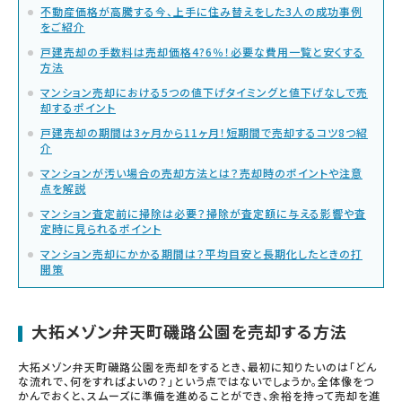
不動産価格が高騰する今、上手に住み替えをした3人の成功事例
をご紹介
戸建売却の手数料は売却価格4?6％！必要な費用一覧と安くする
方法
マンション売却における5つの値下げタイミングと値下げなしで売
却するポイント
戸建売却の期間は3ヶ月から11ヶ月！短期間で売却するコツ8つ紹
介
マンションが汚い場合の売却方法とは？売却時のポイントや注意
点を解説
マンション査定前に掃除は必要？掃除が査定額に与える影響や査
定時に見られるポイント
マンション売却にかかる期間は？平均目安と長期化したときの打
開策
大拓メゾン弁天町磯路公園を売却する方法
大拓メゾン弁天町磯路公園を売却をするとき、最初に知りたいのは「どん
な流れで、何をすればよいの？」という点ではないでしょうか。全体像をつ
かんでおくと、スムーズに準備を進めることができ、余裕を持って売却を進