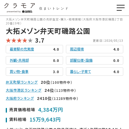
住まいトレンド
大拓メゾン弁天町磯路公園の売却査定・購入・相場情報（大阪府大阪市港区磯路2丁目
20番19号）
大拓メゾン弁天町磯路公園
3.7
更新日：2026/05/13
最寄駅の充実度
周辺環境
4.0
4.0
外観・共用部
部屋仕様・設備
0.0
0.0
買い物・食事
暮らし・子育て
3.0
4.0
弁天町駅ランキング
（100物件中）
20
位
大阪市港区ランキング
（123物件中）
24
位
大阪府ランキング
（12289物件中）
2410
位
4,384万円
売買価格相場
15万9,643円
賃料相場