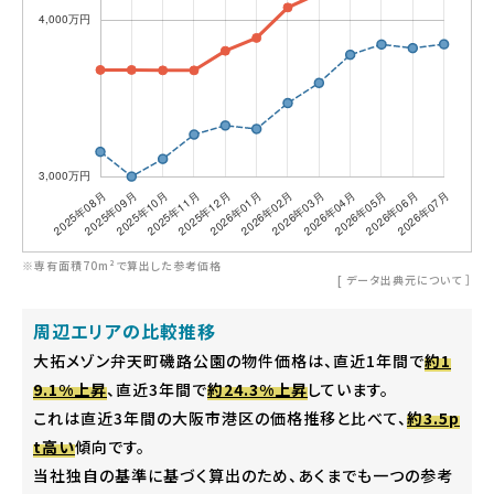
※専有面積70m²で算出した参考価格
[
データ出典元について
］
周辺エリアの比較推移
大拓メゾン弁天町磯路公園の物件価格は、直近1年間で
約1
9.1%上昇
、直近3年間で
約24.3%上昇
しています。
これは直近3年間の大阪市港区の価格推移と比べて、
約3.5p
t高い
傾向です。
当社独自の基準に基づく算出のため、あくまでも一つの参考