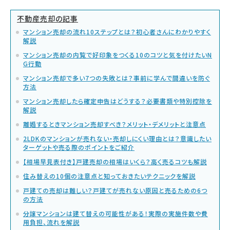
不動産売却の記事
マンション売却の流れ10ステップとは？初心者さんにわかりやすく
解説
マンション売却の内覧で好印象をつくる10のコツと気を付けたいN
G行動
マンション売却で多い7つの失敗とは？事前に学んで間違いを防ぐ
方法
マンション売却したら確定申告はどうする？必要書類や特別控除を
解説
離婚するときマンション売却すべき？メリット・デメリットと注意点
2LDKのマンションが売れない・売却しにくい理由とは？意識したい
ターゲットや売る際のポイントをご紹介
【相場早見表付き】戸建売却の相場はいくら？高く売るコツも解説
住み替えの10個の注意点と知っておきたいテクニックを解説
戸建ての売却は難しい？戸建てが売れない原因と売るための6つ
の方法
分譲マンションは建て替えの可能性がある！実際の実施件数や費
用負担、流れを解説