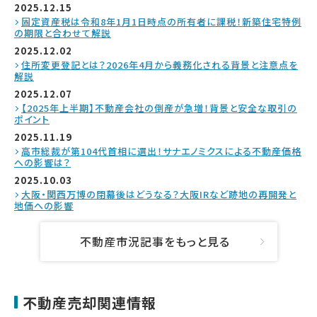
2025.12.15
固定資産税は令和8年1月1日時点の所有者に課税！新築住宅特例
の期限と合わせて解説
2025.12.02
住所変更登記とは？2026年4月から義務化される背景と注意点を
解説
2025.12.07
【2025年上半期】不動産会社の倒産が急増！背景と安全な取引の
ポイント
2025.11.19
高市総裁が第104代首相に選出！サナエノミクスによる不動産価格
への影響は？
2025.10.03
大阪・関西万博の閉幕後はどうなる？大阪IRなど跡地の再開発と
地価への影響
不動産市況記事をもっと見る
不動産売却関連情報