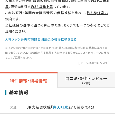
大拓メゾン弁天町磯路公園の物件価格は、直近1年間で
約19.1%上
昇
、直近3年間で
約24.3%上昇
しています。
これは直近3年間の大阪市港区の価格推移と比べて、
約3.5pt高い
傾向です。
当社独自の基準に基づく算出のため、あくまでも一つの参考としてご
活用ください。
大拓メゾン弁天町磯路公園周辺の相場推移を見る
※マンション評価・住民評価・売買価格相場・賃料相場は、当社独自の基準に基づく評
価であり、マンションの価値を何ら保証するものではありません。 あくまでも一つの参考
としてご活用ください。
[
データ出典元について
］
口コミ・評判・レビュー
物件情報・相場情報
(2件)
基本情報
JR大阪環状線「
弁天町駅
」より徒歩で4分
交通