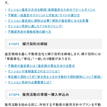
す。
マンション査定の方法を解説！高額査定のためのアピールポイント
不動産一括査定のデメリットと対処法！サイトの選び方
マンション査定前に掃除は必要？掃除が査定額に与える影響
マンション売却に適した7つのタイミング！
不動産売却の価格相場の調べ方
媒介契約の締結
STEP3
査定価格を基に不動産会社と媒介契約を締結します。媒介契約には
「専属専任」「専任」「一般」の3種類があります。
不動産の査定額とは？査定額の算出方法や注意点
マンションが高額査定されるコツとは？
専任媒介契約って何？家を売るときの手数料や契約解除について解説！
マンション売却の必要書類とは？
販売活動の準備～購入申込み
STEP4
販売活動を始める前に、所有する不動産の販売方針やプランを不動