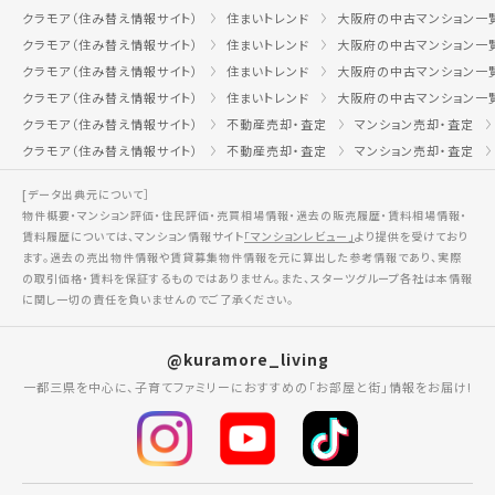
クラモア（住み替え情報サイト）
住まいトレンド
大阪府の中古マンション一
クラモア（住み替え情報サイト）
住まいトレンド
大阪府の中古マンション一
クラモア（住み替え情報サイト）
住まいトレンド
大阪府の中古マンション一
クラモア（住み替え情報サイト）
住まいトレンド
大阪府の中古マンション一
クラモア（住み替え情報サイト）
不動産売却・査定
マンション売却・査定
クラモア（住み替え情報サイト）
不動産売却・査定
マンション売却・査定
[データ出典元について］
物件概要・マンション評価・住民評価・売買相場情報・過去の販売履歴・賃料相場情報・
賃料履歴については、マンション情報サイト
「マンションレビュー」
より提供を受けており
ます。過去の売出物件情報や賃貸募集物件情報を元に算出した参考情報であり、実際
の取引価格・賃料を保証するものではありません。また、スターツグループ各社は本情報
に関し一切の責任を負いませんのでご了承ください。
@kuramore_living
一都三県を中心に、子育てファミリーにおすすめの「お部屋と街」情報をお届け!