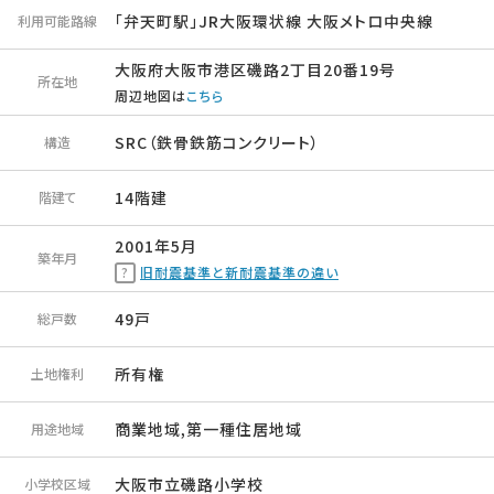
「弁天町駅」JR大阪環状線 大阪メトロ中央線
利用可能路線
大阪府大阪市港区磯路2丁目20番19号
所在地
周辺地図は
こちら
SRC（鉄骨鉄筋コンクリート）
構造
14階建
階建て
2001年5月
築年月
旧耐震基準と新耐震基準の違い
49戸
総戸数
所有権
土地権利
商業地域,第一種住居地域
用途地域
大阪市立磯路小学校
小学校区域