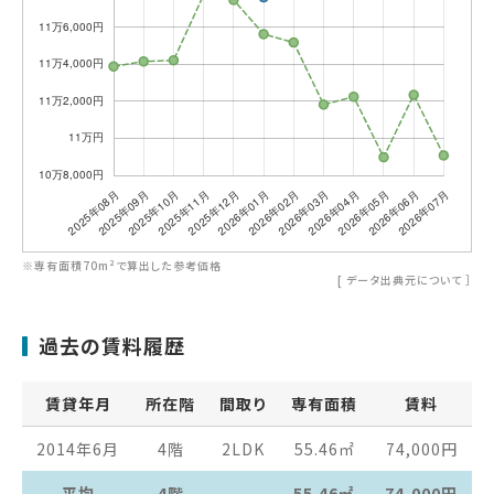
※専有面積70m²で算出した参考価格
[
データ出典元について
］
過去の賃料履歴
賃貸年月
所在階
間取り
専有面積
賃料
2014年6月
4階
2LDK
55.46
㎡
74,000
円
平均
4階
55.46㎡
74,000円