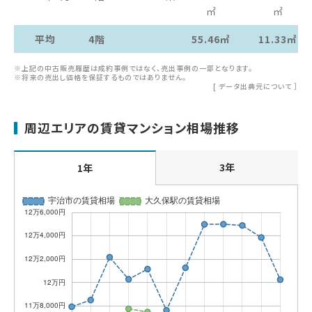
㎡
㎡
平均
4階
55.46㎡
11.33㎡
※上記の中古販売履歴は成約事例ではなく、売出事例の一部となります。
※将来の売出し価格を保証するものではありません。
[
データ出典元について
］
周辺エリアの賃貸マンション相場推移
3年
1年