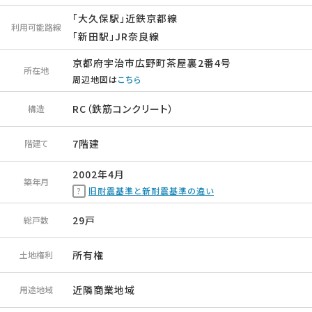
「大久保駅」近鉄京都線
利用可能路線
「新田駅」JR奈良線
京都府宇治市広野町茶屋裏2番4号
所在地
周辺地図は
こちら
RC（鉄筋コンクリート）
構造
7階建
階建て
2002年4月
築年月
旧耐震基準と新耐震基準の違い
29戸
総戸数
所有権
土地権利
近隣商業地域
用途地域