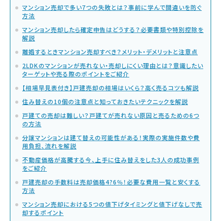
マンション売却で多い7つの失敗とは？事前に学んで間違いを防ぐ
方法
マンション売却したら確定申告はどうする？必要書類や特別控除を
解説
離婚するときマンション売却すべき？メリット・デメリットと注意点
2LDKのマンションが売れない・売却しにくい理由とは？意識したい
ターゲットや売る際のポイントをご紹介
【相場早見表付き】戸建売却の相場はいくら？高く売るコツも解説
住み替えの10個の注意点と知っておきたいテクニックを解説
戸建ての売却は難しい？戸建てが売れない原因と売るための6つ
の方法
分譲マンションは建て替えの可能性がある！実際の実施件数や費
用負担、流れを解説
不動産価格が高騰する今、上手に住み替えをした3人の成功事例
をご紹介
戸建売却の手数料は売却価格4?6％！必要な費用一覧と安くする
方法
マンション売却における5つの値下げタイミングと値下げなしで売
却するポイント