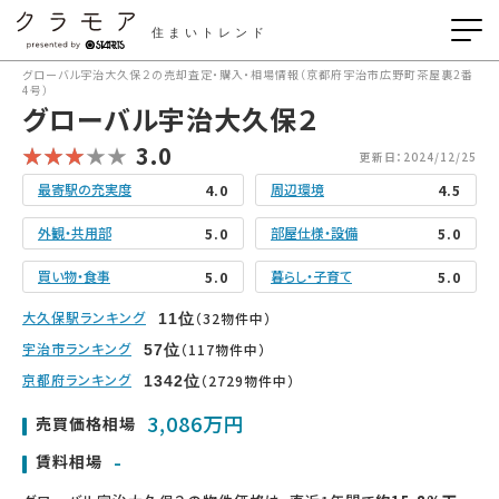
住まいトレンド
グローバル宇治大久保２の売却査定・購入・相場情報（京都府宇治市広野町茶屋裏2番
4号）
グローバル宇治大久保２
3.0
更新日：2024/12/25
最寄駅の充実度
周辺環境
4.0
4.5
外観・共用部
部屋仕様・設備
5.0
5.0
買い物・食事
暮らし・子育て
5.0
5.0
大久保駅ランキング
（32物件中）
11
位
宇治市ランキング
（117物件中）
57
位
京都府ランキング
（2729物件中）
1342
位
3,086万円
売買価格相場
-
賃料相場