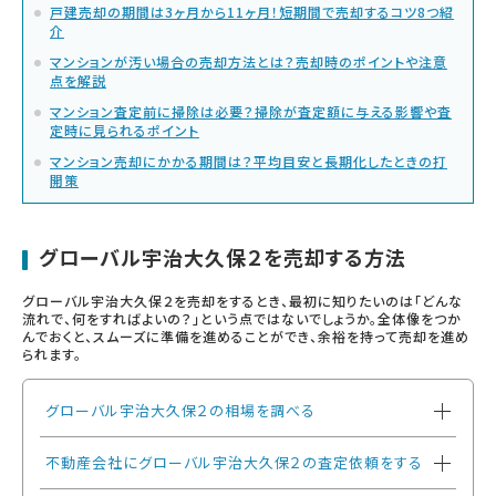
戸建売却の期間は3ヶ月から11ヶ月！短期間で売却するコツ8つ紹
介
マンションが汚い場合の売却方法とは？売却時のポイントや注意
点を解説
マンション査定前に掃除は必要？掃除が査定額に与える影響や査
定時に見られるポイント
マンション売却にかかる期間は？平均目安と長期化したときの打
開策
グローバル宇治大久保２を売却する方法
グローバル宇治大久保２を売却をするとき、最初に知りたいのは「どんな
流れで、何をすればよいの？」という点ではないでしょうか。全体像をつか
んでおくと、スムーズに準備を進めることができ、余裕を持って売却を進め
られます。
グローバル宇治大久保２の相場を調べる
不動産会社にグローバル宇治大久保２の査定依頼をする