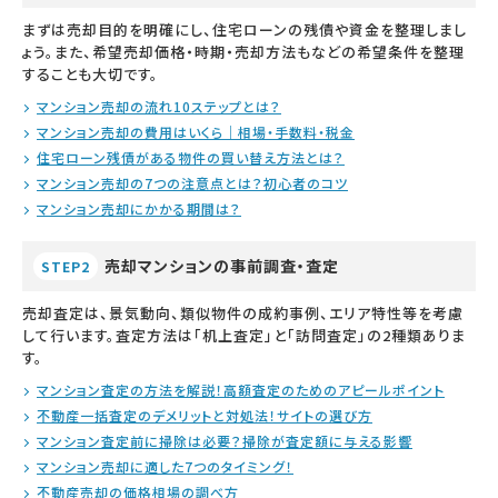
まずは売却目的を明確にし、住宅ローンの残債や資金を整理しまし
ょう。また、希望売却価格・時期・売却方法もなどの希望条件を整理
することも大切です。
マンション売却の流れ10ステップとは？
マンション売却の費用はいくら｜相場・手数料・税金
住宅ローン残債がある物件の買い替え方法とは？
マンション売却の7つの注意点とは？初心者のコツ
マンション売却にかかる期間は？
売却マンションの事前調査・査定
STEP2
売却査定は、景気動向、類似物件の成約事例、エリア特性等を考慮
して行います。査定方法は「机上査定」と「訪問査定」の2種類ありま
す。
マンション査定の方法を解説！高額査定のためのアピールポイント
不動産一括査定のデメリットと対処法！サイトの選び方
マンション査定前に掃除は必要？掃除が査定額に与える影響
マンション売却に適した7つのタイミング！
不動産売却の価格相場の調べ方