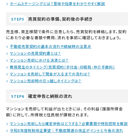
ホームステージングとは？意味や効果をわかりやすく解説
売買契約の準備、契約後の手続き
STEP5
売主様、買主様間で条件に合意したら、売買契約を締結します。契約
にあたり必要な書類や費用、流れを事前に確認しておきましょう。
不動産売買契約の基本の流れや締結時の注意点
マンションの売買契約書とは？
マンション売却における決済とは？
費用発生のタイミング/売買契約（手付金・印紙税・仲介手数料）
マンションを売却して現金が入るまでの流れは？
マンション売却時の引っ越しタイミングは？
確定申告と納税の流れ
STEP6
マンションを売却して利益が出たときには、その利益（譲渡所得金
額）に対して、所得税と住民税が課税されます。
マンション売却したら確定申告はどうする？必要書類や特別控除を解説
令和8年度税制改正要望｜不動産関連の改正ポイントと今後の流れ