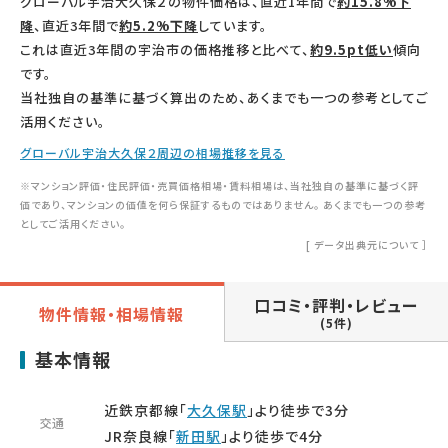
グローバル宇治大久保２の物件価格は、直近1年間で
約15.8%下
降
、直近3年間で
約5.2%下降
しています。
これは直近3年間の宇治市の価格推移と比べて、
約9.5pt低い
傾向
です。
当社独自の基準に基づく算出のため、あくまでも一つの参考としてご
活用ください。
グローバル宇治大久保２周辺の相場推移を見る
※マンション評価・住民評価・売買価格相場・賃料相場は、当社独自の基準に基づく評
価であり、マンションの価値を何ら保証するものではありません。 あくまでも一つの参考
としてご活用ください。
[
データ出典元について
］
口コミ・評判・レビュー
物件情報・相場情報
(5件)
基本情報
近鉄京都線「
大久保駅
」より徒歩で3分
交通
JR奈良線「
新田駅
」より徒歩で4分