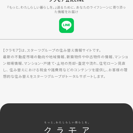
『もっと、わたしらしい暮らしを。』送るために、あなたのライフシーンに寄り添っ
た情報をお届け
【クラモア】は、スターツグループの住み替え情報サイトです。
最新の不動産市場の動向や地域情報、新築物件や中古物件の情報、マンショ
ン相場情報、マンション・戸建て・土地の売却・査定や流れ、住宅ローン見直
し、 住み替えにおける税金や諸費用などのコンテンツを提供し、お客様の理
想的な住み替えをスターツグループがトータルサポートします。