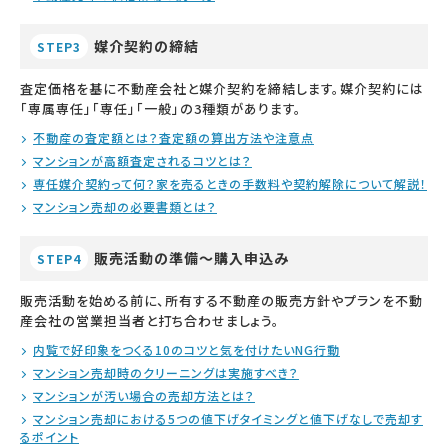
媒介契約の締結
STEP3
査定価格を基に不動産会社と媒介契約を締結します。媒介契約には
「専属専任」「専任」「一般」の3種類があります。
不動産の査定額とは？査定額の算出方法や注意点
マンションが高額査定されるコツとは？
専任媒介契約って何？家を売るときの手数料や契約解除について解説！
マンション売却の必要書類とは？
販売活動の準備～購入申込み
STEP4
販売活動を始める前に、所有する不動産の販売方針やプランを不動
産会社の営業担当者と打ち合わせましょう。
内覧で好印象をつくる10のコツと気を付けたいNG行動
マンション売却時のクリーニングは実施すべき？
マンションが汚い場合の売却方法とは？
マンション売却における5つの値下げタイミングと値下げなしで売却す
るポイント