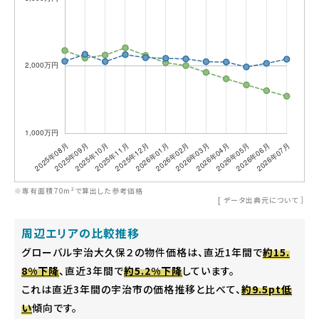
※専有面積70m²で算出した参考価格
[
データ出典元について
］
周辺エリアの比較推移
グローバル宇治大久保２の物件価格は、直近1年間で
約15.
8%下降
、直近3年間で
約5.2%下降
しています。
これは直近3年間の宇治市の価格推移と比べて、
約9.5pt低
い
傾向です。