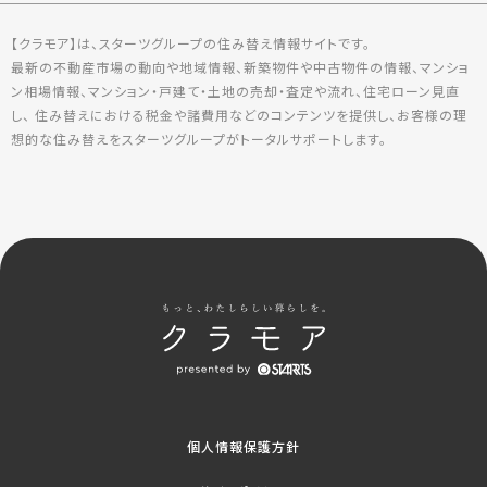
【クラモア】は、スターツグループの住み替え情報サイトです。
最新の不動産市場の動向や地域情報、新築物件や中古物件の情報、マンショ
ン相場情報、マンション・戸建て・土地の売却・査定や流れ、住宅ローン見直
し、 住み替えにおける税金や諸費用などのコンテンツを提供し、お客様の理
想的な住み替えをスターツグループがトータルサポートします。
個人情報保護方針