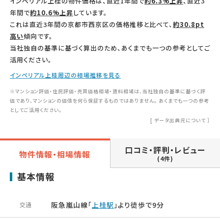
インペリアル上桂の物件価格は、直近1年間で
約6.3%上昇
、直近3
年間で
約10.6%上昇
しています。
これは直近3年間の京都市西京区の価格推移と比べて、
約30.8pt
高い
傾向です。
当社独自の基準に基づく算出のため、あくまでも一つの参考としてご
活用ください。
インペリアル上桂周辺の相場推移を見る
※マンション評価・住民評価・売買価格相場・賃料相場は、当社独自の基準に基づく評
価であり、マンションの価値を何ら保証するものではありません。 あくまでも一つの参考
としてご活用ください。
[
データ出典元について
］
口コミ・評判・レビュー
物件情報・相場情報
(4件)
基本情報
阪急嵐山線「
上桂駅
」より徒歩で9分
交通