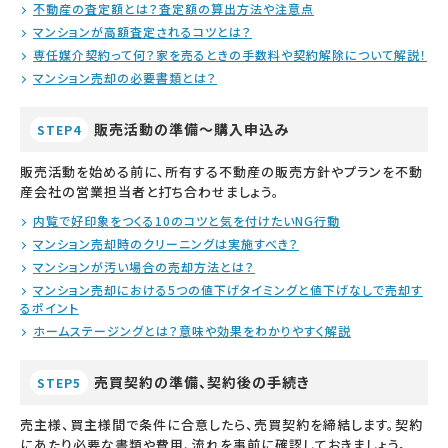
不動産の査定額とは？査定額の算出方法や注意点
マンションが高額査定されるコツとは？
専任媒介契約って何？家を売るときの手数料や契約解除について解説！
マンション売却の必要書類とは？
販売活動の準備～購入申込み
STEP4
販売活動を始める前に、所有する不動産の販売方針やプランを不動
産会社の営業担当者と打ち合わせましょう。
内覧で好印象をつくる10のコツと気を付けたいNG行動
マンション売却時のクリーニングは実施すべき？
マンションが汚い場合の売却方法とは？
マンション売却における5つの値下げタイミングと値下げなしで売却す
るポイント
ホームステージングとは？意味や効果をわかりやすく解説
売買契約の準備、契約後の手続き
STEP5
売主様、買主様間で条件に合意したら、売買契約を締結します。契約
にあたり必要な書類や費用、流れを事前に確認しておきましょう。