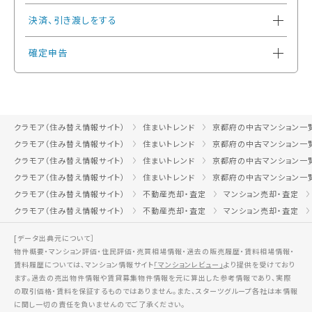
決済、引き渡しをする
確定申告
クラモア（住み替え情報サイト）
住まいトレンド
京都府の中古マンション一
クラモア（住み替え情報サイト）
住まいトレンド
京都府の中古マンション一
クラモア（住み替え情報サイト）
住まいトレンド
京都府の中古マンション一
クラモア（住み替え情報サイト）
住まいトレンド
京都府の中古マンション一
クラモア（住み替え情報サイト）
不動産売却・査定
マンション売却・査定
クラモア（住み替え情報サイト）
不動産売却・査定
マンション売却・査定
[データ出典元について］
物件概要・マンション評価・住民評価・売買相場情報・過去の販売履歴・賃料相場情報・
賃料履歴については、マンション情報サイト
「マンションレビュー」
より提供を受けており
ます。過去の売出物件情報や賃貸募集物件情報を元に算出した参考情報であり、実際
の取引価格・賃料を保証するものではありません。また、スターツグループ各社は本情報
に関し一切の責任を負いませんのでご了承ください。