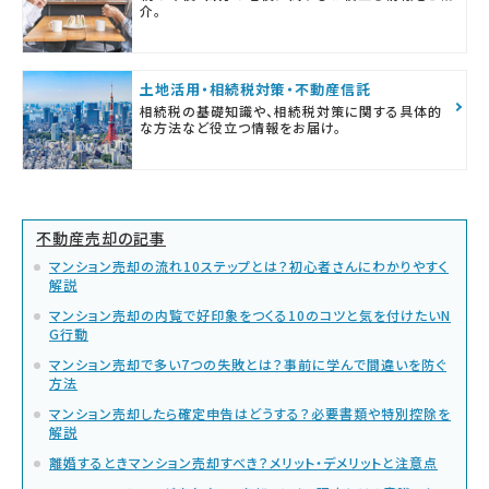
介。
土地活用・相続税対策・不動産信託
相続税の基礎知識や、相続税対策に関する具体的
な方法など役立つ情報をお届け。
不動産売却の記事
マンション売却の流れ10ステップとは？初心者さんにわかりやすく
解説
マンション売却の内覧で好印象をつくる10のコツと気を付けたいN
G行動
マンション売却で多い7つの失敗とは？事前に学んで間違いを防ぐ
方法
マンション売却したら確定申告はどうする？必要書類や特別控除を
解説
離婚するときマンション売却すべき？メリット・デメリットと注意点