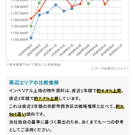
※専有面積70m²で算出した参考価格
[
データ出典元について
］
周辺エリアの比較推移
インペリアル上桂の物件賃料は、直近1年間で
約4.4%上昇
、
直近3年間で
約7.7%上昇
しています。
これは直近3年間の京都市西京区の価格推移と比べて、
約0.
9pt高い
傾向です。
当社独自の基準に基づく算出のため、あくまでも一つの参考
としてご活用ください。