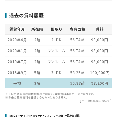
過去の賃料履歴
賃貸年月
所在階
間取り
専有面積
賃料
2020年4月
2階
2LDK
56.74
㎡
93,000
円
2020年1月
2階
ワンルーム
56.74
㎡
98,000
円
2019年7月
2階
ワンルーム
56.74
㎡
98,000
円
2015年9月
5階
3LDK
53.25
㎡
100,000
円
平均
3階
55.87㎡
97,250円
※上記の賃料履歴は成約事例ではなく、募集賃料事例の一部となります。
※将来の募集賃料を保証するものではありません。
[
データ出典元について
］
周辺エリアのマンション相場情報