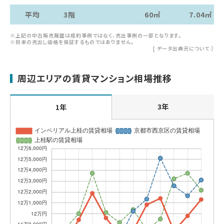
平均
3階
60㎡
7.04㎡
※上記の中古販売履歴は成約事例ではなく、売出事例の一部となります。
※将来の売出し価格を保証するものではありません。
[
データ出典元について
］
周辺エリアの賃貸マンション相場推移
3年
1年