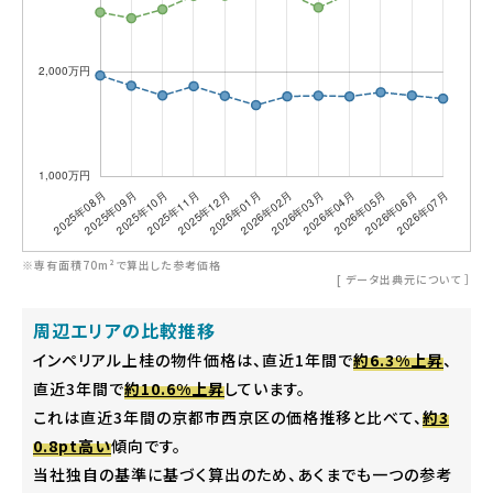
※専有面積70m²で算出した参考価格
[
データ出典元について
］
周辺エリアの比較推移
インペリアル上桂の物件価格は、直近1年間で
約6.3%上昇
、
直近3年間で
約10.6%上昇
しています。
これは直近3年間の京都市西京区の価格推移と比べて、
約3
0.8pt高い
傾向です。
当社独自の基準に基づく算出のため、あくまでも一つの参考