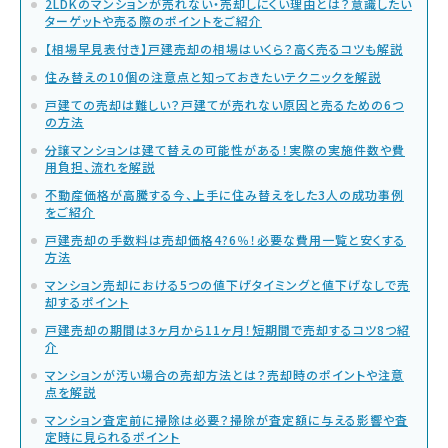
2LDKのマンションが売れない・売却しにくい理由とは？意識したい
ターゲットや売る際のポイントをご紹介
【相場早見表付き】戸建売却の相場はいくら？高く売るコツも解説
住み替えの10個の注意点と知っておきたいテクニックを解説
戸建ての売却は難しい？戸建てが売れない原因と売るための6つ
の方法
分譲マンションは建て替えの可能性がある！実際の実施件数や費
用負担、流れを解説
不動産価格が高騰する今、上手に住み替えをした3人の成功事例
をご紹介
戸建売却の手数料は売却価格4?6％！必要な費用一覧と安くする
方法
マンション売却における5つの値下げタイミングと値下げなしで売
却するポイント
戸建売却の期間は3ヶ月から11ヶ月！短期間で売却するコツ8つ紹
介
マンションが汚い場合の売却方法とは？売却時のポイントや注意
点を解説
マンション査定前に掃除は必要？掃除が査定額に与える影響や査
定時に見られるポイント