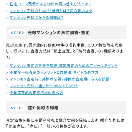
住宅ローン残債がある物件の買い替え方法とは？
マンション売却の7つの注意点とは？初心者のコツ
マンション売却にかかる期間は？
売却マンションの事前調査・査定
STEP2
売却査定は、景気動向、類似物件の成約事例、エリア特性等を考慮
して行います。査定方法は「机上査定」と「訪問査定」の2種類ありま
す。
マンション査定の方法を解説！高額査定のためのアピールポイント
不動産一括査定のデメリットと対処法！サイトの選び方
マンション査定前に掃除は必要？掃除が査定額に与える影響
マンション売却に適した7つのタイミング！
不動産売却の価格相場の調べ方
媒介契約の締結
STEP3
査定価格を基に不動産会社と媒介契約を締結します。媒介契約には
「専属専任」「専任」「一般」の3種類があります。