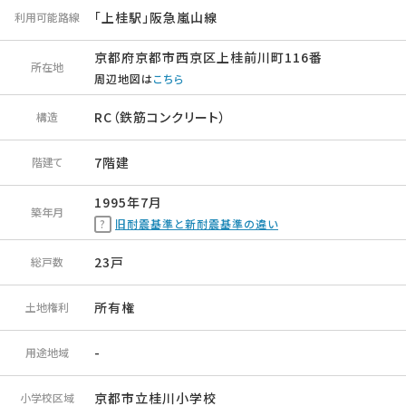
「上桂駅」阪急嵐山線
利用可能路線
京都府京都市西京区上桂前川町116番
所在地
周辺地図は
こちら
RC（鉄筋コンクリート）
構造
7階建
階建て
1995年7月
築年月
旧耐震基準と新耐震基準の違い
23戸
総戸数
所有権
土地権利
-
用途地域
京都市立桂川小学校
小学校区域