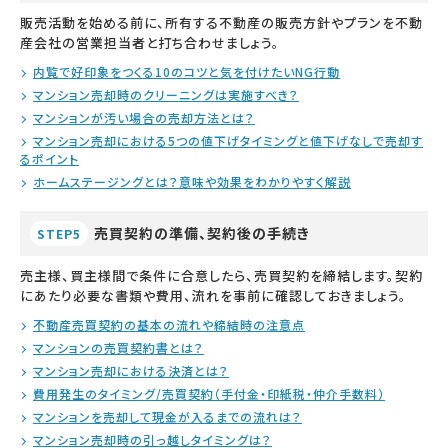
販売活動を始める前に、所有する不動産の販売方針やプランを不動
産会社の営業担当者と打ち合わせましょう。
内覧で好印象をつくる10のコツと気を付けたいNG行動
マンション売却時のクリーニングは実施すべき？
マンションが汚い場合の売却方法とは？
マンション売却における5つの値下げタイミングと値下げなしで売却す
るポイント
ホームステージングとは？意味や効果をわかりやすく解説
売買契約の準備、契約後の手続き
STEP5
売主様、買主様間で条件に合意したら、売買契約を締結します。契約
にあたり必要な書類や費用、流れを事前に確認しておきましょう。
不動産売買契約の基本の流れや締結時の注意点
マンションの売買契約書とは？
マンション売却における決済とは？
費用発生のタイミング/売買契約（手付金・印紙税・仲介手数料）
マンションを売却して現金が入るまでの流れは？
マンション売却時の引っ越しタイミングは？