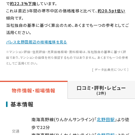
で
約22.3%下降
しています。
これは直近3年間の堺市中区の価格推移と比べて、
約20.5pt低い
傾向です。
当社独自の基準に基づく算出のため、あくまでも一つの参考としてご
活用ください。
パレス北野田周辺の相場推移を見る
※マンション評価・住民評価・売買価格相場・賃料相場は、当社独自の基準に基づく評
価であり、マンションの価値を何ら保証するものではありません。 あくまでも一つの参考
としてご活用ください。
[
データ出典元について
］
口コミ・評判・レビュー
物件情報・相場情報
(2件)
基本情報
南海高野線(りんかんサンライン)「
北野田駅
」より徒
歩で22分
交通