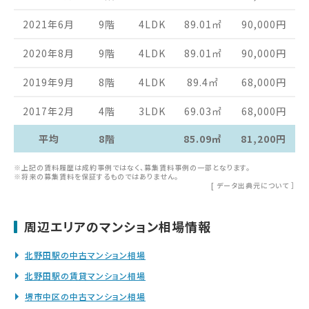
2021年6月
9階
4LDK
89.01
㎡
90,000
円
2020年8月
9階
4LDK
89.01
㎡
90,000
円
2019年9月
8階
4LDK
89.4
㎡
68,000
円
2017年2月
4階
3LDK
69.03
㎡
68,000
円
平均
8階
85.09㎡
81,200円
※上記の賃料履歴は成約事例ではなく、募集賃料事例の一部となります。
※将来の募集賃料を保証するものではありません。
[
データ出典元について
］
周辺エリアのマンション相場情報
北野田駅の中古マンション相場
北野田駅の賃貸マンション相場
堺市中区の中古マンション相場