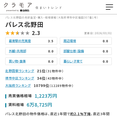
住まいトレンド
パレス北野田の売却査定・購入・相場情報（大阪府堺市中区福田307番1号）
パレス北野田
2.3
更新日：2026/03/02
最寄駅の充実度
周辺環境
3.5
0.0
外観・共用部
部屋仕様・設備
0.0
0.0
買い物・食事
暮らし・子育て
0.0
0.0
北野田駅ランキング
（31物件中）
21
位
堺市中区ランキング
（43物件中）
34
位
大阪府ランキング
（12289物件中）
10799
位
1,223万円
売買価格相場
6万8,725円
賃料相場
パレス北野田の物件価格は、直近1年間で
約2.1%下降
、直近3年間