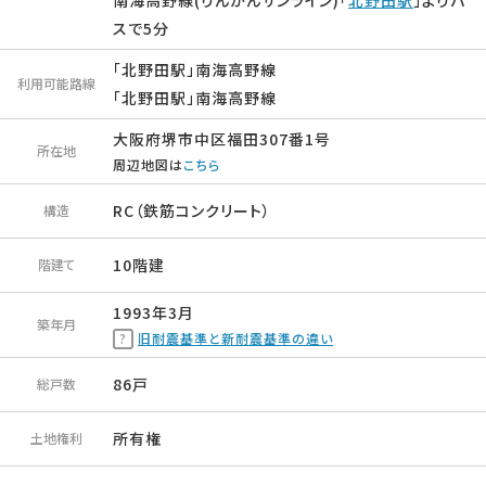
南海高野線(りんかんサンライン)「
北野田駅
」よりバ
スで5分
「北野田駅」南海高野線
利用可能路線
「北野田駅」南海高野線
大阪府堺市中区福田307番1号
所在地
周辺地図は
こちら
RC（鉄筋コンクリート）
構造
10階建
階建て
1993年3月
築年月
旧耐震基準と新耐震基準の違い
86戸
総戸数
所有権
土地権利