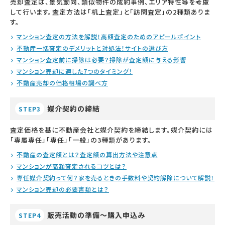
売却査定は、景気動向、類似物件の成約事例、エリア特性等を考慮
して行います。査定方法は「机上査定」と「訪問査定」の2種類ありま
す。
マンション査定の方法を解説！高額査定のためのアピールポイント
不動産一括査定のデメリットと対処法！サイトの選び方
マンション査定前に掃除は必要？掃除が査定額に与える影響
マンション売却に適した7つのタイミング！
不動産売却の価格相場の調べ方
媒介契約の締結
STEP3
査定価格を基に不動産会社と媒介契約を締結します。媒介契約には
「専属専任」「専任」「一般」の3種類があります。
不動産の査定額とは？査定額の算出方法や注意点
マンションが高額査定されるコツとは？
専任媒介契約って何？家を売るときの手数料や契約解除について解説！
マンション売却の必要書類とは？
販売活動の準備～購入申込み
STEP4