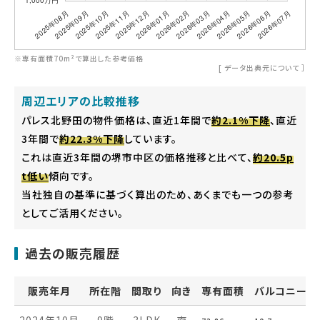
※専有面積70m²で算出した参考価格
[
データ出典元について
］
周辺エリアの比較推移
パレス北野田の物件価格は、直近1年間で
約2.1%下降
、直近
3年間で
約22.3%下降
しています。
これは直近3年間の堺市中区の価格推移と比べて、
約20.5p
t低い
傾向です。
当社独自の基準に基づく算出のため、あくまでも一つの参考
としてご活用ください。
過去の販売履歴
販売年月
所在階
間取り
向き
専有面積
バルコニー面