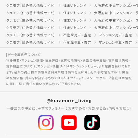
クラモア（住み替え情報サイト）
住まいトレンド
大阪府の中古マンション一
クラモア（住み替え情報サイト）
住まいトレンド
大阪府の中古マンション一
クラモア（住み替え情報サイト）
住まいトレンド
大阪府の中古マンション一
クラモア（住み替え情報サイト）
住まいトレンド
大阪府の中古マンション一
クラモア（住み替え情報サイト）
不動産売却・査定
マンション売却・査定
クラモア（住み替え情報サイト）
不動産売却・査定
マンション売却・査定
[データ出典元について］
物件概要・マンション評価・住民評価・売買相場情報・過去の販売履歴・賃料相場情報・
賃料履歴については、マンション情報サイト
「マンションレビュー」
より提供を受けており
ます。過去の売出物件情報や賃貸募集物件情報を元に算出した参考情報であり、実際
の取引価格・賃料を保証するものではありません。また、スターツグループ各社は本情報
に関し一切の責任を負いませんのでご了承ください。
@kuramore_living
一都三県を中心に、子育てファミリーにおすすめの「お部屋と街」情報をお届け!