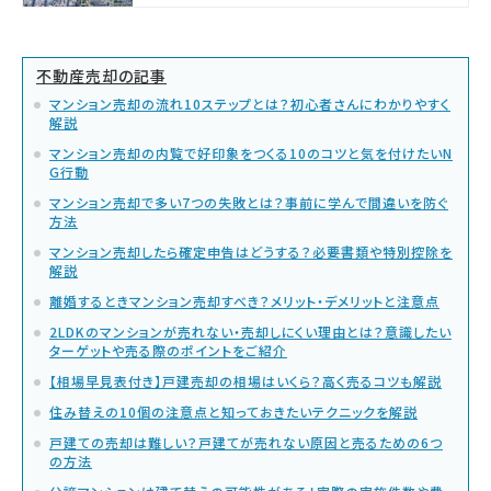
不動産売却の記事
マンション売却の流れ10ステップとは？初心者さんにわかりやすく
解説
マンション売却の内覧で好印象をつくる10のコツと気を付けたいN
G行動
マンション売却で多い7つの失敗とは？事前に学んで間違いを防ぐ
方法
マンション売却したら確定申告はどうする？必要書類や特別控除を
解説
離婚するときマンション売却すべき？メリット・デメリットと注意点
2LDKのマンションが売れない・売却しにくい理由とは？意識したい
ターゲットや売る際のポイントをご紹介
【相場早見表付き】戸建売却の相場はいくら？高く売るコツも解説
住み替えの10個の注意点と知っておきたいテクニックを解説
戸建ての売却は難しい？戸建てが売れない原因と売るための6つ
の方法