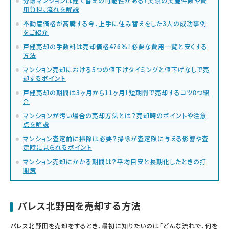
分譲マンションは建て替えの可能性がある！実際の実施件数や費
用負担、流れを解説
不動産価格が高騰する今、上手に住み替えをした3人の成功事例
をご紹介
戸建売却の手数料は売却価格4?6％！必要な費用一覧と安くする
方法
マンション売却における5つの値下げタイミングと値下げなしで売
却するポイント
戸建売却の期間は3ヶ月から11ヶ月！短期間で売却するコツ8つ紹
介
マンションが汚い場合の売却方法とは？売却時のポイントや注意
点を解説
マンション査定前に掃除は必要？掃除が査定額に与える影響や査
定時に見られるポイント
マンション売却にかかる期間は？平均目安と長期化したときの打
開策
パレス北野田を売却する方法
パレス北野田を売却をするとき、最初に知りたいのは「どんな流れで、何を