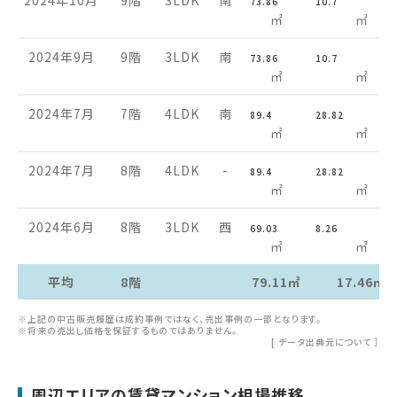
2024年10月
9階
3LDK
南
73.86
10.7
㎡
㎡
2024年9月
9階
3LDK
南
73.86
10.7
㎡
㎡
2024年7月
7階
4LDK
南
89.4
28.82
㎡
㎡
2024年7月
8階
4LDK
-
89.4
28.82
㎡
㎡
2024年6月
8階
3LDK
西
69.03
8.26
㎡
㎡
平均
8階
79.11㎡
17.46㎡
※上記の中古販売履歴は成約事例ではなく、売出事例の一部となります。
※将来の売出し価格を保証するものではありません。
[
データ出典元について
］
周辺エリアの賃貸マンション相場推移