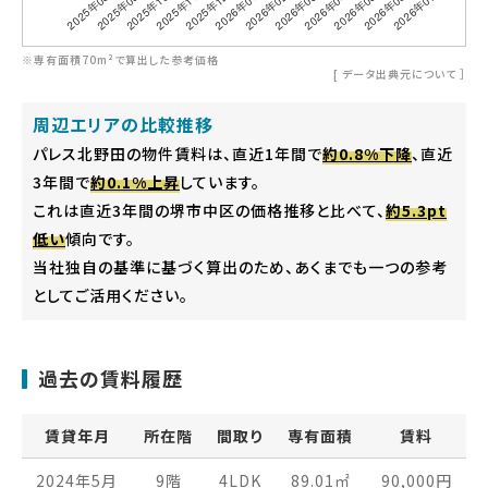
※専有面積70m²で算出した参考価格
[
データ出典元について
］
周辺エリアの比較推移
パレス北野田の物件賃料は、直近1年間で
約0.8%下降
、直近
3年間で
約0.1%上昇
しています。
これは直近3年間の堺市中区の価格推移と比べて、
約5.3pt
低い
傾向です。
当社独自の基準に基づく算出のため、あくまでも一つの参考
としてご活用ください。
過去の賃料履歴
賃貸年月
所在階
間取り
専有面積
賃料
2024年5月
9階
4LDK
89.01
㎡
90,000
円