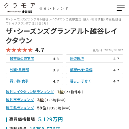
住まいトレンド
ザ・シーズンズグランアルト越谷レイクタウンの売却査定・購入・相場情報（埼玉県越谷
市レイクタウン8丁目13番2号）
ザ・シーズンズグランアルト越谷レイ
クタウン
4.7
更新日：2026/08/02
最寄駅の充実度
周辺環境
4.3
4.7
外観・共用部
部屋仕様・設備
3.3
4.7
買い物・食事
暮らし・子育て
4.7
4.7
越谷レイクタウン駅ランキング
（23物件中）
1
位
越谷市ランキング
（355物件中）
3
位
埼玉県ランキング
（8355物件中）
59
位
5,129万円
売買価格相場
16万8,576円
賃料相場