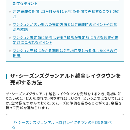
却するポイント
戸建売却の期間は3ヶ月から11ヶ月！短期間で売却するコツ8つ紹
介
マンションが汚い場合の売却方法とは？売却時のポイントや注意
点を解説
マンション査定前に掃除は必要？掃除が査定額に与える影響や査
定時に見られるポイント
マンション売却にかかる期間は？平均目安と長期化したときの打
開策
ザ・シーズンズグランアルト越谷レイクタウンを
売却する方法
ザ・シーズンズグランアルト越谷レイクタウンを売却をするとき、最初に知
りたいのは「どんな流れで、何をすればよいの？」という点ではないでしょう
か。全体像をつかんでおくと、スムーズに準備を進めることができ、余裕を
持って売却を進められます。
ザ・シーズンズグランアルト越谷レイクタウンの相場を調べ
る