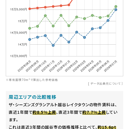
※専有面積70m²で算出した参考価格
[
データ出典元について
］
周辺エリアの比較推移
ザ・シーズンズグランアルト越谷レイクタウンの物件賃料は、
直近1年間で
約8.5%上昇
、直近3年間で
約7.7%上昇
してい
ます。
これは直近3年間の越谷市の価格推移と比べて、
約15.6pt