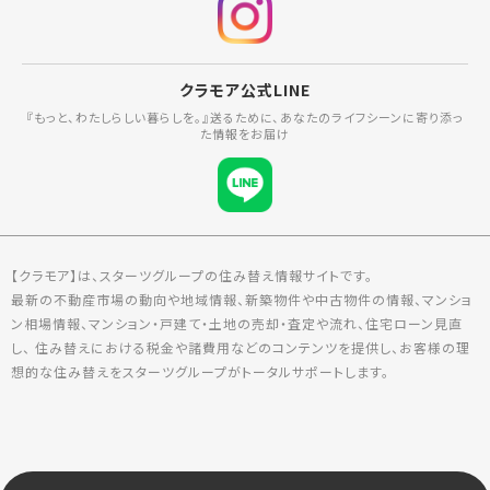
クラモア公式LINE
『もっと、わたしらしい暮らしを。』送るために、あなたのライフシーンに寄り添っ
た情報をお届け
【クラモア】は、スターツグループの住み替え情報サイトです。
最新の不動産市場の動向や地域情報、新築物件や中古物件の情報、マンショ
ン相場情報、マンション・戸建て・土地の売却・査定や流れ、住宅ローン見直
し、 住み替えにおける税金や諸費用などのコンテンツを提供し、お客様の理
想的な住み替えをスターツグループがトータルサポートします。