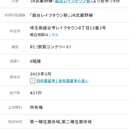
JR武蔵野線「
越谷レイクタウン駅
」より徒歩で4分
交通
「越谷レイクタウン駅」JR武蔵野線
利用可能路線
埼玉県越谷市レイクタウン8丁目13番2号
所在地
周辺地図は
こちら
RC（鉄筋コンクリート）
構造
8階建
階建て
2015年3月
築年月
旧耐震基準と新耐震基準の違い
437戸
総戸数
所有権
土地権利
第一種住居地域,第二種住居地域
用途地域