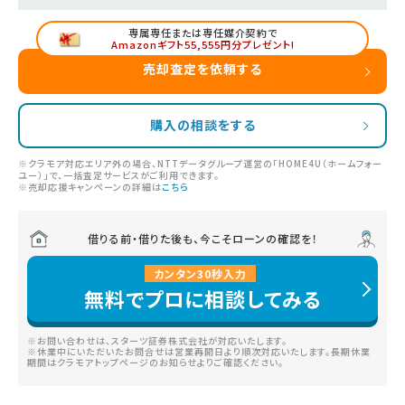
専属専任または専任媒介契約で
Amazonギフト55,555円分プレゼント!
売却査定を依頼する
購入の相談をする
※クラモア対応エリア外の場合、NTTデータグループ運営の「HOME4U（ホームフォー
ユー）」で、一括査定サービスがご利用できます。
※売却応援キャンペーンの詳細は
こちら
借りる前・借りた後も、今こそローンの確認を！
カンタン
30
秒
入力
無料でプロに相談してみる
※お問い合わせは、スターツ証券株式会社が対応いたします。
※休業中にいただいたお問合せは営業再開日より順次対応いたします。長期休業
期間はクラモアトップページのお知らせよりご確認ください。