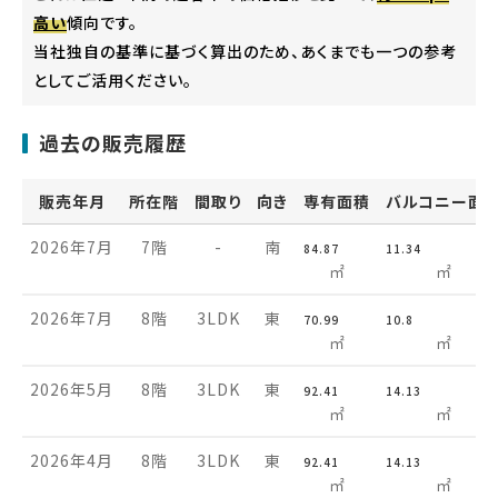
高い
傾向です。
当社独自の基準に基づく算出のため、あくまでも一つの参考
としてご活用ください。
過去の販売履歴
販売年月
所在階
間取り
向き
専有面積
バルコニー面
2026年7月
7階
-
南
84.87
11.34
㎡
㎡
2026年7月
8階
3LDK
東
70.99
10.8
㎡
㎡
2026年5月
8階
3LDK
東
92.41
14.13
㎡
㎡
2026年4月
8階
3LDK
東
92.41
14.13
㎡
㎡