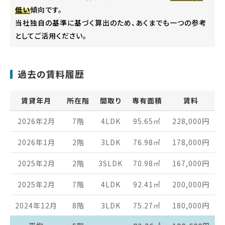
低い
傾向です。
当社独自の基準に基づく算出のため、あくまでも一つの参考
としてご活用ください。
過去の賃料履歴
賃貸年月
所在階
間取り
専有面積
賃料
2026年2月
7階
4LDK
95.65
㎡
228,000
円
2026年1月
2階
3LDK
76.98
㎡
178,000
円
2025年2月
2階
3SLDK
70.98
㎡
167,000
円
2025年2月
7階
4LDK
92.41
㎡
200,000
円
2024年12月
8階
3LDK
75.27
㎡
180,000
円