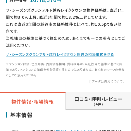
ザ・シーズンズグランアルト越谷レイクタウンの物件価格は、直近1年
間で
約3.0%上昇
、直近3年間で
約18.2%上昇
しています。
これは直近3年間の越谷市の価格推移と比べて、
約10.5pt高い
傾
向です。
当社独自の基準に基づく算出のため、あくまでも一つの参考としてご
活用ください。
ザ・シーズンズグランアルト越谷レイクタウン周辺の相場推移を見る
※マンション評価・住民評価・売買価格相場・賃料相場は、当社独自の基準に基づく評
価であり、マンションの価値を何ら保証するものではありません。 あくまでも一つの参考
としてご活用ください。
[
データ出典元について
］
口コミ・評判・レビュー
物件情報・相場情報
(4件)
基本情報