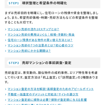
現状整理と希望条件の明確化
STEP1
まずは売却目的を明確にし、住宅ローンの残債や資金を整理しまし
ょう。また、希望売却価格・時期・売却方法もなどの希望条件を整理
することも大切です。
マンション売却の流れ10ステップとは？
マンション売却の費用はいくら｜相場・手数料・税金
住宅ローン残債がある物件の買い替え方法とは？
マンション売却の7つの注意点とは？初心者のコツ
マンション売却にかかる期間は？
売却マンションの事前調査・査定
STEP2
売却査定は、景気動向、類似物件の成約事例、エリア特性等を考慮
して行います。査定方法は「机上査定」と「訪問査定」の2種類ありま
す。
マンション査定の方法を解説！高額査定のためのアピールポイント
不動産一括査定のデメリットと対処法！サイトの選び方
マンション査定前に掃除は必要？掃除が査定額に与える影響
マンション売却に適した7つのタイミング！