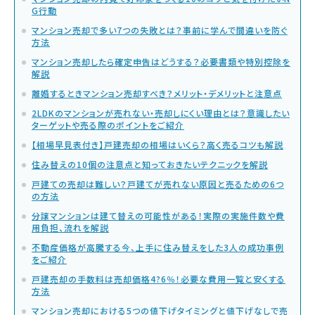
G行動
マンション売却で多い7つの失敗とは？事前に学んで間違いを防ぐ
方法
マンション売却したら確定申告はどうする？必要書類や特別控除を
解説
離婚するときマンション売却すべき？メリット・デメリットと注意点
2LDKのマンションが売れない・売却しにくい理由とは？意識したい
ターゲットや売る際のポイントをご紹介
【相場早見表付き】戸建売却の相場はいくら？高く売るコツも解説
住み替えの10個の注意点と知っておきたいテクニックを解説
戸建ての売却は難しい？戸建てが売れない原因と売るための6つ
の方法
分譲マンションは建て替えの可能性がある！実際の実施件数や費
用負担、流れを解説
不動産価格が高騰する今、上手に住み替えをした3人の成功事例
をご紹介
戸建売却の手数料は売却価格4?6％！必要な費用一覧と安くする
方法
マンション売却における5つの値下げタイミングと値下げなしで売