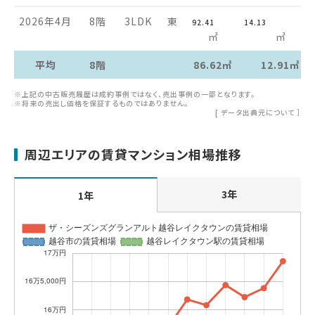
2026年4月
8階
3LDK
東
92.41
14.13
㎡
㎡
平均
8階
86.62㎡
12.91㎡
※上記の中古販売履歴は成約事例ではなく、売出事例の一部となります。
※将来の売出し価格を保証するものではありません。
[
データ出典元について
］
周辺エリアの賃貸マンション相場推移
3年
1年