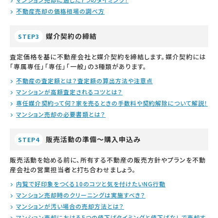
不動産売却の価格相場の調べ方
媒介契約の締結
STEP3
査定価格を基に不動産会社と媒介契約を締結します。媒介契約には
「専属専任」「専任」「一般」の3種類があります。
不動産の査定額とは？査定額の算出方法や注意点
マンションが高額査定されるコツとは？
専任媒介契約って何？家を売るときの手数料や契約解除について解説！
マンション売却の必要書類とは？
販売活動の準備～購入申込み
STEP4
販売活動を始める前に、所有する不動産の販売方針やプランを不動
産会社の営業担当者と打ち合わせましょう。
内覧で好印象をつくる10のコツと気を付けたいNG行動
マンション売却時のクリーニングは実施すべき？
マンションが汚い場合の売却方法とは？
マンション売却における5つの値下げタイミングと値下げなしで売却す