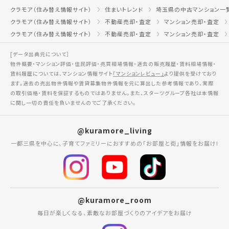
クラモア（住み替え情報サイト）
住まいトレンド
埼玉県の中古マンション一
クラモア（住み替え情報サイト）
不動産売却・査定
マンション売却・査定
クラモア（住み替え情報サイト）
不動産売却・査定
マンション売却・査定
[データ出典元について］
物件概要・マンション評価・住民評価・売買相場情報・過去の販売履歴・賃料相場情報・
賃料履歴については、マンション情報サイト
「マンションレビュー」
より提供を受けており
ます。過去の売出物件情報や賃貸募集物件情報を元に算出した参考情報であり、実際
の取引価格・賃料を保証するものではありません。また、スターツグループ各社は本情報
に関し一切の責任を負いませんのでご了承ください。
@kuramore_living
一都三県を中心に、子育てファミリーにおすすめの「お部屋と街」情報をお届け!
@kuramore_room
毎日が楽しくなる、素敵なお部屋づくりのアイデアをお届け