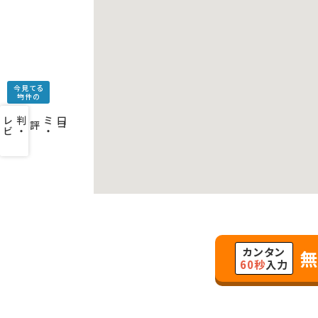
今見てる
物件の
口
コ
ミ
・
判
・
レ
ビ
ュ
ー
を
み
評
カンタン
無
60秒
入力