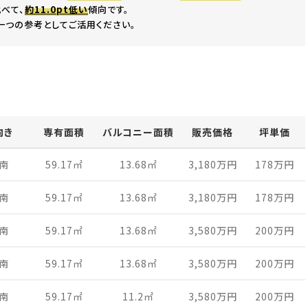
べて、
約11.0pt低い
傾向です。
一つの参考としてご活用ください。
向き
専有面積
バルコニー面積
販売価格
坪単価
南
59.17
㎡
13.68
㎡
3,180万
円
178万
円
南
59.17
㎡
13.68
㎡
3,180万
円
178万
円
南
59.17
㎡
13.68
㎡
3,580万
円
200万
円
南
59.17
㎡
13.68
㎡
3,580万
円
200万
円
南
59.17
㎡
11.2
㎡
3,580万
円
200万
円