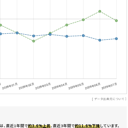
[
データ出典元について
］
は、直近1年間で
約3.6%上昇
、直近3年間で
約11.6%下降
しています。