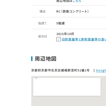
周辺地図は
こちら
構造
RC（鉄筋コンクリート）
階建て
5階建
2015年10月
築年月
旧耐震基準と新耐震基準の違
周辺地図
京都府京都市右京区嵯峨新宮町52番1号
[
Goog