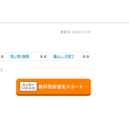
更新日：2024/12/25
買い物・食事
暮らし・子育て
.0
0.0
0.0
中）
カンタン
無料売却査定スタート
60秒
入力