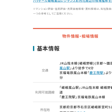
パラドール嵯峨嵐山レジデンス彩月花周辺の相場推移を
※マンション評価・住民評価・売買価格相場・賃料相場は、当社独自
一つの参考としてご活用ください。
物件情報・相場情報
基本情報
JR山陰本線(嵯峨野線)(京都～園部
嵐山駅
」より徒歩で6分
交通
京福電鉄嵐山本線「
鹿王院駅
」よ
分
「嵯峨嵐山駅」JR山陰本線 嵯峨野
利用可能路線
道
「鹿王院駅」京福電鉄嵐山本線
京都府京都市右京区嵯峨新宮町52
所在地