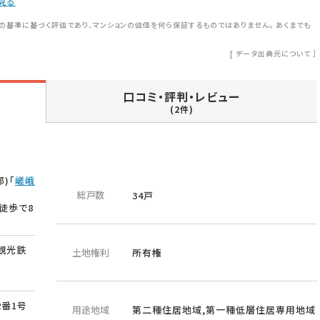
見る
の基準に基づく評価であり、マンションの価値を何ら保証するものではありません。 あくまでも
[
データ出典元について
］
口コミ・評判・レビュー
(2件)
)「
嵯峨
総戸数
34戸
り徒歩で8
観光鉄
土地権利
所有権
番1号
用途地域
第二種住居地域,第一種低層住居専用地域