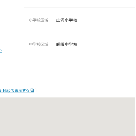
小学校区域
広沢小学校
中学校区域
嵯峨中学校
い
le Mapで表示する
］