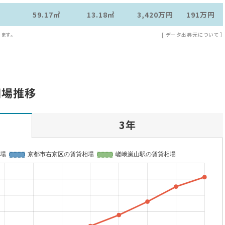
59.17㎡
13.18㎡
3,420万
円
191万
円
ます。
[
データ出典元について
］
相場推移
3年