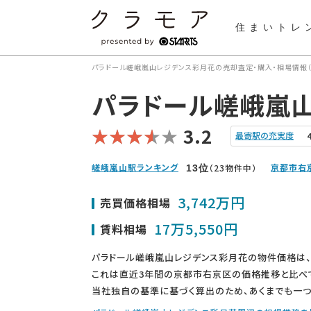
住まいトレ
パラドール嵯峨嵐山レジデンス彩月花の売却査定・購入・相場情報
パラドール嵯峨嵐
3.2
最寄駅の充実度
嵯峨嵐山駅ランキング
京都市右
（23物件中）
13
位
3,742万円
売買価格相場
17万5,550円
賃料相場
パラドール嵯峨嵐山レジデンス彩月花の物件価格は、
これは直近3年間の京都市右京区の価格推移と比べ
当社独自の基準に基づく算出のため、あくまでも一つ