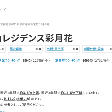
ンド
（京都府京都市右京区嵯峨新宮町52番1号）
山レジデンス彩月花
周辺環境
外観・共用部
部屋仕様・設備
4.0
0.0
0.0
0
京区ランキング
京都府ランキング
（227物件中）
（2731物件
65
位
950
位
直近1年間で
約3.6%上昇
、直近3年間で
約11.6%下降
しています。
て、
約11.0pt低い
傾向です。
の参考としてご活用ください。