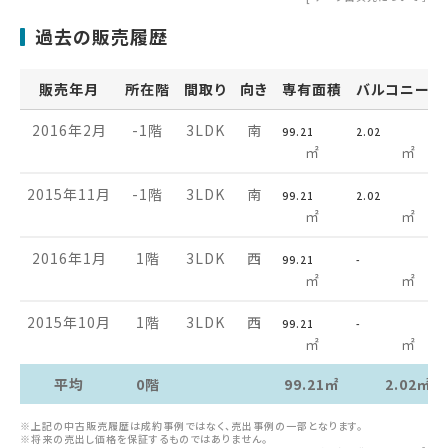
過去の販売履歴
販売年月
所在階
間取り
向き
専有面積
バルコニー面
2016年2月
-1階
3LDK
南
99.21
2.02
㎡
㎡
2015年11月
-1階
3LDK
南
99.21
2.02
㎡
㎡
2016年1月
1階
3LDK
西
99.21
-
㎡
㎡
2015年10月
1階
3LDK
西
99.21
-
㎡
㎡
平均
0階
99.21㎡
2.02㎡
※上記の中古販売履歴は成約事例ではなく、売出事例の一部となります。
※将来の売出し価格を保証するものではありません。