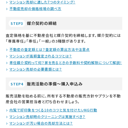
マンション売却に適した7つのタイミング！
不動産売却の価格相場の調べ方
媒介契約の締結
STEP3
査定価格を基に不動産会社と媒介契約を締結します。媒介契約には
「専属専任」「専任」「一般」の3種類があります。
不動産の査定額とは？査定額の算出方法や注意点
マンションが高額査定されるコツとは？
専任媒介契約って何？家を売るときの手数料や契約解除について解説！
マンション売却の必要書類とは？
販売活動の準備～購入申込み
STEP4
販売活動を始める前に、所有する不動産の販売方針やプランを不動
産会社の営業担当者と打ち合わせましょう。
内覧で好印象をつくる10のコツと気を付けたいNG行動
マンション売却時のクリーニングは実施すべき？
マンションが汚い場合の売却方法とは？