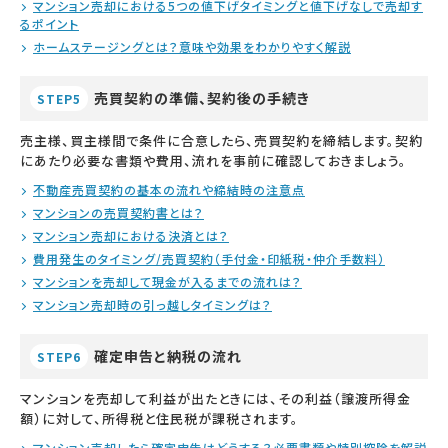
マンション売却における5つの値下げタイミングと値下げなしで売却す
るポイント
ホームステージングとは？意味や効果をわかりやすく解説
売買契約の準備、契約後の手続き
STEP5
売主様、買主様間で条件に合意したら、売買契約を締結します。契約
にあたり必要な書類や費用、流れを事前に確認しておきましょう。
不動産売買契約の基本の流れや締結時の注意点
マンションの売買契約書とは？
マンション売却における決済とは？
費用発生のタイミング/売買契約（手付金・印紙税・仲介手数料）
マンションを売却して現金が入るまでの流れは？
マンション売却時の引っ越しタイミングは？
確定申告と納税の流れ
STEP6
マンションを売却して利益が出たときには、その利益（譲渡所得金
額）に対して、所得税と住民税が課税されます。
マンション売却したら確定申告はどうする？必要書類や特別控除を解説