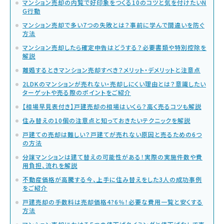
マンション売却の内覧で好印象をつくる10のコツと気を付けたいN
G行動
マンション売却で多い7つの失敗とは？事前に学んで間違いを防ぐ
方法
マンション売却したら確定申告はどうする？必要書類や特別控除を
解説
離婚するときマンション売却すべき？メリット・デメリットと注意点
2LDKのマンションが売れない・売却しにくい理由とは？意識したい
ターゲットや売る際のポイントをご紹介
【相場早見表付き】戸建売却の相場はいくら？高く売るコツも解説
住み替えの10個の注意点と知っておきたいテクニックを解説
戸建ての売却は難しい？戸建てが売れない原因と売るための6つ
の方法
分譲マンションは建て替えの可能性がある！実際の実施件数や費
用負担、流れを解説
不動産価格が高騰する今、上手に住み替えをした3人の成功事例
をご紹介
戸建売却の手数料は売却価格4?6％！必要な費用一覧と安くする
方法