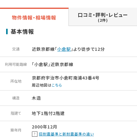
口コミ・評判・レビュー
物件情報・相場情報
(2件)
基本情報
近鉄京都線「
小倉駅
」より徒歩で12分
交通
「小倉駅」近鉄京都線
利用可能路線
京都府宇治市小倉町南浦43番4号
所在地
周辺地図は
こちら
木造
構造
地下1階付2階建
階建て
2000年12月
築年月
旧耐震基準と新耐震基準の違い