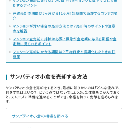
マンション売却における5つの値下げタイミングと値下げなしで売
却するポイント
戸建売却の期間は3ヶ月から11ヶ月！短期間で売却するコツ8つ紹
介
マンションが汚い場合の売却方法とは？売却時のポイントや注意
点を解説
マンション査定前に掃除は必要？掃除が査定額に与える影響や査
定時に見られるポイント
マンション売却にかかる期間は？平均目安と長期化したときの打
開策
サンパティオ小倉を売却する方法
サンパティオ小倉を売却をするとき、最初に知りたいのは「どんな流れで、
何をすればよいの？」という点ではないでしょうか。全体像をつかんでおく
と、スムーズに準備を進めることができ、余裕を持って売却を進められま
す。
サンパティオ小倉の相場を調べる