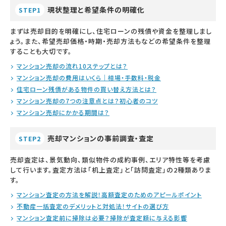
現状整理と希望条件の明確化
STEP1
まずは売却目的を明確にし、住宅ローンの残債や資金を整理しまし
ょう。また、希望売却価格・時期・売却方法もなどの希望条件を整理
することも大切です。
マンション売却の流れ10ステップとは？
マンション売却の費用はいくら｜相場・手数料・税金
住宅ローン残債がある物件の買い替え方法とは？
マンション売却の7つの注意点とは？初心者のコツ
マンション売却にかかる期間は？
売却マンションの事前調査・査定
STEP2
売却査定は、景気動向、類似物件の成約事例、エリア特性等を考慮
して行います。査定方法は「机上査定」と「訪問査定」の2種類ありま
す。
マンション査定の方法を解説！高額査定のためのアピールポイント
不動産一括査定のデメリットと対処法！サイトの選び方
マンション査定前に掃除は必要？掃除が査定額に与える影響