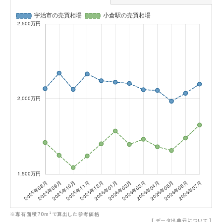
※専有面積70m²で算出した参考価格
[
データ出典元について
］