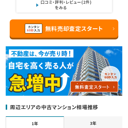
口コミ・評判・レビュー
(2件)
をみる
無料売却査定スタート
カンタン
60秒
入力
周辺エリアの中古マンション相場推移
3年
1年