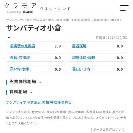
住まいトレンド
サンパティオ小倉の売却査定・購入・相場情報（京都府宇治市小倉町南浦43番4号）
サンパティオ小倉
-
更新日：2024/10/02
最寄駅の充実度
周辺環境
3.0
0.0
外観・共用部
部屋仕様・設備
0.0
0.0
買い物・食事
暮らし・子育て
0.0
0.0
-
売買価格相場
-
賃料相場
サンパティオ小倉周辺の相場推移を見る
※マンション評価・住民評価・売買価格相場・賃料相場は、当社独自の基準に基づく評
価であり、マンションの価値を何ら保証するものではありません。 あくまでも一つの参考
としてご活用ください。
[
データ出典元について
］