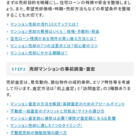
まずは売却目的を明確にし、住宅ローンの残債や資金を整理しまし
ょう。また、希望売却価格・時期・売却方法もなどの希望条件を整理
することも大切です。
マンション売却の流れ10ステップとは？
マンション売却の費用はいくら｜相場・手数料・税金
住宅ローン残債がある物件の買い替え方法とは？
マンション売却の7つの注意点とは？初心者のコツ
マンション売却にかかる期間は？
売却マンションの事前調査・査定
STEP2
売却査定は、景気動向、類似物件の成約事例、エリア特性等を考慮
して行います。査定方法は「机上査定」と「訪問査定」の2種類ありま
す。
マンション査定の方法を解説！高額査定のためのアピールポイント
不動産一括査定のデメリットと対処法！サイトの選び方
マンション査定前に掃除は必要？掃除が査定額に与える影響
マンション売却に適した7つのタイミング！
不動産売却の価格相場の調べ方