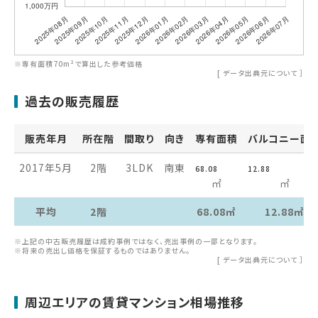
※専有面積70m²で算出した参考価格
[
データ出典元について
］
過去の販売履歴
販売年月
所在階
間取り
向き
専有面積
バルコニー面
2017年5月
2階
3LDK
南東
68.08
12.88
㎡
㎡
平均
2階
68.08㎡
12.88㎡
※上記の中古販売履歴は成約事例ではなく、売出事例の一部となります。
※将来の売出し価格を保証するものではありません。
[
データ出典元について
］
周辺エリアの賃貸マンション相場推移