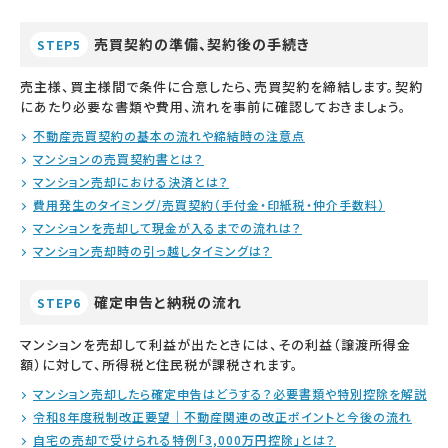
売買契約の準備、契約後の手続き
STEP5
売主様、買主様間で条件に合意したら、売買契約を締結します。契約
にあたり必要な書類や費用、流れを事前に確認しておきましょう。
不動産売買契約の基本の流れや締結時の注意点
マンションの売買契約書とは？
マンション売却における決済とは？
費用発生のタイミング/売買契約（手付金・印紙税・仲介手数料）
マンションを売却して現金が入るまでの流れは？
マンション売却時の引っ越しタイミングは？
確定申告と納税の流れ
STEP6
マンションを売却して利益が出たときには、その利益（譲渡所得金
額）に対して、所得税と住民税が課税されます。
マンション売却したら確定申告はどうする？必要書類や特別控除を解説
令和8年度税制改正要望｜不動産関連の改正ポイントと今後の流れ
自宅の売却で受けられる特例「3,000万円控除」とは？