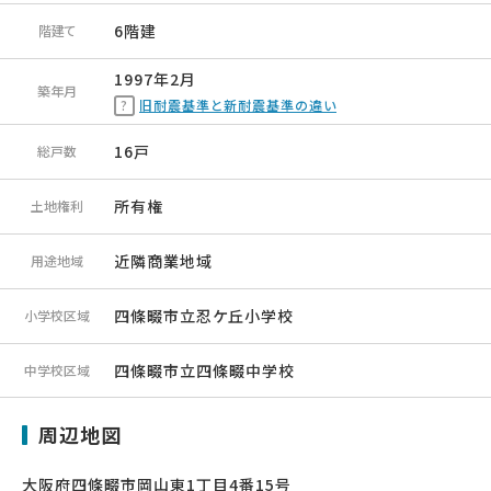
6階建
階建て
1997年2月
築年月
旧耐震基準と新耐震基準の違い
16戸
総戸数
所有権
土地権利
近隣商業地域
用途地域
四條畷市立忍ケ丘小学校
小学校区域
四條畷市立四條畷中学校
中学校区域
周辺地図
大阪府四條畷市岡山東1丁目4番15号