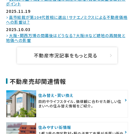
ポイント
2025.11.19
高市総裁が第104代首相に選出！サナエノミクスによる不動産価格
への影響は？
2025.10.03
大阪・関西万博の閉幕後はどうなる？大阪IRなど跡地の再開発と
地価への影響
不動産市況記事をもっと見る
不動産売却関連情報
住み替え・買い換え
目的やライフスタイル、価値観に合わせた新しい住
まいへの住み替え情報をご紹介。
住みやすい街情報
１都３県の市区町村・駅の子育て支援が手厚い街や