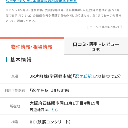
ハーティ忍ケ丘２番館周辺の相場推移を見る
※マンション評価・住民評価・売買価格相場・賃料相場は、当社独自の基準に基づく評
価であり、マンションの価値を何ら保証するものではありません。 あくまでも一つの参考
としてご活用ください。
[
データ出典元について
］
口コミ・評判・レビュー
物件情報・相場情報
(2件)
基本情報
JR片町線(学研都市線)「
忍ケ丘駅
」より徒歩で2分
交通
「忍ケ丘駅」JR片町線
利用可能路線
大阪府四條畷市岡山東1丁目4番15号
所在地
周辺地図は
こちら
RC（鉄筋コンクリート）
構造