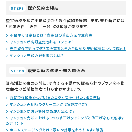
媒介契約の締結
STEP3
査定価格を基に不動産会社と媒介契約を締結します。媒介契約には
「専属専任」「専任」「一般」の3種類があります。
不動産の査定額とは？査定額の算出方法や注意点
マンションが高額査定されるコツとは？
専任媒介契約って何？家を売るときの手数料や契約解除について解説！
マンション売却の必要書類とは？
販売活動の準備～購入申込み
STEP4
販売活動を始める前に、所有する不動産の販売方針やプランを不動
産会社の営業担当者と打ち合わせましょう。
内覧で好印象をつくる10のコツと気を付けたいNG行動
マンション売却時のクリーニングは実施すべき？
マンションが汚い場合の売却方法とは？
マンション売却における5つの値下げタイミングと値下げなしで売却す
るポイント
ホームステージングとは？意味や効果をわかりやすく解説