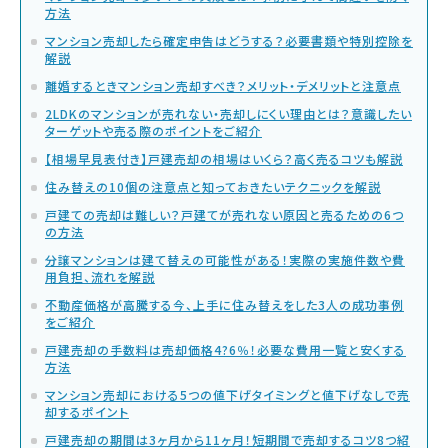
方法
マンション売却したら確定申告はどうする？必要書類や特別控除を
解説
離婚するときマンション売却すべき？メリット・デメリットと注意点
2LDKのマンションが売れない・売却しにくい理由とは？意識したい
ターゲットや売る際のポイントをご紹介
【相場早見表付き】戸建売却の相場はいくら？高く売るコツも解説
住み替えの10個の注意点と知っておきたいテクニックを解説
戸建ての売却は難しい？戸建てが売れない原因と売るための6つ
の方法
分譲マンションは建て替えの可能性がある！実際の実施件数や費
用負担、流れを解説
不動産価格が高騰する今、上手に住み替えをした3人の成功事例
をご紹介
戸建売却の手数料は売却価格4?6％！必要な費用一覧と安くする
方法
マンション売却における5つの値下げタイミングと値下げなしで売
却するポイント
戸建売却の期間は3ヶ月から11ヶ月！短期間で売却するコツ8つ紹