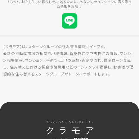
『もっと、わたしらしい暮らしを。』送るために、あなたのライフシーンに寄り添っ
た情報をお届け
【クラモア】は、スターツグループの住み替え情報サイトです。
最新の不動産市場の動向や地域情報、新築物件や中古物件の情報、マンショ
ン相場情報、マンション・戸建て・土地の売却・査定や流れ、住宅ローン見直
し、 住み替えにおける税金や諸費用などのコンテンツを提供し、お客様の理
想的な住み替えをスターツグループがトータルサポートします。