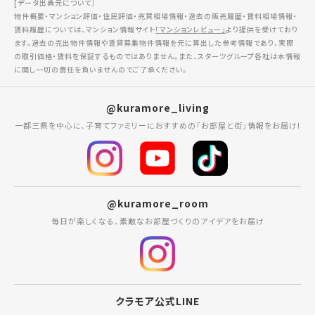
[データ出典元について］
物件概要・マンション評価・住民評価・売買相場情報・過去の販売履歴・賃料相場情報・
賃料履歴については、マンション情報サイト
「マンションレビュー」
より提供を受けており
ます。過去の売出物件情報や賃貸募集物件情報を元に算出した参考情報であり、実際
の取引価格・賃料を保証するものではありません。また、スターツグループ各社は本情報
に関し一切の責任を負いませんのでご了承ください。
@kuramore_living
一都三県を中心に、子育てファミリーにおすすめの「お部屋と街」情報をお届け!
@kuramore_room
毎日が楽しくなる、素敵なお部屋づくりのアイデアをお届け
クラモア公式LINE