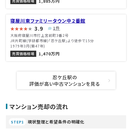
1,885万円
売買価格相場
寝屋川東ファミリータウン中２番館
3.9
1件
大阪府寝屋川市打上宮前町3番2号
JR片町線(学研都市線)「忍ケ丘駅」より徒歩で15分
1979年3月(築47年)
1,470万円
売買価格相場
忍ケ丘駅の
評価が高い中古マンションを見る
マンション売却の流れ
現状整理と希望条件の明確化
STEP1