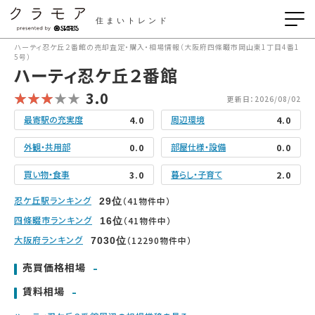
住まいトレンド
ハーティ忍ケ丘２番館の売却査定・購入・相場情報（大阪府四條畷市岡山東1丁目4番1
5号）
ハーティ忍ケ丘２番館
3.0
更新日：2026/08/02
最寄駅の充実度
周辺環境
4.0
4.0
外観・共用部
部屋仕様・設備
0.0
0.0
買い物・食事
暮らし・子育て
3.0
2.0
忍ケ丘駅ランキング
（41物件中）
29
位
四條畷市ランキング
（41物件中）
16
位
大阪府ランキング
（12290物件中）
7030
位
-
売買価格相場
-
賃料相場