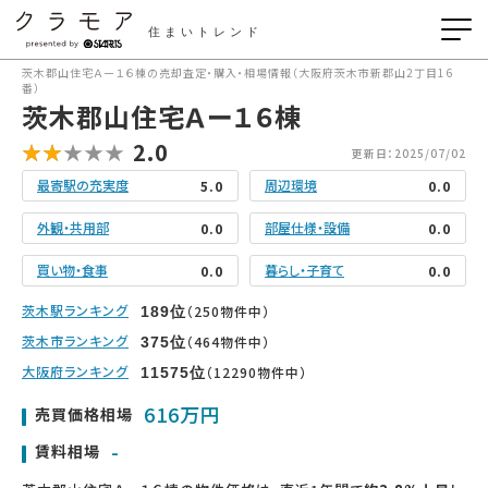
住まいトレンド
茨木郡山住宅Ａー１６棟の売却査定・購入・相場情報（大阪府茨木市新郡山2丁目16
番）
茨木郡山住宅Ａー１６棟
2.0
更新日：2025/07/02
最寄駅の充実度
周辺環境
5.0
0.0
外観・共用部
部屋仕様・設備
0.0
0.0
買い物・食事
暮らし・子育て
0.0
0.0
茨木駅ランキング
（250物件中）
189
位
茨木市ランキング
（464物件中）
375
位
大阪府ランキング
（12290物件中）
11575
位
616万円
売買価格相場
-
賃料相場