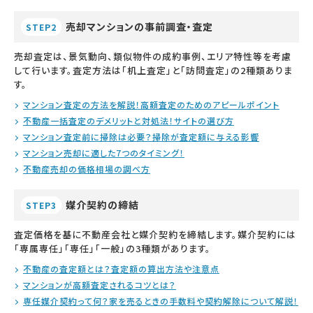
売却マンションの事前調査・査定
STEP2
売却査定は、景気動向、類似物件の成約事例、エリア特性等を考慮
して行います。査定方法は「机上査定」と「訪問査定」の2種類ありま
す。
マンション査定の方法を解説！高額査定のためのアピールポイント
不動産一括査定のデメリットと対処法！サイトの選び方
マンション査定前に掃除は必要？掃除が査定額に与える影響
マンション売却に適した7つのタイミング！
不動産売却の価格相場の調べ方
媒介契約の締結
STEP3
査定価格を基に不動産会社と媒介契約を締結します。媒介契約には
「専属専任」「専任」「一般」の3種類があります。
不動産の査定額とは？査定額の算出方法や注意点
マンションが高額査定されるコツとは？
専任媒介契約って何？家を売るときの手数料や契約解除について解説！