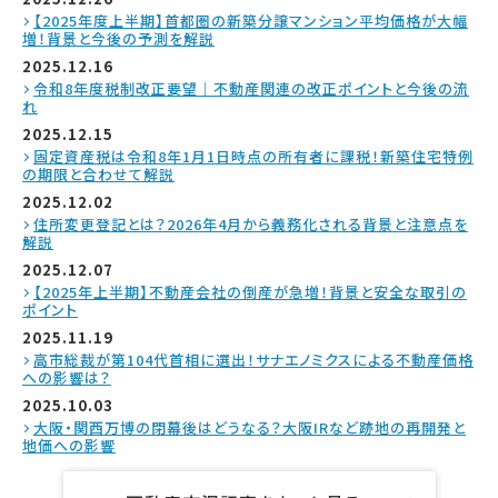
【2025年度上半期】首都圏の新築分譲マンション平均価格が大幅
増！背景と今後の予測を解説
2025.12.16
令和8年度税制改正要望｜不動産関連の改正ポイントと今後の流
れ
2025.12.15
固定資産税は令和8年1月1日時点の所有者に課税！新築住宅特例
の期限と合わせて解説
2025.12.02
住所変更登記とは？2026年4月から義務化される背景と注意点を
解説
2025.12.07
【2025年上半期】不動産会社の倒産が急増！背景と安全な取引の
ポイント
2025.11.19
高市総裁が第104代首相に選出！サナエノミクスによる不動産価格
への影響は？
2025.10.03
大阪・関西万博の閉幕後はどうなる？大阪IRなど跡地の再開発と
地価への影響