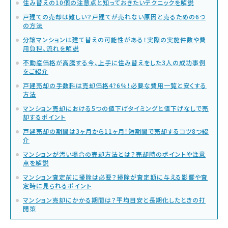
住み替えの10個の注意点と知っておきたいテクニックを解説
戸建ての売却は難しい？戸建てが売れない原因と売るための6つ
の方法
分譲マンションは建て替えの可能性がある！実際の実施件数や費
用負担、流れを解説
不動産価格が高騰する今、上手に住み替えをした3人の成功事例
をご紹介
戸建売却の手数料は売却価格4?6％！必要な費用一覧と安くする
方法
マンション売却における5つの値下げタイミングと値下げなしで売
却するポイント
戸建売却の期間は3ヶ月から11ヶ月！短期間で売却するコツ8つ紹
介
マンションが汚い場合の売却方法とは？売却時のポイントや注意
点を解説
マンション査定前に掃除は必要？掃除が査定額に与える影響や査
定時に見られるポイント
マンション売却にかかる期間は？平均目安と長期化したときの打
開策