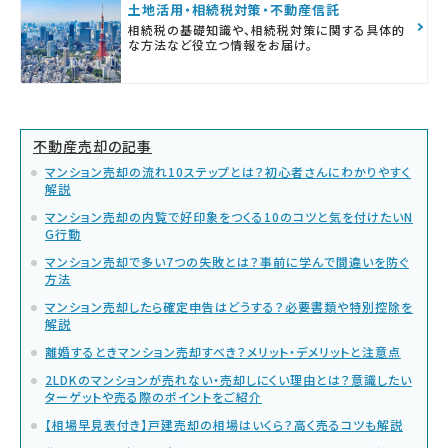
土地活用・相続税対策・不動産信託
相続税の基礎知識や、相続税対策に関する具体的
な方法など役立つ情報をお届け。
不動産売却の記事
マンション売却の流れ10ステップとは？初心者さんにわかりやすく
解説
マンション売却の内覧で好印象をつくる10のコツと気を付けたいN
G行動
マンション売却で多い7つの失敗とは？事前に学んで間違いを防ぐ
方法
マンション売却したら確定申告はどうする？必要書類や特別控除を
解説
離婚するときマンション売却すべき？メリット・デメリットと注意点
2LDKのマンションが売れない・売却しにくい理由とは？意識したい
ターゲットや売る際のポイントをご紹介
【相場早見表付き】戸建売却の相場はいくら？高く売るコツも解説