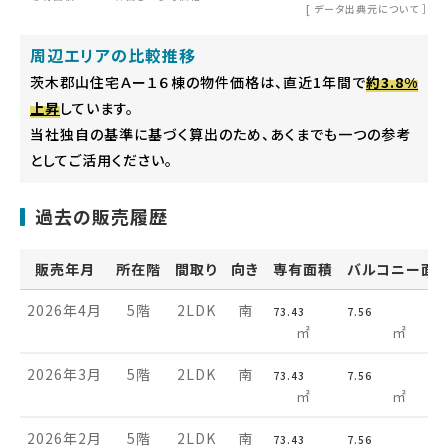
[
データ出典元について
］
周辺エリアの比較推移
茨木郡山住宅Ａー１６棟の物件価格は、直近1年間で
約3.8%
上昇
しています。
当社独自の基準に基づく算出のため、あくまでも一つの参考
としてご活用ください。
過去の販売履歴
販売年月
所在階
間取り
向き
専有面積
バルコニー面
2026年4月
5階
2LDK
南
73.43
7.56
㎡
㎡
2026年3月
5階
2LDK
南
73.43
7.56
㎡
㎡
2026年2月
5階
2LDK
南
73.43
7.56