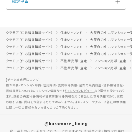
確定申告
クラモア（住み替え情報サイト）
住まいトレンド
大阪府の中古マンション一
クラモア（住み替え情報サイト）
住まいトレンド
大阪府の中古マンション一
クラモア（住み替え情報サイト）
住まいトレンド
大阪府の中古マンション一
クラモア（住み替え情報サイト）
住まいトレンド
大阪府の中古マンション一
クラモア（住み替え情報サイト）
不動産売却・査定
マンション売却・査定
クラモア（住み替え情報サイト）
不動産売却・査定
マンション売却・査定
[データ出典元について］
物件概要・マンション評価・住民評価・売買相場情報・過去の販売履歴・賃料相場情報・
賃料履歴については、マンション情報サイト
「マンションレビュー」
より提供を受けており
ます。過去の売出物件情報や賃貸募集物件情報を元に算出した参考情報であり、実際
の取引価格・賃料を保証するものではありません。また、スターツグループ各社は本情報
に関し一切の責任を負いませんのでご了承ください。
@kuramore_living
一都三県を中心に、子育てファミリーにおすすめの「お部屋と街」情報をお届け!