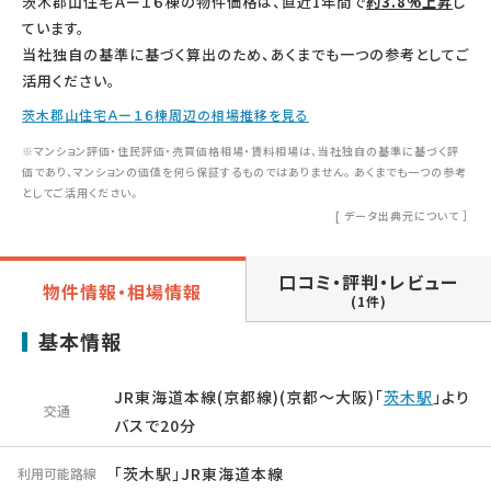
茨木郡山住宅Ａー１６棟の物件価格は、直近1年間で
約3.8%上昇
し
ています。
当社独自の基準に基づく算出のため、あくまでも一つの参考としてご
活用ください。
茨木郡山住宅Ａー１６棟周辺の相場推移を見る
※マンション評価・住民評価・売買価格相場・賃料相場は、当社独自の基準に基づく評
価であり、マンションの価値を何ら保証するものではありません。 あくまでも一つの参考
としてご活用ください。
[
データ出典元について
］
口コミ・評判・レビュー
物件情報・相場情報
(1件)
基本情報
JR東海道本線(京都線)(京都～大阪)「
茨木駅
」より
交通
バスで20分
「茨木駅」JR東海道本線
利用可能路線