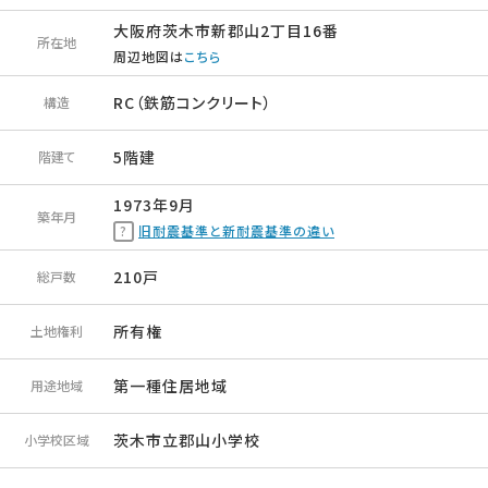
大阪府茨木市新郡山2丁目16番
所在地
周辺地図は
こちら
RC（鉄筋コンクリート）
構造
5階建
階建て
1973年9月
築年月
旧耐震基準と新耐震基準の違い
210戸
総戸数
所有権
土地権利
第一種住居地域
用途地域
茨木市立郡山小学校
小学校区域