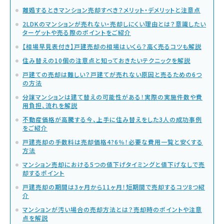
離婚するときマンション売却すべき？メリット・デメリットと注意点
2LDKのマンションが売れない・売却しにくい理由とは？意識したい
ターゲットや売る際のポイントをご紹介
【相場早見表付き】戸建売却の相場はいくら？高く売るコツも解説
住み替えの10個の注意点と知っておきたいテクニックを解説
戸建ての売却は難しい？戸建てが売れない原因と売るための6つ
の方法
分譲マンションは建て替えの可能性がある！実際の実施件数や費
用負担、流れを解説
不動産価格が高騰する今、上手に住み替えをした3人の成功事例
をご紹介
戸建売却の手数料は売却価格4?6％！必要な費用一覧と安くする
方法
マンション売却における5つの値下げタイミングと値下げなしで売
却するポイント
戸建売却の期間は3ヶ月から11ヶ月！短期間で売却するコツ8つ紹
介
マンションが汚い場合の売却方法とは？売却時のポイントや注意
点を解説