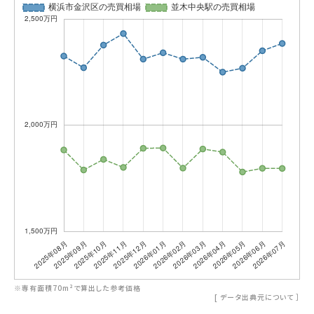
※専有面積70m²で算出した参考価格
[
データ出典元について
］