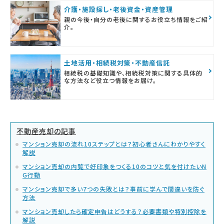
介護・施設探し・老後資金・資産管理
親の今後・自分の老後に関するお役立ち情報をご紹
介。
土地活用・相続税対策・不動産信託
相続税の基礎知識や、相続税対策に関する具体的
な方法など役立つ情報をお届け。
不動産売却の記事
マンション売却の流れ10ステップとは？初心者さんにわかりやすく
解説
マンション売却の内覧で好印象をつくる10のコツと気を付けたいN
G行動
マンション売却で多い7つの失敗とは？事前に学んで間違いを防ぐ
方法
マンション売却したら確定申告はどうする？必要書類や特別控除を
解説