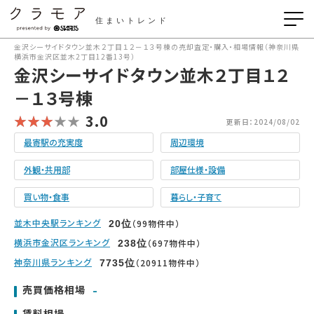
住まいトレンド
金沢シーサイドタウン並木２丁目１２－１３号棟の売却査定・購入・相場情報（神奈川県
横浜市金沢区並木2丁目12番13号）
金沢シーサイドタウン並木２丁目１２
－１３号棟
3.0
更新日：2024/08/02
最寄駅の充実度
周辺環境
外観・共用部
部屋仕様・設備
買い物・食事
暮らし・子育て
並木中央駅ランキング
（99物件中）
20
位
横浜市金沢区ランキング
（697物件中）
238
位
神奈川県ランキング
（20911物件中）
7735
位
-
売買価格相場
-
賃料相場