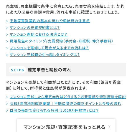
売主様、買主様間で条件に合意したら、売買契約を締結します。契約
にあたり必要な書類や費用、流れを事前に確認しておきましょう。
不動産売買契約の基本の流れや締結時の注意点
マンションの売買契約書とは？
マンション売却における決済とは？
費用発生のタイミング/売買契約（手付金・印紙税・仲介手数料）
マンションを売却して現金が入るまでの流れは？
マンション売却時の引っ越しタイミングは？
確定申告と納税の流れ
STEP6
マンションを売却して利益が出たときには、その利益（譲渡所得金
額）に対して、所得税と住民税が課税されます。
マンション売却したら確定申告はどうする？必要書類や特別控除を解説
令和8年度税制改正要望｜不動産関連の改正ポイントと今後の流れ
自宅の売却で受けられる特例「3,000万円控除」とは？
マンション売却・査定記事をもっと見る