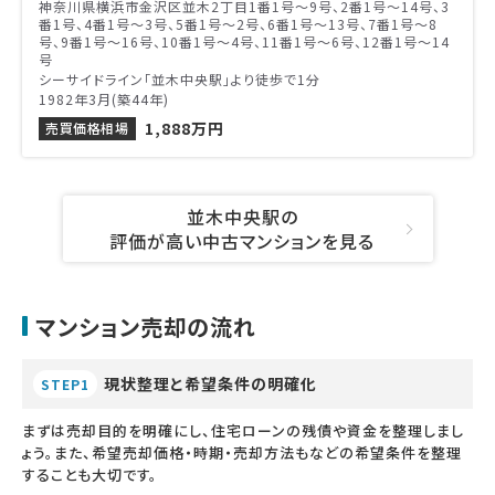
神奈川県横浜市金沢区並木2丁目1番1号〜9号、2番1号〜14号、3
番1号、4番1号〜3号、5番1号〜2号、6番1号〜13号、7番1号〜8
号、9番1号〜16号、10番1号〜4号、11番1号〜6号、12番1号〜14
号
シーサイドライン「並木中央駅」より徒歩で1分
1982年3月(築44年)
1,888万円
売買価格相場
並木中央駅の
評価が高い中古マンションを見る
マンション売却の流れ
現状整理と希望条件の明確化
STEP1
まずは売却目的を明確にし、住宅ローンの残債や資金を整理しまし
ょう。また、希望売却価格・時期・売却方法もなどの希望条件を整理
することも大切です。