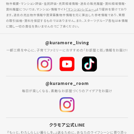
物件概要・マンション評価・住民評価・売買相場情報・過去の販売履歴・賃料相場情報・
賃料履歴については、マンション情報サイト
「マンションレビュー」
より提供を受けており
ます。過去の売出物件情報や賃貸募集物件情報を元に算出した参考情報であり、実際
の取引価格・賃料を保証するものではありません。また、スターツグループ各社は本情報
に関し一切の責任を負いませんのでご了承ください。
@kuramore_living
一都三県を中心に、子育てファミリーにおすすめの「お部屋と街」情報をお届け!
@kuramore_room
毎日が楽しくなる、素敵なお部屋づくりのアイデアをお届け
クラモア公式LINE
『もっと、わたしらしい暮らしを。』送るために、あなたのライフシーンに寄り添っ