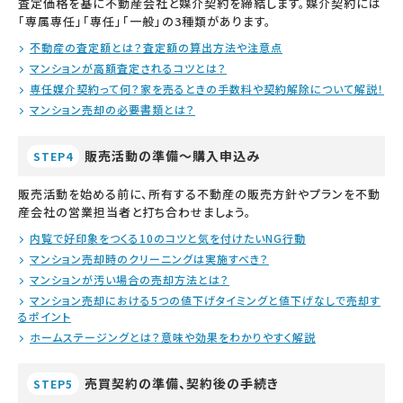
査定価格を基に不動産会社と媒介契約を締結します。媒介契約には
「専属専任」「専任」「一般」の3種類があります。
不動産の査定額とは？査定額の算出方法や注意点
マンションが高額査定されるコツとは？
専任媒介契約って何？家を売るときの手数料や契約解除について解説！
マンション売却の必要書類とは？
販売活動の準備～購入申込み
STEP4
販売活動を始める前に、所有する不動産の販売方針やプランを不動
産会社の営業担当者と打ち合わせましょう。
内覧で好印象をつくる10のコツと気を付けたいNG行動
マンション売却時のクリーニングは実施すべき？
マンションが汚い場合の売却方法とは？
マンション売却における5つの値下げタイミングと値下げなしで売却す
るポイント
ホームステージングとは？意味や効果をわかりやすく解説
売買契約の準備、契約後の手続き
STEP5