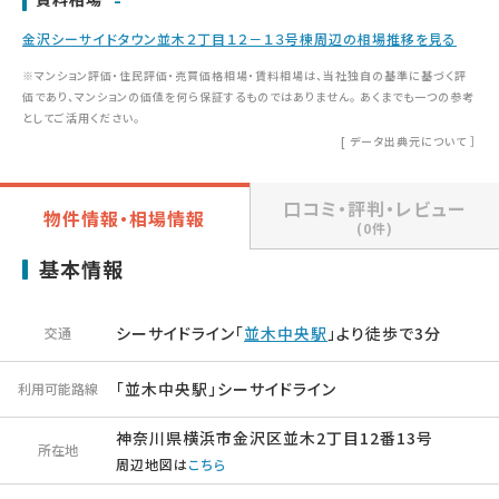
金沢シーサイドタウン並木２丁目１２－１３号棟周辺の相場推移を見る
※マンション評価・住民評価・売買価格相場・賃料相場は、当社独自の基準に基づく評
価であり、マンションの価値を何ら保証するものではありません。 あくまでも一つの参考
としてご活用ください。
[
データ出典元について
］
口コミ・評判・レビュー
物件情報・相場情報
(0件)
基本情報
シーサイドライン「
並木中央駅
」より徒歩で3分
交通
「並木中央駅」シーサイドライン
利用可能路線
神奈川県横浜市金沢区並木2丁目12番13号
所在地
周辺地図は
こちら