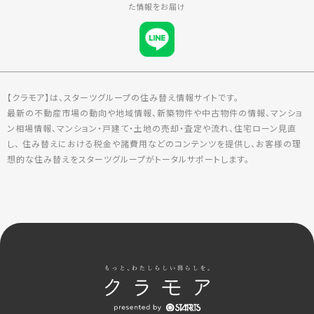
た情報をお届け
【クラモア】は、スターツグループの住み替え情報サイトです。
最新の不動産市場の動向や地域情報、新築物件や中古物件の情報、マンショ
ン相場情報、マンション・戸建て・土地の売却・査定や流れ、住宅ローン見直
し、 住み替えにおける税金や諸費用などのコンテンツを提供し、お客様の理
想的な住み替えをスターツグループがトータルサポートします。