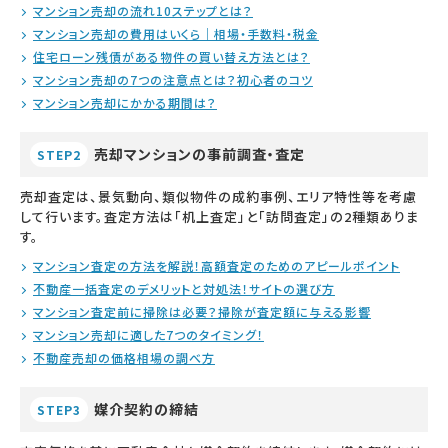
マンション売却の流れ10ステップとは？
マンション売却の費用はいくら｜相場・手数料・税金
住宅ローン残債がある物件の買い替え方法とは？
マンション売却の7つの注意点とは？初心者のコツ
マンション売却にかかる期間は？
売却マンションの事前調査・査定
STEP2
売却査定は、景気動向、類似物件の成約事例、エリア特性等を考慮
して行います。査定方法は「机上査定」と「訪問査定」の2種類ありま
す。
マンション査定の方法を解説！高額査定のためのアピールポイント
不動産一括査定のデメリットと対処法！サイトの選び方
マンション査定前に掃除は必要？掃除が査定額に与える影響
マンション売却に適した7つのタイミング！
不動産売却の価格相場の調べ方
媒介契約の締結
STEP3