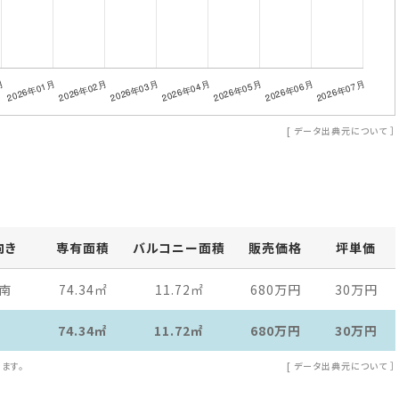
[
データ出典元について
］
向き
専有面積
バルコニー面積
販売価格
坪単価
南
74.34
㎡
11.72
㎡
680万
円
30万
円
74.34㎡
11.72㎡
680万
円
30万
円
ます。
[
データ出典元について
］