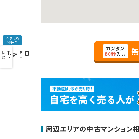
今見てる
物件の
カンタン
無
口
コ
ミ
・
判
・
レ
ビ
ュ
ー
を
み
60秒
入力
評
周辺エリアの中古マンション