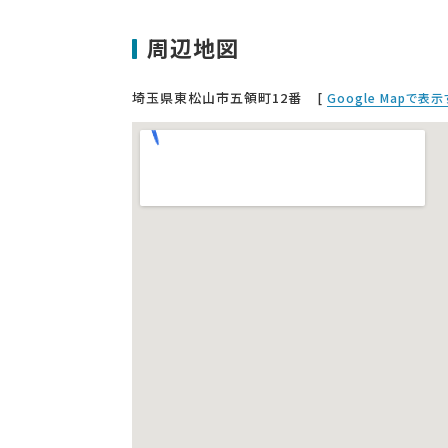
周辺地図
埼玉県東松山市五領町12番
[
Google Mapで表