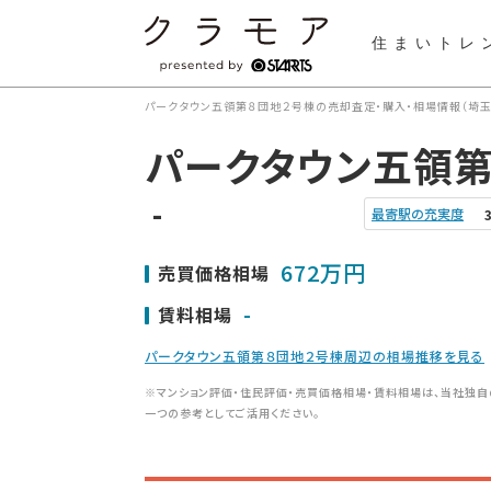
住まいトレ
パークタウン五領第８団地２号棟の売却査定・購入・相場情報（埼玉
パークタウン五領第
-
最寄駅の充実度
672万円
売買価格相場
-
賃料相場
パークタウン五領第８団地２号棟周辺の相場推移を見る
※マンション評価・住民評価・売買価格相場・賃料相場は、当社独自
一つの参考としてご活用ください。