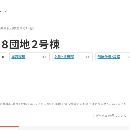
ンド
県東松山市五領町12番）
８団地２号棟
周辺環境
外観・共用部
部屋仕様・設備
3.0
0.0
0.0
0
の基準に基づく評価であり、マンションの価値を何ら保証するものではありません。 あくまでも
[
データ出典元について
］