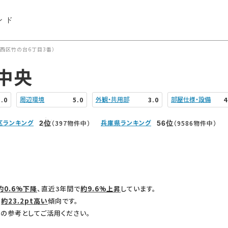
ンド
西区竹の台6丁目3番）
中央
周辺環境
外観・共用部
部屋仕様・設備
5.0
5.0
3.0
4
区ランキング
兵庫県ランキング
（397物件中）
（9586物件中）
2
位
56
位
約0.6%下降
、直近3年間で
約9.6%上昇
しています。
、
約23.2pt高い
傾向です。
の参考としてご活用ください。