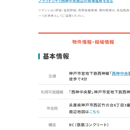
プラウドシティ西神中央周辺の相場推移を見る
※マンション評価・住民評価・売買価格相場・賃料相場は、当社独自
一つの参考としてご活用ください。
物件情報・相場情報
基本情報
神戸市営地下鉄西神線「
西神中央
交通
徒歩で4分
利用可能路線
「西神中央駅」神戸市営地下鉄西
兵庫県神戸市西区竹の台6丁目3
所在地
周辺地図は
こちら
構造
RC（鉄筋コンクリート）