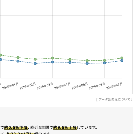
[
データ出典元について
］
間で
約0.6%下降
、直近3年間で
約9.6%上昇
しています。
て、
約23.2pt高い
傾向です。