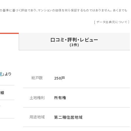
の基準に基づく評価であり、マンションの価値を何ら保証するものではありません。 あくまでも
[
データ出典元について
］
口コミ・評判・レビュー
(3件)
駅
」より
総戸数
250戸
神線
土地権利
所有権
番
用途地域
第二種住居地域