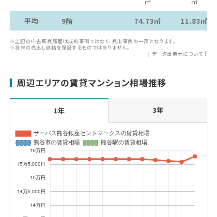
㎡
㎡
平均
9階
74.73㎡
11.83㎡
※上記の中古販売履歴は成約事例ではなく、売出事例の一部となります。
※将来の売出し価格を保証するものではありません。
[
データ出典元について
］
周辺エリアの賃貸マンション相場推移
3年
1年