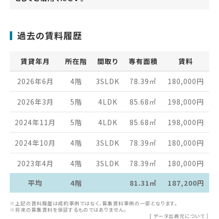
過去の賃料履歴
賃貸年月
所在階
間取り
専有面積
賃料
2026年6月
4階
3SLDK
78.39
㎡
180,000
円
2026年3月
5階
4LDK
85.68
㎡
198,000
円
2024年11月
5階
4LDK
85.68
㎡
198,000
円
2024年10月
4階
3SLDK
78.39
㎡
180,000
円
2023年4月
4階
3SLDK
78.39
㎡
180,000
円
平均
4階
81.31㎡
187,200円
※上記の賃料履歴は成約事例ではなく、募集賃料事例の一部となります。
※将来の募集賃料を保証するものではありません。
[
データ出典元について
］