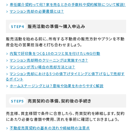
専任媒介契約って何？家を売るときの手数料や契約解除について解説！
マンション売却の必要書類とは？
販売活動の準備～購入申込み
STEP4
販売活動を始める前に、所有する不動産の販売方針やプランを不動
産会社の営業担当者と打ち合わせましょう。
内覧で好印象をつくる10のコツと気を付けたいNG行動
マンション売却時のクリーニングは実施すべき？
マンションが汚い場合の売却方法とは？
マンション売却における5つの値下げタイミングと値下げなしで売却す
るポイント
ホームステージングとは？意味や効果をわかりやすく解説
売買契約の準備、契約後の手続き
STEP5
売主様、買主様間で条件に合意したら、売買契約を締結します。契約
にあたり必要な書類や費用、流れを事前に確認しておきましょう。
不動産売買契約の基本の流れや締結時の注意点