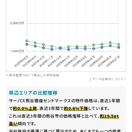
※専有面積70m²で算出した参考価格
[
データ出典元について
］
周辺エリアの比較推移
サーパス熊谷銀座セントマークスの物件価格は、直近1年間
で
約0.0%上昇
、直近3年間で
約0.6%下降
しています。
これは直近3年間の熊谷市の価格推移と比べて、
約19.5pt
高い
傾向です。
当社独自の基準に基づく算出のため、あくまでも一つの参考