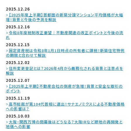
2025.12.26
【2025年度上半期】首都圏の新築分譲マンション平均価格が大幅
増！背景と今後の予測を解説
2025.12.16
令和8年度税制改正要望｜不動産関連の改正ポイントと今後の流
れ
2025.12.15
固定資産税は令和8年1月1日時点の所有者に課税！新築住宅特例
の期限と合わせて解説
2025.12.02
住所変更登記とは？2026年4月から義務化される背景と注意点を
解説
2025.12.07
【2025年上半期】不動産会社の倒産が急増！背景と安全な取引の
ポイント
2025.11.19
高市総裁が第104代首相に選出！サナエノミクスによる不動産価格
への影響は？
2025.10.03
大阪・関西万博の閉幕後はどうなる？大阪IRなど跡地の再開発と
地価への影響