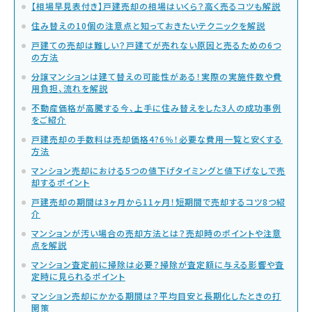
【相場早見表付き】戸建売却の相場はいくら？高く売るコツも解説
住み替えの10個の注意点と知っておきたいテクニックを解説
戸建ての売却は難しい？戸建てが売れない原因と売るための6つ
の方法
分譲マンションは建て替えの可能性がある！実際の実施件数や費
用負担、流れを解説
不動産価格が高騰する今、上手に住み替えをした3人の成功事例
をご紹介
戸建売却の手数料は売却価格4?6％！必要な費用一覧と安くする
方法
マンション売却における5つの値下げタイミングと値下げなしで売
却するポイント
戸建売却の期間は3ヶ月から11ヶ月！短期間で売却するコツ8つ紹
介
マンションが汚い場合の売却方法とは？売却時のポイントや注意
点を解説
マンション査定前に掃除は必要？掃除が査定額に与える影響や査
定時に見られるポイント
マンション売却にかかる期間は？平均目安と長期化したときの打
開策