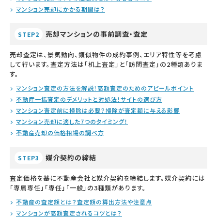
マンション売却にかかる期間は？
売却マンションの事前調査・査定
STEP2
売却査定は、景気動向、類似物件の成約事例、エリア特性等を考慮
して行います。査定方法は「机上査定」と「訪問査定」の2種類ありま
す。
マンション査定の方法を解説！高額査定のためのアピールポイント
不動産一括査定のデメリットと対処法！サイトの選び方
マンション査定前に掃除は必要？掃除が査定額に与える影響
マンション売却に適した7つのタイミング！
不動産売却の価格相場の調べ方
媒介契約の締結
STEP3
査定価格を基に不動産会社と媒介契約を締結します。媒介契約には
「専属専任」「専任」「一般」の3種類があります。
不動産の査定額とは？査定額の算出方法や注意点
マンションが高額査定されるコツとは？