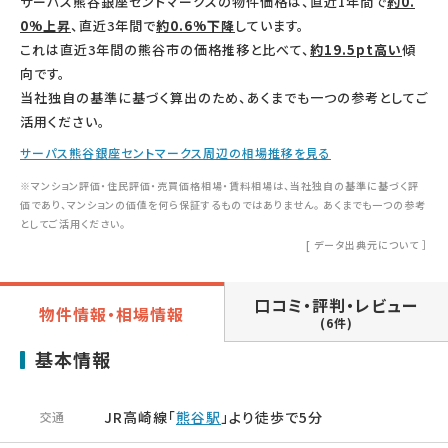
サーパス熊谷銀座セントマークスの物件価格は、直近1年間で
約0.
0%上昇
、直近3年間で
約0.6%下降
しています。
これは直近3年間の熊谷市の価格推移と比べて、
約19.5pt高い
傾
向です。
当社独自の基準に基づく算出のため、あくまでも一つの参考としてご
活用ください。
サーパス熊谷銀座セントマークス周辺の相場推移を見る
※マンション評価・住民評価・売買価格相場・賃料相場は、当社独自の基準に基づく評
価であり、マンションの価値を何ら保証するものではありません。 あくまでも一つの参考
としてご活用ください。
[
データ出典元について
］
口コミ・評判・レビュー
物件情報・相場情報
(6件)
基本情報
JR高崎線「
熊谷駅
」より徒歩で5分
交通