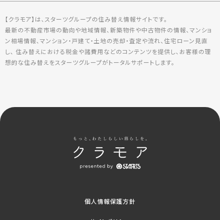
【クラモア】は、スターツグループの住み替え情報サイトです。
最新の不動産市場の動向や地域情報、新築物件や中古物件の情報、マンショ
ン相場情報、マンション・戸建て・土地の売却・査定や流れ、住宅ローン見直
し、 住み替えにおける税金や諸費用などのコンテンツを提供し、お客様の理
想的な住み替えをスターツグループがトータルサポートします。
個人情報保護方針