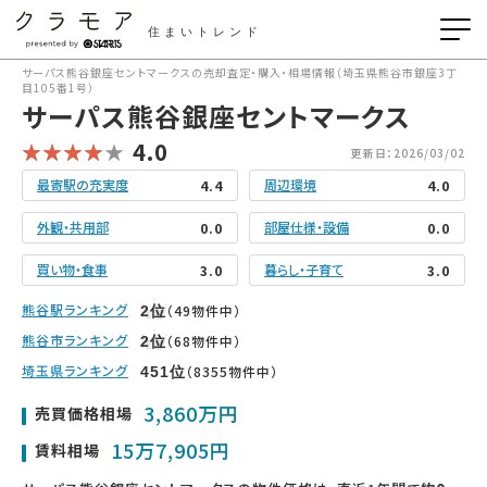
住まいトレンド
サーパス熊谷銀座セントマークスの売却査定・購入・相場情報（埼玉県熊谷市銀座3丁
目105番1号）
サーパス熊谷銀座セントマークス
4.0
更新日：2026/03/02
最寄駅の充実度
周辺環境
4.4
4.0
外観・共用部
部屋仕様・設備
0.0
0.0
買い物・食事
暮らし・子育て
3.0
3.0
熊谷駅ランキング
（49物件中）
2
位
熊谷市ランキング
（68物件中）
2
位
埼玉県ランキング
（8355物件中）
451
位
3,860万円
売買価格相場
15万7,905円
賃料相場