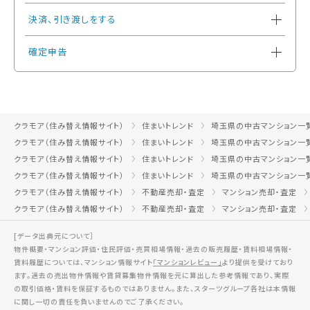
決済、引き渡しをする
確定申告
クラモア（住み替え情報サイト）
住まいトレンド
埼玉県の中古マンション一
クラモア（住み替え情報サイト）
住まいトレンド
埼玉県の中古マンション一
クラモア（住み替え情報サイト）
住まいトレンド
埼玉県の中古マンション一
クラモア（住み替え情報サイト）
住まいトレンド
埼玉県の中古マンション一
クラモア（住み替え情報サイト）
不動産売却・査定
マンション売却・査定
クラモア（住み替え情報サイト）
不動産売却・査定
マンション売却・査定
[データ出典元について］
物件概要・マンション評価・住民評価・売買相場情報・過去の販売履歴・賃料相場情報・
賃料履歴については、マンション情報サイト
「マンションレビュー」
より提供を受けており
ます。過去の売出物件情報や賃貸募集物件情報を元に算出した参考情報であり、実際
の取引価格・賃料を保証するものではありません。また、スターツグループ各社は本情報
に関し一切の責任を負いませんのでご了承ください。