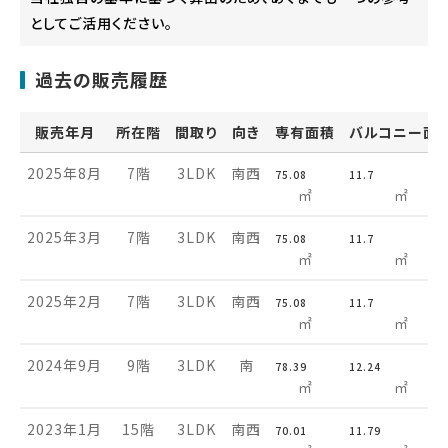
としてご活用ください。
過去の販売履歴
販売年月
所在階
間取り
向き
専有面積
バルコニー面
2025年8月
7階
3LDK
南西
75.08
11.7
㎡
㎡
2025年3月
7階
3LDK
南西
75.08
11.7
㎡
㎡
2025年2月
7階
3LDK
南西
75.08
11.7
㎡
㎡
2024年9月
9階
3LDK
南
78.39
12.24
㎡
㎡
2023年1月
15階
3LDK
南西
70.01
11.79