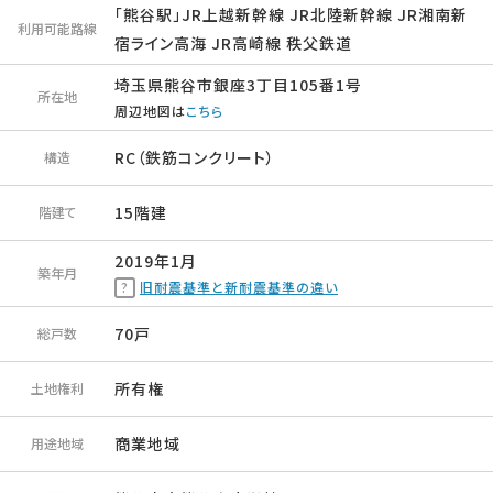
「熊谷駅」JR上越新幹線 JR北陸新幹線 JR湘南新
利用可能路線
宿ライン高海 JR高崎線 秩父鉄道
埼玉県熊谷市銀座3丁目105番1号
所在地
周辺地図は
こちら
RC（鉄筋コンクリート）
構造
15階建
階建て
2019年1月
築年月
旧耐震基準と新耐震基準の違い
70戸
総戸数
所有権
土地権利
商業地域
用途地域