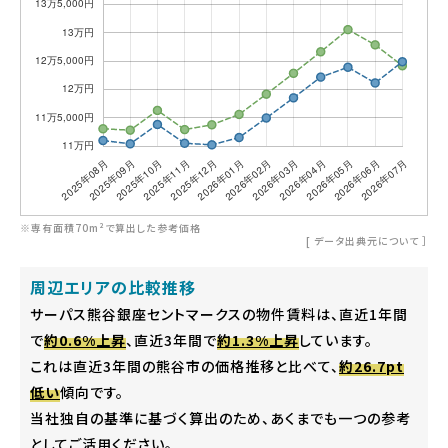
※専有面積70m²で算出した参考価格
[
データ出典元について
］
周辺エリアの比較推移
サーパス熊谷銀座セントマークスの物件賃料は、直近1年間
で
約0.6%上昇
、直近3年間で
約1.3%上昇
しています。
これは直近3年間の熊谷市の価格推移と比べて、
約26.7pt
低い
傾向です。
当社独自の基準に基づく算出のため、あくまでも一つの参考
としてご活用ください。