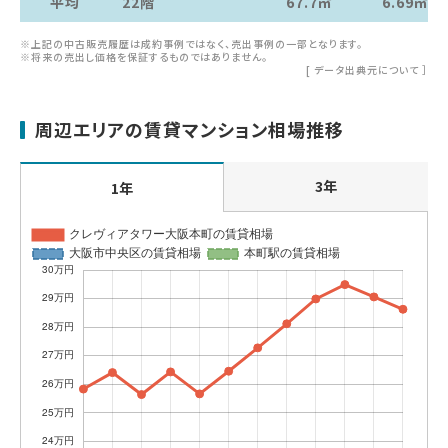
平均
22階
67.7㎡
6.69㎡
※上記の中古販売履歴は成約事例ではなく、売出事例の一部となります。
※将来の売出し価格を保証するものではありません。
[
データ出典元について
］
周辺エリアの賃貸マンション相場推移
3年
1年