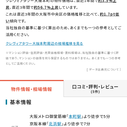
クレヴィアタワー大阪本町の物件価格は、直近1年間で
約3.5%上
昇
、直近3年間で
約56.7%上昇
しています。
これは直近3年間の大阪市中央区の価格推移と比べて、
約1.7pt低
い
傾向です。
当社独自の基準に基づく算出のため、あくまでも一つの参考としてご
活用ください。
クレヴィアタワー大阪本町周辺の相場推移を見る
※マンション評価・住民評価・売買価格相場・賃料相場は、当社独自の基準に基づく評
価であり、マンションの価値を何ら保証するものではありません。 あくまでも一つの参考
としてご活用ください。
[
データ出典元について
］
口コミ・評判・レビュー
物件情報・相場情報
(5件)
基本情報
大阪メトロ御堂筋線「
本町駅
」より徒歩で5分
京阪本線「
北浜駅
」より徒歩で7分