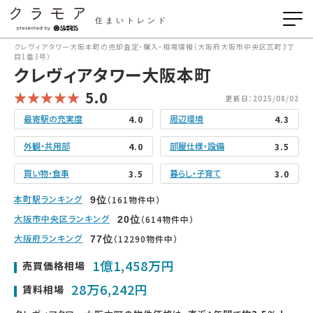
住まいトレンド
クレヴィアタワー大阪本町の売却査定・購入・相場情報（大阪府大阪市中央区瓦町3丁
目1番3号）
クレヴィアタワー大阪本町
5.0
更新日：2025/08/02
最寄駅の充実度
周辺環境
4.0
4.3
外観・共用部
部屋仕様・設備
4.0
3.5
買い物・食事
暮らし・子育て
3.5
3.0
本町駅ランキング
（161物件中）
9
位
大阪市中央区ランキング
（614物件中）
20
位
大阪府ランキング
（12290物件中）
77
位
1億1,458万円
売買価格相場
28万6,242円
賃料相場