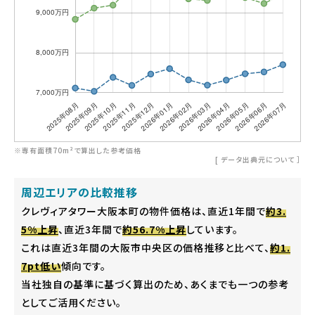
※専有面積70m²で算出した参考価格
[
データ出典元について
］
周辺エリアの比較推移
クレヴィアタワー大阪本町の物件価格は、直近1年間で
約3.
5%上昇
、直近3年間で
約56.7%上昇
しています。
これは直近3年間の大阪市中央区の価格推移と比べて、
約1.
7pt低い
傾向です。
当社独自の基準に基づく算出のため、あくまでも一つの参考
としてご活用ください。