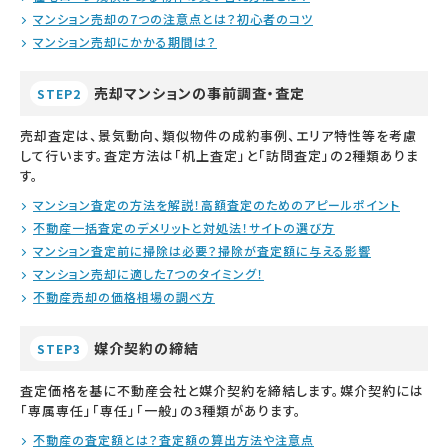
マンション売却の7つの注意点とは？初心者のコツ
マンション売却にかかる期間は？
売却マンションの事前調査・査定
STEP2
売却査定は、景気動向、類似物件の成約事例、エリア特性等を考慮
して行います。査定方法は「机上査定」と「訪問査定」の2種類ありま
す。
マンション査定の方法を解説！高額査定のためのアピールポイント
不動産一括査定のデメリットと対処法！サイトの選び方
マンション査定前に掃除は必要？掃除が査定額に与える影響
マンション売却に適した7つのタイミング！
不動産売却の価格相場の調べ方
媒介契約の締結
STEP3
査定価格を基に不動産会社と媒介契約を締結します。媒介契約には
「専属専任」「専任」「一般」の3種類があります。
不動産の査定額とは？査定額の算出方法や注意点