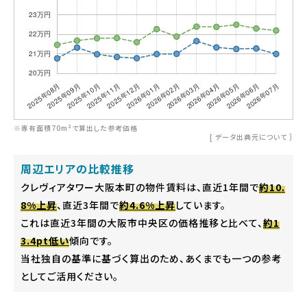
※専有面積70m²で算出した参考価格
[
データ出典元について
］
周辺エリアの比較推移
クレヴィアタワー大阪本町の物件賃料は、直近1年間で
約10.
8%上昇
、直近3年間で
約4.6%上昇
しています。
これは直近3年間の大阪市中央区の価格推移と比べて、
約1
3.4pt低い
傾向です。
当社独自の基準に基づく算出のため、あくまでも一つの参考
としてご活用ください。