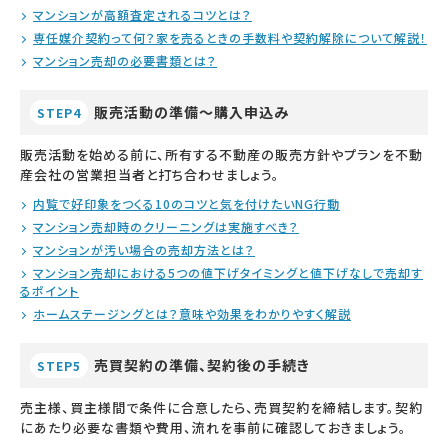
マンションが高額査定されるコツとは？
専任媒介契約って何？家を売るときの手数料や契約解除について解説！
マンション売却の必要書類とは？
販売活動の準備～購入申込み
STEP4
販売活動を始める前に、所有する不動産の販売方針やプランを不動
産会社の営業担当者と打ち合わせましょう。
内覧で好印象をつくる10のコツと気を付けたいNG行動
マンション売却時のクリーニングは実施すべき？
マンションが汚い場合の売却方法とは？
マンション売却における5つの値下げタイミングと値下げなしで売却す
るポイント
ホームステージングとは？意味や効果をわかりやすく解説
売買契約の準備、契約後の手続き
STEP5
売主様、買主様間で条件に合意したら、売買契約を締結します。契約
にあたり必要な書類や費用、流れを事前に確認しておきましょう。