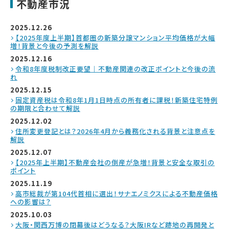
不動産市況
2025.12.26
【2025年度上半期】首都圏の新築分譲マンション平均価格が大幅
増！背景と今後の予測を解説
2025.12.16
令和8年度税制改正要望｜不動産関連の改正ポイントと今後の流
れ
2025.12.15
固定資産税は令和8年1月1日時点の所有者に課税！新築住宅特例
の期限と合わせて解説
2025.12.02
住所変更登記とは？2026年4月から義務化される背景と注意点を
解説
2025.12.07
【2025年上半期】不動産会社の倒産が急増！背景と安全な取引の
ポイント
2025.11.19
高市総裁が第104代首相に選出！サナエノミクスによる不動産価格
への影響は？
2025.10.03
大阪・関西万博の閉幕後はどうなる？大阪IRなど跡地の再開発と