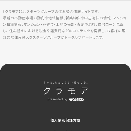
【クラモア】は、スターツグループの住み替え情報サイトです。
最新の不動産市場の動向や地域情報、新築物件や中古物件の情報、マンショ
ン相場情報、マンション・戸建て・土地の売却・査定や流れ、住宅ローン見直
し、 住み替えにおける税金や諸費用などのコンテンツを提供し、お客様の理
想的な住み替えをスターツグループがトータルサポートします。
個人情報保護方針