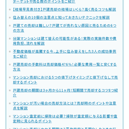
ターゲットや売る際のポイントをご紹介
【相場早見表付き】戸建売却の相場はいくら？高く売るコツも解説
住み替えの10個の注意点と知っておきたいテクニックを解説
戸建ての売却は難しい？戸建てが売れない原因と売るための6つ
の方法
分譲マンションは建て替えの可能性がある！実際の実施件数や費
用負担、流れを解説
不動産価格が高騰する今、上手に住み替えをした3人の成功事例
をご紹介
戸建売却の手数料は売却価格4?6％！必要な費用一覧と安くする
方法
マンション売却における5つの値下げタイミングと値下げなしで売
却するポイント
戸建売却の期間は3ヶ月から11ヶ月！短期間で売却するコツ8つ紹
介
マンションが汚い場合の売却方法とは？売却時のポイントや注意
点を解説
マンション査定前に掃除は必要？掃除が査定額に与える影響や査
定時に見られるポイント
マンション売却にかかる期間は？平均目安と長期化したときの打