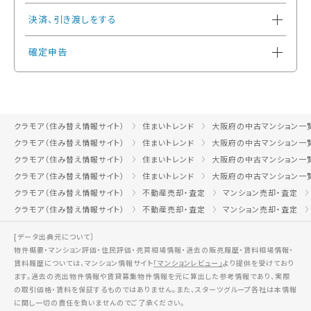
決済、引き渡しをする
確定申告
クラモア（住み替え情報サイト）
住まいトレンド
大阪府の中古マンション一
クラモア（住み替え情報サイト）
住まいトレンド
大阪府の中古マンション一
クラモア（住み替え情報サイト）
住まいトレンド
大阪府の中古マンション一
クラモア（住み替え情報サイト）
住まいトレンド
大阪府の中古マンション一
クラモア（住み替え情報サイト）
不動産売却・査定
マンション売却・査定
クラモア（住み替え情報サイト）
不動産売却・査定
マンション売却・査定
[データ出典元について］
物件概要・マンション評価・住民評価・売買相場情報・過去の販売履歴・賃料相場情報・
賃料履歴については、マンション情報サイト
「マンションレビュー」
より提供を受けており
ます。過去の売出物件情報や賃貸募集物件情報を元に算出した参考情報であり、実際
の取引価格・賃料を保証するものではありません。また、スターツグループ各社は本情報
に関し一切の責任を負いませんのでご了承ください。