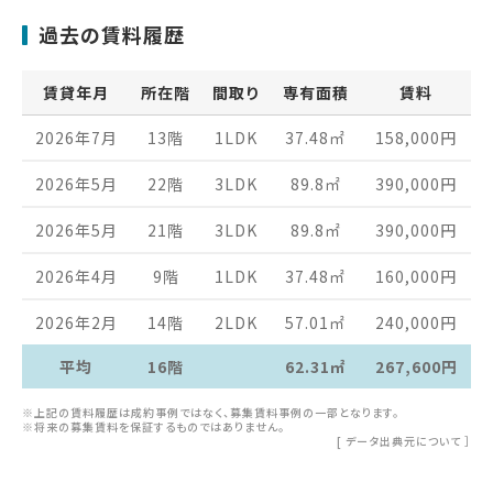
過去の賃料履歴
賃貸年月
所在階
間取り
専有面積
賃料
2026年7月
13階
1LDK
37.48
㎡
158,000
円
2026年5月
22階
3LDK
89.8
㎡
390,000
円
2026年5月
21階
3LDK
89.8
㎡
390,000
円
2026年4月
9階
1LDK
37.48
㎡
160,000
円
2026年2月
14階
2LDK
57.01
㎡
240,000
円
平均
16階
62.31㎡
267,600円
※上記の賃料履歴は成約事例ではなく、募集賃料事例の一部となります。
※将来の募集賃料を保証するものではありません。
[
データ出典元について
］