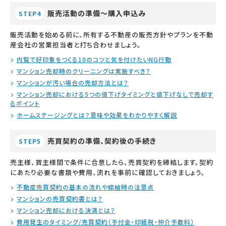
販売活動の準備～購入申込み
STEP4
販売活動を始める前に、所有する不動産の販売方針やプランを不動
産会社の営業担当者と打ち合わせましょう。
内覧で好印象をつくる10のコツと気を付けたいNG行動
マンション売却時のクリーニングは実施すべき？
マンションが汚い場合の売却方法とは？
マンション売却における5つの値下げタイミングと値下げなしで売却す
るポイント
ホームステージングとは？意味や効果をわかりやすく解説
売買契約の準備、契約後の手続き
STEP5
売主様、買主様間で条件に合意したら、売買契約を締結します。契約
にあたり必要な書類や費用、流れを事前に確認しておきましょう。
不動産売買契約の基本の流れや締結時の注意点
マンションの売買契約書とは？
マンション売却における決済とは？
費用発生のタイミング/売買契約（手付金・印紙税・仲介手数料）