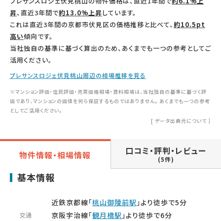
プレサンスロジェ伏見桃山の物件価格は、直近1年間で
約6.1%上
昇
、直近3年間で
約13.0%上昇
しています。
これは直近3年間の京都市伏見区の価格推移と比べて、
約10.5pt
高い
傾向です。
当社独自の基準に基づく算出のため、あくまでも一つの参考としてご
活用ください。
プレサンスロジェ伏見桃山周辺の相場推移を見る
※マンション評価・住民評価・売買価格相場・賃料相場は、当社独自の基準に基づく評
価であり、マンションの価値を何ら保証するものではありません。 あくまでも一つの参考
としてご活用ください。
[
データ出典元について
］
口コミ・評判・レビュー
物件情報・相場情報
(5件)
基本情報
近鉄京都線「
桃山御陵前駅
」より徒歩で5分
京阪宇治線「
観月橋駅
」より徒歩で6分
交通