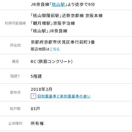
JR奈良線「
桃山駅
」より徒歩で9分
「桃山御陵前駅」近鉄京都線 京阪本線
「観月橋駅」京阪宇治線
利用可能路線
「桃山駅」JR奈良線
京都府京都市伏見区奉行前町3番
所在地
周辺地図は
こちら
RC（鉄筋コンクリート）
構造
5階建
階建て
2018年2月
築年月
旧耐震基準と新耐震基準の違い
83戸
総戸数
所有権
土地権利