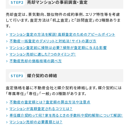
売却マンションの事前調査・査定
STEP2
売却査定は、景気動向、類似物件の成約事例、エリア特性等を考慮
して行います。査定方法は「机上査定」と「訪問査定」の2種類ありま
す。
マンション査定の方法を解説！高額査定のためのアピールポイント
不動産一括査定のデメリットと対処法！サイトの選び方
マンション査定前に掃除は必要？掃除が査定額に与える影響
マンション売却に適した7つのタイミング！
不動産売却の価格相場の調べ方
媒介契約の締結
STEP3
査定価格を基に不動産会社と媒介契約を締結します。媒介契約には
「専属専任」「専任」「一般」の3種類があります。
不動産の査定額とは？査定額の算出方法や注意点
マンションが高額査定されるコツとは？
専任媒介契約って何？家を売るときの手数料や契約解除について解説！
マンション売却の必要書類とは？