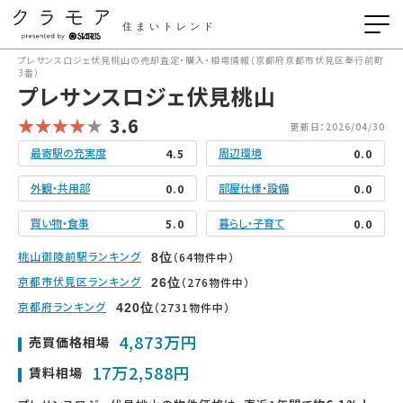
住まいトレンド
プレサンスロジェ伏見桃山の売却査定・購入・相場情報（京都府京都市伏見区奉行前町
3番）
プレサンスロジェ伏見桃山
3.6
更新日：2026/04/30
最寄駅の充実度
周辺環境
4.5
0.0
外観・共用部
部屋仕様・設備
0.0
0.0
買い物・食事
暮らし・子育て
5.0
0.0
桃山御陵前駅ランキング
（64物件中）
8
位
京都市伏見区ランキング
（276物件中）
26
位
京都府ランキング
（2731物件中）
420
位
4,873万円
売買価格相場
17万2,588円
賃料相場