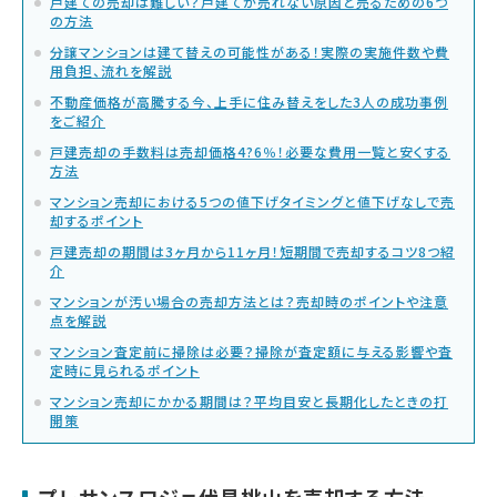
戸建ての売却は難しい？戸建てが売れない原因と売るための6つ
の方法
分譲マンションは建て替えの可能性がある！実際の実施件数や費
用負担、流れを解説
不動産価格が高騰する今、上手に住み替えをした3人の成功事例
をご紹介
戸建売却の手数料は売却価格4?6％！必要な費用一覧と安くする
方法
マンション売却における5つの値下げタイミングと値下げなしで売
却するポイント
戸建売却の期間は3ヶ月から11ヶ月！短期間で売却するコツ8つ紹
介
マンションが汚い場合の売却方法とは？売却時のポイントや注意
点を解説
マンション査定前に掃除は必要？掃除が査定額に与える影響や査
定時に見られるポイント
マンション売却にかかる期間は？平均目安と長期化したときの打
開策