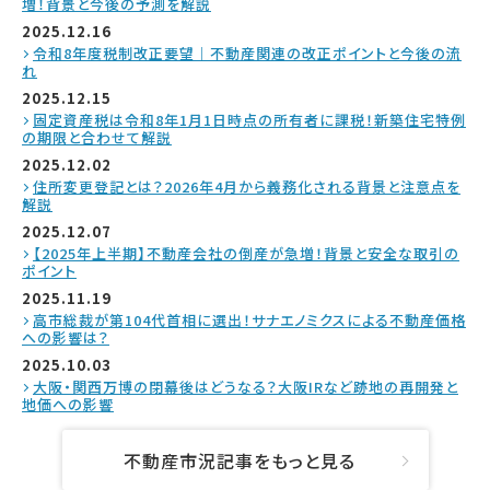
増！背景と今後の予測を解説
2025.12.16
令和8年度税制改正要望｜不動産関連の改正ポイントと今後の流
れ
2025.12.15
固定資産税は令和8年1月1日時点の所有者に課税！新築住宅特例
の期限と合わせて解説
2025.12.02
住所変更登記とは？2026年4月から義務化される背景と注意点を
解説
2025.12.07
【2025年上半期】不動産会社の倒産が急増！背景と安全な取引の
ポイント
2025.11.19
高市総裁が第104代首相に選出！サナエノミクスによる不動産価格
への影響は？
2025.10.03
大阪・関西万博の閉幕後はどうなる？大阪IRなど跡地の再開発と
地価への影響
不動産市況記事をもっと見る