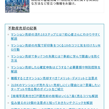
な方法など役立つ情報をお届け。
不動産売却の記事
マンション売却の流れ10ステップとは？初心者さんにわかりやすく
解説
マンション売却の内覧で好印象をつくる10のコツと気を付けたいN
G行動
マンション売却で多い7つの失敗とは？事前に学んで間違いを防ぐ
方法
マンション売却したら確定申告はどうする？必要書類や特別控除を
解説
離婚するときマンション売却すべき？メリット・デメリットと注意点
2LDKのマンションが売れない・売却しにくい理由とは？意識したい
ターゲットや売る際のポイントをご紹介
【相場早見表付き】戸建売却の相場はいくら？高く売るコツも解説
住み替えの10個の注意点と知っておきたいテクニックを解説