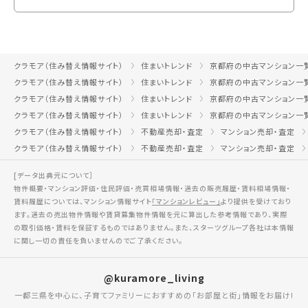
クラモア（住み替え情報サイト）
住まいトレンド
京都府の中古マンション一
クラモア（住み替え情報サイト）
住まいトレンド
京都府の中古マンション一
クラモア（住み替え情報サイト）
住まいトレンド
京都府の中古マンション一
クラモア（住み替え情報サイト）
住まいトレンド
京都府の中古マンション一
クラモア（住み替え情報サイト）
不動産売却・査定
マンション売却・査定
クラモア（住み替え情報サイト）
不動産売却・査定
マンション売却・査定
[データ出典元について］
物件概要・マンション評価・住民評価・売買相場情報・過去の販売履歴・賃料相場情報・
賃料履歴については、マンション情報サイト
「マンションレビュー」
より提供を受けており
ます。過去の売出物件情報や賃貸募集物件情報を元に算出した参考情報であり、実際
の取引価格・賃料を保証するものではありません。また、スターツグループ各社は本情報
に関し一切の責任を負いませんのでご了承ください。
@kuramore_living
一都三県を中心に、子育てファミリーにおすすめの「お部屋と街」情報をお届け!