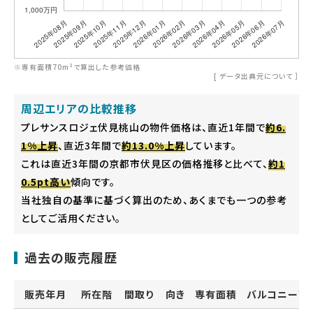
※専有面積70m²で算出した参考価格
[
データ出典元について
］
周辺エリアの比較推移
プレサンスロジェ伏見桃山の物件価格は、直近1年間で
約6.
1%上昇
、直近3年間で
約13.0%上昇
しています。
これは直近3年間の京都市伏見区の価格推移と比べて、
約1
0.5pt高い
傾向です。
当社独自の基準に基づく算出のため、あくまでも一つの参考
としてご活用ください。
過去の販売履歴
販売年月
所在階
間取り
向き
専有面積
バルコニー面