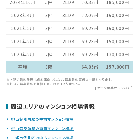
2024年10月
5階
2LDK
70.33
㎡
185,000
円
2023年4月
3階
3LDK
72.09
㎡
160,000
円
2021年2月
3階
2LDK
59.28
㎡
160,000
円
2021年2月
3階
2LDK
59.28
㎡
150,000
円
2020年2月
2階
2LDK
59.28
㎡
130,000
円
平均
3階
64.05㎡
157,000円
※上記の賃料履歴は成約事例ではなく、募集賃料事例の一部となります。
※将来の募集賃料を保証するものではありません。
[
データ出典元について
］
周辺エリアのマンション相場情報
桃山御陵前駅の中古マンション相場
桃山御陵前駅の賃貸マンション相場
京都市伏見区の中古マンション相場