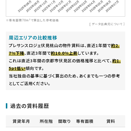
※専有面積70m²で算出した参考価格
[
データ出典元について
］
周辺エリアの比較推移
プレサンスロジェ伏見桃山の物件賃料は、直近1年間で
約2.
7%下降
、直近3年間で
約10.0%上昇
しています。
これは直近3年間の京都市伏見区の価格推移と比べて、
約1.
5pt低い
傾向です。
当社独自の基準に基づく算出のため、あくまでも一つの参考
としてご活用ください。
過去の賃料履歴
賃貸年月
所在階
間取り
専有面積
賃料