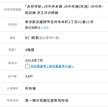
「吉祥寺駅」JR中央本線 JR中央線(快速) JR中央・
利用可能路線
総武線 京王井の頭線
東京都武蔵野市吉祥寺本町2丁目31番11号
所在地
周辺地図は
こちら
RC（鉄筋コンクリート）
構造
4階建
階建て
2018年7月
築年月
旧耐震基準と新耐震基準の違い
34戸
総戸数
所有権
土地権利
第一種中高層住居専用地域
用途地域