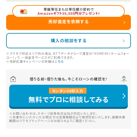
専属専任または専任媒介契約で
Amazonギフト55,555円分プレゼント!
売却査定を依頼する
購入の相談をする
※クラモア対応エリア外の場合、NTTデータグループ運営の「HOME4U（ホームフォー
ユー）」で、一括査定サービスがご利用できます。
※売却応援キャンペーンの詳細は
こちら
借りる前・借りた後も、今こそローンの確認を！
カンタン
30
秒
入力
無料でプロに相談してみる
※お問い合わせは、スターツ証券株式会社が対応いたします。
※休業中にいただいたお問合せは営業再開日より順次対応いたします。長期休業
期間はクラモアトップページのお知らせよりご確認ください。