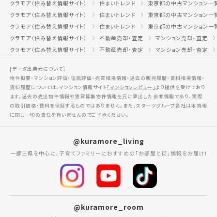
クラモア（住み替え情報サイト）
住まいトレンド
東京都の中古マンション一
クラモア（住み替え情報サイト）
住まいトレンド
東京都の中古マンション一
クラモア（住み替え情報サイト）
住まいトレンド
東京都の中古マンション一
クラモア（住み替え情報サイト）
不動産売却・査定
マンション売却・査定
クラモア（住み替え情報サイト）
不動産売却・査定
マンション売却・査定
[データ出典元について］
物件概要・マンション評価・住民評価・売買相場情報・過去の販売履歴・賃料相場情報・
賃料履歴については、マンション情報サイト
「マンションレビュー」
より提供を受けており
ます。過去の売出物件情報や賃貸募集物件情報を元に算出した参考情報であり、実際
の取引価格・賃料を保証するものではありません。また、スターツグループ各社は本情報
に関し一切の責任を負いませんのでご了承ください。
@kuramore_living
一都三県を中心に、子育てファミリーにおすすめの「お部屋と街」情報をお届け!
@kuramore_room