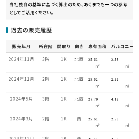
当社独自の基準に基づく算出のため、あくまでも一つの参考
としてご活用ください。
過去の販売履歴
販売年月
所在階
間取り
向き
専有面積
バルコニー面
2024年11月
3階
1K
北西
25.61
2.53
㎡
㎡
2024年11月
2階
1K
北西
25.61
2.53
㎡
㎡
2024年5月
3階
1K
北西
27.79
4.18
㎡
㎡
2024年3月
2階
1K
西
25.61
2.53
㎡
㎡
2023年12月
2階
1K
西
25.61
2.53