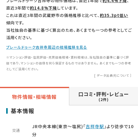
プレールドゥーク吉祥寺の物件価格は、直近1年間で
約4.4%下降
、
直近3年間で
約14.8%下降
しています。
これは直近3年間の武蔵野市の価格推移と比べて、
約35.3pt低い
傾向です。
当社独自の基準に基づく算出のため、あくまでも一つの参考としてご
活用ください。
プレールドゥーク吉祥寺周辺の相場推移を見る
※マンション評価・住民評価・売買価格相場・賃料相場は、当社独自の基準に基づく評
価であり、マンションの価値を何ら保証するものではありません。 あくまでも一つの参考
としてご活用ください。
[
データ出典元について
］
口コミ・評判・レビュー
物件情報・相場情報
(2件)
基本情報
JR中央本線(東京～塩尻)「
吉祥寺駅
」より徒歩で10
交通
分