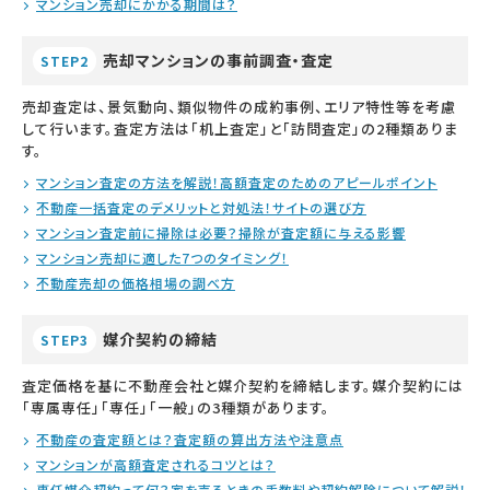
マンション売却にかかる期間は？
売却マンションの事前調査・査定
STEP2
売却査定は、景気動向、類似物件の成約事例、エリア特性等を考慮
して行います。査定方法は「机上査定」と「訪問査定」の2種類ありま
す。
マンション査定の方法を解説！高額査定のためのアピールポイント
不動産一括査定のデメリットと対処法！サイトの選び方
マンション査定前に掃除は必要？掃除が査定額に与える影響
マンション売却に適した7つのタイミング！
不動産売却の価格相場の調べ方
媒介契約の締結
STEP3
査定価格を基に不動産会社と媒介契約を締結します。媒介契約には
「専属専任」「専任」「一般」の3種類があります。
不動産の査定額とは？査定額の算出方法や注意点
マンションが高額査定されるコツとは？
専任媒介契約って何？家を売るときの手数料や契約解除について解説！