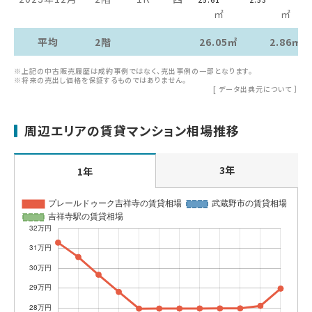
㎡
㎡
平均
2階
26.05㎡
2.86㎡
※上記の中古販売履歴は成約事例ではなく、売出事例の一部となります。
※将来の売出し価格を保証するものではありません。
[
データ出典元について
］
周辺エリアの賃貸マンション相場推移
3年
1年