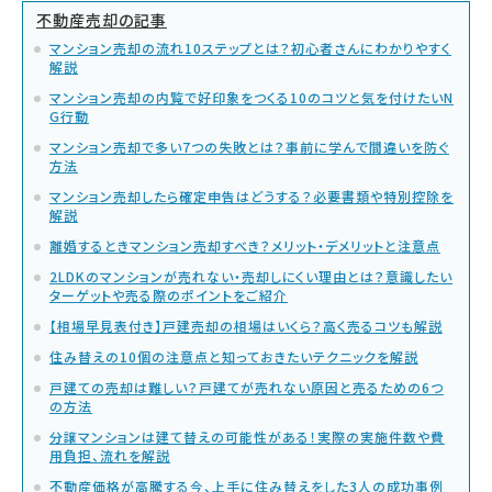
不動産売却の記事
マンション売却の流れ10ステップとは？初心者さんにわかりやすく
解説
マンション売却の内覧で好印象をつくる10のコツと気を付けたいN
G行動
マンション売却で多い7つの失敗とは？事前に学んで間違いを防ぐ
方法
マンション売却したら確定申告はどうする？必要書類や特別控除を
解説
離婚するときマンション売却すべき？メリット・デメリットと注意点
2LDKのマンションが売れない・売却しにくい理由とは？意識したい
ターゲットや売る際のポイントをご紹介
【相場早見表付き】戸建売却の相場はいくら？高く売るコツも解説
住み替えの10個の注意点と知っておきたいテクニックを解説
戸建ての売却は難しい？戸建てが売れない原因と売るための6つ
の方法
分譲マンションは建て替えの可能性がある！実際の実施件数や費
用負担、流れを解説
不動産価格が高騰する今、上手に住み替えをした3人の成功事例