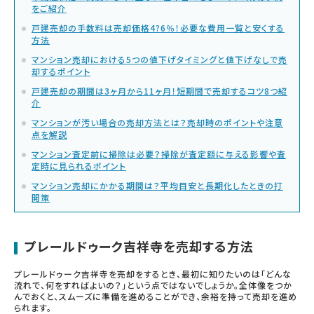
をご紹介
戸建売却の手数料は売却価格4?6％！必要な費用一覧と安くする
方法
マンション売却における5つの値下げタイミングと値下げなしで売
却するポイント
戸建売却の期間は3ヶ月から11ヶ月！短期間で売却するコツ8つ紹
介
マンションが汚い場合の売却方法とは？売却時のポイントや注意
点を解説
マンション査定前に掃除は必要？掃除が査定額に与える影響や査
定時に見られるポイント
マンション売却にかかる期間は？平均目安と長期化したときの打
開策
プレールドゥーク吉祥寺を売却する方法
プレールドゥーク吉祥寺を売却をするとき、最初に知りたいのは「どんな
流れで、何をすればよいの？」という点ではないでしょうか。全体像をつか
んでおくと、スムーズに準備を進めることができ、余裕を持って売却を進め
られます。