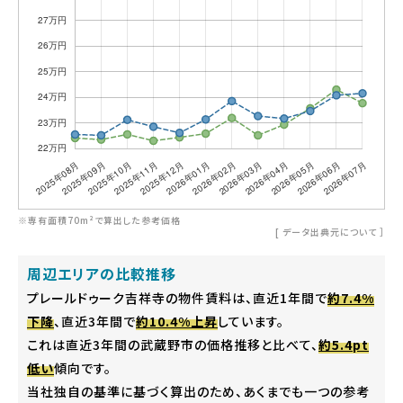
※専有面積70m²で算出した参考価格
[
データ出典元について
］
周辺エリアの比較推移
プレールドゥーク吉祥寺の物件賃料は、直近1年間で
約7.4%
下降
、直近3年間で
約10.4%上昇
しています。
これは直近3年間の武蔵野市の価格推移と比べて、
約5.4pt
低い
傾向です。
当社独自の基準に基づく算出のため、あくまでも一つの参考