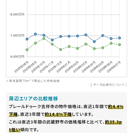
※専有面積70m²で算出した参考価格
[
データ出典元について
］
周辺エリアの比較推移
プレールドゥーク吉祥寺の物件価格は、直近1年間で
約4.4%
下降
、直近3年間で
約14.8%下降
しています。
これは直近3年間の武蔵野市の価格推移と比べて、
約35.3p
t低い
傾向です。