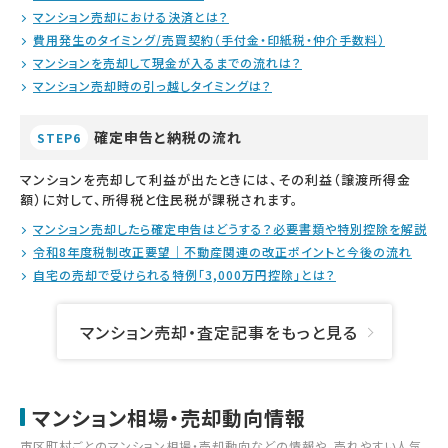
マンション売却における決済とは？
費用発生のタイミング/売買契約（手付金・印紙税・仲介手数料）
マンションを売却して現金が入るまでの流れは？
マンション売却時の引っ越しタイミングは？
確定申告と納税の流れ
STEP6
マンションを売却して利益が出たときには、その利益（譲渡所得金
額）に対して、所得税と住民税が課税されます。
マンション売却したら確定申告はどうする？必要書類や特別控除を解説
令和8年度税制改正要望｜不動産関連の改正ポイントと今後の流れ
自宅の売却で受けられる特例「3,000万円控除」とは？
マンション売却・査定記事をもっと見る
マンション相場・売却動向情報
市区町村ごとのマンション相場・売却動向などの情報や、売れやすい人気