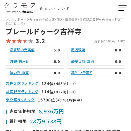
住まいトレンド
プレールドゥーク吉祥寺の売却査定・購入・相場情報（東京都武蔵野市吉祥寺本町2丁
目31番11号）
プレールドゥーク吉祥寺
3.2
更新日：2024/04/02
最寄駅の充実度
周辺環境
5.0
0.0
外観・共用部
部屋仕様・設備
0.0
0.0
買い物・食事
暮らし・子育て
0.0
0.0
吉祥寺駅ランキング
（485物件中）
124
位
武蔵野市ランキング
（427物件中）
114
位
東京都ランキング
（40701物件中）
15708
位
8,936万円
売買価格相場
28万9,738円
賃料相場