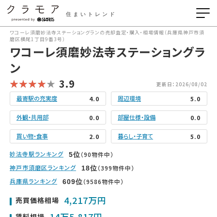
住まいトレンド
ワコーレ須磨妙法寺ステーショングランの売却査定・購入・相場情報（兵庫県神戸市須
磨区横尾1丁目9番3号）
ワコーレ須磨妙法寺ステーショングラ
ン
3.9
更新日：2026/08/02
最寄駅の充実度
周辺環境
4.0
5.0
外観・共用部
部屋仕様・設備
0.0
0.0
買い物・食事
暮らし・子育て
2.0
5.0
妙法寺駅ランキング
（90物件中）
5
位
神戸市須磨区ランキング
（399物件中）
18
位
兵庫県ランキング
（9586物件中）
609
位
4,217万円
売買価格相場
14万5,817円
賃料相場