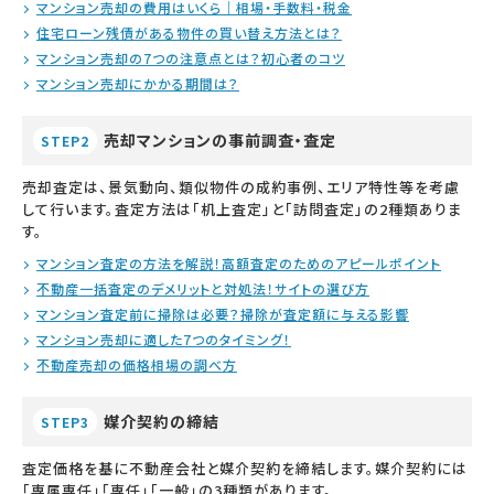
マンション売却の費用はいくら｜相場・手数料・税金
住宅ローン残債がある物件の買い替え方法とは？
マンション売却の7つの注意点とは？初心者のコツ
マンション売却にかかる期間は？
売却マンションの事前調査・査定
STEP2
売却査定は、景気動向、類似物件の成約事例、エリア特性等を考慮
して行います。査定方法は「机上査定」と「訪問査定」の2種類ありま
す。
マンション査定の方法を解説！高額査定のためのアピールポイント
不動産一括査定のデメリットと対処法！サイトの選び方
マンション査定前に掃除は必要？掃除が査定額に与える影響
マンション売却に適した7つのタイミング！
不動産売却の価格相場の調べ方
媒介契約の締結
STEP3
査定価格を基に不動産会社と媒介契約を締結します。媒介契約には
「専属専任」「専任」「一般」の3種類があります。