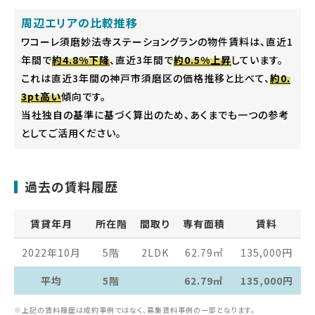
周辺エリアの比較推移
ワコーレ須磨妙法寺ステーショングランの物件賃料は、直近1
年間で
約4.8%下降
、直近3年間で
約0.5%上昇
しています。
これは直近3年間の神戸市須磨区の価格推移と比べて、
約0.
3pt高い
傾向です。
当社独自の基準に基づく算出のため、あくまでも一つの参考
としてご活用ください。
過去の賃料履歴
賃貸年月
所在階
間取り
専有面積
賃料
2022年10月
5階
2LDK
62.79
㎡
135,000
円
平均
5階
62.79㎡
135,000円
※上記の賃料履歴は成約事例ではなく、募集賃料事例の一部となります。