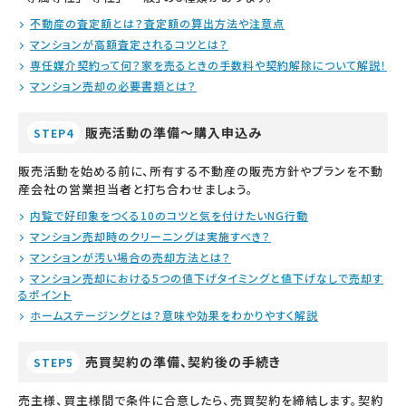
不動産の査定額とは？査定額の算出方法や注意点
マンションが高額査定されるコツとは？
専任媒介契約って何？家を売るときの手数料や契約解除について解説！
マンション売却の必要書類とは？
販売活動の準備～購入申込み
STEP4
販売活動を始める前に、所有する不動産の販売方針やプランを不動
産会社の営業担当者と打ち合わせましょう。
内覧で好印象をつくる10のコツと気を付けたいNG行動
マンション売却時のクリーニングは実施すべき？
マンションが汚い場合の売却方法とは？
マンション売却における5つの値下げタイミングと値下げなしで売却す
るポイント
ホームステージングとは？意味や効果をわかりやすく解説
売買契約の準備、契約後の手続き
STEP5
売主様、買主様間で条件に合意したら、売買契約を締結します。契約