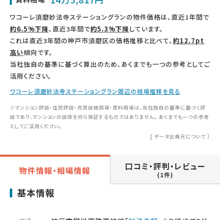
ワコーレ須磨妙法寺ステーショングランの物件価格は、直近1年間で
約6.5%下降
、直近3年間で
約5.3%下降
しています。
これは直近3年間の神戸市須磨区の価格推移と比べて、
約12.7pt
高い
傾向です。
当社独自の基準に基づく算出のため、あくまでも一つの参考としてご
活用ください。
ワコーレ須磨妙法寺ステーショングラン周辺の相場推移を見る
※マンション評価・住民評価・売買価格相場・賃料相場は、当社独自の基準に基づく評
価であり、マンションの価値を何ら保証するものではありません。 あくまでも一つの参考
としてご活用ください。
[
データ出典元について
］
口コミ・評判・レビュー
物件情報・相場情報
(1件)
基本情報