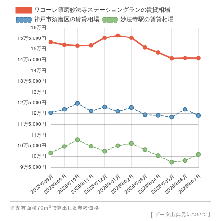
※専有面積70m²で算出した参考価格
[
データ出典元について
］