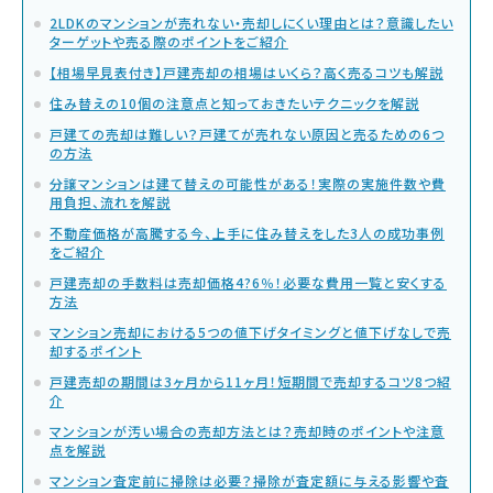
2LDKのマンションが売れない・売却しにくい理由とは？意識したい
ターゲットや売る際のポイントをご紹介
【相場早見表付き】戸建売却の相場はいくら？高く売るコツも解説
住み替えの10個の注意点と知っておきたいテクニックを解説
戸建ての売却は難しい？戸建てが売れない原因と売るための6つ
の方法
分譲マンションは建て替えの可能性がある！実際の実施件数や費
用負担、流れを解説
不動産価格が高騰する今、上手に住み替えをした3人の成功事例
をご紹介
戸建売却の手数料は売却価格4?6％！必要な費用一覧と安くする
方法
マンション売却における5つの値下げタイミングと値下げなしで売
却するポイント
戸建売却の期間は3ヶ月から11ヶ月！短期間で売却するコツ8つ紹
介
マンションが汚い場合の売却方法とは？売却時のポイントや注意
点を解説
マンション査定前に掃除は必要？掃除が査定額に与える影響や査