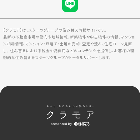
【クラモア】は、スターツグループの住み替え情報サイトです。
最新の不動産市場の動向や地域情報、新築物件や中古物件の情報、マンショ
ン相場情報、マンション・戸建て・土地の売却・査定や流れ、住宅ローン見直
し、 住み替えにおける税金や諸費用などのコンテンツを提供し、お客様の理
想的な住み替えをスターツグループがトータルサポートします。