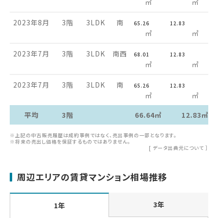
㎡
㎡
2023年8月
3階
3LDK
南
65.26
12.83
㎡
㎡
2023年7月
3階
3LDK
南西
68.01
12.83
㎡
㎡
2023年7月
3階
3LDK
南
65.26
12.83
㎡
㎡
平均
3階
66.64㎡
12.83㎡
※上記の中古販売履歴は成約事例ではなく、売出事例の一部となります。
※将来の売出し価格を保証するものではありません。
[
データ出典元について
］
周辺エリアの賃貸マンション相場推移
3年
1年