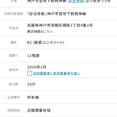
神戸市営地下鉄西神線「
妙法寺駅
」より徒歩で3分
交通
「妙法寺駅」神戸市営地下鉄西神線
利用可能路線
兵庫県神戸市須磨区横尾1丁目9番3号
所在地
周辺地図は
こちら
RC（鉄筋コンクリート）
構造
11階建
階建て
2020年1月
築年月
旧耐震基準と新耐震基準の違い
30戸
総戸数
所有権
土地権利
近隣商業地域
用途地域