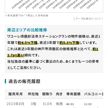
※専有面積70m²で算出した参考価格
[
データ出典元について
］
周辺エリアの比較推移
ワコーレ須磨妙法寺ステーショングランの物件価格は、直近1
年間で
約6.5%下降
、直近3年間で
約5.3%下降
しています。
これは直近3年間の神戸市須磨区の価格推移と比べて、
約1
2.7pt高い
傾向です。
当社独自の基準に基づく算出のため、あくまでも一つの参考
としてご活用ください。
過去の販売履歴
販売年月
所在階
間取り
向き
専有面積
バルコニー面
2023年8月
3階
3LDK
南西
68.01
12.83