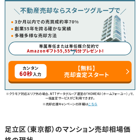
不動産売却ならスターツグループで
3か月以内での売買成約率70%
創業55年を誇る確かな実績
多種多様な売却方法
専属専任または専任媒介契約で
Amazonギフト55,555円分プレゼント!
【無料】
カンタン
60秒
売却査定スタート
入力
※クラモア対応エリア外の場合、NTTデータグループ運営の「HOME4U（ホームフォーユー）」で、
一括査定サービスがご利用できます。
※売却応援キャンペーンの詳細は
こちら
足立区（東京都）のマンション売却相場価
格の現状