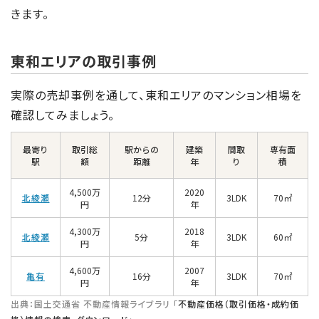
きます。
東和エリアの取引事例
実際の売却事例を通して、東和エリアのマンション相場を
確認してみましょう。
最寄り
取引総
駅からの
建築
間取
専有面
駅
額
距離
年
り
積
4,500万
2020
北綾瀬
12分
3LDK
70㎡
円
年
4,300万
2018
北綾瀬
5分
3LDK
60㎡
円
年
4,600万
2007
亀有
16分
3LDK
70㎡
円
年
出典：国土交通省 不動産情報ライブラリ 「
不動産価格（取引価格・成約価