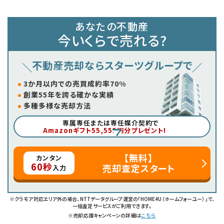
あなたの不動産
今いくらで売れる?
不動産売却ならスターツグループで
3か月以内での売買成約率70%
創業55年を誇る確かな実績
多種多様な売却方法
専属専任または専任媒介契約で
Amazonギフト55,555円分プレゼント!
【無料】
カンタン
60秒
売却査定スタート
入力
※クラモア対応エリア外の場合、NTTデータグループ運営の「HOME4U（ホームフォーユー）」で、
一括査定サービスがご利用できます。
※売却応援キャンペーンの詳細は
こちら