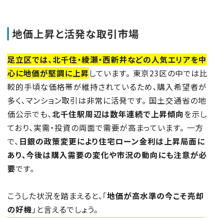
地価上昇と活発な取引市場
足立区では、北千住・綾瀬・西新井などの人気エリアを中
心に地価が堅調に上昇
しています。 東京23区の中では比
較的手頃な価格帯が維持されているため、購入希望者が
多く、マンション取引は非常に活発です。 国土交通省の地
価公示でも、
北千住駅周辺は数年連続で上昇傾向
を示し
ており、実需・投資の両面で需要が高まっています。 一方
で、
日銀の政策変更により住宅ローン金利は上昇局面に
あり、今後は購入需要の変化や市況の動向にも注意が必
要
です。
こうした状況を踏まえると、「
地価が高水準の今こそ売却
の好機
」と言えるでしょう。