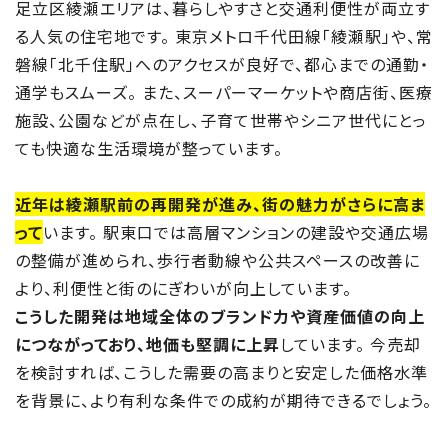
足立区綾瀬エリアは、暮らしやすさと交通利便性が両立す
る人気の住宅地です。 東京メトロ千代田線「綾瀬駅」や、常
磐線「北千住駅」へのアクセスが良好で、都心までの通勤・
通学もスムーズ。 また、スーパーマーケットや商店街、医療
施設、公園などが点在し、子育て世帯やシニア世代にとっ
ても快適な生活環境が整っています。
近年は綾瀬駅前の再開発が進み、街の魅力がさらに高ま
って
います。 駅東口では高層マンションの建設や交通広場
の整備が進められ、歩行者動線や公共スペースの改善に
より、利便性と街のにぎわいが向上しています。
こうした開発は地域全体のブランド力や資産価値の向上
につながっており、地価も堅調に上昇
しています。 今売却
を検討すれば、こうした需要の高まりと安定した価格水準
を背景に、より有利な条件での成約が期待できるでしょう。