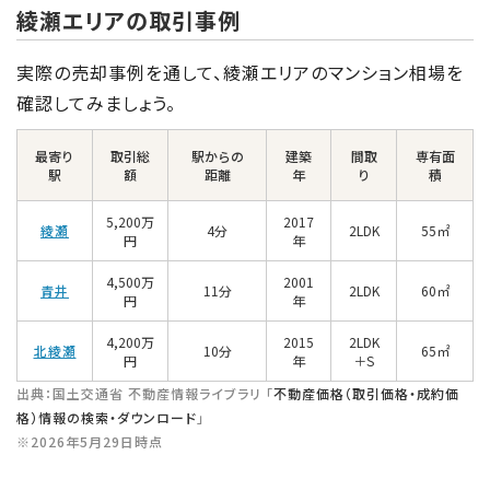
綾瀬エリアの取引事例
実際の売却事例を通して、綾瀬エリアのマンション相場を
確認してみましょう。
最寄り
取引総
駅からの
建築
間取
専有面
駅
額
距離
年
り
積
5,200万
2017
綾瀬
4分
2LDK
55㎡
円
年
4,500万
2001
青井
11分
2LDK
60㎡
円
年
4,200万
2015
2LDK
北綾瀬
10分
65㎡
円
年
＋S
出典：国土交通省 不動産情報ライブラリ 「
不動産価格（取引価格・成約価
格）情報の検索・ダウンロード
」
※2026年5月29日時点