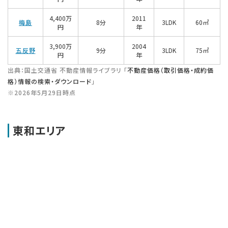
4,400万
2011
梅島
8分
3LDK
60㎡
円
年
3,900万
2004
五反野
9分
3LDK
75㎡
円
年
出典：国土交通省 不動産情報ライブラリ 「
不動産価格（取引価格・成約価
格）情報の検索・ダウンロード
」
※2026年5月29日時点
東和エリア