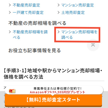
【手順3-1】地域や駅からマンション売却相場・
価格を調べる方法
不動産を売りたいの「マンション売却相場を調べる」に入
専属専任または専任媒介契約で！
Amazonギフト55,555円分プレゼント
ると、エリアや駅からマンション売却相場・価格を調べると
【無料】売却査定スタート
いう見出し内に、「地域から探す」「駅から探す」というボタ