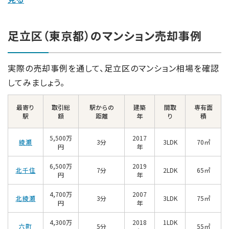
足立区（東京都）のマンション売却事例
実際の売却事例を通して、足立区のマンション相場を確認
してみましょう。
最寄り
取引総
駅からの
建築
間取
専有面
駅
額
距離
年
り
積
5,500万
2017
綾瀬
3分
3LDK
70㎡
円
年
6,500万
2019
北千住
7分
2LDK
65㎡
円
年
4,700万
2007
北綾瀬
3分
3LDK
75㎡
円
年
4,300万
2018
1LDK
六町
5分
55㎡