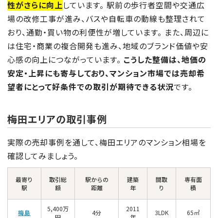
性がさらに向上
しています。 駅前の歩行者空間や交通広
場の改修工事が進み、バスや自転車の動線も整理されて
おり、通勤・買い物の利便性が増しています。 また、周辺に
は住宅・商業の複合開発も進み、地域のブランド価値や安
心感の向上につながっています。
こうした整備は、地価の
安定・上昇にも寄与しており、マンション市場では売却希
望者にとって好条件での取引が期待できる状況
です。
梅田エリアの取引事例
実際の売却事例を通して、梅田エリアのマンション相場を
確認してみましょう。
最寄り
取引総
駅からの
建築
間取
専有面
駅
額
距離
年
り
積
5,400万
2011
梅島
4分
3LDK
65㎡
円
年