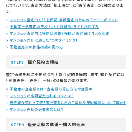
して行います。査定方法は「机上査定」と「訪問査定」の2種類ありま
す。
マンション査定の方法を解説！高額査定のためのアピールポイント
不動産一括査定のデメリットと対処法！サイトの選び方
マンション査定前に掃除は必要？掃除が査定額に与える影響
マンション売却に適した7つのタイミング！
不動産売却の価格相場の調べ方
媒介契約の締結
STEP3
査定価格を基に不動産会社と媒介契約を締結します。媒介契約には
「専属専任」「専任」「一般」の3種類があります。
不動産の査定額とは？査定額の算出方法や注意点
マンションが高額査定されるコツとは？
専任媒介契約って何？家を売るときの手数料や契約解除について解説！
マンション売却の必要書類とは？
販売活動の準備～購入申込み
STEP4