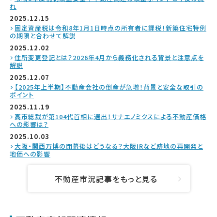
れ
2025.12.15
固定資産税は令和8年1月1日時点の所有者に課税！新築住宅特例
の期限と合わせて解説
2025.12.02
住所変更登記とは？2026年4月から義務化される背景と注意点を
解説
2025.12.07
【2025年上半期】不動産会社の倒産が急増！背景と安全な取引の
ポイント
2025.11.19
高市総裁が第104代首相に選出！サナエノミクスによる不動産価格
への影響は？
2025.10.03
大阪・関西万博の閉幕後はどうなる？大阪IRなど跡地の再開発と
地価への影響
不動産市況記事をもっと見る