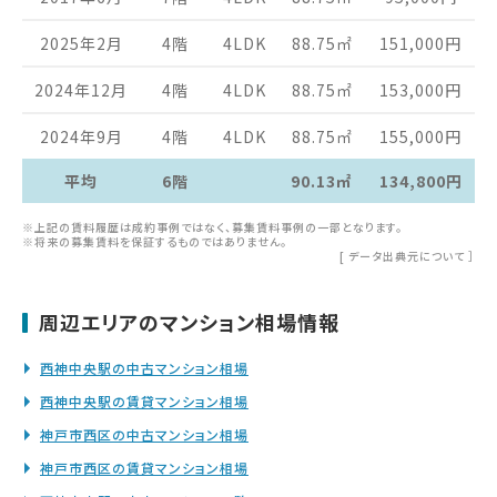
2025年2月
4階
4LDK
88.75
㎡
151,000
円
2024年12月
4階
4LDK
88.75
㎡
153,000
円
2024年9月
4階
4LDK
88.75
㎡
155,000
円
平均
6階
90.13㎡
134,800円
※上記の賃料履歴は成約事例ではなく、募集賃料事例の一部となります。
※将来の募集賃料を保証するものではありません。
[
データ出典元について
］
周辺エリアのマンション相場情報
西神中央駅の中古マンション相場
西神中央駅の賃貸マンション相場
神戸市西区の中古マンション相場
神戸市西区の賃貸マンション相場