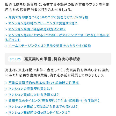
販売活動を始める前に、所有する不動産の販売方針やプランを不動
産会社の営業担当者と打ち合わせましょう。
内覧で好印象をつくる10のコツと気を付けたいNG行動
マンション売却時のクリーニングは実施すべき？
マンションが汚い場合の売却方法とは？
マンション売却における5つの値下げタイミングと値下げなしで売却す
るポイント
ホームステージングとは？意味や効果をわかりやすく解説
売買契約の準備、契約後の手続き
STEP5
売主様、買主様間で条件に合意したら、売買契約を締結します。契約
にあたり必要な書類や費用、流れを事前に確認しておきましょう。
不動産売買契約の基本の流れや締結時の注意点
マンションの売買契約書とは？
マンション売却における決済とは？
費用発生のタイミング/売買契約（手付金・印紙税・仲介手数料）
マンションを売却して現金が入るまでの流れは？
マンション売却時の引っ越しタイミングは？