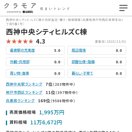
住まいトレンド
西神中央シティヒルズC棟の売却査定・購入・相場情報（兵庫県神戸市西区美賀多台1
丁目9番1号）
西神中央シティヒルズC棟
4.3
更新日：2025/12/02
最寄駅の充実度
周辺環境
5.0
0.0
外観・共用部
部屋仕様・設備
0.0
0.0
買い物・食事
暮らし・子育て
0.0
0.0
西神中央駅ランキング
（203物件中）
7
位
神戸市西区ランキング
（397物件中）
11
位
兵庫県ランキング
（9586物件中）
169
位
1,995万円
売買価格相場
11万6,672円
賃料相場