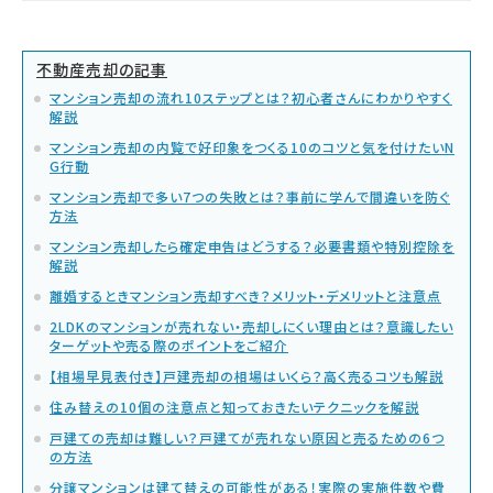
不動産売却の記事
マンション売却の流れ10ステップとは？初心者さんにわかりやすく
解説
マンション売却の内覧で好印象をつくる10のコツと気を付けたいN
G行動
マンション売却で多い7つの失敗とは？事前に学んで間違いを防ぐ
方法
マンション売却したら確定申告はどうする？必要書類や特別控除を
解説
離婚するときマンション売却すべき？メリット・デメリットと注意点
2LDKのマンションが売れない・売却しにくい理由とは？意識したい
ターゲットや売る際のポイントをご紹介
【相場早見表付き】戸建売却の相場はいくら？高く売るコツも解説
住み替えの10個の注意点と知っておきたいテクニックを解説
戸建ての売却は難しい？戸建てが売れない原因と売るための6つ
の方法
分譲マンションは建て替えの可能性がある！実際の実施件数や費