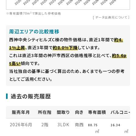
※専有面積70m²で算出した参考価格
[
データ出典元について
］
周辺エリアの比較推移
西神中央シティヒルズC棟の物件価格は、直近1年間で
約4.
1%上昇
、直近3年間で
約8.0%下降
しています。
これは直近3年間の神戸市西区の価格推移と比べて、
約5.6p
t高い
傾向です。
当社独自の基準に基づく算出のため、あくまでも一つの参考
としてご活用ください。
過去の販売履歴
販売年月
所在階
間取り
向き
専有面積
バルコニー
2026年6月
2階
3LDK
南西
88.75
16.34
㎡
㎡