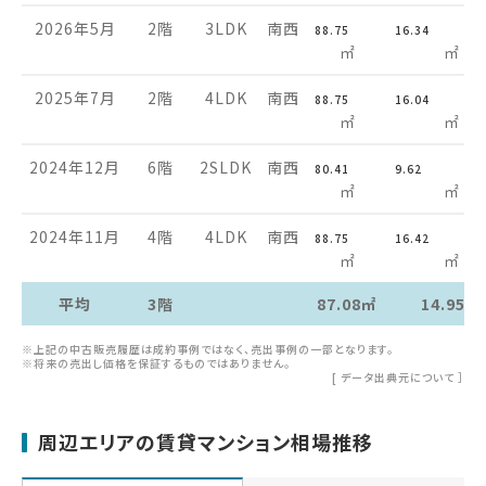
2026年5月
2階
3LDK
南西
88.75
16.34
㎡
㎡
2025年7月
2階
4LDK
南西
88.75
16.04
㎡
㎡
2024年12月
6階
2SLDK
南西
80.41
9.62
㎡
㎡
2024年11月
4階
4LDK
南西
88.75
16.42
㎡
㎡
平均
3階
87.08㎡
14.95㎡
※上記の中古販売履歴は成約事例ではなく、売出事例の一部となります。
※将来の売出し価格を保証するものではありません。
[
データ出典元について
］
周辺エリアの賃貸マンション相場推移