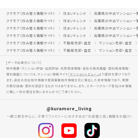
クラモア（住み替え情報サイト）
住まいトレンド
兵庫県の中古マンション一
クラモア（住み替え情報サイト）
住まいトレンド
兵庫県の中古マンション一
クラモア（住み替え情報サイト）
住まいトレンド
兵庫県の中古マンション一
クラモア（住み替え情報サイト）
住まいトレンド
兵庫県の中古マンション一
クラモア（住み替え情報サイト）
不動産売却・査定
マンション売却・査定
クラモア（住み替え情報サイト）
不動産売却・査定
マンション売却・査定
[データ出典元について］
物件概要・マンション評価・住民評価・売買相場情報・過去の販売履歴・賃料相場情報・
賃料履歴については、マンション情報サイト
「マンションレビュー」
より提供を受けており
ます。過去の売出物件情報や賃貸募集物件情報を元に算出した参考情報であり、実際
の取引価格・賃料を保証するものではありません。また、スターツグループ各社は本情報
に関し一切の責任を負いませんのでご了承ください。
@kuramore_living
一都三県を中心に、子育てファミリーにおすすめの「お部屋と街」情報をお届け!