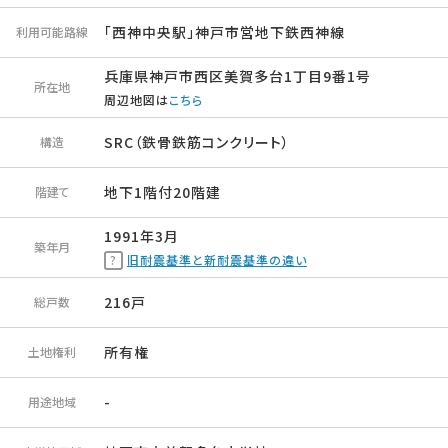
「西神中央駅」神戸市営地下鉄西神線
利用可能路線
兵庫県神戸市西区美賀多台1丁目9番1号
所在地
周辺地図は
こちら
SRC（鉄骨鉄筋コンクリート）
構造
地下1階付20階建
階建て
1991年3月
築年月
旧耐震基準と新耐震基準の違い
216戸
総戸数
所有権
土地権利
-
用途地域