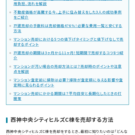
用負担、流れを解説
不動産価格が高騰する今、上手に住み替えをした3人の成功事例
をご紹介
戸建売却の手数料は売却価格4?6％！必要な費用一覧と安くする
方法
マンション売却における5つの値下げタイミングと値下げなしで売
却するポイント
戸建売却の期間は3ヶ月から11ヶ月！短期間で売却するコツ8つ紹
介
マンションが汚い場合の売却方法とは？売却時のポイントや注意
点を解説
マンション査定前に掃除は必要？掃除が査定額に与える影響や査
定時に見られるポイント
マンション売却にかかる期間は？平均目安と長期化したときの打
開策
西神中央シティヒルズC棟を売却する方法
西神中央シティヒルズC棟を売却をするとき、最初に知りたいのは「どんな