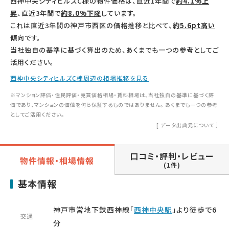
西神中央シティヒルズC棟の物件価格は、直近1年間で
約4.1%上
昇
、直近3年間で
約8.0%下降
しています。
これは直近3年間の神戸市西区の価格推移と比べて、
約5.6pt高い
傾向です。
当社独自の基準に基づく算出のため、あくまでも一つの参考としてご
活用ください。
西神中央シティヒルズC棟周辺の相場推移を見る
※マンション評価・住民評価・売買価格相場・賃料相場は、当社独自の基準に基づく評
価であり、マンションの価値を何ら保証するものではありません。 あくまでも一つの参考
としてご活用ください。
[
データ出典元について
］
口コミ・評判・レビュー
物件情報・相場情報
(1件)
基本情報
神戸市営地下鉄西神線「
西神中央駅
」より徒歩で6
交通
分