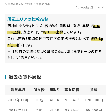
※専有面積70m²で算出した参考価格
[
データ出典元について
］
周辺エリアの比較推移
西神中央シティヒルズC棟の物件賃料は、直近1年間で
約6.
6%上昇
、直近3年間で
約3.0%上昇
しています。
これは直近3年間の神戸市西区の価格推移と比べて、
約7.8p
t低い
傾向です。
当社独自の基準に基づく算出のため、あくまでも一つの参考
としてご活用ください。
過去の賃料履歴
賃貸年月
所在階
間取り
専有面積
賃料
2017年11月
10階
4LDK
95.64
㎡
120,000
円
2017年6月
7階
4LDK
88.75
㎡
95,000
円