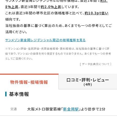
サンメゾン新金岡レジデンシャルの物件価格は、直近1年間で
約3.
8%上昇
、直近3年間で
約2.0%上昇
しています。
これは直近3年間の堺市北区の価格推移と比べて、
約10.3pt低い
傾向です。
当社独自の基準に基づく算出のため、あくまでも一つの参考としてご
活用ください。
サンメゾン新金岡レジデンシャル周辺の相場推移を見る
※マンション評価・住民評価・売買価格相場・賃料相場は、当社独自の基準に基づく評
価であり、マンションの価値を何ら保証するものではありません。 あくまでも一つの参考
としてご活用ください。
[
データ出典元について
］
口コミ・評判・レビュー
物件情報・相場情報
(4件)
基本情報
大阪メトロ御堂筋線「
新金岡駅
」より徒歩で2分
交通