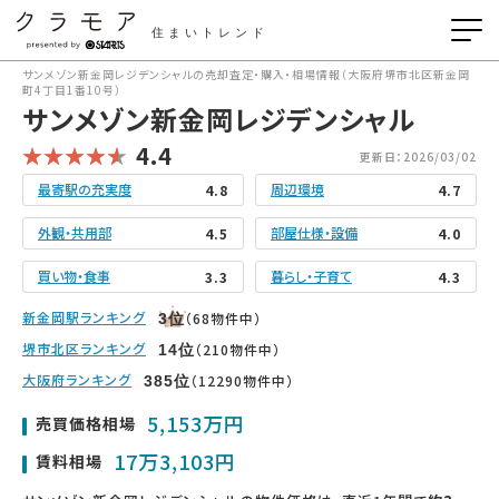
住まいトレンド
サンメゾン新金岡レジデンシャルの売却査定・購入・相場情報（大阪府堺市北区新金岡
町4丁目1番10号）
サンメゾン新金岡レジデンシャル
4.4
更新日：2026/03/02
最寄駅の充実度
周辺環境
4.8
4.7
外観・共用部
部屋仕様・設備
4.5
4.0
買い物・食事
暮らし・子育て
3.3
4.3
新金岡駅ランキング
（68物件中）
3
位
堺市北区ランキング
（210物件中）
14
位
大阪府ランキング
（12290物件中）
385
位
5,153万円
売買価格相場
17万3,103円
賃料相場