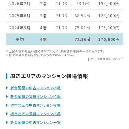
2026年2月
2階
2LDK
73.1
㎡
195,000
円
2025年6月
2階
3LDK
68.54
㎡
123,000
円
2024年9月
4階
3LDK
75.01
㎡
175,000
円
平均
4階
72.16㎡
170,600円
※上記の賃料履歴は成約事例ではなく、募集賃料事例の一部となります。
※将来の募集賃料を保証するものではありません。
[
データ出典元について
］
周辺エリアのマンション相場情報
新金岡駅の中古マンション相場
新金岡駅の賃貸マンション相場
堺市北区の中古マンション相場
堺市北区の賃貸マンション相場
新金岡駅の中古マンション一覧