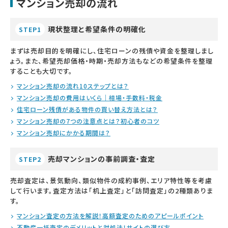
マンション売却の流れ
現状整理と希望条件の明確化
STEP1
まずは売却目的を明確にし、住宅ローンの残債や資金を整理しまし
ょう。また、希望売却価格・時期・売却方法もなどの希望条件を整理
することも大切です。
マンション売却の流れ10ステップとは？
マンション売却の費用はいくら｜相場・手数料・税金
住宅ローン残債がある物件の買い替え方法とは？
マンション売却の7つの注意点とは？初心者のコツ
マンション売却にかかる期間は？
売却マンションの事前調査・査定
STEP2
売却査定は、景気動向、類似物件の成約事例、エリア特性等を考慮
して行います。査定方法は「机上査定」と「訪問査定」の2種類ありま
す。
マンション査定の方法を解説！高額査定のためのアピールポイント
不動産一括査定のデメリットと対処法！サイトの選び方