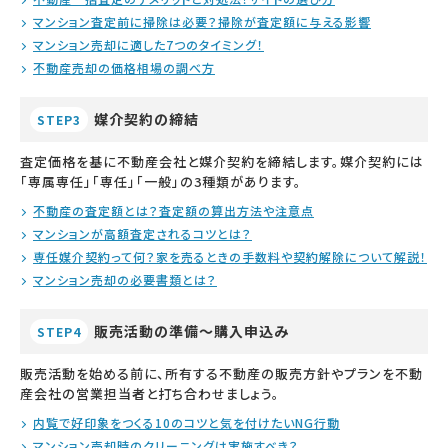
マンション査定前に掃除は必要？掃除が査定額に与える影響
マンション売却に適した7つのタイミング！
不動産売却の価格相場の調べ方
媒介契約の締結
STEP3
査定価格を基に不動産会社と媒介契約を締結します。媒介契約には
「専属専任」「専任」「一般」の3種類があります。
不動産の査定額とは？査定額の算出方法や注意点
マンションが高額査定されるコツとは？
専任媒介契約って何？家を売るときの手数料や契約解除について解説！
マンション売却の必要書類とは？
販売活動の準備～購入申込み
STEP4
販売活動を始める前に、所有する不動産の販売方針やプランを不動
産会社の営業担当者と打ち合わせましょう。
内覧で好印象をつくる10のコツと気を付けたいNG行動
マンション売却時のクリーニングは実施すべき？