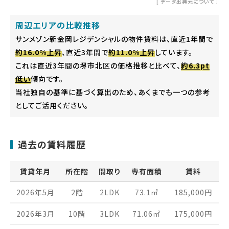
[
データ出典元について
］
周辺エリアの比較推移
サンメゾン新金岡レジデンシャルの物件賃料は、直近1年間で
約16.0%上昇
、直近3年間で
約11.0%上昇
しています。
これは直近3年間の堺市北区の価格推移と比べて、
約6.3pt
低い
傾向です。
当社独自の基準に基づく算出のため、あくまでも一つの参考
としてご活用ください。
過去の賃料履歴
賃貸年月
所在階
間取り
専有面積
賃料
2026年5月
2階
2LDK
73.1
㎡
185,000
円
2026年3月
10階
3LDK
71.06
㎡
175,000
円