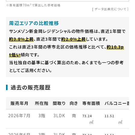
※専有面積70m²で算出した参考価格
[
データ出典元について
］
周辺エリアの比較推移
サンメゾン新金岡レジデンシャルの物件価格は、直近1年間で
約3.8%上昇
、直近3年間で
約2.0%上昇
しています。
これは直近3年間の堺市北区の価格推移と比べて、
約10.3p
t低い
傾向です。
当社独自の基準に基づく算出のため、あくまでも一つの参考
としてご活用ください。
過去の販売履歴
販売年月
所在階
間取り
向き
専有面積
バルコニー面
2026年7月
3階
3LDK
南
73.24
11.52
㎡
㎡
2026年6月
3階
3LDK
南