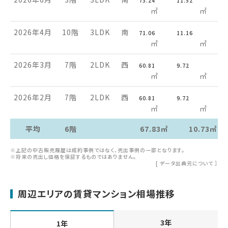
73.24
11.52
㎡
㎡
2026年4月
10階
3LDK
南
71.06
11.16
㎡
㎡
2026年3月
7階
2LDK
西
60.81
9.72
㎡
㎡
2026年2月
7階
2LDK
西
60.81
9.72
㎡
㎡
平均
6階
67.83㎡
10.73㎡
※上記の中古販売履歴は成約事例ではなく、売出事例の一部となります。
※将来の売出し価格を保証するものではありません。
[
データ出典元について
］
周辺エリアの賃貸マンション相場推移
3年
1年