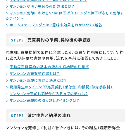
マンションが汚い場合の売却方法とは？
マンション売却における5つの値下げタイミングと値下げなしで売却す
るポイント
ホームステージングとは？意味や効果をわかりやすく解説
売買契約の準備、契約後の手続き
STEP5
売主様、買主様間で条件に合意したら、売買契約を締結します。契約
にあたり必要な書類や費用、流れを事前に確認しておきましょう。
不動産売買契約の基本の流れや締結時の注意点
マンションの売買契約書とは？
マンション売却における決済とは？
費用発生のタイミング/売買契約（手付金・印紙税・仲介手数料）
マンションを売却して現金が入るまでの流れは？
マンション売却時の引っ越しタイミングは？
確定申告と納税の流れ
STEP6
マンションを売却して利益が出たときには、その利益（譲渡所得金