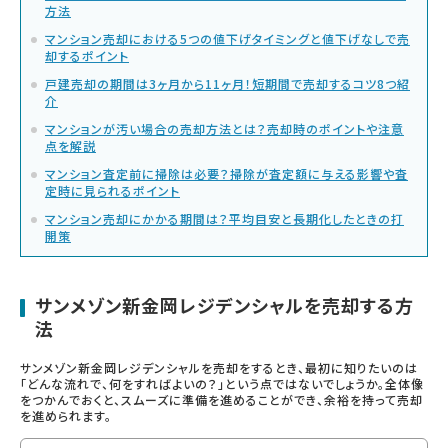
方法
マンション売却における5つの値下げタイミングと値下げなしで売
却するポイント
戸建売却の期間は3ヶ月から11ヶ月！短期間で売却するコツ8つ紹
介
マンションが汚い場合の売却方法とは？売却時のポイントや注意
点を解説
マンション査定前に掃除は必要？掃除が査定額に与える影響や査
定時に見られるポイント
マンション売却にかかる期間は？平均目安と長期化したときの打
開策
サンメゾン新金岡レジデンシャルを売却する方
法
サンメゾン新金岡レジデンシャルを売却をするとき、最初に知りたいのは
「どんな流れで、何をすればよいの？」という点ではないでしょうか。全体像
をつかんでおくと、スムーズに準備を進めることができ、余裕を持って売却
を進められます。