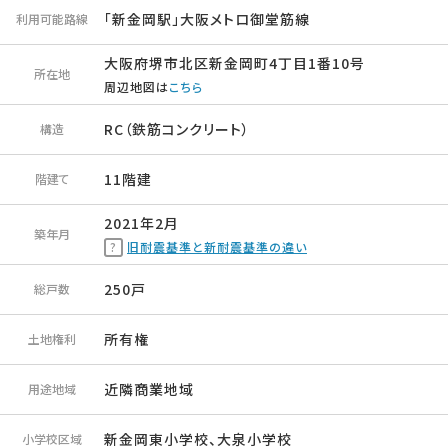
「新金岡駅」大阪メトロ御堂筋線
利用可能路線
大阪府堺市北区新金岡町4丁目1番10号
所在地
周辺地図は
こちら
RC（鉄筋コンクリート）
構造
11階建
階建て
2021年2月
築年月
旧耐震基準と新耐震基準の違い
250戸
総戸数
所有権
土地権利
近隣商業地域
用途地域
新金岡東小学校、大泉小学校
小学校区域