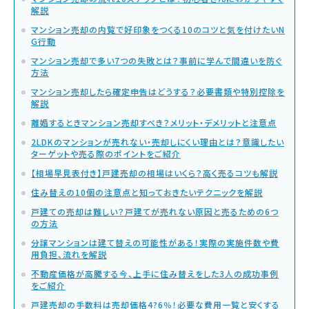
解説
マンション売却の内覧で好印象をつくる10のコツと気を付けたいN
G行動
マンション売却で多い7つの失敗とは？事前に学んで間違いを防ぐ
方法
マンション売却したら確定申告はどうする？必要書類や特別控除を
解説
離婚するときマンション売却すべき？メリット・デメリットと注意点
2LDKのマンションが売れない・売却しにくい理由とは？意識したい
ターゲットや売る際のポイントをご紹介
【相場早見表付き】戸建売却の相場はいくら？高く売るコツも解説
住み替えの10個の注意点と知っておきたいテクニックを解説
戸建ての売却は難しい？戸建てが売れない原因と売るための6つ
の方法
分譲マンションは建て替えの可能性がある！実際の実施件数や費
用負担、流れを解説
不動産価格が高騰する今、上手に住み替えをした3人の成功事例
をご紹介
戸建売却の手数料は売却価格4?6％！必要な費用一覧と安くする