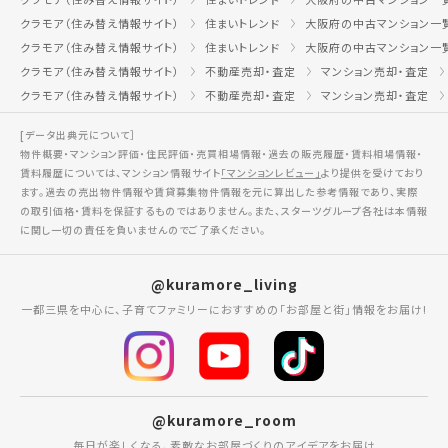
クラモア（住み替え情報サイト）
住まいトレンド
大阪府の中古マンション一
クラモア（住み替え情報サイト）
住まいトレンド
大阪府の中古マンション一
クラモア（住み替え情報サイト）
不動産売却・査定
マンション売却・査定
クラモア（住み替え情報サイト）
不動産売却・査定
マンション売却・査定
[データ出典元について］
物件概要・マンション評価・住民評価・売買相場情報・過去の販売履歴・賃料相場情報・
賃料履歴については、マンション情報サイト
「マンションレビュー」
より提供を受けており
ます。過去の売出物件情報や賃貸募集物件情報を元に算出した参考情報であり、実際
の取引価格・賃料を保証するものではありません。また、スターツグループ各社は本情報
に関し一切の責任を負いませんのでご了承ください。
@kuramore_living
一都三県を中心に、子育てファミリーにおすすめの「お部屋と街」情報をお届け!
@kuramore_room
毎日が楽しくなる、素敵なお部屋づくりのアイデアをお届け