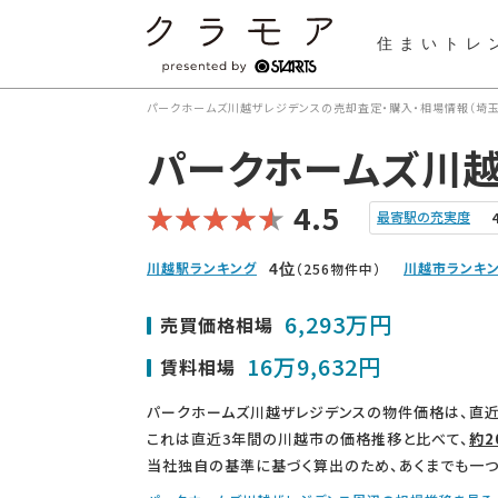
住まいトレ
パークホームズ川越ザレジデンスの売却査定・購入・相場情報（埼玉
パークホームズ川
4.5
最寄駅の充実度
川越駅ランキング
川越市ランキ
（256物件中）
4
位
6,293万円
売買価格相場
16万9,632円
賃料相場
パークホームズ川越ザレジデンスの物件価格は、直近
これは直近3年間の川越市の価格推移と比べて、
約2
当社独自の基準に基づく算出のため、あくまでも一つ