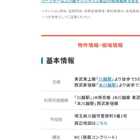
パークホームズ川越ザレジデンス周辺の相場推移を見る
※マンション評価・住民評価・売買価格相場・賃料相場は、当社独自
一つの参考としてご活用ください。
物件情報・相場情報
基本情報
東武東上線「
川越駅
」より徒歩で5
交通
西武新宿線「
本川越駅
」より徒歩で
「川越駅」JR埼京線 JR川越線 東
利用可能路線
「本川越駅」西武新宿線
埼玉県川越市菅原町5番1号
所在地
周辺地図は
こちら
構造
RC（鉄筋コンクリート）