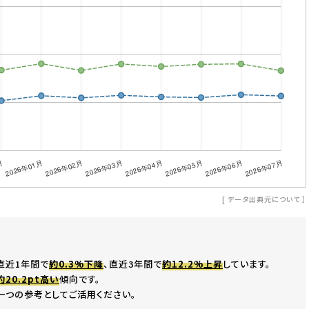
[
データ出典元について
］
直近1年間で
約0.3%下降
、直近3年間で
約12.2%上昇
しています。
約20.2pt高い
傾向です。
一つの参考としてご活用ください。