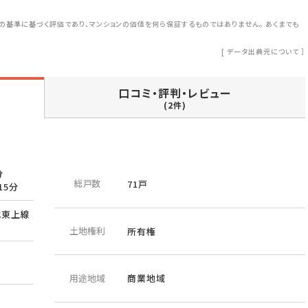
の基準に基づく評価であり、マンションの価値を何ら保証するものではありません。 あくまでも
[
データ出典元について
］
口コミ・評判・レビュー
(2件)
分
総戸数
71戸
15分
武東上線
土地権利
所有権
用途地域
商業地域