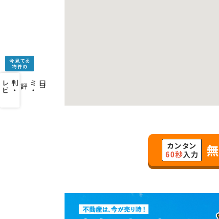
今見てる
物件の
口
コ
ミ
・
判
・
レ
ビ
ュ
ー
を
み
評
カンタン
無
60秒
入力