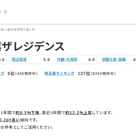
ンド
県川越市菅原町5番1号）
越ザレジデンス
周辺環境
外観・共用部
部屋仕様・設備
4.0
5.0
0.0
0
ング
埼玉県ランキング
（435物件中）
（8355物件中）
5
位
127
位
1年間で
約0.3%下降
、直近3年間で
約12.2%上昇
しています。
0.2pt高い
傾向です。
の参考としてご活用ください。