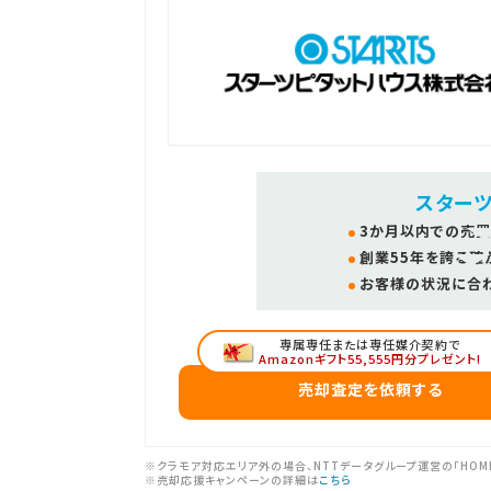
スター
3か月以内での売買
創業55年を誇る確
お客様の状況に合
専属専任または専任媒介契約で
Amazonギフト55,555円分プレゼント!
売却査定を依頼する
※クラモア対応エリア外の場合、NTTデータグループ運営の「HOM
※売却応援キャンペーンの詳細は
こちら