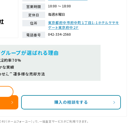
10:00 ～ 18:00
営業時間
毎週水曜日
定休日
東京都府中市府中町１丁目1-1ホテルケヤキ
住所
ゲート東京府中２Ｆ
042-334-2560
電話番号
ツグループが選ばれる理由
成約率70%
かな実績
わせた多種多様な売却方法
購入の相談をする
E4U（ホームフォーユー）」で、一括査定サービスがご利用できます。