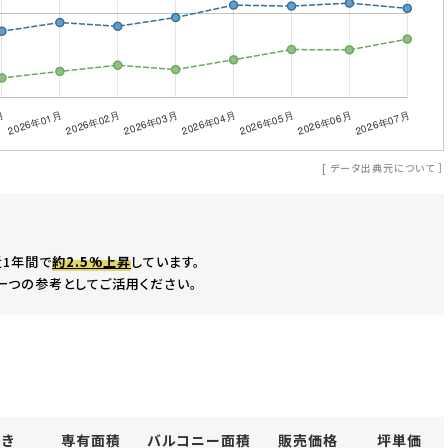
[
データ出典元について
］
近1年間で
約2.5%上昇
しています。
一つの参考としてご活用ください。
向き
専有面積
バルコニー面積
販売価格
坪単価