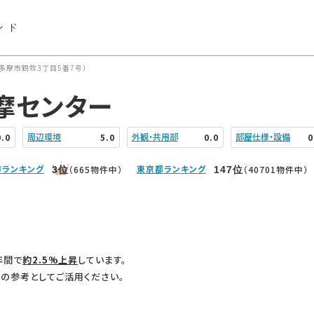
ンド
多摩市鶴牧3丁目5番7号）
摩センター
周辺環境
外観・共用部
部屋仕様・設備
0.0
5.0
0.0
0
市ランキング
東京都ランキング
（665物件中）
（40701物件中）
3
位
147
位
年間で
約2.5%上昇
しています。
の参考としてご活用ください。