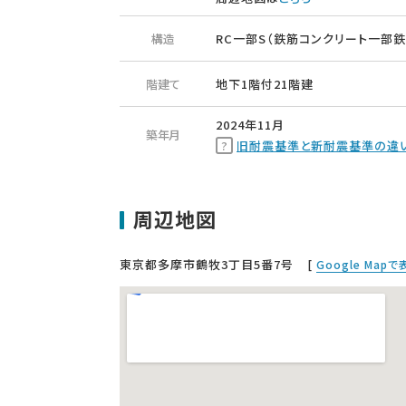
構造
RC一部S（鉄筋コンクリート一部鉄
階建て
地下1階付21階建
2024年11月
築年月
旧耐震基準と新耐震基準の違
周辺地図
東京都多摩市鶴牧3丁目5番7号
[
Google Map