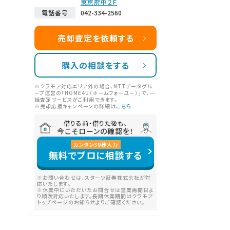
東京府中２Ｆ
電話番号
042-334-2560
売却査定を依頼する
購入の相談をする
※クラモア対応エリア外の場合、NTTデータグル
ープ運営の「HOME4U（ホームフォーユー）」で、一
括査定サービスがご利用できます。
※売却応援キャンペーンの詳細は
こちら
借りる前・借りた後も、
今こそローンの確認を！
カンタン
30
秒
入力
無料でプロに相談する
※お問い合わせは、スターツ証券株式会社が対
応いたします。
※休業中にいただいたお問合せは営業再開日よ
り順次対応いたします。長期休業期間はクラモア
トップページのお知らせよりご確認ください。