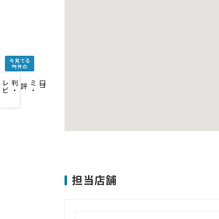
今見てる
物件の
口
コ
ミ
・
判
・
レ
ビ
ュ
ー
を
み
評
担当店舗