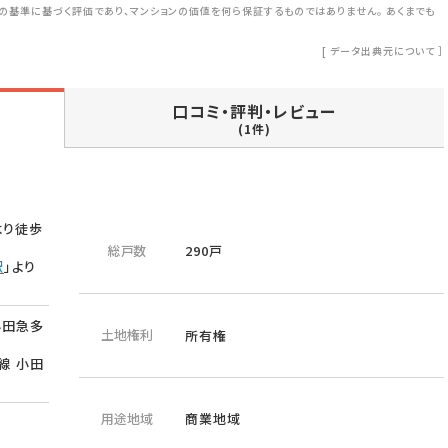
の基準に基づく評価であり、マンションの価値を何ら保証するものではありません。 あくまでも
[
データ出典元について
］
口コミ・評判・レビュー
(1件)
より徒歩
総戸数
290戸
駅
」より
小田急多
土地権利
所有権
線 小田
用途地域
商業地域