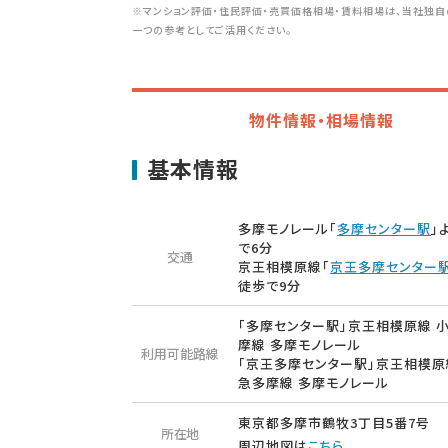
※マンション評価・住民評価・売買価格相場・賃料相場は、当社独自
一つの参考としてご活用ください。
物件情報・相場情報
基本情報
多摩モノレール「
多摩センター駅
」
で6分
交通
京王相模原線「
京王多摩センター
徒歩で9分
「多摩センター駅」京王相模原線 
摩線 多摩モノレール
利用可能路線
「京王多摩センター駅」京王相模原
急多摩線 多摩モノレール
東京都多摩市鶴牧3丁目5番7号
所在地
周辺地図は
こちら