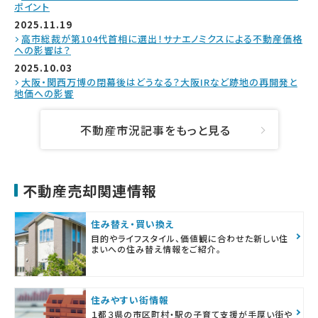
ポイント
2025.11.19
高市総裁が第104代首相に選出！サナエノミクスによる不動産価格
への影響は？
2025.10.03
大阪・関西万博の閉幕後はどうなる？大阪IRなど跡地の再開発と
地価への影響
不動産市況記事をもっと見る
不動産売却関連情報
住み替え・買い換え
目的やライフスタイル、価値観に合わせた新しい住
まいへの住み替え情報をご紹介。
住みやすい街情報
１都３県の市区町村・駅の子育て支援が手厚い街や