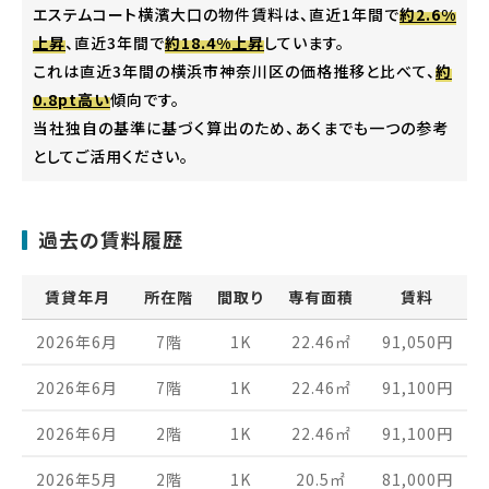
エステムコート横濱大口の物件賃料は、直近1年間で
約2.6%
上昇
、直近3年間で
約18.4%上昇
しています。
これは直近3年間の横浜市神奈川区の価格推移と比べて、
約
0.8pt高い
傾向です。
当社独自の基準に基づく算出のため、あくまでも一つの参考
としてご活用ください。
過去の賃料履歴
賃貸年月
所在階
間取り
専有面積
賃料
2026年6月
7階
1K
22.46
㎡
91,050
円
2026年6月
7階
1K
22.46
㎡
91,100
円
2026年6月
2階
1K
22.46
㎡
91,100
円
2026年5月
2階
1K
20.5
㎡
81,000
円