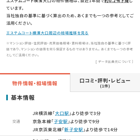
エステムコート横濱大口の物件価格は、直近1年間で
約0.2%下降
し
ています。
当社独自の基準に基づく算出のため、あくまでも一つの参考としてご
活用ください。
エステムコート横濱大口周辺の相場推移を見る
※マンション評価・住民評価・売買価格相場・賃料相場は、当社独自の基準に基づく評
価であり、マンションの価値を何ら保証するものではありません。 あくまでも一つの参考
としてご活用ください。
[
データ出典元について
］
口コミ・評判・レビュー
物件情報・相場情報
(1件)
基本情報
JR横浜線「
大口駅
」より徒歩で3分
京急本線「
子安駅
」より徒歩で9分
交通
JR京浜東北線「
新子安駅
」より徒歩で14分