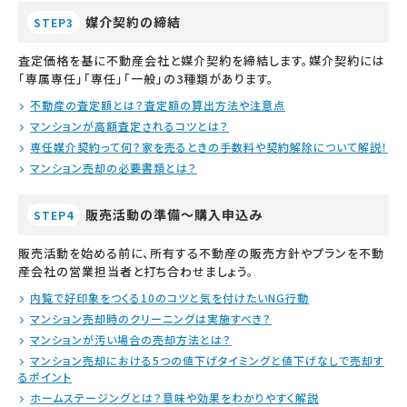
媒介契約の締結
STEP3
査定価格を基に不動産会社と媒介契約を締結します。媒介契約には
「専属専任」「専任」「一般」の3種類があります。
不動産の査定額とは？査定額の算出方法や注意点
マンションが高額査定されるコツとは？
専任媒介契約って何？家を売るときの手数料や契約解除について解説！
マンション売却の必要書類とは？
販売活動の準備～購入申込み
STEP4
販売活動を始める前に、所有する不動産の販売方針やプランを不動
産会社の営業担当者と打ち合わせましょう。
内覧で好印象をつくる10のコツと気を付けたいNG行動
マンション売却時のクリーニングは実施すべき？
マンションが汚い場合の売却方法とは？
マンション売却における5つの値下げタイミングと値下げなしで売却す
るポイント
ホームステージングとは？意味や効果をわかりやすく解説