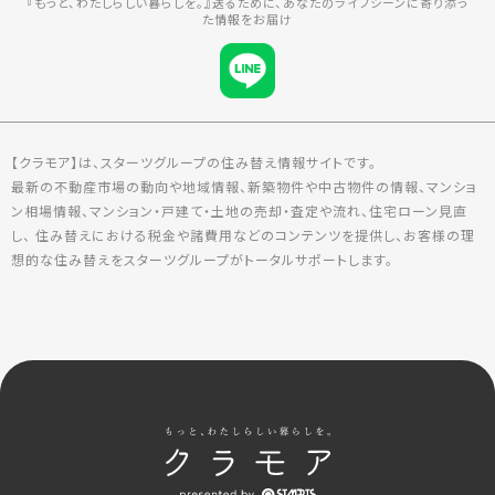
『もっと、わたしらしい暮らしを。』送るために、あなたのライフシーンに寄り添っ
た情報をお届け
【クラモア】は、スターツグループの住み替え情報サイトです。
最新の不動産市場の動向や地域情報、新築物件や中古物件の情報、マンショ
ン相場情報、マンション・戸建て・土地の売却・査定や流れ、住宅ローン見直
し、 住み替えにおける税金や諸費用などのコンテンツを提供し、お客様の理
想的な住み替えをスターツグループがトータルサポートします。