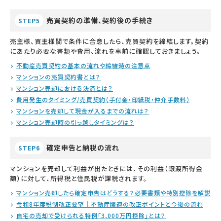
売買契約の準備、契約後の手続き
STEP5
売主様、買主様間で条件に合意したら、売買契約を締結します。契約
にあたり必要な書類や費用、流れを事前に確認しておきましょう。
不動産売買契約の基本の流れや締結時の注意点
マンションの売買契約書とは？
マンション売却における決済とは？
費用発生のタイミング/売買契約（手付金・印紙税・仲介手数料）
マンションを売却して現金が入るまでの流れは？
マンション売却時の引っ越しタイミングは？
確定申告と納税の流れ
STEP6
マンションを売却して利益が出たときには、その利益（譲渡所得金
額）に対して、所得税と住民税が課税されます。
マンション売却したら確定申告はどうする？必要書類や特別控除を解説
令和8年度税制改正要望｜不動産関連の改正ポイントと今後の流れ
自宅の売却で受けられる特例「3,000万円控除」とは？