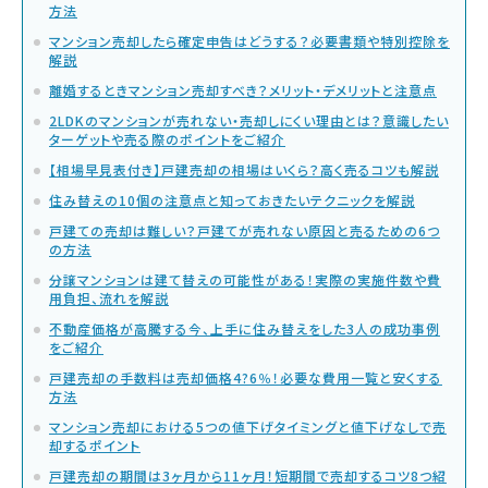
方法
マンション売却したら確定申告はどうする？必要書類や特別控除を
解説
離婚するときマンション売却すべき？メリット・デメリットと注意点
2LDKのマンションが売れない・売却しにくい理由とは？意識したい
ターゲットや売る際のポイントをご紹介
【相場早見表付き】戸建売却の相場はいくら？高く売るコツも解説
住み替えの10個の注意点と知っておきたいテクニックを解説
戸建ての売却は難しい？戸建てが売れない原因と売るための6つ
の方法
分譲マンションは建て替えの可能性がある！実際の実施件数や費
用負担、流れを解説
不動産価格が高騰する今、上手に住み替えをした3人の成功事例
をご紹介
戸建売却の手数料は売却価格4?6％！必要な費用一覧と安くする
方法
マンション売却における5つの値下げタイミングと値下げなしで売
却するポイント
戸建売却の期間は3ヶ月から11ヶ月！短期間で売却するコツ8つ紹