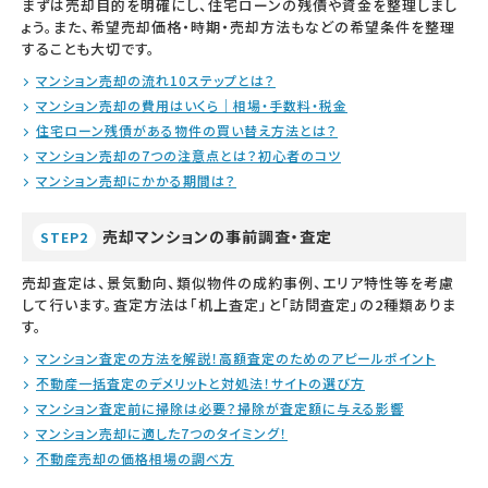
まずは売却目的を明確にし、住宅ローンの残債や資金を整理しまし
ょう。また、希望売却価格・時期・売却方法もなどの希望条件を整理
することも大切です。
マンション売却の流れ10ステップとは？
マンション売却の費用はいくら｜相場・手数料・税金
住宅ローン残債がある物件の買い替え方法とは？
マンション売却の7つの注意点とは？初心者のコツ
マンション売却にかかる期間は？
売却マンションの事前調査・査定
STEP2
売却査定は、景気動向、類似物件の成約事例、エリア特性等を考慮
して行います。査定方法は「机上査定」と「訪問査定」の2種類ありま
す。
マンション査定の方法を解説！高額査定のためのアピールポイント
不動産一括査定のデメリットと対処法！サイトの選び方
マンション査定前に掃除は必要？掃除が査定額に与える影響
マンション売却に適した7つのタイミング！
不動産売却の価格相場の調べ方