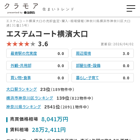
住まいトレンド
エステムコート横濱大口の売却査定・購入・相場情報（神奈川県横浜市神奈川区大口
通131番15号）
エステムコート横濱大口
3.6
更新日：2026/04/02
最寄駅の充実度
周辺環境
0.0
3.0
外観・共用部
部屋仕様・設備
0.0
0.0
買い物・食事
暮らし・子育て
0.0
0.0
大口駅ランキング
（189物件中）
23
位
横浜市神奈川区ランキング
（822物件中）
139
位
神奈川県ランキング
（20911物件中）
2541
位
8,041万円
売買価格相場
28万2,411円
賃料相場