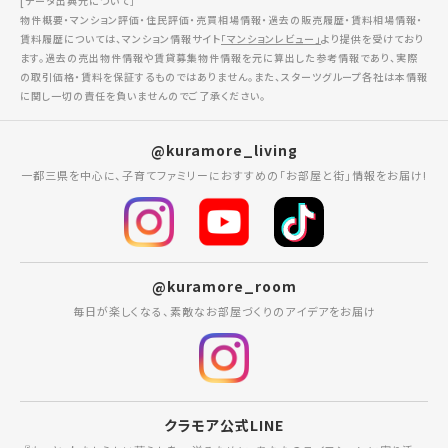
[データ出典元について］
物件概要・マンション評価・住民評価・売買相場情報・過去の販売履歴・賃料相場情報・
賃料履歴については、マンション情報サイト
「マンションレビュー」
より提供を受けており
ます。過去の売出物件情報や賃貸募集物件情報を元に算出した参考情報であり、実際
の取引価格・賃料を保証するものではありません。また、スターツグループ各社は本情報
に関し一切の責任を負いませんのでご了承ください。
@kuramore_living
一都三県を中心に、子育てファミリーにおすすめの「お部屋と街」情報をお届け!
@kuramore_room
毎日が楽しくなる、素敵なお部屋づくりのアイデアをお届け
クラモア公式LINE