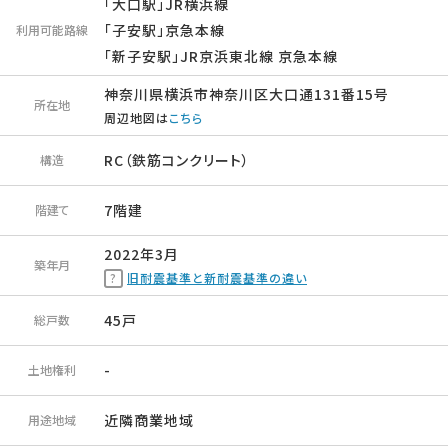
「大口駅」JR横浜線
「子安駅」京急本線
利用可能路線
「新子安駅」JR京浜東北線 京急本線
神奈川県横浜市神奈川区大口通131番15号
所在地
周辺地図は
こちら
RC（鉄筋コンクリート）
構造
7階建
階建て
2022年3月
築年月
旧耐震基準と新耐震基準の違い
45戸
総戸数
-
土地権利
近隣商業地域
用途地域