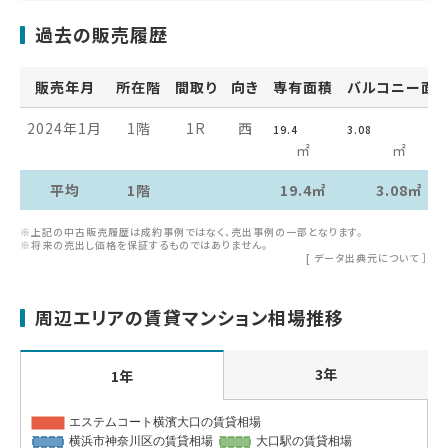
過去の販売履歴
販売年月
所在階
間取り
向き
専有面積
バルコニー面
2024年1月
1階
1R
西
19.4
3.08
㎡
㎡
平均
1階
19.4㎡
3.08㎡
※上記の中古販売履歴は成約事例ではなく、売出事例の一部となります。
※将来の売出し価格を保証するものではありません。
[
データ出典元について
］
周辺エリアの賃貸マンション相場推移
3年
1年