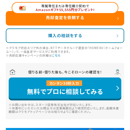
専属専任または専任媒介契約で
Amazonギフト55,555円分プレゼント!
売却査定を依頼する
購入の相談をする
※クラモア対応エリア外の場合、NTTデータグループ運営の「HOME4U（ホームフォー
ユー）」で、一括査定サービスがご利用できます。
※売却応援キャンペーンの詳細は
こちら
借りる前・借りた後も、今こそローンの確認を！
カンタン
30
秒
入力
無料でプロに相談してみる
※お問い合わせは、スターツ証券株式会社が対応いたします。
※休業中にいただいたお問合せは営業再開日より順次対応いたします。長期休業
期間はクラモアトップページのお知らせよりご確認ください。