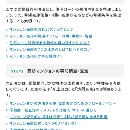
まずは売却目的を明確にし、住宅ローンの残債や資金を整理しまし
ょう。また、希望売却価格・時期・売却方法もなどの希望条件を整理
することも大切です。
マンション売却の流れ10ステップとは？
マンション売却の費用はいくら｜相場・手数料・税金
住宅ローン残債がある物件の買い替え方法とは？
マンション売却の7つの注意点とは？初心者のコツ
マンション売却にかかる期間は？
売却マンションの事前調査・査定
STEP2
売却査定は、景気動向、類似物件の成約事例、エリア特性等を考慮
して行います。査定方法は「机上査定」と「訪問査定」の2種類ありま
す。
マンション査定の方法を解説！高額査定のためのアピールポイント
不動産一括査定のデメリットと対処法！サイトの選び方
マンション査定前に掃除は必要？掃除が査定額に与える影響
マンション売却に適した7つのタイミング！
不動産売却の価格相場の調べ方