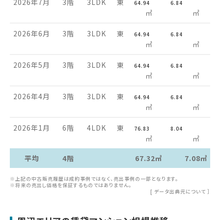
2026年7月
3階
3LDK
東
64.94
6.84
㎡
㎡
2026年6月
3階
3LDK
東
64.94
6.84
㎡
㎡
2026年5月
3階
3LDK
東
64.94
6.84
㎡
㎡
2026年4月
3階
3LDK
東
64.94
6.84
㎡
㎡
2026年1月
6階
4LDK
東
76.83
8.04
㎡
㎡
平均
4階
67.32㎡
7.08㎡
※上記の中古販売履歴は成約事例ではなく、売出事例の一部となります。
※将来の売出し価格を保証するものではありません。
[
データ出典元について
］