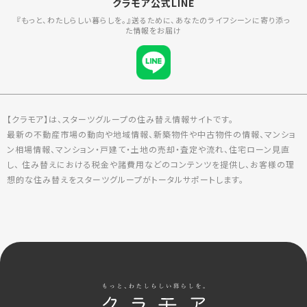
クラモア公式LINE
『もっと、わたしらしい暮らしを。』送るために、あなたのライフシーンに寄り添っ
た情報をお届け
【クラモア】は、スターツグループの住み替え情報サイトです。
最新の不動産市場の動向や地域情報、新築物件や中古物件の情報、マンショ
ン相場情報、マンション・戸建て・土地の売却・査定や流れ、住宅ローン見直
し、 住み替えにおける税金や諸費用などのコンテンツを提供し、お客様の理
想的な住み替えをスターツグループがトータルサポートします。