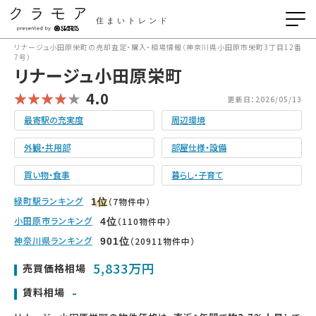
住まいトレンド
リナージュ小田原栄町の売却査定・購入・相場情報（神奈川県小田原市栄町3丁目12番
7号）
リナージュ小田原栄町
4.0
更新日：2026/05/13
最寄駅の充実度
周辺環境
外観・共用部
部屋仕様・設備
買い物・食事
暮らし・子育て
緑町駅ランキング
（7物件中）
1
位
小田原市ランキング
（110物件中）
4
位
神奈川県ランキング
（20911物件中）
901
位
5,833万円
売買価格相場
-
賃料相場