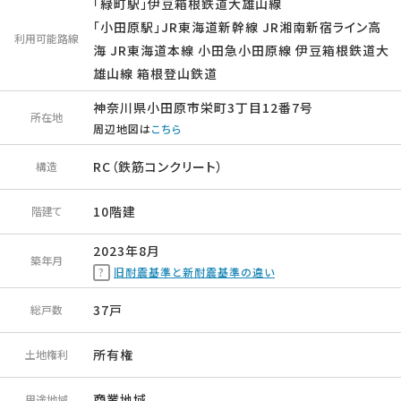
「緑町駅」伊豆箱根鉄道大雄山線
「小田原駅」JR東海道新幹線 JR湘南新宿ライン高
利用可能路線
海 JR東海道本線 小田急小田原線 伊豆箱根鉄道大
雄山線 箱根登山鉄道
神奈川県小田原市栄町3丁目12番7号
所在地
周辺地図は
こちら
RC（鉄筋コンクリート）
構造
10階建
階建て
2023年8月
築年月
旧耐震基準と新耐震基準の違い
37戸
総戸数
所有権
土地権利
商業地域
用途地域