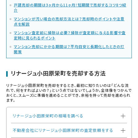
戸建売却の期間は3ヶ月から11ヶ月！短期間で売却するコツ8つ紹
介
マンションが汚い場合の売却方法とは？売却時のポイントや注意
点を解説
マンション査定前に掃除は必要？掃除が査定額に与える影響や査
定時に見られるポイント
マンション売却にかかる期間は？平均目安と長期化したときの打
開策
リナージュ小田原栄町を売却する方法
リナージュ小田原栄町を売却をするとき、最初に知りたいのは「どんな流
れで、何をすればよいの？」という点ではないでしょうか。全体像をつかんで
おくと、スムーズに準備を進めることができ、余裕を持って売却を進められ
ます。
リナージュ小田原栄町の相場を調べる
不動産会社にリナージュ小田原栄町の査定依頼をする