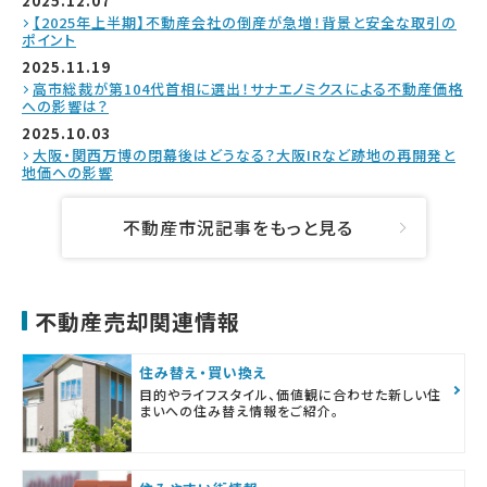
2025.12.07
【2025年上半期】不動産会社の倒産が急増！背景と安全な取引の
ポイント
2025.11.19
高市総裁が第104代首相に選出！サナエノミクスによる不動産価格
への影響は？
2025.10.03
大阪・関西万博の閉幕後はどうなる？大阪IRなど跡地の再開発と
地価への影響
不動産市況記事をもっと見る
不動産売却関連情報
住み替え・買い換え
目的やライフスタイル、価値観に合わせた新しい住
まいへの住み替え情報をご紹介。