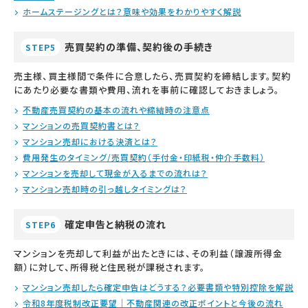
ホームステージングとは？意味や効果をわかりやすく解説
売買契約の準備、契約後の手続き
STEP5
売主様、買主様間で条件に合意したら、売買契約を締結します。契約
にあたり必要な書類や費用、流れを事前に確認しておきましょう。
不動産売買契約の基本の流れや締結時の注意点
マンションの売買契約書とは？
マンション売却における決済とは？
費用発生のタイミング/売買契約（手付金・印紙税・仲介手数料）
マンションを売却して現金が入るまでの流れは？
マンション売却時の引っ越しタイミングは？
確定申告と納税の流れ
STEP6
マンションを売却して利益が出たときには、その利益（譲渡所得金
額）に対して、所得税と住民税が課税されます。
マンション売却したら確定申告はどうする？必要書類や特別控除を解説
令和8年度税制改正要望｜不動産関連の改正ポイントと今後の流れ