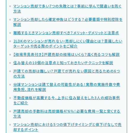
マンション売却で多い7つの失敗とは？事前に学んで間違いを防ぐ
方法
マンション売却したら確定申告はどうする？必要書類や特別控除を
解説
離婚するときマンション売却すべき？メリット・デメリットと注意点
2LDKのマンションが売れない・売却しにくい理由とは？意識したい
ターゲットや売る際のポイントをご紹介
【相場早見表付き】戸建売却の相場はいくら？高く売るコツも解説
住み替えの10個の注意点と知っておきたいテクニックを解説
戸建ての売却は難しい？戸建てが売れない原因と売るための6つ
の方法
分譲マンションは建て替えの可能性がある！実際の実施件数や費
用負担、流れを解説
不動産価格が高騰する今、上手に住み替えをした3人の成功事例
をご紹介
戸建売却の手数料は売却価格4?6％！必要な費用一覧と安くする
方法
マンション売却における5つの値下げタイミングと値下げなしで売
却するポイント