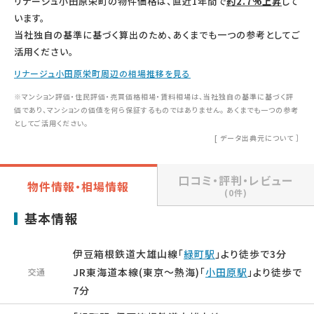
リナージュ小田原栄町の物件価格は、直近1年間で
約2.7%上昇
して
います。
当社独自の基準に基づく算出のため、あくまでも一つの参考としてご
活用ください。
リナージュ小田原栄町周辺の相場推移を見る
※マンション評価・住民評価・売買価格相場・賃料相場は、当社独自の基準に基づく評
価であり、マンションの価値を何ら保証するものではありません。 あくまでも一つの参考
としてご活用ください。
[
データ出典元について
］
口コミ・評判・レビュー
物件情報・相場情報
(0件)
基本情報
伊豆箱根鉄道大雄山線「
緑町駅
」より徒歩で3分
JR東海道本線(東京～熱海)「
小田原駅
」より徒歩で
交通
7分