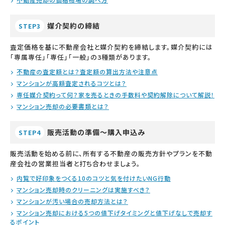
媒介契約の締結
STEP3
査定価格を基に不動産会社と媒介契約を締結します。媒介契約には
「専属専任」「専任」「一般」の3種類があります。
不動産の査定額とは？査定額の算出方法や注意点
マンションが高額査定されるコツとは？
専任媒介契約って何？家を売るときの手数料や契約解除について解説！
マンション売却の必要書類とは？
販売活動の準備～購入申込み
STEP4
販売活動を始める前に、所有する不動産の販売方針やプランを不動
産会社の営業担当者と打ち合わせましょう。
内覧で好印象をつくる10のコツと気を付けたいNG行動
マンション売却時のクリーニングは実施すべき？
マンションが汚い場合の売却方法とは？
マンション売却における5つの値下げタイミングと値下げなしで売却す
るポイント