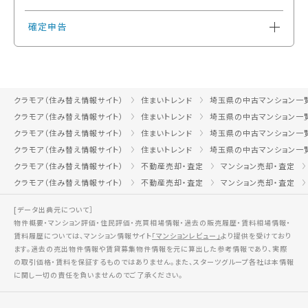
確定申告
クラモア（住み替え情報サイト）
住まいトレンド
埼玉県の中古マンション一
クラモア（住み替え情報サイト）
住まいトレンド
埼玉県の中古マンション一
クラモア（住み替え情報サイト）
住まいトレンド
埼玉県の中古マンション一
クラモア（住み替え情報サイト）
住まいトレンド
埼玉県の中古マンション一
クラモア（住み替え情報サイト）
不動産売却・査定
マンション売却・査定
クラモア（住み替え情報サイト）
不動産売却・査定
マンション売却・査定
[データ出典元について］
物件概要・マンション評価・住民評価・売買相場情報・過去の販売履歴・賃料相場情報・
賃料履歴については、マンション情報サイト
「マンションレビュー」
より提供を受けており
ます。過去の売出物件情報や賃貸募集物件情報を元に算出した参考情報であり、実際
の取引価格・賃料を保証するものではありません。また、スターツグループ各社は本情報
に関し一切の責任を負いませんのでご了承ください。