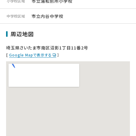
市立浦和別所小学校
小学校区域
市立内谷中学校
中学校区域
周辺地図
埼玉県さいたま市南区沼影1丁目11番2号
[
Google Mapで表示する
］