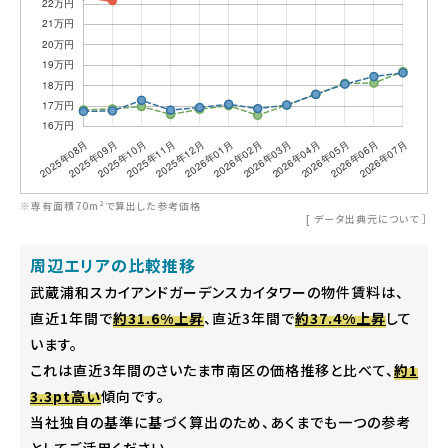
※専有面積70m²で算出した参考価格
[
データ出典元について
］
周辺エリアの比較推移
武蔵浦和スカイアンドガーデンスカイタワーの物件賃料は、
直近1年間で
約31.6%上昇
、直近3年間で
約37.4%上昇
して
います。
これは直近3年間のさいたま市南区の価格推移と比べて、
約1
3.3pt高い
傾向です。
当社独自の基準に基づく算出のため、あくまでも一つの参考
としてご活用ください。