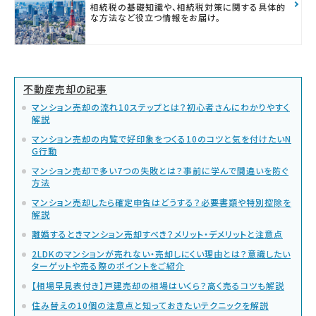
相続税の基礎知識や、相続税対策に関する具体的
な方法など役立つ情報をお届け。
不動産売却の記事
マンション売却の流れ10ステップとは？初心者さんにわかりやすく
解説
マンション売却の内覧で好印象をつくる10のコツと気を付けたいN
G行動
マンション売却で多い7つの失敗とは？事前に学んで間違いを防ぐ
方法
マンション売却したら確定申告はどうする？必要書類や特別控除を
解説
離婚するときマンション売却すべき？メリット・デメリットと注意点
2LDKのマンションが売れない・売却しにくい理由とは？意識したい
ターゲットや売る際のポイントをご紹介
【相場早見表付き】戸建売却の相場はいくら？高く売るコツも解説
住み替えの10個の注意点と知っておきたいテクニックを解説