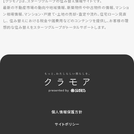
【クラモア】は、スターツグループの住み替え情報サイトです。
最新の不動産市場の動向や地域情報、新築物件や中古物件の情報、マンショ
ン相場情報、マンション・戸建て・土地の売却・査定や流れ、住宅ローン見直
し、 住み替えにおける税金や諸費用などのコンテンツを提供し、お客様の理
想的な住み替えをスターツグループがトータルサポートします。
個人情報保護方針
サイトポリシー