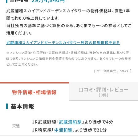
武蔵浦和スカイアンドガーデンスカイタワーの物件価格は、直近1年
間で
約0.0%上昇
しています。
当社独自の基準に基づく算出のため、あくまでも一つの参考としてご
活用ください。
武蔵浦和スカイアンドガーデンスカイタワー周辺の相場推移を見る
※マンション評価・住民評価・売買価格相場・賃料相場は、当社独自の基準に基づく評
価であり、マンションの価値を何ら保証するものではありません。 あくまでも一つの参考
としてご活用ください。
[
データ出典元について
］
口コミ・評判・レビュー
物件情報・相場情報
(0件)
基本情報
JR武蔵野線「
武蔵浦和駅
」より徒歩で4分
交通
JR埼京線「
中浦和駅
」より徒歩で21分