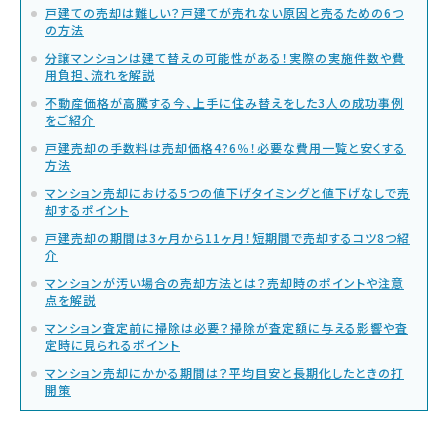
戸建ての売却は難しい？戸建てが売れない原因と売るための6つ
の方法
分譲マンションは建て替えの可能性がある！実際の実施件数や費
用負担、流れを解説
不動産価格が高騰する今、上手に住み替えをした3人の成功事例
をご紹介
戸建売却の手数料は売却価格4?6％！必要な費用一覧と安くする
方法
マンション売却における5つの値下げタイミングと値下げなしで売
却するポイント
戸建売却の期間は3ヶ月から11ヶ月！短期間で売却するコツ8つ紹
介
マンションが汚い場合の売却方法とは？売却時のポイントや注意
点を解説
マンション査定前に掃除は必要？掃除が査定額に与える影響や査
定時に見られるポイント
マンション売却にかかる期間は？平均目安と長期化したときの打
開策