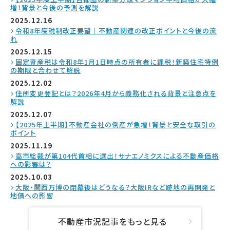
増！背景と今後の予測を解説
2025.12.16
令和8年度税制改正要望｜不動産関連の改正ポイントと今後の流
れ
2025.12.15
固定資産税は令和8年1月1日時点の所有者に課税！新築住宅特例
の期限と合わせて解説
2025.12.02
住所変更登記とは？2026年4月から義務化される背景と注意点を
解説
2025.12.07
【2025年上半期】不動産会社の倒産が急増！背景と安全な取引の
ポイント
2025.11.19
高市総裁が第104代首相に選出！サナエノミクスによる不動産価格
への影響は？
2025.10.03
大阪・関西万博の閉幕後はどうなる？大阪IRなど跡地の再開発と
地価への影響
不動産市況記事をもっと見る