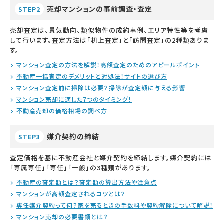
売却マンションの事前調査・査定
STEP2
売却査定は、景気動向、類似物件の成約事例、エリア特性等を考慮
して行います。査定方法は「机上査定」と「訪問査定」の2種類ありま
す。
マンション査定の方法を解説！高額査定のためのアピールポイント
不動産一括査定のデメリットと対処法！サイトの選び方
マンション査定前に掃除は必要？掃除が査定額に与える影響
マンション売却に適した7つのタイミング！
不動産売却の価格相場の調べ方
媒介契約の締結
STEP3
査定価格を基に不動産会社と媒介契約を締結します。媒介契約には
「専属専任」「専任」「一般」の3種類があります。
不動産の査定額とは？査定額の算出方法や注意点
マンションが高額査定されるコツとは？
専任媒介契約って何？家を売るときの手数料や契約解除について解説！
マンション売却の必要書類とは？