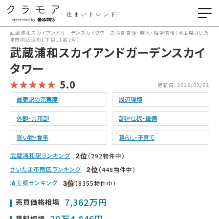
住まいトレンド
武蔵浦和スカイアンドガーデンスカイタワーの売却査定・購入・相場情報（埼玉県さいた
ま市南区沼影1丁目11番2号）
武蔵浦和スカイアンドガーデンスカイ
タワー
5.0
更新日：2026/02/02
最寄駅の充実度
周辺環境
外観・共用部
部屋仕様・設備
買い物・食事
暮らし・子育て
武蔵浦和駅ランキング
（292物件中）
2
位
さいたま市南区ランキング
（448物件中）
2
位
埼玉県ランキング
（8355物件中）
3
位
7,362万円
売買価格相場
29万4,846円
賃料相場