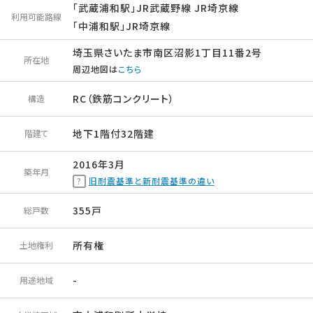
「武蔵浦和駅」JR武蔵野線 JR埼京線
利用可能路線
「中浦和駅」JR埼京線
埼玉県さいたま市南区沼影1丁目11番2号
所在地
周辺地図は
こちら
RC（鉄筋コンクリート）
構造
地下1階付32階建
階建て
2016年3月
築年月
旧耐震基準と新耐震基準の違い
355戸
総戸数
所有権
土地権利
-
用途地域