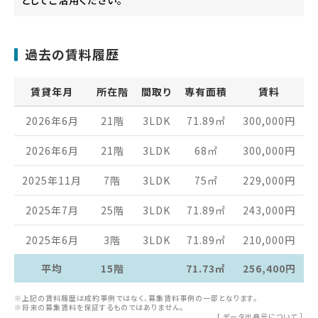
過去の賃料履歴
賃貸年月
所在階
間取り
専有面積
賃料
2026年6月
21階
3LDK
71.89
㎡
300,000
円
2026年6月
21階
3LDK
68
㎡
300,000
円
2025年11月
7階
3LDK
75
㎡
229,000
円
2025年7月
25階
3LDK
71.89
㎡
243,000
円
2025年6月
3階
3LDK
71.89
㎡
210,000
円
平均
15階
71.73㎡
256,400円
※上記の賃料履歴は成約事例ではなく、募集賃料事例の一部となります。
※将来の募集賃料を保証するものではありません。
[
データ出典元について
］