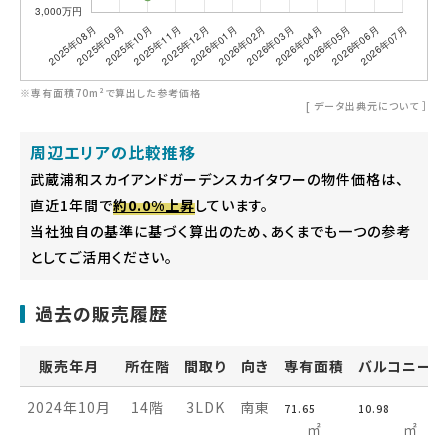
※専有面積70m²で算出した参考価格
[
データ出典元について
］
周辺エリアの比較推移
武蔵浦和スカイアンドガーデンスカイタワーの物件価格は、
直近1年間で
約0.0%上昇
しています。
当社独自の基準に基づく算出のため、あくまでも一つの参考
としてご活用ください。
過去の販売履歴
販売年月
所在階
間取り
向き
専有面積
バルコニー面
2024年10月
14階
3LDK
南東
71.65
10.98
㎡
㎡