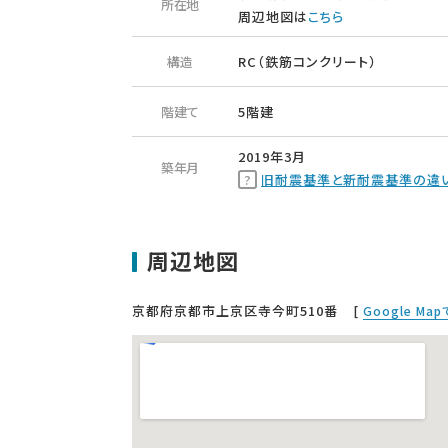
所在地
周辺地図は
こちら
構造
RC（鉄筋コンクリート）
階建て
5階建
2019年3月
築年月
旧耐震基準と新耐震基準の違
周辺地図
京都府京都市上京区寺今町510番
[
Google Ma