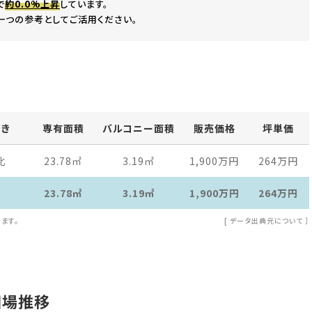
で
約0.0%上昇
しています。
一つの参考としてご活用ください。
向き
専有面積
バルコニー面積
販売価格
坪単価
北
23.78
㎡
3.19
㎡
1,900万
円
264万
円
23.78㎡
3.19㎡
1,900万
円
264万
円
ます。
[
データ出典元について
］
相場推移