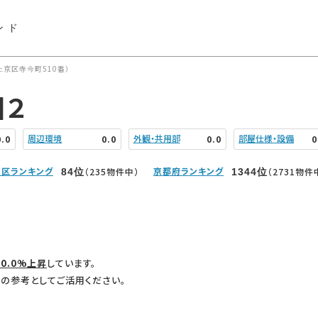
ンド
京区寺今町510番）
川２
周辺環境
外観・共用部
部屋仕様・設備
0.0
0.0
0.0
0
区ランキング
京都府ランキング
（235物件中）
（2731物件
84
位
1344
位
0.0%上昇
しています。
の参考としてご活用ください。