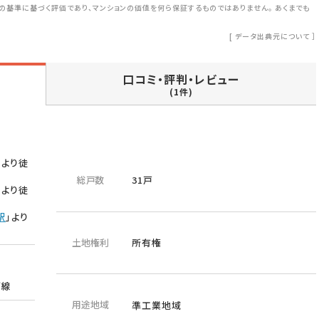
の基準に基づく評価であり、マンションの価値を何ら保証するものではありません。 あくまでも
[
データ出典元について
］
口コミ・評判・レビュー
(1件)
」より徒
総戸数
31戸
」より徒
駅
」より
土地権利
所有権
線
線
西線
用途地域
準工業地域