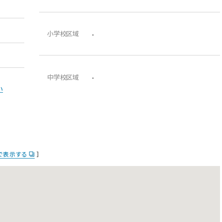
小学校区域
-
中学校区域
-
い
pで表示する
］