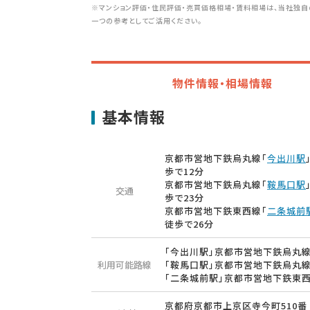
※マンション評価・住民評価・売買価格相場・賃料相場は、当社独自
一つの参考としてご活用ください。
物件情報・相場情報
基本情報
京都市営地下鉄烏丸線「
今出川駅
歩で12分
京都市営地下鉄烏丸線「
鞍馬口駅
交通
歩で23分
京都市営地下鉄東西線「
二条城前
徒歩で26分
「今出川駅」京都市営地下鉄烏丸
利用可能路線
「鞍馬口駅」京都市営地下鉄烏丸
「二条城前駅」京都市営地下鉄東
京都府京都市上京区寺今町510番