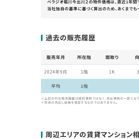
ベラジオ堀川今出川２の物件価格は、直近1年間
当社独自の基準に基づく算出のため、あくまでも
過去の販売履歴
販売年月
所在階
間取り
2024年9月
1階
1K
平均
1階
※上記の中古販売履歴は成約事例ではなく、売出事例の一部となり
※将来の売出し価格を保証するものではありません。
周辺エリアの賃貸マンション