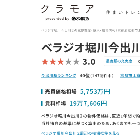
住まいトレ
ベラジオ堀川今出川２の売却査定・購入・相場情報（京都府京都市上
ベラジオ堀川今出
3.0
最寄駅の充実度
今出川駅ランキング
京都市上京
（147物件中）
40
位
5,753万円
売買価格相場
19万7,606円
賃料相場
ベラジオ堀川今出川２の物件価格は、直近1年間で
約
当社独自の基準に基づく算出のため、あくまでも一つ
ベラジオ堀川今出川２周辺の相場推移を見る