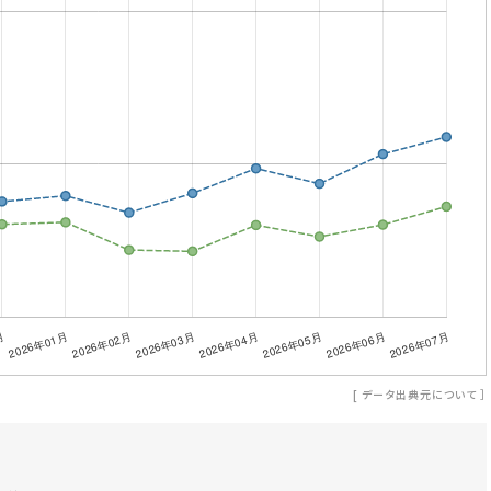
[
データ出典元について
］