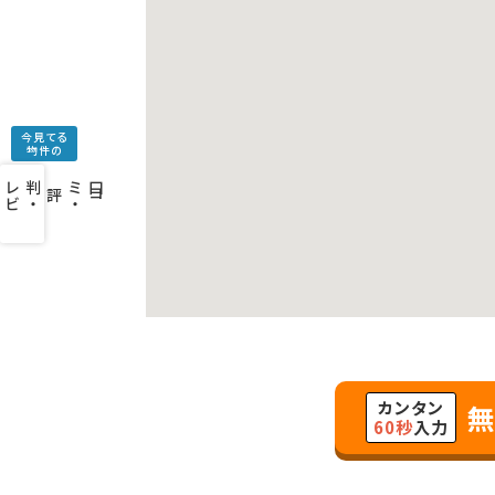
今見てる
物件の
口
コ
ミ
・
判
・
レ
ビ
ュ
ー
を
み
評
カンタン
無
60秒
入力