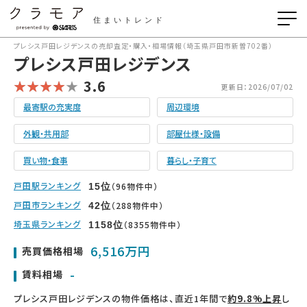
住まいトレンド
プレシス戸田レジデンスの売却査定・購入・相場情報（埼玉県戸田市新曽702番）
プレシス戸田レジデンス
3.6
更新日：2026/07/02
最寄駅の充実度
周辺環境
外観・共用部
部屋仕様・設備
買い物・食事
暮らし・子育て
戸田駅ランキング
（96物件中）
15
位
戸田市ランキング
（288物件中）
42
位
埼玉県ランキング
（8355物件中）
1158
位
6,516万円
売買価格相場
-
賃料相場
プレシス戸田レジデンスの物件価格は、直近1年間で
約9.8%上昇
し