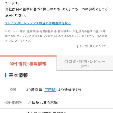
ています。
当社独自の基準に基づく算出のため、あくまでも一つの参考としてご
活用ください。
プレシス戸田レジデンス周辺の相場推移を見る
※マンション評価・住民評価・売買価格相場・賃料相場は、当社独自の基準に基づく評
価であり、マンションの価値を何ら保証するものではありません。 あくまでも一つの参考
としてご活用ください。
[
データ出典元について
］
口コミ・評判・レビュー
物件情報・相場情報
(0件)
基本情報
JR埼京線「
戸田駅
」より徒歩で7分
交通
「戸田駅」JR埼京線
利用可能路線