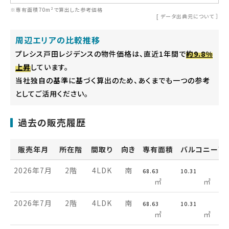
※専有面積70m²で算出した参考価格
[
データ出典元について
］
周辺エリアの比較推移
プレシス戸田レジデンスの物件価格は、直近1年間で
約9.8%
上昇
しています。
当社独自の基準に基づく算出のため、あくまでも一つの参考
としてご活用ください。
過去の販売履歴
販売年月
所在階
間取り
向き
専有面積
バルコニー面
2026年7月
2階
4LDK
南
68.63
10.31
㎡
㎡
2026年7月
2階
4LDK
南
68.63
10.31
㎡
㎡