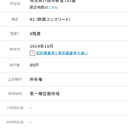
埼玉県戸田市新曽702番
所在地
周辺地図は
こちら
RC（鉄筋コンクリート）
構造
6階建
階建て
2024年10月
築年月
旧耐震基準と新耐震基準の違い
89戸
総戸数
所有権
土地権利
第一種住居地域
用途地域
-
小学校区域
-
中学校区域