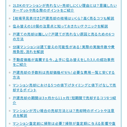
2LDKのマンションが売れない・売却しにくい理由とは？意識したい
ターゲットや売る際のポイントをご紹介
【相場早見表付き】戸建売却の相場はいくら？高く売るコツも解説
住み替えの10個の注意点と知っておきたいテクニックを解説
戸建ての売却は難しい？戸建てが売れない原因と売るための6つ
の方法
分譲マンションは建て替えの可能性がある！実際の実施件数や費
用負担、流れを解説
不動産価格が高騰する今、上手に住み替えをした3人の成功事例
をご紹介
戸建売却の手数料は売却価格4?6％！必要な費用一覧と安くする
方法
マンション売却における5つの値下げタイミングと値下げなしで売
却するポイント
戸建売却の期間は3ヶ月から11ヶ月！短期間で売却するコツ8つ紹
介
マンションが汚い場合の売却方法とは？売却時のポイントや注意
点を解説
マンション査定前に掃除は必要？掃除が査定額に与える影響や査