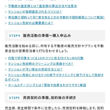
不動産の査定額とは？査定額の算出方法や注意点
マンションが高額査定されるコツとは？
専任媒介契約って何？家を売るときの手数料や契約解除について解説！
マンション売却の必要書類とは？
販売活動の準備～購入申込み
STEP4
販売活動を始める前に、所有する不動産の販売方針やプランを不動
産会社の営業担当者と打ち合わせましょう。
内覧で好印象をつくる10のコツと気を付けたいNG行動
マンション売却時のクリーニングは実施すべき？
マンションが汚い場合の売却方法とは？
マンション売却における5つの値下げタイミングと値下げなしで売却す
るポイント
ホームステージングとは？意味や効果をわかりやすく解説
売買契約の準備、契約後の手続き
STEP5
売主様、買主様間で条件に合意したら、売買契約を締結します。契約