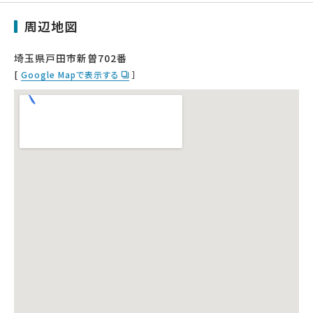
周辺地図
埼玉県戸田市新曽702番
[
Google Mapで表示する
］