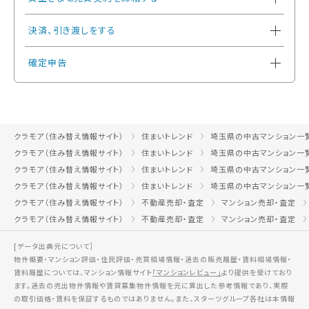
決済、引き渡しをする
確定申告
クラモア（住み替え情報サイト）
住まいトレンド
埼玉県の中古マンション一
クラモア（住み替え情報サイト）
住まいトレンド
埼玉県の中古マンション一
クラモア（住み替え情報サイト）
住まいトレンド
埼玉県の中古マンション一
クラモア（住み替え情報サイト）
住まいトレンド
埼玉県の中古マンション一
クラモア（住み替え情報サイト）
不動産売却・査定
マンション売却・査定
クラモア（住み替え情報サイト）
不動産売却・査定
マンション売却・査定
[データ出典元について］
物件概要・マンション評価・住民評価・売買相場情報・過去の販売履歴・賃料相場情報・
賃料履歴については、マンション情報サイト
「マンションレビュー」
より提供を受けており
ます。過去の売出物件情報や賃貸募集物件情報を元に算出した参考情報であり、実際
の取引価格・賃料を保証するものではありません。また、スターツグループ各社は本情報