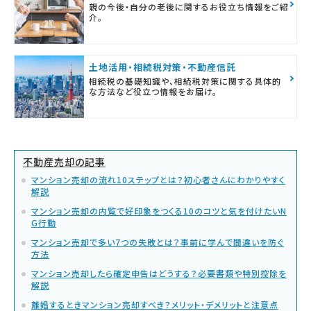
親の今後・自分の老後に関するお役立ち情報をご紹
介。
土地活用・相続税対策・不動産信託
相続税の基礎知識や、相続税対策に関する具体的
な方法など役立つ情報をお届け。
不動産売却の記事
マンション売却の流れ10ステップとは？初心者さんにわかりやすく
解説
マンション売却の内覧で好印象をつくる10のコツと気を付けたいN
G行動
マンション売却で多い7つの失敗とは？事前に学んで間違いを防ぐ
方法
マンション売却したら確定申告はどうする？必要書類や特別控除を
解説
離婚するときマンション売却すべき？メリット・デメリットと注意点