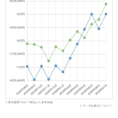
※専有面積70m²で算出した参考価格
[
データ出典元について
］