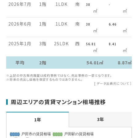
2026年7月
1階
1LDK
南
38
-
㎡
㎡
2026年6月
1階
1LDK
南
38
6.46
㎡
㎡
2025年1月
3階
2SLDK
西
56.81
8.41
㎡
㎡
平均
2階
54.01㎡
8.87㎡
※上記の中古販売履歴は成約事例ではなく、売出事例の一部となります。
※将来の売出し価格を保証するものではありません。
[
データ出典元について
］
周辺エリアの賃貸マンション相場推移
3年
1年