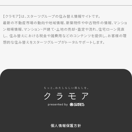
【クラモア】は、スターツグループの住み替え情報サイトです。
最新の不動産市場の動向や地域情報、新築物件や中古物件の情報、マンショ
ン相場情報、マンション・戸建て・土地の売却・査定や流れ、住宅ローン見直
し、 住み替えにおける税金や諸費用などのコンテンツを提供し、お客様の理
想的な住み替えをスターツグループがトータルサポートします。
個人情報保護方針