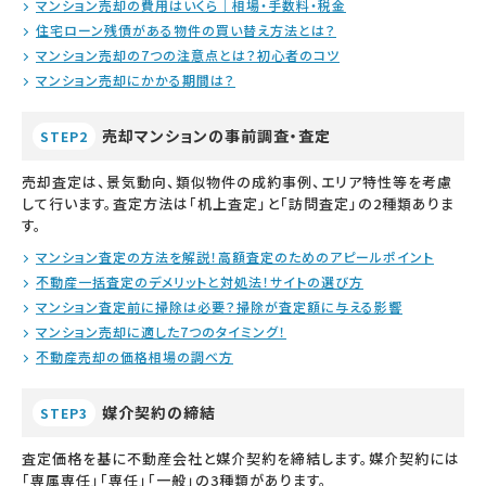
マンション売却の費用はいくら｜相場・手数料・税金
住宅ローン残債がある物件の買い替え方法とは？
マンション売却の7つの注意点とは？初心者のコツ
マンション売却にかかる期間は？
売却マンションの事前調査・査定
STEP2
売却査定は、景気動向、類似物件の成約事例、エリア特性等を考慮
して行います。査定方法は「机上査定」と「訪問査定」の2種類ありま
す。
マンション査定の方法を解説！高額査定のためのアピールポイント
不動産一括査定のデメリットと対処法！サイトの選び方
マンション査定前に掃除は必要？掃除が査定額に与える影響
マンション売却に適した7つのタイミング！
不動産売却の価格相場の調べ方
媒介契約の締結
STEP3
査定価格を基に不動産会社と媒介契約を締結します。媒介契約には
「専属専任」「専任」「一般」の3種類があります。