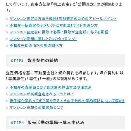
して行います。査定方法は「机上査定」と「訪問査定」の2種類ありま
す。
マンション査定の方法を解説！高額査定のためのアピールポイント
不動産一括査定のデメリットと対処法！サイトの選び方
マンション査定前に掃除は必要？掃除が査定額に与える影響
マンション売却に適した7つのタイミング！
不動産売却の価格相場の調べ方
媒介契約の締結
STEP3
査定価格を基に不動産会社と媒介契約を締結します。媒介契約には
「専属専任」「専任」「一般」の3種類があります。
不動産の査定額とは？査定額の算出方法や注意点
マンションが高額査定されるコツとは？
専任媒介契約って何？家を売るときの手数料や契約解除について解説！
マンション売却の必要書類とは？
販売活動の準備～購入申込み
STEP4