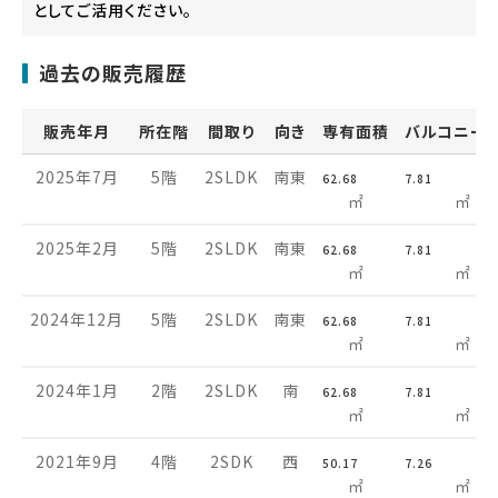
としてご活用ください。
過去の販売履歴
販売年月
所在階
間取り
向き
専有面積
バルコニー
2025年7月
5階
2SLDK
南東
62.68
7.81
㎡
㎡
2025年2月
5階
2SLDK
南東
62.68
7.81
㎡
㎡
2024年12月
5階
2SLDK
南東
62.68
7.81
㎡
㎡
2024年1月
2階
2SLDK
南
62.68
7.81
㎡
㎡
2021年9月
4階
2SDK
西
50.17
7.26
㎡
㎡