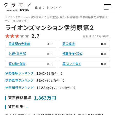
住まいトレンド
ライオンズマンション伊勢原第２の売却査定・購入・相場情報（神奈川県伊勢原市東大
竹2丁目12番5号）
ライオンズマンション伊勢原第２
2.7
更新日：2025/10/02
最寄駅の充実度
周辺環境
4.0
0.0
外観・共用部
部屋仕様・設備
0.0
0.0
買い物・食事
暮らし・子育て
0.0
0.0
伊勢原駅ランキング
（36物件中）
15
位
伊勢原市ランキング
（106物件中）
33
位
神奈川県ランキング
（20903物件中）
11284
位
1,863万円
売買価格相場
-
賃料相場