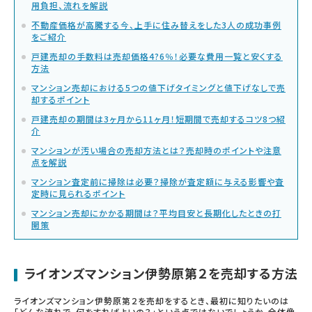
用負担、流れを解説
不動産価格が高騰する今、上手に住み替えをした3人の成功事例
をご紹介
戸建売却の手数料は売却価格4?6％！必要な費用一覧と安くする
方法
マンション売却における5つの値下げタイミングと値下げなしで売
却するポイント
戸建売却の期間は3ヶ月から11ヶ月！短期間で売却するコツ8つ紹
介
マンションが汚い場合の売却方法とは？売却時のポイントや注意
点を解説
マンション査定前に掃除は必要？掃除が査定額に与える影響や査
定時に見られるポイント
マンション売却にかかる期間は？平均目安と長期化したときの打
開策
ライオンズマンション伊勢原第２を売却する方法
ライオンズマンション伊勢原第２を売却をするとき、最初に知りたいのは
「どんな流れで、何をすればよいの？」という点ではないでしょうか。全体像