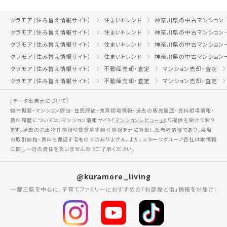
クラモア（住み替え情報サイト）
住まいトレンド
神奈川県の中古マンション
クラモア（住み替え情報サイト）
住まいトレンド
神奈川県の中古マンション
クラモア（住み替え情報サイト）
住まいトレンド
神奈川県の中古マンション
クラモア（住み替え情報サイト）
住まいトレンド
神奈川県の中古マンション
クラモア（住み替え情報サイト）
不動産売却・査定
マンション売却・査定
クラモア（住み替え情報サイト）
不動産売却・査定
マンション売却・査定
[データ出典元について］
物件概要・マンション評価・住民評価・売買相場情報・過去の販売履歴・賃料相場情報・
賃料履歴については、マンション情報サイト
「マンションレビュー」
より提供を受けており
ます。過去の売出物件情報や賃貸募集物件情報を元に算出した参考情報であり、実際
の取引価格・賃料を保証するものではありません。また、スターツグループ各社は本情報
に関し一切の責任を負いませんのでご了承ください。
@kuramore_living
一都三県を中心に、子育てファミリーにおすすめの「お部屋と街」情報をお届け!