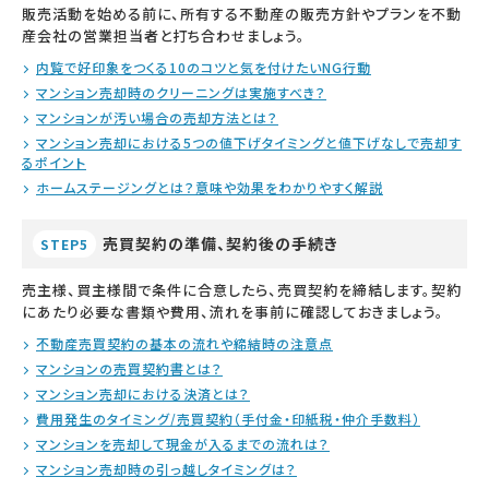
販売活動を始める前に、所有する不動産の販売方針やプランを不動
産会社の営業担当者と打ち合わせましょう。
内覧で好印象をつくる10のコツと気を付けたいNG行動
マンション売却時のクリーニングは実施すべき？
マンションが汚い場合の売却方法とは？
マンション売却における5つの値下げタイミングと値下げなしで売却す
るポイント
ホームステージングとは？意味や効果をわかりやすく解説
売買契約の準備、契約後の手続き
STEP5
売主様、買主様間で条件に合意したら、売買契約を締結します。契約
にあたり必要な書類や費用、流れを事前に確認しておきましょう。
不動産売買契約の基本の流れや締結時の注意点
マンションの売買契約書とは？
マンション売却における決済とは？
費用発生のタイミング/売買契約（手付金・印紙税・仲介手数料）
マンションを売却して現金が入るまでの流れは？
マンション売却時の引っ越しタイミングは？