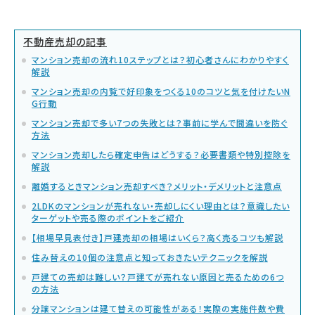
不動産売却の記事
マンション売却の流れ10ステップとは？初心者さんにわかりやすく
解説
マンション売却の内覧で好印象をつくる10のコツと気を付けたいN
G行動
マンション売却で多い7つの失敗とは？事前に学んで間違いを防ぐ
方法
マンション売却したら確定申告はどうする？必要書類や特別控除を
解説
離婚するときマンション売却すべき？メリット・デメリットと注意点
2LDKのマンションが売れない・売却しにくい理由とは？意識したい
ターゲットや売る際のポイントをご紹介
【相場早見表付き】戸建売却の相場はいくら？高く売るコツも解説
住み替えの10個の注意点と知っておきたいテクニックを解説
戸建ての売却は難しい？戸建てが売れない原因と売るための6つ
の方法
分譲マンションは建て替えの可能性がある！実際の実施件数や費