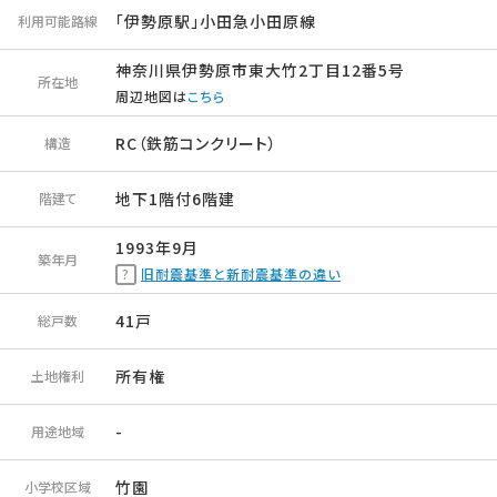
「伊勢原駅」小田急小田原線
利用可能路線
神奈川県伊勢原市東大竹2丁目12番5号
所在地
周辺地図は
こちら
RC（鉄筋コンクリート）
構造
地下1階付6階建
階建て
1993年9月
築年月
旧耐震基準と新耐震基準の違い
41戸
総戸数
所有権
土地権利
-
用途地域
竹園
小学校区域