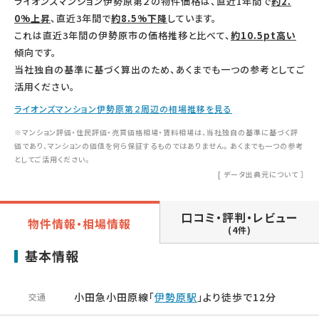
ライオンズマンション伊勢原第２の物件価格は、直近1年間で
約2.
0%上昇
、直近3年間で
約8.5%下降
しています。
これは直近3年間の伊勢原市の価格推移と比べて、
約10.5pt高い
傾向です。
当社独自の基準に基づく算出のため、あくまでも一つの参考としてご
活用ください。
ライオンズマンション伊勢原第２周辺の相場推移を見る
※マンション評価・住民評価・売買価格相場・賃料相場は、当社独自の基準に基づく評
価であり、マンションの価値を何ら保証するものではありません。 あくまでも一つの参考
としてご活用ください。
[
データ出典元について
］
口コミ・評判・レビュー
物件情報・相場情報
(4件)
基本情報
小田急小田原線「
伊勢原駅
」より徒歩で12分
交通