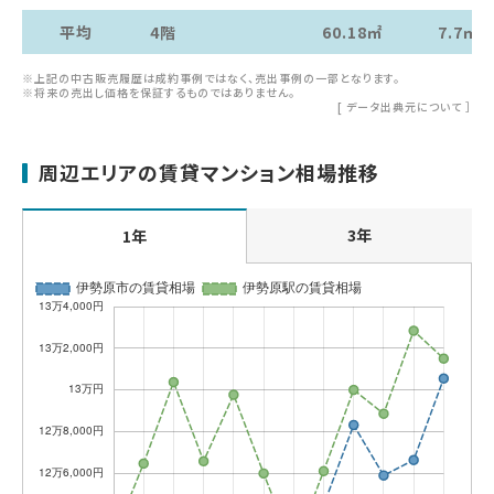
平均
4階
60.18㎡
7.7㎡
※上記の中古販売履歴は成約事例ではなく、売出事例の一部となります。
※将来の売出し価格を保証するものではありません。
[
データ出典元について
］
周辺エリアの賃貸マンション相場推移
3年
1年