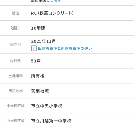
周辺地図は
こちら
RC（鉄筋コンクリート）
構造
10階建
階建て
2025年11月
築年月
旧耐震基準と新耐震基準の違い
53戸
総戸数
所有権
土地権利
商業地域
用途地域
市立中央小学校
小学校区域
市立川越第一中学校
中学校区域