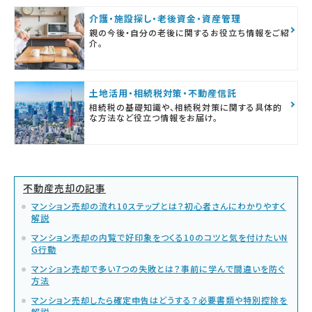
介護・施設探し・老後資金・資産管理
親の今後・自分の老後に関するお役立ち情報をご紹
介。
土地活用・相続税対策・不動産信託
相続税の基礎知識や、相続税対策に関する具体的
な方法など役立つ情報をお届け。
不動産売却の記事
マンション売却の流れ10ステップとは？初心者さんにわかりやすく
解説
マンション売却の内覧で好印象をつくる10のコツと気を付けたいN
G行動
マンション売却で多い7つの失敗とは？事前に学んで間違いを防ぐ
方法
マンション売却したら確定申告はどうする？必要書類や特別控除を
解説