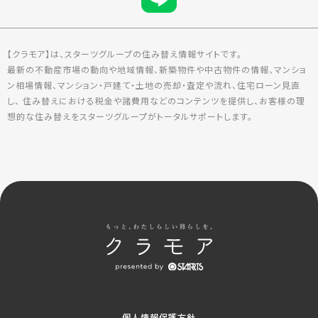
【クラモア】は、スターツグループの住み替え情報サイトです。
最新の不動産市場の動向や地域情報、新築物件や中古物件の情報、マンショ
ン相場情報、マンション・戸建て・土地の売却・査定や流れ、住宅ローン見直
し、 住み替えにおける税金や諸費用などのコンテンツを提供し、お客様の理
想的な住み替えをスターツグループがトータルサポートします。
個人情報保護方針