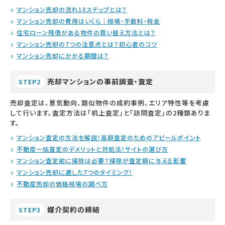
マンション売却の流れ10ステップとは？
マンション売却の費用はいくら｜相場・手数料・税金
住宅ローン残債がある物件の買い替え方法とは？
マンション売却の7つの注意点とは？初心者のコツ
マンション売却にかかる期間は？
売却マンションの事前調査・査定
STEP2
売却査定は、景気動向、類似物件の成約事例、エリア特性等を考慮
して行います。査定方法は「机上査定」と「訪問査定」の2種類ありま
す。
マンション査定の方法を解説！高額査定のためのアピールポイント
不動産一括査定のデメリットと対処法！サイトの選び方
マンション査定前に掃除は必要？掃除が査定額に与える影響
マンション売却に適した7つのタイミング！
不動産売却の価格相場の調べ方
媒介契約の締結
STEP3