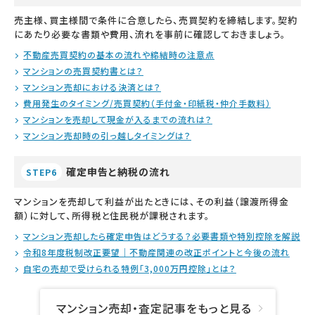
売主様、買主様間で条件に合意したら、売買契約を締結します。契約
にあたり必要な書類や費用、流れを事前に確認しておきましょう。
不動産売買契約の基本の流れや締結時の注意点
マンションの売買契約書とは？
マンション売却における決済とは？
費用発生のタイミング/売買契約（手付金・印紙税・仲介手数料）
マンションを売却して現金が入るまでの流れは？
マンション売却時の引っ越しタイミングは？
確定申告と納税の流れ
STEP6
マンションを売却して利益が出たときには、その利益（譲渡所得金
額）に対して、所得税と住民税が課税されます。
マンション売却したら確定申告はどうする？必要書類や特別控除を解説
令和8年度税制改正要望｜不動産関連の改正ポイントと今後の流れ
自宅の売却で受けられる特例「3,000万円控除」とは？
マンション売却・査定記事をもっと見る