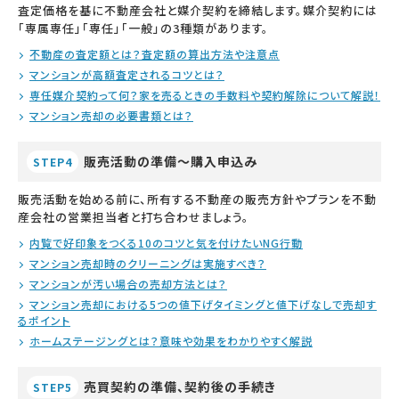
査定価格を基に不動産会社と媒介契約を締結します。媒介契約には
「専属専任」「専任」「一般」の3種類があります。
不動産の査定額とは？査定額の算出方法や注意点
マンションが高額査定されるコツとは？
専任媒介契約って何？家を売るときの手数料や契約解除について解説！
マンション売却の必要書類とは？
販売活動の準備～購入申込み
STEP4
販売活動を始める前に、所有する不動産の販売方針やプランを不動
産会社の営業担当者と打ち合わせましょう。
内覧で好印象をつくる10のコツと気を付けたいNG行動
マンション売却時のクリーニングは実施すべき？
マンションが汚い場合の売却方法とは？
マンション売却における5つの値下げタイミングと値下げなしで売却す
るポイント
ホームステージングとは？意味や効果をわかりやすく解説
売買契約の準備、契約後の手続き
STEP5