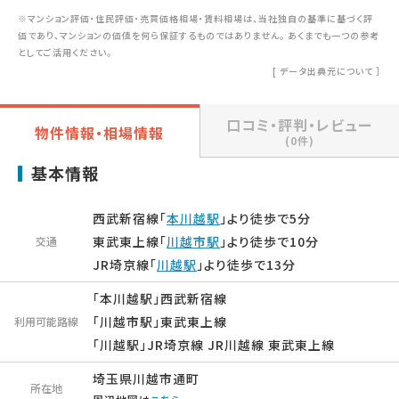
※マンション評価・住民評価・売買価格相場・賃料相場は、当社独自の基準に基づく評
価であり、マンションの価値を何ら保証するものではありません。 あくまでも一つの参考
としてご活用ください。
[
データ出典元について
］
口コミ・評判・レビュー
物件情報・相場情報
(0件)
基本情報
西武新宿線「
本川越駅
」より徒歩で5分
東武東上線「
川越市駅
」より徒歩で10分
交通
JR埼京線「
川越駅
」より徒歩で13分
「本川越駅」西武新宿線
「川越市駅」東武東上線
利用可能路線
「川越駅」JR埼京線 JR川越線 東武東上線
埼玉県川越市通町
所在地