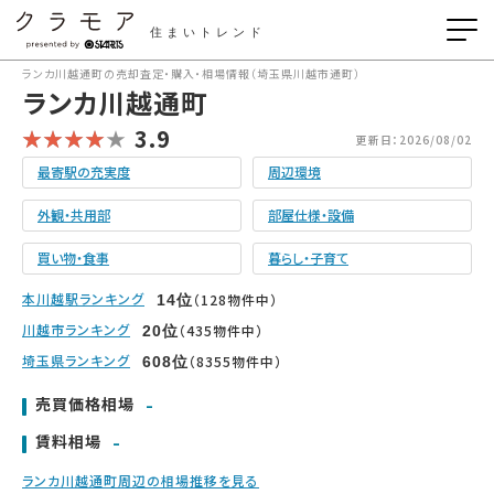
住まいトレンド
ランカ川越通町の売却査定・購入・相場情報（埼玉県川越市通町）
ランカ川越通町
3.9
更新日：2026/08/02
最寄駅の充実度
周辺環境
外観・共用部
部屋仕様・設備
買い物・食事
暮らし・子育て
本川越駅ランキング
（128物件中）
14
位
川越市ランキング
（435物件中）
20
位
埼玉県ランキング
（8355物件中）
608
位
-
売買価格相場
-
賃料相場
ランカ川越通町周辺の相場推移を見る