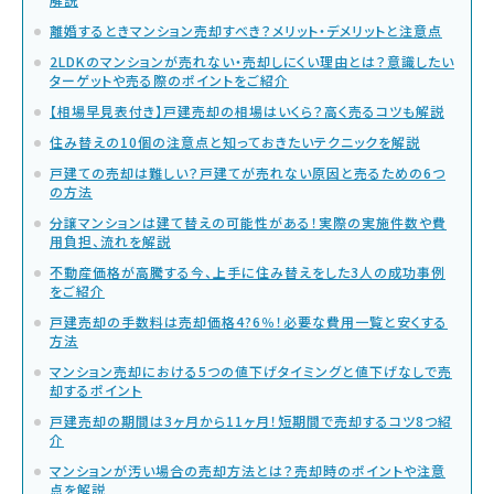
離婚するときマンション売却すべき？メリット・デメリットと注意点
2LDKのマンションが売れない・売却しにくい理由とは？意識したい
ターゲットや売る際のポイントをご紹介
【相場早見表付き】戸建売却の相場はいくら？高く売るコツも解説
住み替えの10個の注意点と知っておきたいテクニックを解説
戸建ての売却は難しい？戸建てが売れない原因と売るための6つ
の方法
分譲マンションは建て替えの可能性がある！実際の実施件数や費
用負担、流れを解説
不動産価格が高騰する今、上手に住み替えをした3人の成功事例
をご紹介
戸建売却の手数料は売却価格4?6％！必要な費用一覧と安くする
方法
マンション売却における5つの値下げタイミングと値下げなしで売
却するポイント
戸建売却の期間は3ヶ月から11ヶ月！短期間で売却するコツ8つ紹
介
マンションが汚い場合の売却方法とは？売却時のポイントや注意
点を解説