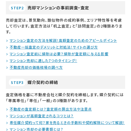
売却マンションの事前調査・査定
STEP2
売却査定は、景気動向、類似物件の成約事例、エリア特性等を考慮
して行います。査定方法は「机上査定」と「訪問査定」の2種類ありま
す。
マンション査定の方法を解説！高額査定のためのアピールポイント
不動産一括査定のデメリットと対処法！サイトの選び方
マンション査定前に掃除は必要？掃除が査定額に与える影響
マンション売却に適した7つのタイミング！
不動産売却の価格相場の調べ方
媒介契約の締結
STEP3
査定価格を基に不動産会社と媒介契約を締結します。媒介契約には
「専属専任」「専任」「一般」の3種類があります。
不動産の査定額とは？査定額の算出方法や注意点
マンションが高額査定されるコツとは？
専任媒介契約って何？家を売るときの手数料や契約解除について解説！
マンション売却の必要書類とは？