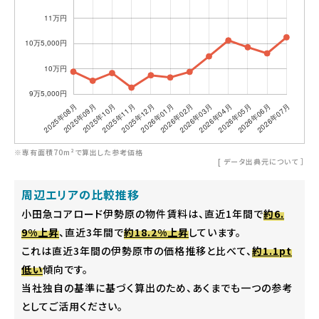
※専有面積70m²で算出した参考価格
[
データ出典元について
］
周辺エリアの比較推移
小田急コアロード伊勢原の物件賃料は、直近1年間で
約6.
9%上昇
、直近3年間で
約18.2%上昇
しています。
これは直近3年間の伊勢原市の価格推移と比べて、
約1.1pt
低い
傾向です。
当社独自の基準に基づく算出のため、あくまでも一つの参考
としてご活用ください。