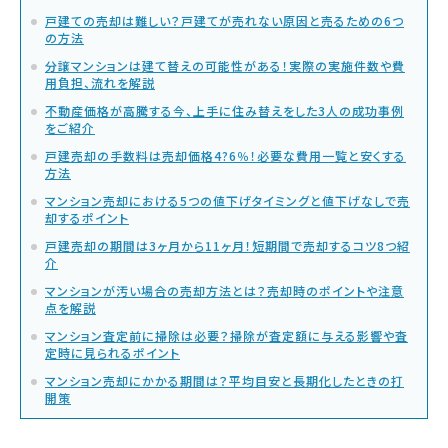
戸建ての売却は難しい？戸建てが売れない原因と売るための6つ
の方法
分譲マンションは建て替えの可能性がある！実際の実施件数や費
用負担、流れを解説
不動産価格が高騰する今、上手に住み替えをした3人の成功事例
をご紹介
戸建売却の手数料は売却価格4?6％！必要な費用一覧と安くする
方法
マンション売却における5つの値下げタイミングと値下げなしで売
却するポイント
戸建売却の期間は3ヶ月から11ヶ月！短期間で売却するコツ8つ紹
介
マンションが汚い場合の売却方法とは？売却時のポイントや注意
点を解説
マンション査定前に掃除は必要？掃除が査定額に与える影響や査
定時に見られるポイント
マンション売却にかかる期間は？平均目安と長期化したときの打
開策