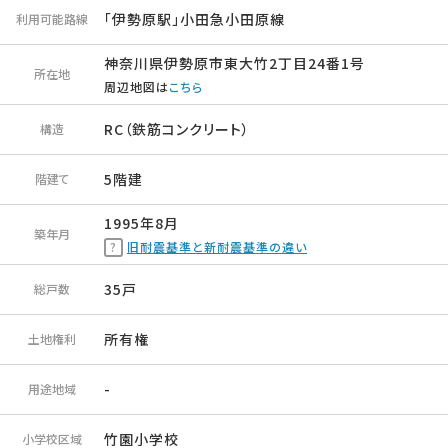
「伊勢原駅」小田急小田原線
利用可能路線
神奈川県伊勢原市東大竹2丁目24番1号
所在地
周辺地図は
こちら
RC（鉄筋コンクリート）
構造
5階建
階建て
1995年8月
築年月
旧耐震基準と新耐震基準の違い
35戸
総戸数
所有権
土地権利
-
用途地域
竹園小学校
小学校区域