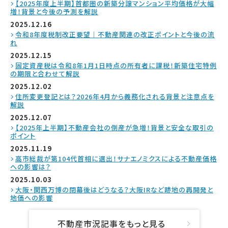
【2025年度上半期】首都圏の新築分譲マンション平均価格が大幅
増！背景と今後の予測を解説
2025.12.16
令和8年度税制改正要望｜不動産関連の改正ポイントと今後の流
れ
2025.12.15
固定資産税は令和8年1月1日時点の所有者に課税！新築住宅特例
の期限と合わせて解説
2025.12.02
住所変更登記とは？2026年4月から義務化される背景と注意点を
解説
2025.12.07
【2025年上半期】不動産会社の倒産が急増！背景と安全な取引の
ポイント
2025.11.19
高市総裁が第104代首相に選出！サナエノミクスによる不動産価格
への影響は？
2025.10.03
大阪・関西万博の閉幕後はどうなる？大阪IRなど跡地の再開発と
地価への影響
不動産市況記事をもっと見る