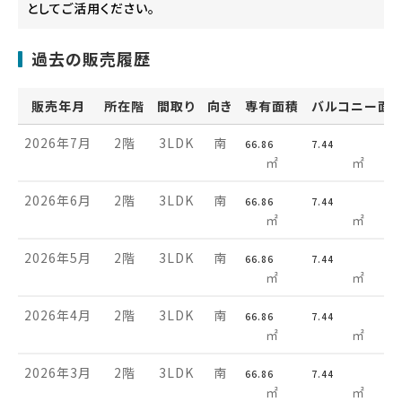
としてご活用ください。
過去の販売履歴
販売年月
所在階
間取り
向き
専有面積
バルコニー面
2026年7月
2階
3LDK
南
66.86
7.44
㎡
㎡
2026年6月
2階
3LDK
南
66.86
7.44
㎡
㎡
2026年5月
2階
3LDK
南
66.86
7.44
㎡
㎡
2026年4月
2階
3LDK
南
66.86
7.44
㎡
㎡
2026年3月
2階
3LDK
南
66.86
7.44
㎡
㎡