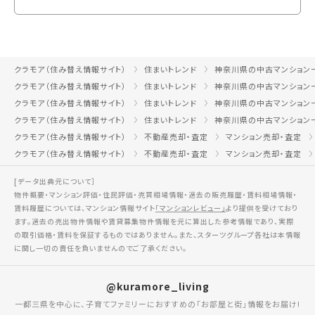
クラモア（住み替え情報サイト）
住まいトレンド
神奈川県の中古マンション
クラモア（住み替え情報サイト）
住まいトレンド
神奈川県の中古マンション
クラモア（住み替え情報サイト）
住まいトレンド
神奈川県の中古マンション
クラモア（住み替え情報サイト）
住まいトレンド
神奈川県の中古マンション
クラモア（住み替え情報サイト）
不動産売却・査定
マンション売却・査定
クラモア（住み替え情報サイト）
不動産売却・査定
マンション売却・査定
[データ出典元について］
物件概要・マンション評価・住民評価・売買相場情報・過去の販売履歴・賃料相場情報・
賃料履歴については、マンション情報サイト
「マンションレビュー」
より提供を受けており
ます。過去の売出物件情報や賃貸募集物件情報を元に算出した参考情報であり、実際
の取引価格・賃料を保証するものではありません。また、スターツグループ各社は本情報
に関し一切の責任を負いませんのでご了承ください。
@kuramore_living
一都三県を中心に、子育てファミリーにおすすめの「お部屋と街」情報をお届け!