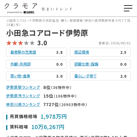
住まいトレンド
小田急コアロード伊勢原の売却査定・購入・相場情報（神奈川県伊勢原市東大竹2丁目
24番1号）
小田急コアロード伊勢原
3.0
更新日：2026/08/02
最寄駅の充実度
周辺環境
3.8
2.5
外観・共用部
部屋仕様・設備
0.0
0.0
買い物・食事
暮らし・子育て
3.0
2.0
伊勢原駅ランキング
（36物件中）
8
位
伊勢原市ランキング
（106物件中）
15
位
神奈川県ランキング
（20903物件中）
7727
位
1,978万円
売買価格相場
10万6,267円
賃料相場