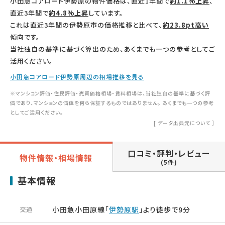
小田急コアロード伊勢原の物件価格は、直近1年間で
約1.1%上昇
、
直近3年間で
約4.8%上昇
しています。
これは直近3年間の伊勢原市の価格推移と比べて、
約23.8pt高い
傾向です。
当社独自の基準に基づく算出のため、あくまでも一つの参考としてご
活用ください。
小田急コアロード伊勢原周辺の相場推移を見る
※マンション評価・住民評価・売買価格相場・賃料相場は、当社独自の基準に基づく評
価であり、マンションの価値を何ら保証するものではありません。 あくまでも一つの参考
としてご活用ください。
[
データ出典元について
］
口コミ・評判・レビュー
物件情報・相場情報
(5件)
基本情報
小田急小田原線「
伊勢原駅
」より徒歩で9分
交通