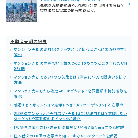
相続税の基礎知識や、相続税対策に関する具体的
な方法など役立つ情報をお届け。
不動産売却の記事
マンション売却の流れ10ステップとは？初心者さんにわかりやすく
解説
マンション売却の内覧で好印象をつくる10のコツと気を付けたいN
G行動
マンション売却で多い7つの失敗とは？事前に学んで間違いを防ぐ
方法
マンション売却したら確定申告はどうする？必要書類や特別控除を
解説
離婚するときマンション売却すべき？メリット・デメリットと注意点
2LDKのマンションが売れない・売却しにくい理由とは？意識したい
ターゲットや売る際のポイントをご紹介
【相場早見表付き】戸建売却の相場はいくら？高く売るコツも解説
住み替えの10個の注意点と知っておきたいテクニックを解説