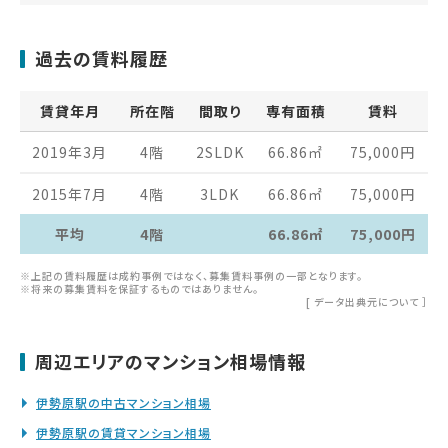
過去の賃料履歴
賃貸年月
所在階
間取り
専有面積
賃料
2019年3月
4階
2SLDK
66.86
㎡
75,000
円
2015年7月
4階
3LDK
66.86
㎡
75,000
円
平均
4階
66.86㎡
75,000円
※上記の賃料履歴は成約事例ではなく、募集賃料事例の一部となります。
※将来の募集賃料を保証するものではありません。
[
データ出典元について
］
周辺エリアのマンション相場情報
伊勢原駅の中古マンション相場
伊勢原駅の賃貸マンション相場