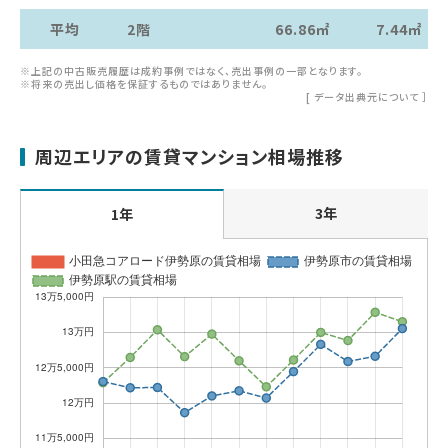
平均
2階
66.86㎡
7.44㎡
※上記の中古販売履歴は成約事例ではなく、売出事例の一部となります。
※将来の売出し価格を保証するものではありません。
[
データ出典元について
］
周辺エリアの賃貸マンション相場推移
3年
1年