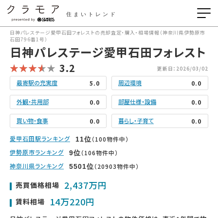
住まいトレンド
日神パレステージ愛甲石田フォレストの売却査定・購入・相場情報（神奈川県伊勢原市
石田796番1号）
日神パレステージ愛甲石田フォレスト
3.2
更新日：2026/03/02
最寄駅の充実度
周辺環境
5.0
0.0
外観・共用部
部屋仕様・設備
0.0
0.0
買い物・食事
暮らし・子育て
0.0
0.0
愛甲石田駅ランキング
（100物件中）
11
位
伊勢原市ランキング
（106物件中）
9
位
神奈川県ランキング
（20903物件中）
5501
位
2,437万円
売買価格相場
14万220円
賃料相場