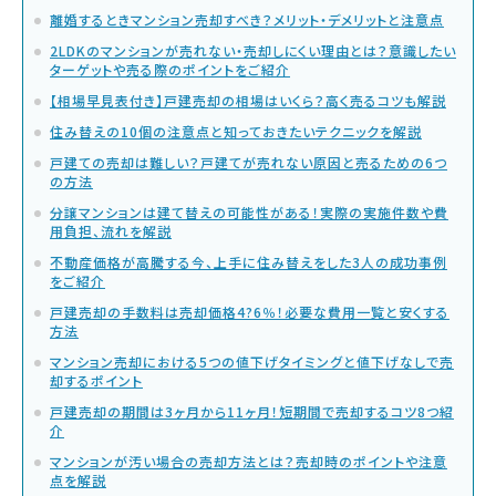
離婚するときマンション売却すべき？メリット・デメリットと注意点
2LDKのマンションが売れない・売却しにくい理由とは？意識したい
ターゲットや売る際のポイントをご紹介
【相場早見表付き】戸建売却の相場はいくら？高く売るコツも解説
住み替えの10個の注意点と知っておきたいテクニックを解説
戸建ての売却は難しい？戸建てが売れない原因と売るための6つ
の方法
分譲マンションは建て替えの可能性がある！実際の実施件数や費
用負担、流れを解説
不動産価格が高騰する今、上手に住み替えをした3人の成功事例
をご紹介
戸建売却の手数料は売却価格4?6％！必要な費用一覧と安くする
方法
マンション売却における5つの値下げタイミングと値下げなしで売
却するポイント
戸建売却の期間は3ヶ月から11ヶ月！短期間で売却するコツ8つ紹
介
マンションが汚い場合の売却方法とは？売却時のポイントや注意
点を解説