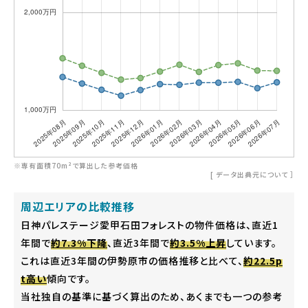
※専有面積70m²で算出した参考価格
[
データ出典元について
］
周辺エリアの比較推移
日神パレステージ愛甲石田フォレストの物件価格は、直近1
年間で
約7.3%下降
、直近3年間で
約3.5%上昇
しています。
これは直近3年間の伊勢原市の価格推移と比べて、
約22.5p
t高い
傾向です。
当社独自の基準に基づく算出のため、あくまでも一つの参考