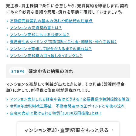
売主様、買主様間で条件に合意したら、売買契約を締結します。契約
にあたり必要な書類や費用、流れを事前に確認しておきましょう。
不動産売買契約の基本の流れや締結時の注意点
マンションの売買契約書とは？
マンション売却における決済とは？
費用発生のタイミング/売買契約（手付金・印紙税・仲介手数料）
マンションを売却して現金が入るまでの流れは？
マンション売却時の引っ越しタイミングは？
確定申告と納税の流れ
STEP6
マンションを売却して利益が出たときには、その利益（譲渡所得金
額）に対して、所得税と住民税が課税されます。
マンション売却したら確定申告はどうする？必要書類や特別控除を解説
令和8年度税制改正要望｜不動産関連の改正ポイントと今後の流れ
自宅の売却で受けられる特例「3,000万円控除」とは？
マンション売却・査定記事をもっと見る