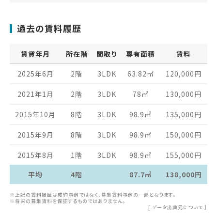
過去の賃料履歴
賃貸年月
所在階
間取り
専有面積
賃料
2025年6月
2階
3LDK
63.82
㎡
120,000
円
2021年1月
2階
3LDK
78
㎡
130,000
円
2015年10月
8階
3LDK
98.9
㎡
135,000
円
2015年9月
8階
3LDK
98.9
㎡
150,000
円
2015年8月
1階
3LDK
98.9
㎡
155,000
円
平均
4階
87.7㎡
138,000円
※上記の賃料履歴は成約事例ではなく、募集賃料事例の一部となります。
※将来の募集賃料を保証するものではありません。
[
データ出典元について
］