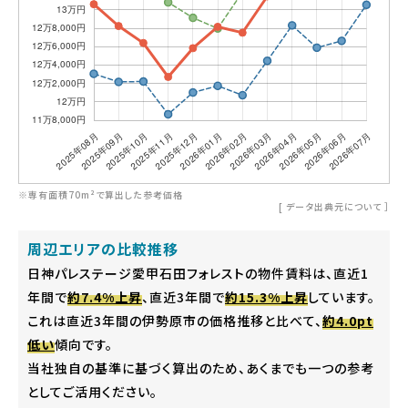
※専有面積70m²で算出した参考価格
[
データ出典元について
］
周辺エリアの比較推移
日神パレステージ愛甲石田フォレストの物件賃料は、直近1
年間で
約7.4%上昇
、直近3年間で
約15.3%上昇
しています。
これは直近3年間の伊勢原市の価格推移と比べて、
約4.0pt
低い
傾向です。
当社独自の基準に基づく算出のため、あくまでも一つの参考
としてご活用ください。