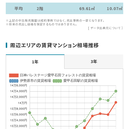
平均
2階
69.61㎡
10.07㎡
※上記の中古販売履歴は成約事例ではなく、売出事例の一部となります。
※将来の売出し価格を保証するものではありません。
[
データ出典元について
］
周辺エリアの賃貸マンション相場推移
3年
1年