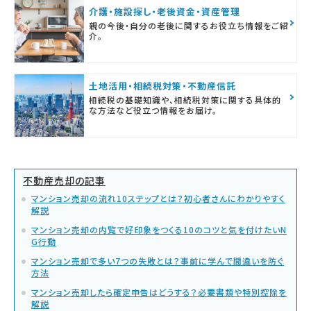
介護・施設探し・老後資金・資産管理
親の今後・自分の老後に関するお役立ち情報をご紹
介。
土地活用・相続税対策・不動産信託
相続税の基礎知識や、相続税対策に関する具体的
な方法など役立つ情報をお届け。
不動産売却の記事
マンション売却の流れ10ステップとは？初心者さんにわかりやすく
解説
マンション売却の内覧で好印象をつくる10のコツと気を付けたいN
G行動
マンション売却で多い7つの失敗とは？事前に学んで間違いを防ぐ
方法
マンション売却したら確定申告はどうする？必要書類や特別控除を
解説