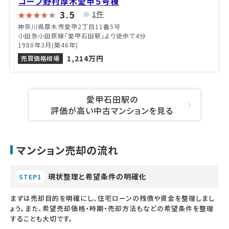
コープ野村厚木愛甲５号棟
3.5
1件
神奈川県厚木市愛甲2丁目11番5号
小田急小田原線「愛甲石田駅」より徒歩で4分
1980年3月(築46年)
1,214万円
売買価格相場
愛甲石田駅の
評価が高い中古マンションを見る
マンション売却の流れ
現状整理と希望条件の明確化
STEP1
まずは売却目的を明確にし、住宅ローンの残債や資金を整理しまし
ょう。また、希望売却価格・時期・売却方法もなどの希望条件を整理
することも大切です。