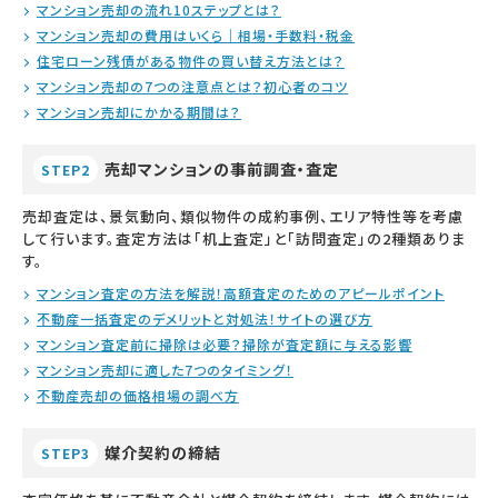
マンション売却の流れ10ステップとは？
マンション売却の費用はいくら｜相場・手数料・税金
住宅ローン残債がある物件の買い替え方法とは？
マンション売却の7つの注意点とは？初心者のコツ
マンション売却にかかる期間は？
売却マンションの事前調査・査定
STEP2
売却査定は、景気動向、類似物件の成約事例、エリア特性等を考慮
して行います。査定方法は「机上査定」と「訪問査定」の2種類ありま
す。
マンション査定の方法を解説！高額査定のためのアピールポイント
不動産一括査定のデメリットと対処法！サイトの選び方
マンション査定前に掃除は必要？掃除が査定額に与える影響
マンション売却に適した7つのタイミング！
不動産売却の価格相場の調べ方
媒介契約の締結
STEP3