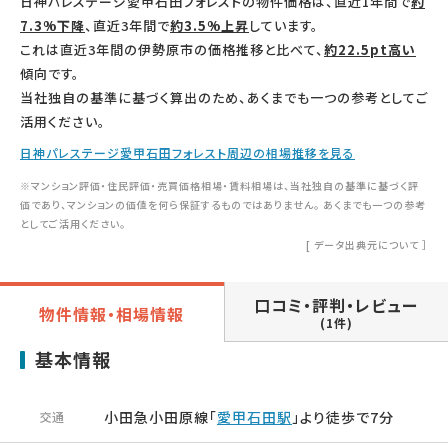
日神パレステージ愛甲石田フォレストの物件価格は、直近1年間で
約
7.3%下降
、直近3年間で
約3.5%上昇
しています。
これは直近3年間の伊勢原市の価格推移と比べて、
約22.5pt高い
傾向です。
当社独自の基準に基づく算出のため、あくまでも一つの参考としてご
活用ください。
日神パレステージ愛甲石田フォレスト周辺の相場推移を見る
※マンション評価・住民評価・売買価格相場・賃料相場は、当社独自の基準に基づく評
価であり、マンションの価値を何ら保証するものではありません。 あくまでも一つの参考
としてご活用ください。
[
データ出典元について
］
口コミ・評判・レビュー
物件情報・相場情報
(1件)
基本情報
小田急小田原線「
愛甲石田駅
」より徒歩で7分
交通