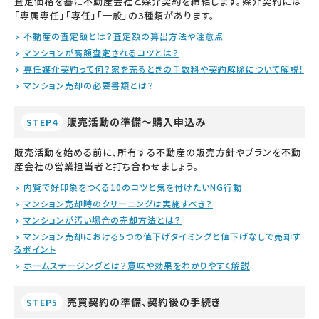
査定価格を基に不動産会社と媒介契約を締結します。媒介契約には
「専属専任」「専任」「一般」の3種類があります。
不動産の査定額とは？査定額の算出方法や注意点
マンションが高額査定されるコツとは？
専任媒介契約って何？家を売るときの手数料や契約解除について解説！
マンション売却の必要書類とは？
販売活動の準備～購入申込み
STEP4
販売活動を始める前に、所有する不動産の販売方針やプランを不動
産会社の営業担当者と打ち合わせましょう。
内覧で好印象をつくる10のコツと気を付けたいNG行動
マンション売却時のクリーニングは実施すべき？
マンションが汚い場合の売却方法とは？
マンション売却における5つの値下げタイミングと値下げなしで売却す
るポイント
ホームステージングとは？意味や効果をわかりやすく解説
売買契約の準備、契約後の手続き
STEP5