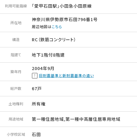
「愛甲石田駅」小田急小田原線
利用可能路線
神奈川県伊勢原市石田796番1号
所在地
周辺地図は
こちら
RC（鉄筋コンクリート）
構造
地下1階付8階建
階建て
2004年9月
築年月
旧耐震基準と新耐震基準の違い
67戸
総戸数
所有権
土地権利
第一種住居地域,第一種中高層住居専用地域
用途地域
石田
小学校区域