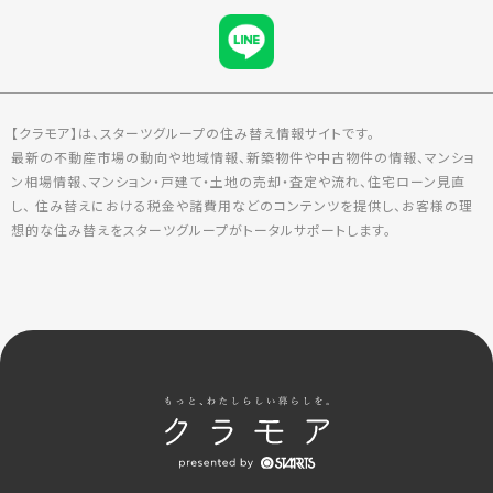
【クラモア】は、スターツグループの住み替え情報サイトです。
最新の不動産市場の動向や地域情報、新築物件や中古物件の情報、マンショ
ン相場情報、マンション・戸建て・土地の売却・査定や流れ、住宅ローン見直
し、 住み替えにおける税金や諸費用などのコンテンツを提供し、お客様の理
想的な住み替えをスターツグループがトータルサポートします。