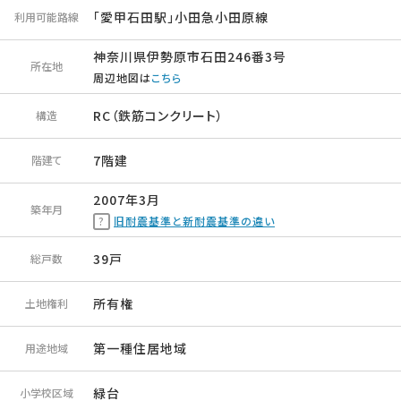
「愛甲石田駅」小田急小田原線
利用可能路線
神奈川県伊勢原市石田246番3号
所在地
周辺地図は
こちら
RC（鉄筋コンクリート）
構造
7階建
階建て
2007年3月
築年月
旧耐震基準と新耐震基準の違い
39戸
総戸数
所有権
土地権利
第一種住居地域
用途地域
緑台
小学校区域