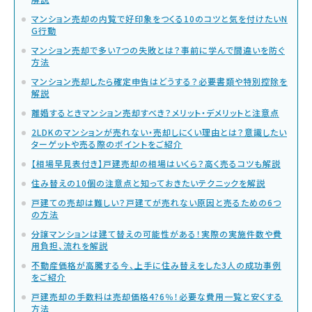
マンション売却の内覧で好印象をつくる10のコツと気を付けたいN
G行動
マンション売却で多い7つの失敗とは？事前に学んで間違いを防ぐ
方法
マンション売却したら確定申告はどうする？必要書類や特別控除を
解説
離婚するときマンション売却すべき？メリット・デメリットと注意点
2LDKのマンションが売れない・売却しにくい理由とは？意識したい
ターゲットや売る際のポイントをご紹介
【相場早見表付き】戸建売却の相場はいくら？高く売るコツも解説
住み替えの10個の注意点と知っておきたいテクニックを解説
戸建ての売却は難しい？戸建てが売れない原因と売るための6つ
の方法
分譲マンションは建て替えの可能性がある！実際の実施件数や費
用負担、流れを解説
不動産価格が高騰する今、上手に住み替えをした3人の成功事例
をご紹介
戸建売却の手数料は売却価格4?6％！必要な費用一覧と安くする
方法