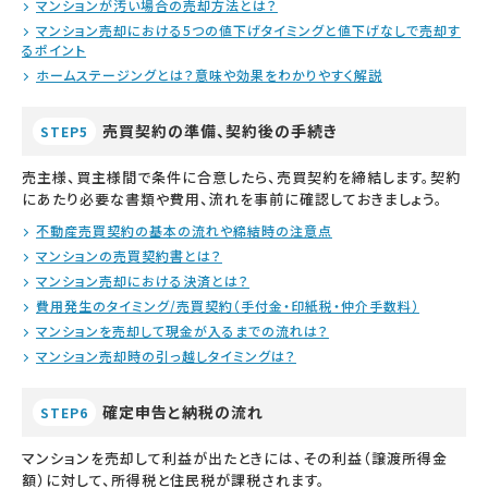
マンションが汚い場合の売却方法とは？
マンション売却における5つの値下げタイミングと値下げなしで売却す
るポイント
ホームステージングとは？意味や効果をわかりやすく解説
売買契約の準備、契約後の手続き
STEP5
売主様、買主様間で条件に合意したら、売買契約を締結します。契約
にあたり必要な書類や費用、流れを事前に確認しておきましょう。
不動産売買契約の基本の流れや締結時の注意点
マンションの売買契約書とは？
マンション売却における決済とは？
費用発生のタイミング/売買契約（手付金・印紙税・仲介手数料）
マンションを売却して現金が入るまでの流れは？
マンション売却時の引っ越しタイミングは？
確定申告と納税の流れ
STEP6
マンションを売却して利益が出たときには、その利益（譲渡所得金
額）に対して、所得税と住民税が課税されます。