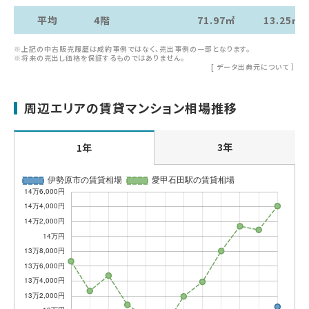
平均
4階
71.97㎡
13.25㎡
※上記の中古販売履歴は成約事例ではなく、売出事例の一部となります。
※将来の売出し価格を保証するものではありません。
[
データ出典元について
］
周辺エリアの賃貸マンション相場推移
3年
1年