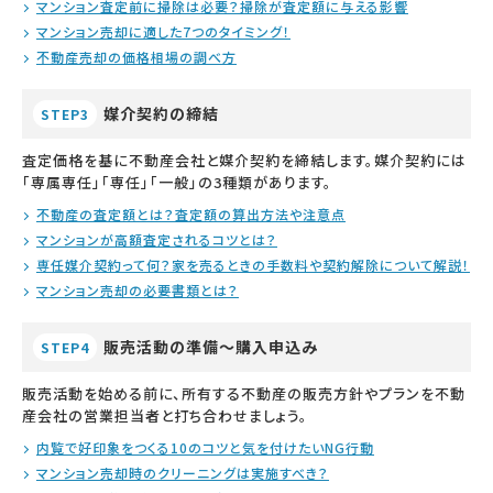
マンション査定前に掃除は必要？掃除が査定額に与える影響
マンション売却に適した7つのタイミング！
不動産売却の価格相場の調べ方
媒介契約の締結
STEP3
査定価格を基に不動産会社と媒介契約を締結します。媒介契約には
「専属専任」「専任」「一般」の3種類があります。
不動産の査定額とは？査定額の算出方法や注意点
マンションが高額査定されるコツとは？
専任媒介契約って何？家を売るときの手数料や契約解除について解説！
マンション売却の必要書類とは？
販売活動の準備～購入申込み
STEP4
販売活動を始める前に、所有する不動産の販売方針やプランを不動
産会社の営業担当者と打ち合わせましょう。
内覧で好印象をつくる10のコツと気を付けたいNG行動
マンション売却時のクリーニングは実施すべき？