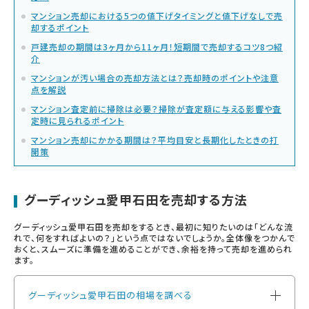
マンション売却における5つの値下げタイミングと値下げなしで売
却するポイント
戸建売却の期間は3ヶ月から11ヶ月！短期間で売却するコツ8つ紹
介
マンションが汚い場合の売却方法とは？売却時のポイントや注意
点を解説
マンション査定前に掃除は必要？掃除が査定額に与える影響や査
定時に見られるポイント
マンション売却にかかる期間は？平均目安と長期化したときの打
開策
グーディッシュ愛甲石田を売却する方法
グーディッシュ愛甲石田を売却をするとき、最初に知りたいのは「どんな流
れで、何をすればよいの？」という点ではないでしょうか。全体像をつかんで
おくと、スムーズに準備を進めることができ、余裕を持って売却を進められ
ます。
グーディッシュ愛甲石田の相場を調べる