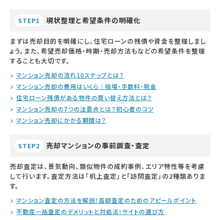
現状整理と希望条件の明確化
STEP1
まずは売却目的を明確にし、住宅ローンの残債や資金を整理しまし
ょう。また、希望売却価格・時期・売却方法もなどの希望条件を整理
することも大切です。
マンション売却の流れ10ステップとは？
マンション売却の費用はいくら｜相場・手数料・税金
住宅ローン残債がある物件の買い替え方法とは？
マンション売却の7つの注意点とは？初心者のコツ
マンション売却にかかる期間は？
売却マンションの事前調査・査定
STEP2
売却査定は、景気動向、類似物件の成約事例、エリア特性等を考慮
して行います。査定方法は「机上査定」と「訪問査定」の2種類ありま
す。
マンション査定の方法を解説！高額査定のためのアピールポイント
不動産一括査定のデメリットと対処法！サイトの選び方