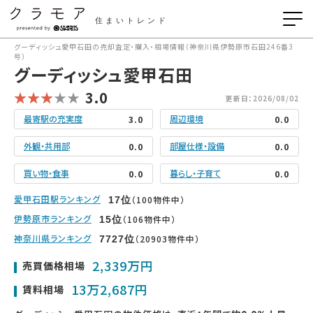
住まいトレンド
グーディッシュ愛甲石田の売却査定・購入・相場情報（神奈川県伊勢原市石田246番3
号）
グーディッシュ愛甲石田
3.0
更新日：2026/08/02
最寄駅の充実度
周辺環境
3.0
0.0
外観・共用部
部屋仕様・設備
0.0
0.0
買い物・食事
暮らし・子育て
0.0
0.0
愛甲石田駅ランキング
（100物件中）
17
位
伊勢原市ランキング
（106物件中）
15
位
神奈川県ランキング
（20903物件中）
7727
位
2,339万円
売買価格相場
13万2,687円
賃料相場