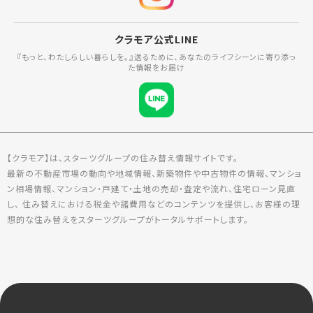
クラモア公式LINE
『もっと、わたしらしい暮らしを。』送るために、あなたのライフシーンに寄り添っ
た情報をお届け
【クラモア】は、スターツグループの住み替え情報サイトです。
最新の不動産市場の動向や地域情報、新築物件や中古物件の情報、マンショ
ン相場情報、マンション・戸建て・土地の売却・査定や流れ、住宅ローン見直
し、 住み替えにおける税金や諸費用などのコンテンツを提供し、お客様の理
想的な住み替えをスターツグループがトータルサポートします。