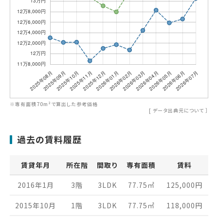
※専有面積70m²で算出した参考価格
[
データ出典元について
］
過去の賃料履歴
賃貸年月
所在階
間取り
専有面積
賃料
2016年1月
3階
3LDK
77.75
㎡
125,000
円
2015年10月
1階
3LDK
77.75
㎡
118,000
円