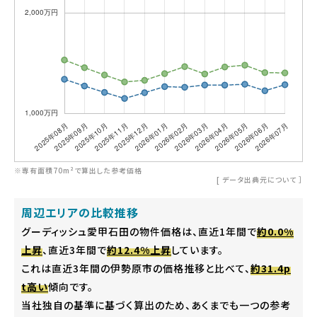
※専有面積70m²で算出した参考価格
[
データ出典元について
］
周辺エリアの比較推移
グーディッシュ愛甲石田の物件価格は、直近1年間で
約0.0%
上昇
、直近3年間で
約12.4%上昇
しています。
これは直近3年間の伊勢原市の価格推移と比べて、
約31.4p
t高い
傾向です。
当社独自の基準に基づく算出のため、あくまでも一つの参考