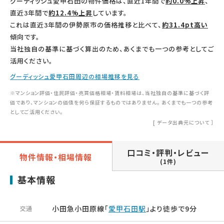
グーディッシュ愛甲石田の物件価格は、直近1年間で
約0.0%上昇
、
直近3年間で
約12.4%上昇
しています。
これは直近3年間の伊勢原市の価格推移と比べて、
約31.4pt高い
傾向です。
当社独自の基準に基づく算出のため、あくまでも一つの参考としてご
活用ください。
グーディッシュ愛甲石田周辺の相場推移を見る
※マンション評価・住民評価・売買価格相場・賃料相場は、当社独自の基準に基づく評
価であり、マンションの価値を何ら保証するものではありません。 あくまでも一つの参考
としてご活用ください。
[
データ出典元について
］
口コミ・評判・レビュー
物件情報・相場情報
(1件)
基本情報
小田急小田原線「
愛甲石田駅
」より徒歩で9分
交通