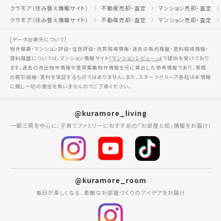
クラモア（住み替え情報サイト）
不動産売却・査定
マンション売却・査定
クラモア（住み替え情報サイト）
不動産売却・査定
マンション売却・査定
[データ出典元について］
物件概要・マンション評価・住民評価・売買相場情報・過去の販売履歴・賃料相場情報・
賃料履歴については、マンション情報サイト
「マンションレビュー」
より提供を受けており
ます。過去の売出物件情報や賃貸募集物件情報を元に算出した参考情報であり、実際
の取引価格・賃料を保証するものではありません。また、スターツグループ各社は本情報
に関し一切の責任を負いませんのでご了承ください。
@kuramore_living
一都三県を中心に、子育てファミリーにおすすめの「お部屋と街」情報をお届け!
@kuramore_room
毎日が楽しくなる、素敵なお部屋づくりのアイデアをお届け