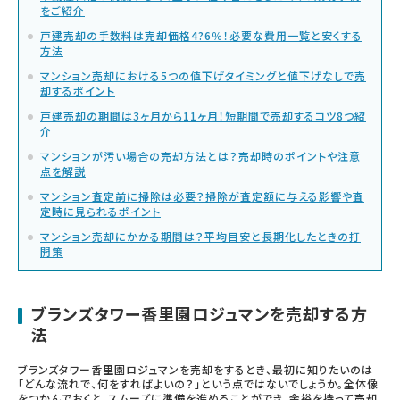
をご紹介
戸建売却の手数料は売却価格4?6％！必要な費用一覧と安くする
方法
マンション売却における5つの値下げタイミングと値下げなしで売
却するポイント
戸建売却の期間は3ヶ月から11ヶ月！短期間で売却するコツ8つ紹
介
マンションが汚い場合の売却方法とは？売却時のポイントや注意
点を解説
マンション査定前に掃除は必要？掃除が査定額に与える影響や査
定時に見られるポイント
マンション売却にかかる期間は？平均目安と長期化したときの打
開策
ブランズタワー香里園ロジュマンを売却する方
法
ブランズタワー香里園ロジュマンを売却をするとき、最初に知りたいのは
「どんな流れで、何をすればよいの？」という点ではないでしょうか。全体像
をつかんでおくと、スムーズに準備を進めることができ、余裕を持って売却