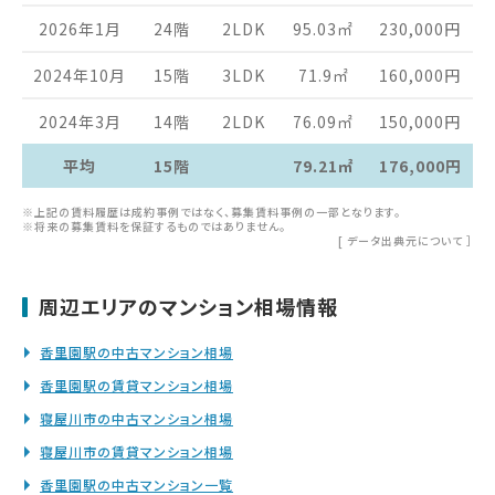
2026年1月
24階
2LDK
95.03
㎡
230,000
円
2024年10月
15階
3LDK
71.9
㎡
160,000
円
2024年3月
14階
2LDK
76.09
㎡
150,000
円
平均
15階
79.21㎡
176,000円
※上記の賃料履歴は成約事例ではなく、募集賃料事例の一部となります。
※将来の募集賃料を保証するものではありません。
[
データ出典元について
］
周辺エリアのマンション相場情報
香里園駅の中古マンション相場
香里園駅の賃貸マンション相場
寝屋川市の中古マンション相場
寝屋川市の賃貸マンション相場
香里園駅の中古マンション一覧