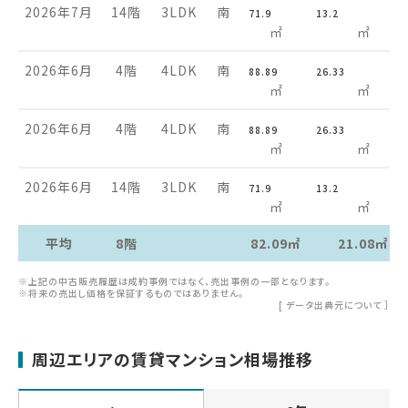
2026年7月
14階
3LDK
南
71.9
13.2
㎡
㎡
2026年6月
4階
4LDK
南
88.89
26.33
㎡
㎡
2026年6月
4階
4LDK
南
88.89
26.33
㎡
㎡
2026年6月
14階
3LDK
南
71.9
13.2
㎡
㎡
平均
8階
82.09㎡
21.08㎡
※上記の中古販売履歴は成約事例ではなく、売出事例の一部となります。
※将来の売出し価格を保証するものではありません。
[
データ出典元について
］
周辺エリアの賃貸マンション相場推移