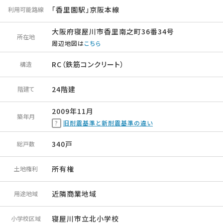
「香里園駅」京阪本線
利用可能路線
大阪府寝屋川市香里南之町36番34号
所在地
周辺地図は
こちら
RC（鉄筋コンクリート）
構造
24階建
階建て
2009年11月
築年月
旧耐震基準と新耐震基準の違い
340戸
総戸数
所有権
土地権利
近隣商業地域
用途地域
寝屋川市立北小学校
小学校区域