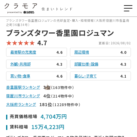
住まいトレンド
ブランズタワー香里園ロジュマンの売却査定・購入・相場情報（大阪府寝屋川市香里南
之町36番34号）
ブランズタワー香里園ロジュマン
4.7
更新日：2026/08/02
最寄駅の充実度
周辺環境
4.6
4.0
外観・共用部
部屋仕様・設備
4.3
4.3
買い物・食事
暮らし・子育て
4.6
4.1
香里園駅ランキング
（163物件中）
3
位
寝屋川市ランキング
（214物件中）
4
位
大阪府ランキング
（12289物件中）
181
位
4,704万円
売買価格相場
15万4,223円
賃料相場