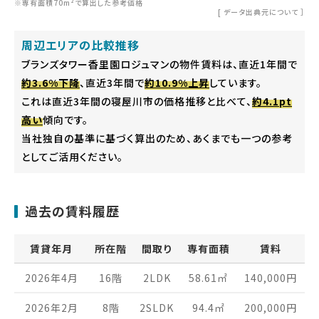
※専有面積70m²で算出した参考価格
[
データ出典元について
］
周辺エリアの比較推移
ブランズタワー香里園ロジュマンの物件賃料は、直近1年間で
約3.6%下降
、直近3年間で
約10.9%上昇
しています。
これは直近3年間の寝屋川市の価格推移と比べて、
約4.1pt
高い
傾向です。
当社独自の基準に基づく算出のため、あくまでも一つの参考
としてご活用ください。
過去の賃料履歴
賃貸年月
所在階
間取り
専有面積
賃料
2026年4月
16階
2LDK
58.61
㎡
140,000
円
2026年2月
8階
2SLDK
94.4
㎡
200,000
円