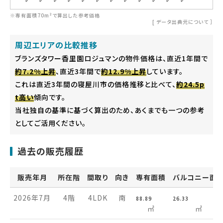
※専有面積70m²で算出した参考価格
[
データ出典元について
］
周辺エリアの比較推移
ブランズタワー香里園ロジュマンの物件価格は、直近1年間で
約7.2%上昇
、直近3年間で
約12.9%上昇
しています。
これは直近3年間の寝屋川市の価格推移と比べて、
約24.5p
t高い
傾向です。
当社独自の基準に基づく算出のため、あくまでも一つの参考
としてご活用ください。
過去の販売履歴
販売年月
所在階
間取り
向き
専有面積
バルコニー面
2026年7月
4階
4LDK
南
88.89
26.33
㎡
㎡