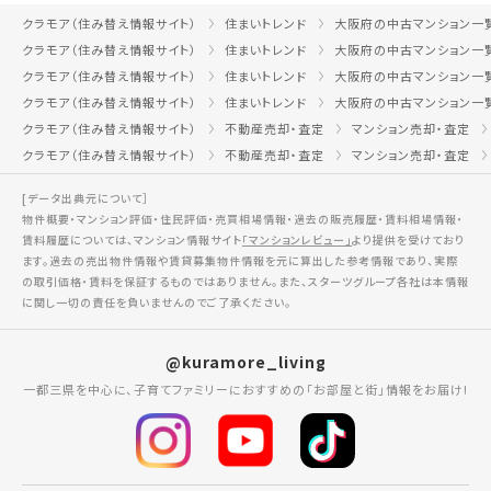
クラモア（住み替え情報サイト）
住まいトレンド
大阪府の中古マンション一
クラモア（住み替え情報サイト）
住まいトレンド
大阪府の中古マンション一
クラモア（住み替え情報サイト）
住まいトレンド
大阪府の中古マンション一
クラモア（住み替え情報サイト）
住まいトレンド
大阪府の中古マンション一
クラモア（住み替え情報サイト）
不動産売却・査定
マンション売却・査定
クラモア（住み替え情報サイト）
不動産売却・査定
マンション売却・査定
[データ出典元について］
物件概要・マンション評価・住民評価・売買相場情報・過去の販売履歴・賃料相場情報・
賃料履歴については、マンション情報サイト
「マンションレビュー」
より提供を受けており
ます。過去の売出物件情報や賃貸募集物件情報を元に算出した参考情報であり、実際
の取引価格・賃料を保証するものではありません。また、スターツグループ各社は本情報
に関し一切の責任を負いませんのでご了承ください。
@kuramore_living
一都三県を中心に、子育てファミリーにおすすめの「お部屋と街」情報をお届け!