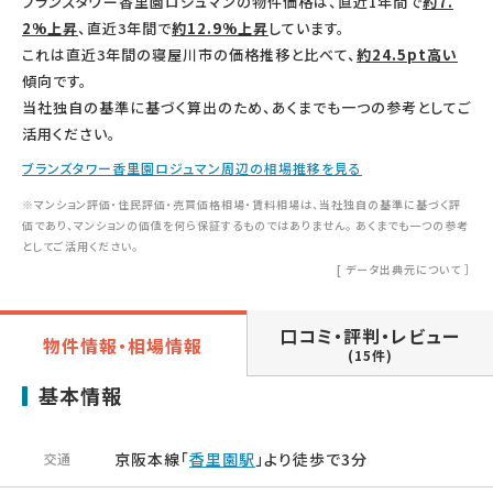
ブランズタワー香里園ロジュマンの物件価格は、直近1年間で
約7.
2%上昇
、直近3年間で
約12.9%上昇
しています。
これは直近3年間の寝屋川市の価格推移と比べて、
約24.5pt高い
傾向です。
当社独自の基準に基づく算出のため、あくまでも一つの参考としてご
活用ください。
ブランズタワー香里園ロジュマン周辺の相場推移を見る
※マンション評価・住民評価・売買価格相場・賃料相場は、当社独自の基準に基づく評
価であり、マンションの価値を何ら保証するものではありません。 あくまでも一つの参考
としてご活用ください。
[
データ出典元について
］
口コミ・評判・レビュー
物件情報・相場情報
(15件)
基本情報
京阪本線「
香里園駅
」より徒歩で3分
交通