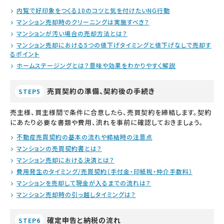
内覧で好印象をつくる10のコツと気を付けたいNG行動
マンション売却時のクリーニングは実施すべき？
マンションが汚い場合の売却方法とは？
マンション売却における5つの値下げタイミングと値下げなしで売却す
るポイント
ホームステージングとは？意味や効果をわかりやすく解説
売買契約の準備、契約後の手続き
STEP5
売主様、買主様間で条件に合意したら、売買契約を締結します。契約
にあたり必要な書類や費用、流れを事前に確認しておきましょう。
不動産売買契約の基本の流れや締結時の注意点
マンションの売買契約書とは？
マンション売却における決済とは？
費用発生のタイミング/売買契約（手付金・印紙税・仲介手数料）
マンションを売却して現金が入るまでの流れは？
マンション売却時の引っ越しタイミングは？
確定申告と納税の流れ
STEP6