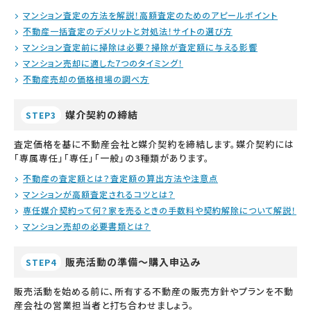
マンション査定の方法を解説！高額査定のためのアピールポイント
不動産一括査定のデメリットと対処法！サイトの選び方
マンション査定前に掃除は必要？掃除が査定額に与える影響
マンション売却に適した7つのタイミング！
不動産売却の価格相場の調べ方
媒介契約の締結
STEP3
査定価格を基に不動産会社と媒介契約を締結します。媒介契約には
「専属専任」「専任」「一般」の3種類があります。
不動産の査定額とは？査定額の算出方法や注意点
マンションが高額査定されるコツとは？
専任媒介契約って何？家を売るときの手数料や契約解除について解説！
マンション売却の必要書類とは？
販売活動の準備～購入申込み
STEP4
販売活動を始める前に、所有する不動産の販売方針やプランを不動
産会社の営業担当者と打ち合わせましょう。