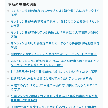
不動産売却の記事
マンション売却の流れ10ステップとは？初心者さんにわかりやすく
解説
マンション売却の内覧で好印象をつくる10のコツと気を付けたいN
G行動
マンション売却で多い7つの失敗とは？事前に学んで間違いを防ぐ
方法
マンション売却したら確定申告はどうする？必要書類や特別控除を
解説
離婚するときマンション売却すべき？メリット・デメリットと注意点
2LDKのマンションが売れない・売却しにくい理由とは？意識したい
ターゲットや売る際のポイントをご紹介
【相場早見表付き】戸建売却の相場はいくら？高く売るコツも解説
住み替えの10個の注意点と知っておきたいテクニックを解説
戸建ての売却は難しい？戸建てが売れない原因と売るための6つ
の方法
分譲マンションは建て替えの可能性がある！実際の実施件数や費
用負担、流れを解説
不動産価格が高騰する今、上手に住み替えをした3人の成功事例