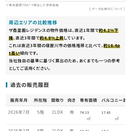
※専有面積70m²で算出した参考価格
[
データ出典元について
］
周辺エリアの比較推移
ザ香里園レジデンスの物件価格は、直近1年間で
約4.2%下
降
、直近3年間で
約4.8%上昇
しています。
これは直近3年間の寝屋川市の価格推移と比べて、
約16.4p
t高い
傾向です。
当社独自の基準に基づく算出のため、あくまでも一つの参考
としてご活用ください。
過去の販売履歴
販売年月
所在階
間取り
向き
専有面積
バルコニー面
2026年7月
5階
2LDK
南
74.13
17.65
㎡
㎡
2026年7月
9階
2LDK
東