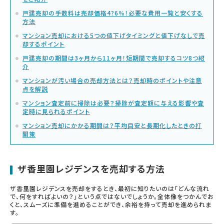
戸建売却の手数料は売却価格4?6％！必要な費用一覧と安くする
方法
マンション売却における5つの値下げタイミングと値下げなしで売
却するポイント
戸建売却の期間は3ヶ月から11ヶ月！短期間で売却するコツ8つ紹
介
マンションが汚い場合の売却方法とは？売却時のポイントや注意
点を解説
マンション査定前に掃除は必要？掃除が査定額に与える影響や査
定時に見られるポイント
マンション売却にかかる期間は？平均目安と長期化したときの打
開策
ザ香里園レジデンスを売却する方法
ザ香里園レジデンスを売却をするとき、最初に知りたいのは「どんな流れ
で、何をすればよいの？」という点ではないでしょうか。全体像をつかんでお
くと、スムーズに準備を進めることができ、余裕を持って売却を進められま
す。