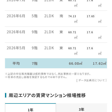
60.72
17.6
㎡
㎡
2026年6月
5階
2LDK
南
74.13
17.65
㎡
㎡
2026年6月
9階
2LDK
東
60.72
17.6
㎡
㎡
2026年5月
9階
2LDK
東
60.72
17.6
㎡
㎡
平均
7階
66.08㎡
17.62㎡
※上記の中古販売履歴は成約事例ではなく、売出事例の一部となります。
※将来の売出し価格を保証するものではありません。
[
データ出典元について
］
周辺エリアの賃貸マンション相場推移
3年
1年