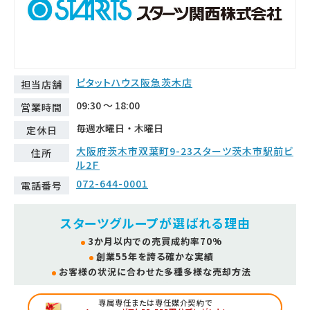
ピタットハウス阪急茨木店
担当店舗
09:30 ～ 18:00
営業時間
毎週水曜日・木曜日
定休日
大阪府茨木市双葉町9-23スターツ茨木市駅前ビ
住所
ル2Ｆ
072-644-0001
電話番号
スターツグループが選ばれる理由
3か月以内での売買成約率70%
創業55年を誇る確かな実績
お客様の状況に合わせた多種多様な売却方法
専属専任または専任媒介契約で