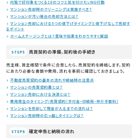
内覧で好印象をつくる10のコツと気を付けたいNG行動
マンション売却時のクリーニングは実施すべき？
マンションが汚い場合の売却方法とは？
マンション売却における5つの値下げタイミングと値下げなしで売却す
るポイント
ホームステージングとは？意味や効果をわかりやすく解説
売買契約の準備、契約後の手続き
STEP5
売主様、買主様間で条件に合意したら、売買契約を締結します。契約
にあたり必要な書類や費用、流れを事前に確認しておきましょう。
不動産売買契約の基本の流れや締結時の注意点
マンションの売買契約書とは？
マンション売却における決済とは？
費用発生のタイミング/売買契約（手付金・印紙税・仲介手数料）
マンションを売却して現金が入るまでの流れは？
マンション売却時の引っ越しタイミングは？
確定申告と納税の流れ
STEP6