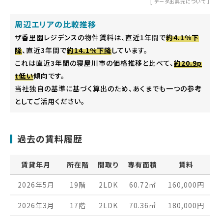
[
データ出典元について
］
周辺エリアの比較推移
ザ香里園レジデンスの物件賃料は、直近1年間で
約4.1%下
降
、直近3年間で
約14.1%下降
しています。
これは直近3年間の寝屋川市の価格推移と比べて、
約20.9p
t低い
傾向です。
当社独自の基準に基づく算出のため、あくまでも一つの参考
としてご活用ください。
過去の賃料履歴
賃貸年月
所在階
間取り
専有面積
賃料
2026年5月
19階
2LDK
60.72
㎡
160,000
円
2026年3月
17階
2LDK
70.36
㎡
180,000
円