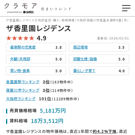
住まいトレンド
ザ香里園レジデンスの売却査定・購入・相場情報（大阪府寝屋川市香里本通町8番1号）
ザ香里園レジデンス
4.9
更新日：2026/03/02
最寄駅の充実度
周辺環境
3.8
3.5
外観・共用部
部屋仕様・設備
5.0
5.0
買い物・食事
暮らし・子育て
5.0
4.0
香里園駅ランキング
（163物件中）
2
位
寝屋川市ランキング
（214物件中）
2
位
大阪府ランキング
（12289物件中）
101
位
5,181万円
売買価格相場
18万3,512円
賃料相場
ザ香里園レジデンスの物件価格は、直近1年間で
約4.2%下降
、直近