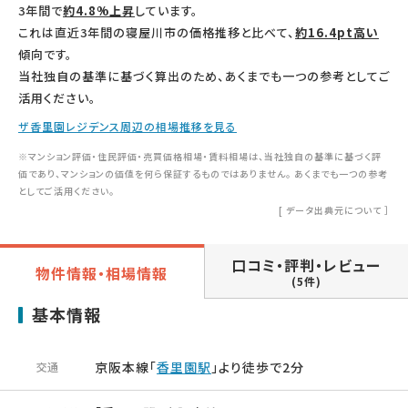
3年間で
約4.8%上昇
しています。
これは直近3年間の寝屋川市の価格推移と比べて、
約16.4pt高い
傾向です。
当社独自の基準に基づく算出のため、あくまでも一つの参考としてご
活用ください。
ザ香里園レジデンス周辺の相場推移を見る
※マンション評価・住民評価・売買価格相場・賃料相場は、当社独自の基準に基づく評
価であり、マンションの価値を何ら保証するものではありません。 あくまでも一つの参考
としてご活用ください。
[
データ出典元について
］
口コミ・評判・レビュー
物件情報・相場情報
(5件)
基本情報
京阪本線「
香里園駅
」より徒歩で2分
交通