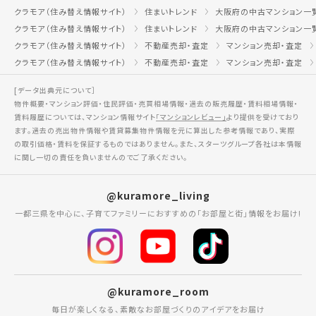
クラモア（住み替え情報サイト）
住まいトレンド
大阪府の中古マンション一
クラモア（住み替え情報サイト）
住まいトレンド
大阪府の中古マンション一
クラモア（住み替え情報サイト）
不動産売却・査定
マンション売却・査定
クラモア（住み替え情報サイト）
不動産売却・査定
マンション売却・査定
[データ出典元について］
物件概要・マンション評価・住民評価・売買相場情報・過去の販売履歴・賃料相場情報・
賃料履歴については、マンション情報サイト
「マンションレビュー」
より提供を受けており
ます。過去の売出物件情報や賃貸募集物件情報を元に算出した参考情報であり、実際
の取引価格・賃料を保証するものではありません。また、スターツグループ各社は本情報
に関し一切の責任を負いませんのでご了承ください。
@kuramore_living
一都三県を中心に、子育てファミリーにおすすめの「お部屋と街」情報をお届け!
@kuramore_room
毎日が楽しくなる、素敵なお部屋づくりのアイデアをお届け