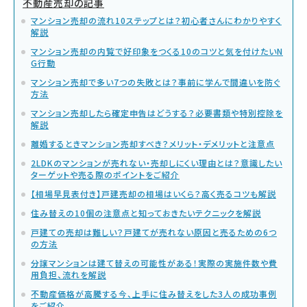
不動産売却の記事
マンション売却の流れ10ステップとは？初心者さんにわかりやすく
解説
マンション売却の内覧で好印象をつくる10のコツと気を付けたいN
G行動
マンション売却で多い7つの失敗とは？事前に学んで間違いを防ぐ
方法
マンション売却したら確定申告はどうする？必要書類や特別控除を
解説
離婚するときマンション売却すべき？メリット・デメリットと注意点
2LDKのマンションが売れない・売却しにくい理由とは？意識したい
ターゲットや売る際のポイントをご紹介
【相場早見表付き】戸建売却の相場はいくら？高く売るコツも解説
住み替えの10個の注意点と知っておきたいテクニックを解説
戸建ての売却は難しい？戸建てが売れない原因と売るための6つ
の方法
分譲マンションは建て替えの可能性がある！実際の実施件数や費
用負担、流れを解説
不動産価格が高騰する今、上手に住み替えをした3人の成功事例
をご紹介