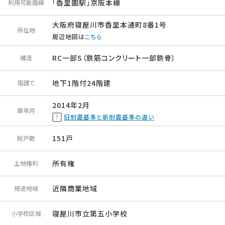
「香里園駅」京阪本線
利用可能路線
大阪府寝屋川市香里本通町8番1号
所在地
周辺地図は
こちら
RC一部S（鉄筋コンクリート一部鉄骨）
構造
地下1階付24階建
階建て
2014年2月
築年月
旧耐震基準と新耐震基準の違い
151戸
総戸数
所有権
土地権利
近隣商業地域
用途地域
寝屋川市立第五小学校
小学校区域