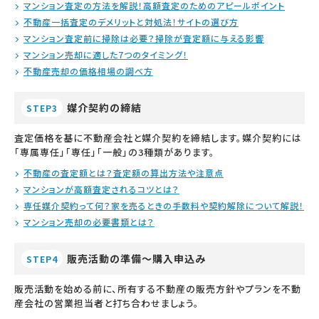
マンション査定の方法を解説！高額査定のためのアピールポイント
不動産一括査定のデメリットと対処法！サイトの選び方
マンション査定前に掃除は必要？掃除が査定額に与える影響
マンション売却に適した7つのタイミング！
不動産売却の価格相場の調べ方
媒介契約の締結
STEP3
査定価格を基に不動産会社と媒介契約を締結します。媒介契約には
「専属専任」「専任」「一般」の3種類があります。
不動産の査定額とは？査定額の算出方法や注意点
マンションが高額査定されるコツとは？
専任媒介契約って何？家を売るときの手数料や契約解除について解説！
マンション売却の必要書類とは？
販売活動の準備～購入申込み
STEP4
販売活動を始める前に、所有する不動産の販売方針やプランを不動
産会社の営業担当者と打ち合わせましょう。