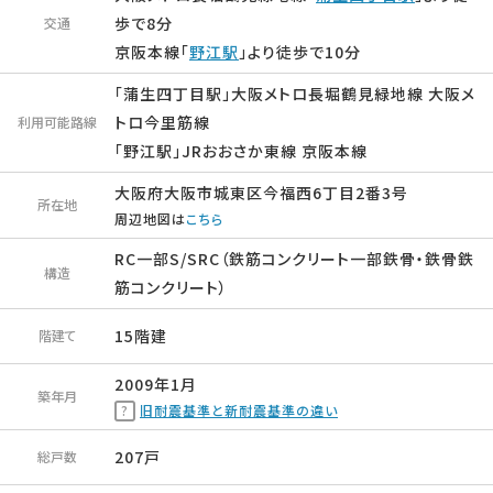
歩で8分
交通
京阪本線「
野江駅
」より徒歩で10分
「蒲生四丁目駅」大阪メトロ長堀鶴見緑地線 大阪メ
トロ今里筋線
利用可能路線
「野江駅」JRおおさか東線 京阪本線
大阪府大阪市城東区今福西6丁目2番3号
所在地
周辺地図は
こちら
RC一部S/SRC（鉄筋コンクリート一部鉄骨・鉄骨鉄
構造
筋コンクリート）
15階建
階建て
2009年1月
築年月
旧耐震基準と新耐震基準の違い
207戸
総戸数