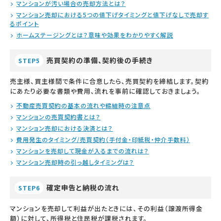
マンションが汚い場合の売却方法とは？
マンション売却における5つの値下げタイミングと値下げなしで売却す
るポイント
ホームステージングとは？意味や効果をわかりやすく解説
売買契約の準備、契約後の手続き
STEP5
売主様、買主様間で条件に合意したら、売買契約を締結します。契約
にあたり必要な書類や費用、流れを事前に確認しておきましょう。
不動産売買契約の基本の流れや締結時の注意点
マンションの売買契約書とは？
マンション売却における決済とは？
費用発生のタイミング/売買契約（手付金・印紙税・仲介手数料）
マンションを売却して現金が入るまでの流れは？
マンション売却時の引っ越しタイミングは？
確定申告と納税の流れ
STEP6
マンションを売却して利益が出たときには、その利益（譲渡所得金
額）に対して、所得税と住民税が課税されます。