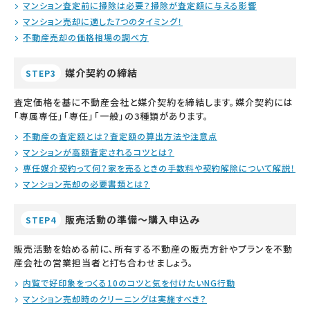
マンション査定前に掃除は必要？掃除が査定額に与える影響
マンション売却に適した7つのタイミング！
不動産売却の価格相場の調べ方
媒介契約の締結
STEP3
査定価格を基に不動産会社と媒介契約を締結します。媒介契約には
「専属専任」「専任」「一般」の3種類があります。
不動産の査定額とは？査定額の算出方法や注意点
マンションが高額査定されるコツとは？
専任媒介契約って何？家を売るときの手数料や契約解除について解説！
マンション売却の必要書類とは？
販売活動の準備～購入申込み
STEP4
販売活動を始める前に、所有する不動産の販売方針やプランを不動
産会社の営業担当者と打ち合わせましょう。
内覧で好印象をつくる10のコツと気を付けたいNG行動
マンション売却時のクリーニングは実施すべき？