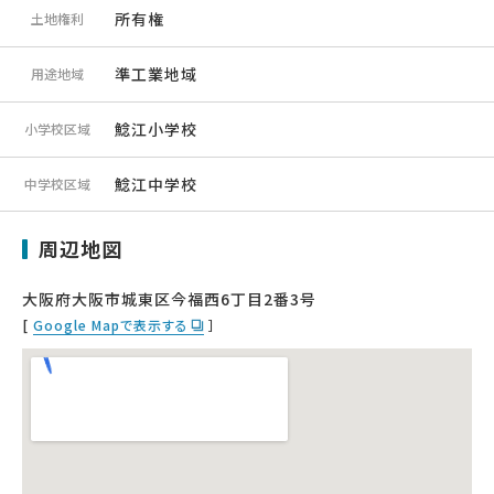
所有権
土地権利
準工業地域
用途地域
鯰江小学校
小学校区域
鯰江中学校
中学校区域
周辺地図
大阪府大阪市城東区今福西6丁目2番3号
[
Google Mapで表示する
］