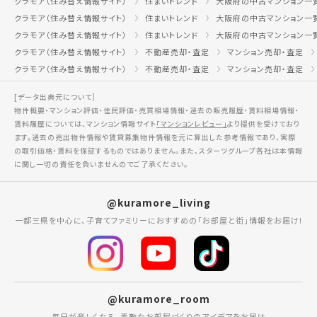
クラモア（住み替え情報サイト）
住まいトレンド
大阪府の中古マンション一
クラモア（住み替え情報サイト）
住まいトレンド
大阪府の中古マンション一
クラモア（住み替え情報サイト）
住まいトレンド
大阪府の中古マンション一
クラモア（住み替え情報サイト）
不動産売却・査定
マンション売却・査定
クラモア（住み替え情報サイト）
不動産売却・査定
マンション売却・査定
[データ出典元について］
物件概要・マンション評価・住民評価・売買相場情報・過去の販売履歴・賃料相場情報・
賃料履歴については、マンション情報サイト
「マンションレビュー」
より提供を受けており
ます。過去の売出物件情報や賃貸募集物件情報を元に算出した参考情報であり、実際
の取引価格・賃料を保証するものではありません。また、スターツグループ各社は本情報
に関し一切の責任を負いませんのでご了承ください。
@kuramore_living
一都三県を中心に、子育てファミリーにおすすめの「お部屋と街」情報をお届け!
@kuramore_room
毎日が楽しくなる、素敵なお部屋づくりのアイデアをお届け