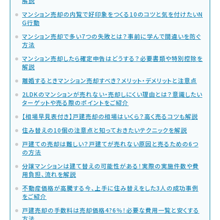
解説
マンション売却の内覧で好印象をつくる10のコツと気を付けたいN
G行動
マンション売却で多い7つの失敗とは？事前に学んで間違いを防ぐ
方法
マンション売却したら確定申告はどうする？必要書類や特別控除を
解説
離婚するときマンション売却すべき？メリット・デメリットと注意点
2LDKのマンションが売れない・売却しにくい理由とは？意識したい
ターゲットや売る際のポイントをご紹介
【相場早見表付き】戸建売却の相場はいくら？高く売るコツも解説
住み替えの10個の注意点と知っておきたいテクニックを解説
戸建ての売却は難しい？戸建てが売れない原因と売るための6つ
の方法
分譲マンションは建て替えの可能性がある！実際の実施件数や費
用負担、流れを解説
不動産価格が高騰する今、上手に住み替えをした3人の成功事例
をご紹介
戸建売却の手数料は売却価格4?6％！必要な費用一覧と安くする
方法