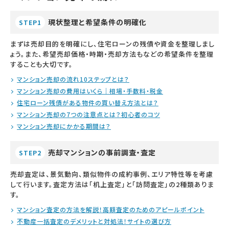
現状整理と希望条件の明確化
STEP1
まずは売却目的を明確にし、住宅ローンの残債や資金を整理しまし
ょう。また、希望売却価格・時期・売却方法もなどの希望条件を整理
することも大切です。
マンション売却の流れ10ステップとは？
マンション売却の費用はいくら｜相場・手数料・税金
住宅ローン残債がある物件の買い替え方法とは？
マンション売却の7つの注意点とは？初心者のコツ
マンション売却にかかる期間は？
売却マンションの事前調査・査定
STEP2
売却査定は、景気動向、類似物件の成約事例、エリア特性等を考慮
して行います。査定方法は「机上査定」と「訪問査定」の2種類ありま
す。
マンション査定の方法を解説！高額査定のためのアピールポイント
不動産一括査定のデメリットと対処法！サイトの選び方