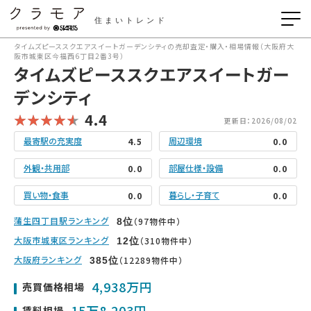
住まいトレンド
タイムズピーススクエアスイートガーデンシティの売却査定・購入・相場情報（大阪府大
阪市城東区今福西6丁目2番3号）
タイムズピーススクエアスイートガー
デンシティ
4.4
更新日：2026/08/02
最寄駅の充実度
周辺環境
4.5
0.0
外観・共用部
部屋仕様・設備
0.0
0.0
買い物・食事
暮らし・子育て
0.0
0.0
蒲生四丁目駅ランキング
（97物件中）
8
位
大阪市城東区ランキング
（310物件中）
12
位
大阪府ランキング
（12289物件中）
385
位
4,938万円
売買価格相場
15万8,203円
賃料相場