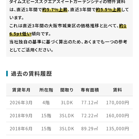
タイムズピーススクエアスイートガーデンシティの物件賃料
は、直近1年間で
約5.7%上昇
、直近3年間で
約5.5%上昇
して
います。
これは直近3年間の大阪市城東区の価格推移と比べて、
約1
6.5pt低い
傾向です。
当社独自の基準に基づく算出のため、あくまでも一つの参考
としてご活用ください。
過去の賃料履歴
賃貸年月
所在階
間取り
専有面積
賃料
2026年3月
4階
3LDK
77.12
㎡
170,000
円
2018年9月
15階
3SLDK
72.22
㎡
160,000
円
2018年6月
15階
3SLDK
89.29
㎡
135,000
円