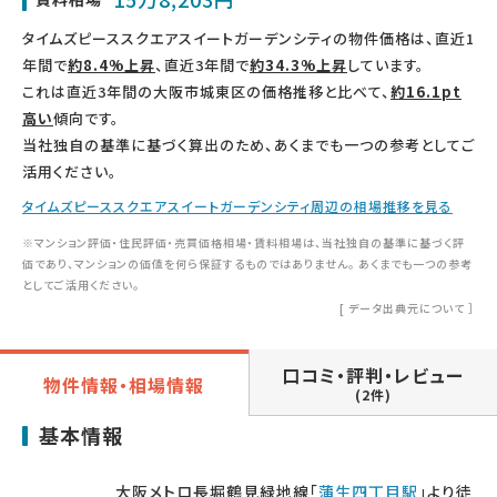
タイムズピーススクエアスイートガーデンシティの物件価格は、直近1
年間で
約8.4%上昇
、直近3年間で
約34.3%上昇
しています。
これは直近3年間の大阪市城東区の価格推移と比べて、
約16.1pt
高い
傾向です。
当社独自の基準に基づく算出のため、あくまでも一つの参考としてご
活用ください。
タイムズピーススクエアスイートガーデンシティ周辺の相場推移を見る
※マンション評価・住民評価・売買価格相場・賃料相場は、当社独自の基準に基づく評
価であり、マンションの価値を何ら保証するものではありません。 あくまでも一つの参考
としてご活用ください。
[
データ出典元について
］
口コミ・評判・レビュー
物件情報・相場情報
(2件)
基本情報
大阪メトロ長堀鶴見緑地線「
蒲生四丁目駅
」より徒