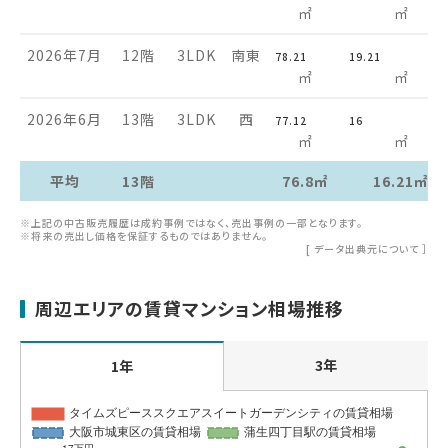
㎡
㎡
2026年7月
12階
3LDK
南東
78.21
19.21
㎡
㎡
2026年6月
13階
3LDK
西
77.12
16
㎡
㎡
平均
13階
76.8㎡
16.21㎡
※上記の中古販売履歴は成約事例ではなく、売出事例の一部となります。
※将来の売出し価格を保証するものではありません。
[
データ出典元について
］
周辺エリアの賃貸マンション相場推移
3年
1年