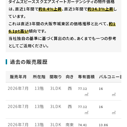
タイムズピーススクエアスイートガーデンシティの物件価格
は、直近1年間で
約8.4%上昇
、直近3年間で
約34.3%上昇
し
ています。
これは直近3年間の大阪市城東区の価格推移と比べて、
約1
6.1pt高い
傾向です。
当社独自の基準に基づく算出のため、あくまでも一つの参考
としてご活用ください。
過去の販売履歴
販売年月
所在階
間取り
向き
専有面積
バルコニー面
2026年7月
13階
3LDK
西
77.12
16
㎡
㎡
2026年7月
13階
3LDK
西
77.12
16
㎡
㎡
2026年7月
13階
3LDK
南東
74.41
13.86