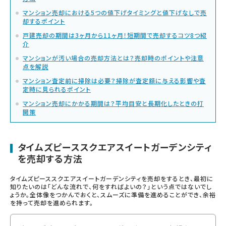
マンション売却における5つの値下げタイミングと値下げなしで売
却するポイント
戸建売却の期間は3ヶ月から11ヶ月！短期間で売却するコツ8つ紹
介
マンションが汚い場合の売却方法とは？売却時のポイントや注意
点を解説
マンション査定前に掃除は必要？掃除が査定額に与える影響や査
定時に見られるポイント
マンション売却にかかる期間は？平均目安と長期化したときの打
開策
タイムズピーススクエアスイートガーデンシティ
を売却する方法
タイムズピーススクエアスイートガーデンシティを売却をするとき、最初に
知りたいのは「どんな流れで、何をすればよいの？」という点ではないでし
ょうか。全体像をつかんでおくと、スムーズに準備を進めることができ、余裕
を持って売却を進められます。