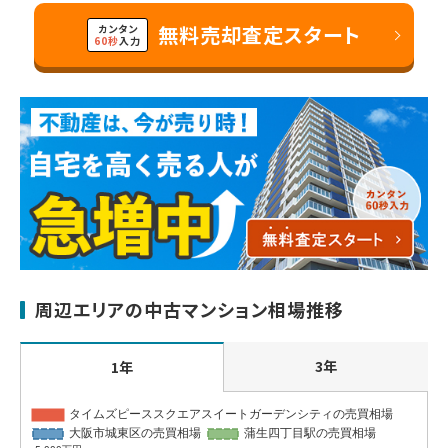
無料売却査定スタート
カンタン
60秒
入力
周辺エリアの中古マンション相場推移
3年
1年