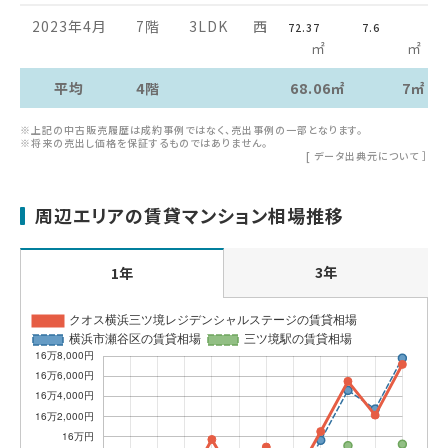
2023年4月
7階
3LDK
西
72.37
7.6
㎡
㎡
平均
4階
68.06㎡
7㎡
※上記の中古販売履歴は成約事例ではなく、売出事例の一部となります。
※将来の売出し価格を保証するものではありません。
[
データ出典元について
］
周辺エリアの賃貸マンション相場推移
3年
1年