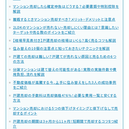
マンション売却したら確定申告はどうする？必要書類や特別控除を
解説
離婚するときマンション売却すべき？メリット・デメリットと注意点
2LDKのマンションが売れない・売却しにくい理由とは？意識したい
ターゲットや売る際のポイントをご紹介
【相場早見表付き】戸建売却の相場はいくら？高く売るコツも解説
住み替えの10個の注意点と知っておきたいテクニックを解説
戸建ての売却は難しい？戸建てが売れない原因と売るための6つ
の方法
分譲マンションは建て替えの可能性がある！実際の実施件数や費
用負担、流れを解説
不動産価格が高騰する今、上手に住み替えをした3人の成功事例
をご紹介
戸建売却の手数料は売却価格4?6％！必要な費用一覧と安くする
方法
マンション売却における5つの値下げタイミングと値下げなしで売
却するポイント
戸建売却の期間は3ヶ月から11ヶ月！短期間で売却するコツ8つ紹
介