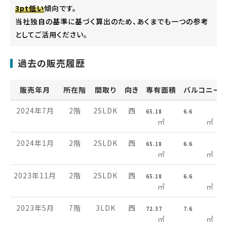
3pt低い
傾向です。
当社独自の基準に基づく算出のため、あくまでも一つの参考
としてご活用ください。
過去の販売履歴
販売年月
所在階
間取り
向き
専有面積
バルコニー
2024年7月
2階
2SLDK
西
65.18
6.6
㎡
㎡
2024年1月
2階
2SLDK
西
65.18
6.6
㎡
㎡
2023年11月
2階
2SLDK
西
65.18
6.6
㎡
㎡
2023年5月
7階
3LDK
西
72.37
7.6
㎡
㎡