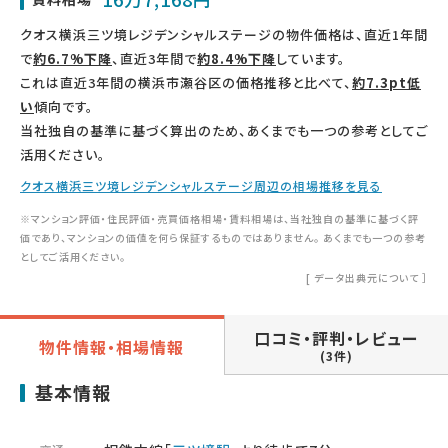
クオス横浜三ツ境レジデンシャルステージの物件価格は、直近1年間
で
約6.7%下降
、直近3年間で
約8.4%下降
しています。
これは直近3年間の横浜市瀬谷区の価格推移と比べて、
約7.3pt低
い
傾向です。
当社独自の基準に基づく算出のため、あくまでも一つの参考としてご
活用ください。
クオス横浜三ツ境レジデンシャルステージ周辺の相場推移を見る
※マンション評価・住民評価・売買価格相場・賃料相場は、当社独自の基準に基づく評
価であり、マンションの価値を何ら保証するものではありません。 あくまでも一つの参考
としてご活用ください。
[
データ出典元について
］
口コミ・評判・レビュー
物件情報・相場情報
(3件)
基本情報