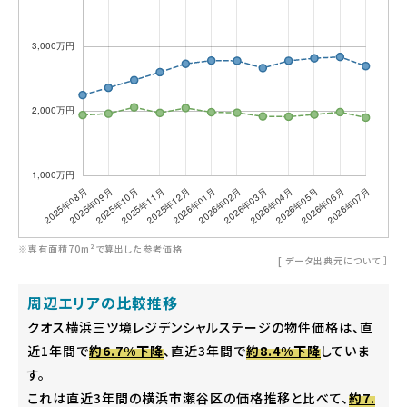
※専有面積70m²で算出した参考価格
[
データ出典元について
］
周辺エリアの比較推移
クオス横浜三ツ境レジデンシャルステージの物件価格は、直
近1年間で
約6.7%下降
、直近3年間で
約8.4%下降
していま
す。
これは直近3年間の横浜市瀬谷区の価格推移と比べて、
約7.