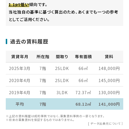
1.1pt低い
傾向です。
当社独自の基準に基づく算出のため、あくまでも一つの参考
としてご活用ください。
過去の賃料履歴
賃貸年月
所在階
間取り
専有面積
賃料
2025年3月
7階
2SLDK
66
㎡
148,000
円
2020年4月
7階
2SLDK
66
㎡
145,000
円
2019年4月
7階
3LDK
72.37
㎡
130,000
円
平均
7階
68.12㎡
141,000円
※上記の賃料履歴は成約事例ではなく、募集賃料事例の一部となります。
※将来の募集賃料を保証するものではありません。
[
データ出典元について
］