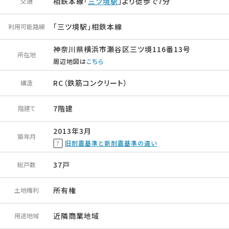
相鉄本線「
三ツ境駅
」より徒歩で7分
交通
「三ツ境駅」相鉄本線
利用可能路線
神奈川県横浜市瀬谷区三ツ境116番13号
所在地
周辺地図は
こちら
RC（鉄筋コンクリート）
構造
7階建
階建て
2013年3月
築年月
旧耐震基準と新耐震基準の違い
37戸
総戸数
所有権
土地権利
近隣商業地域
用途地域