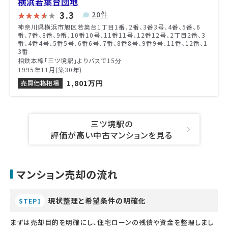
横浜若葉台団地
3.3
20件
神奈川県横浜市旭区若葉台1丁目1番、2番、3番3号、4番、5番、6
番、7番、8番、9番、10番10号、11番11号、12番12号、2丁目2番、3
番、4番4号、5番5号、6番6号、7番、8番8号、9番9号、11番、12番、1
3番
相鉄本線「三ツ境駅」よりバスで15分
1995年11月(築30年)
1,801万円
売買価格相場
三ツ境駅の
評価が高い中古マンションを見る
マンション売却の流れ
現状整理と希望条件の明確化
STEP1
まずは売却目的を明確にし、住宅ローンの残債や資金を整理しまし