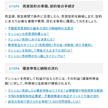
売買契約の準備、契約後の手続き
STEP5
売主様、買主様間で条件に合意したら、売買契約を締結します。契約
にあたり必要な書類や費用、流れを事前に確認しておきましょう。
不動産売買契約の基本の流れや締結時の注意点
マンションの売買契約書とは？
マンション売却における決済とは？
費用発生のタイミング/売買契約（手付金・印紙税・仲介手数料）
マンションを売却して現金が入るまでの流れは？
マンション売却時の引っ越しタイミングは？
確定申告と納税の流れ
STEP6
マンションを売却して利益が出たときには、その利益（譲渡所得金
額）に対して、所得税と住民税が課税されます。
マンション売却したら確定申告はどうする？必要書類や特別控除を解説
令和8年度税制改正要望｜不動産関連の改正ポイントと今後の流れ
自宅の売却で受けられる特例「3,000万円控除」とは？