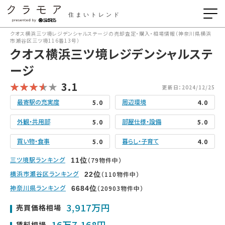
住まいトレンド
クオス横浜三ツ境レジデンシャルステージの売却査定・購入・相場情報（神奈川県横浜
市瀬谷区三ツ境116番13号）
クオス横浜三ツ境レジデンシャルステ
ージ
3.1
更新日：2024/12/25
最寄駅の充実度
周辺環境
5.0
4.0
外観・共用部
部屋仕様・設備
5.0
5.0
買い物・食事
暮らし・子育て
5.0
4.0
三ツ境駅ランキング
（79物件中）
11
位
横浜市瀬谷区ランキング
（110物件中）
22
位
神奈川県ランキング
（20903物件中）
6684
位
3,917万円
売買価格相場
16万7,168円
賃料相場