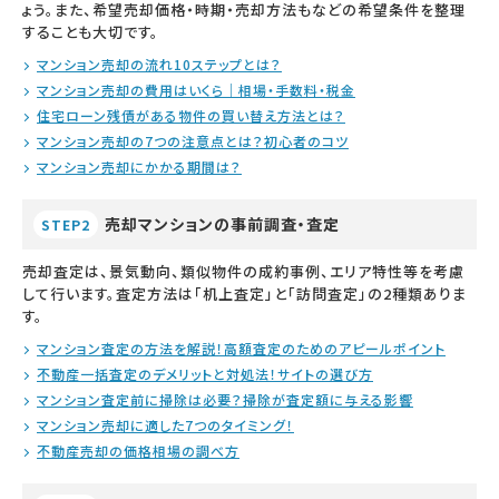
ょう。また、希望売却価格・時期・売却方法もなどの希望条件を整理
することも大切です。
マンション売却の流れ10ステップとは？
マンション売却の費用はいくら｜相場・手数料・税金
住宅ローン残債がある物件の買い替え方法とは？
マンション売却の7つの注意点とは？初心者のコツ
マンション売却にかかる期間は？
売却マンションの事前調査・査定
STEP2
売却査定は、景気動向、類似物件の成約事例、エリア特性等を考慮
して行います。査定方法は「机上査定」と「訪問査定」の2種類ありま
す。
マンション査定の方法を解説！高額査定のためのアピールポイント
不動産一括査定のデメリットと対処法！サイトの選び方
マンション査定前に掃除は必要？掃除が査定額に与える影響
マンション売却に適した7つのタイミング！
不動産売却の価格相場の調べ方