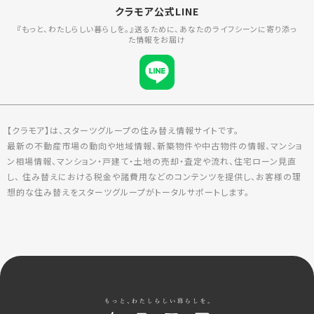
クラモア公式LINE
『もっと、わたしらしい暮らしを。』送るために、あなたのライフシーンに寄り添っ
た情報をお届け
【クラモア】は、スターツグループの住み替え情報サイトです。
最新の不動産市場の動向や地域情報、新築物件や中古物件の情報、マンショ
ン相場情報、マンション・戸建て・土地の売却・査定や流れ、住宅ローン見直
し、 住み替えにおける税金や諸費用などのコンテンツを提供し、お客様の理
想的な住み替えをスターツグループがトータルサポートします。