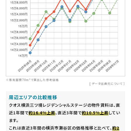
※専有面積70m²で算出した参考価格
[
データ出典元について
］
周辺エリアの比較推移
クオス横浜三ツ境レジデンシャルステージの物件賃料は、直
近1年間で
約16.4%上昇
、直近3年間で
約10.5%上昇
してい
ます。
これは直近3年間の横浜市瀬谷区の価格推移と比べて、
約2