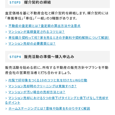
媒介契約の締結
STEP3
査定価格を基に不動産会社と媒介契約を締結します。媒介契約には
「専属専任」「専任」「一般」の3種類があります。
不動産の査定額とは？査定額の算出方法や注意点
マンションが高額査定されるコツとは？
専任媒介契約って何？家を売るときの手数料や契約解除について解説！
マンション売却の必要書類とは？
販売活動の準備～購入申込み
STEP4
販売活動を始める前に、所有する不動産の販売方針やプランを不動
産会社の営業担当者と打ち合わせましょう。
内覧で好印象をつくる10のコツと気を付けたいNG行動
マンション売却時のクリーニングは実施すべき？
マンションが汚い場合の売却方法とは？
マンション売却における5つの値下げタイミングと値下げなしで売却す
るポイント
ホームステージングとは？意味や効果をわかりやすく解説