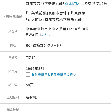
京都市営地下鉄烏丸線「
丸太町駅
」より徒歩で12分
「二条城前駅」京都市営地下鉄東西線
利用可能路線
「丸太町駅」京都市営地下鉄烏丸線
京都府京都市上京区藁屋町536番70号
所在地
周辺地図は
こちら
RC（鉄筋コンクリート）
構造
7階建
階建て
1996年3月
築年月
旧耐震基準と新耐震基準の違い
54戸
総戸数
所有権
土地権利
-
用途地域