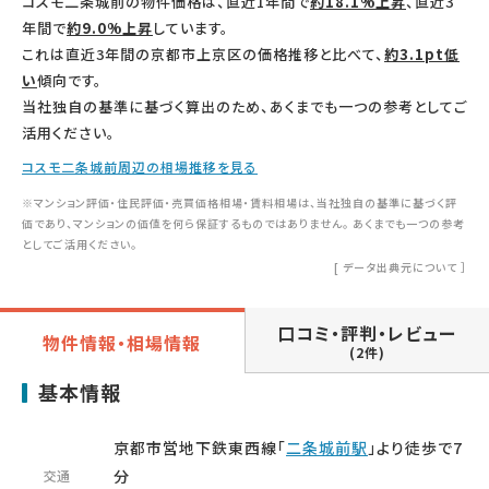
コスモ二条城前の物件価格は、直近1年間で
約18.1%上昇
、直近3
年間で
約9.0%上昇
しています。
これは直近3年間の京都市上京区の価格推移と比べて、
約3.1pt低
い
傾向です。
当社独自の基準に基づく算出のため、あくまでも一つの参考としてご
活用ください。
コスモ二条城前周辺の相場推移を見る
※マンション評価・住民評価・売買価格相場・賃料相場は、当社独自の基準に基づく評
価であり、マンションの価値を何ら保証するものではありません。 あくまでも一つの参考
としてご活用ください。
[
データ出典元について
］
口コミ・評判・レビュー
物件情報・相場情報
(2件)
基本情報
京都市営地下鉄東西線「
二条城前駅
」より徒歩で7
分
交通