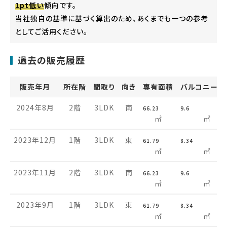
1pt低い
傾向です。
当社独自の基準に基づく算出のため、あくまでも一つの参考
としてご活用ください。
過去の販売履歴
販売年月
所在階
間取り
向き
専有面積
バルコニー面
2024年8月
2階
3LDK
南
66.23
9.6
㎡
㎡
2023年12月
1階
3LDK
東
61.79
8.34
㎡
㎡
2023年11月
2階
3LDK
南
66.23
9.6
㎡
㎡
2023年9月
1階
3LDK
東
61.79
8.34
㎡
㎡