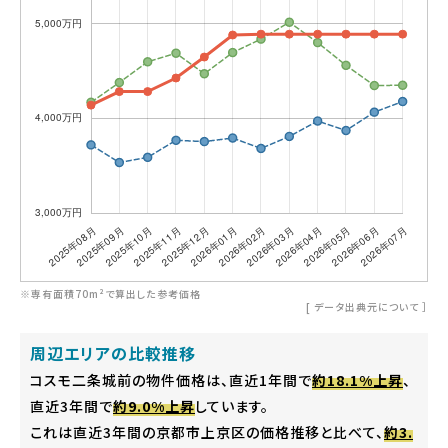
※専有面積70m²で算出した参考価格
[
データ出典元について
］
周辺エリアの比較推移
コスモ二条城前の物件価格は、直近1年間で
約18.1%上昇
、
直近3年間で
約9.0%上昇
しています。
これは直近3年間の京都市上京区の価格推移と比べて、
約3.