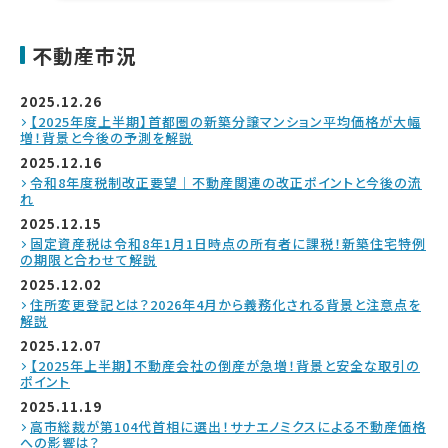
不動産市況
2025.12.26
【2025年度上半期】首都圏の新築分譲マンション平均価格が大幅
増！背景と今後の予測を解説
2025.12.16
令和8年度税制改正要望｜不動産関連の改正ポイントと今後の流
れ
2025.12.15
固定資産税は令和8年1月1日時点の所有者に課税！新築住宅特例
の期限と合わせて解説
2025.12.02
住所変更登記とは？2026年4月から義務化される背景と注意点を
解説
2025.12.07
【2025年上半期】不動産会社の倒産が急増！背景と安全な取引の
ポイント
2025.11.19
高市総裁が第104代首相に選出！サナエノミクスによる不動産価格
への影響は？