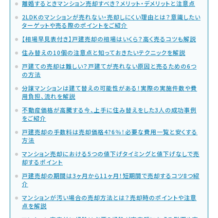
離婚するときマンション売却すべき？メリット・デメリットと注意点
2LDKのマンションが売れない・売却しにくい理由とは？意識したい
ターゲットや売る際のポイントをご紹介
【相場早見表付き】戸建売却の相場はいくら？高く売るコツも解説
住み替えの10個の注意点と知っておきたいテクニックを解説
戸建ての売却は難しい？戸建てが売れない原因と売るための6つ
の方法
分譲マンションは建て替えの可能性がある！実際の実施件数や費
用負担、流れを解説
不動産価格が高騰する今、上手に住み替えをした3人の成功事例
をご紹介
戸建売却の手数料は売却価格4?6％！必要な費用一覧と安くする
方法
マンション売却における5つの値下げタイミングと値下げなしで売
却するポイント
戸建売却の期間は3ヶ月から11ヶ月！短期間で売却するコツ8つ紹
介
マンションが汚い場合の売却方法とは？売却時のポイントや注意
点を解説