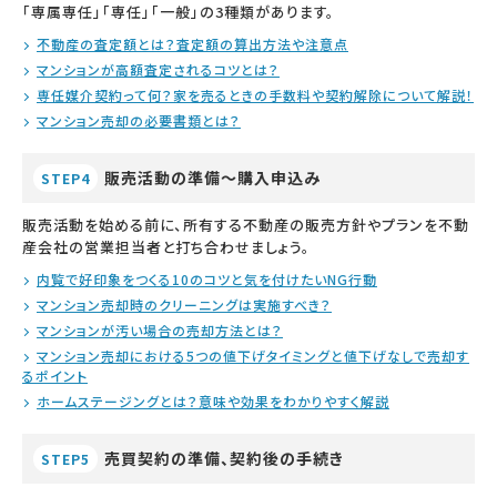
「専属専任」「専任」「一般」の3種類があります。
不動産の査定額とは？査定額の算出方法や注意点
マンションが高額査定されるコツとは？
専任媒介契約って何？家を売るときの手数料や契約解除について解説！
マンション売却の必要書類とは？
販売活動の準備～購入申込み
STEP4
販売活動を始める前に、所有する不動産の販売方針やプランを不動
産会社の営業担当者と打ち合わせましょう。
内覧で好印象をつくる10のコツと気を付けたいNG行動
マンション売却時のクリーニングは実施すべき？
マンションが汚い場合の売却方法とは？
マンション売却における5つの値下げタイミングと値下げなしで売却す
るポイント
ホームステージングとは？意味や効果をわかりやすく解説
売買契約の準備、契約後の手続き
STEP5