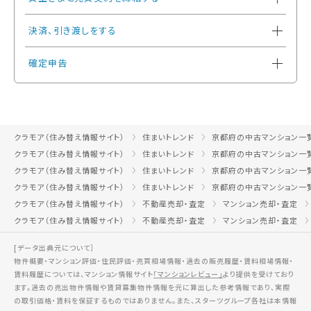
決済、引き渡しをする
確定申告
クラモア（住み替え情報サイト）
住まいトレンド
京都府の中古マンション一
クラモア（住み替え情報サイト）
住まいトレンド
京都府の中古マンション一
クラモア（住み替え情報サイト）
住まいトレンド
京都府の中古マンション一
クラモア（住み替え情報サイト）
住まいトレンド
京都府の中古マンション一
クラモア（住み替え情報サイト）
不動産売却・査定
マンション売却・査定
クラモア（住み替え情報サイト）
不動産売却・査定
マンション売却・査定
[データ出典元について］
物件概要・マンション評価・住民評価・売買相場情報・過去の販売履歴・賃料相場情報・
賃料履歴については、マンション情報サイト
「マンションレビュー」
より提供を受けており
ます。過去の売出物件情報や賃貸募集物件情報を元に算出した参考情報であり、実際
の取引価格・賃料を保証するものではありません。また、スターツグループ各社は本情報