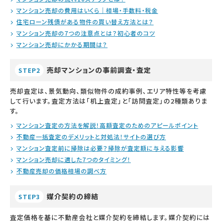
マンション売却の費用はいくら｜相場・手数料・税金
住宅ローン残債がある物件の買い替え方法とは？
マンション売却の7つの注意点とは？初心者のコツ
マンション売却にかかる期間は？
売却マンションの事前調査・査定
STEP2
売却査定は、景気動向、類似物件の成約事例、エリア特性等を考慮
して行います。査定方法は「机上査定」と「訪問査定」の2種類ありま
す。
マンション査定の方法を解説！高額査定のためのアピールポイント
不動産一括査定のデメリットと対処法！サイトの選び方
マンション査定前に掃除は必要？掃除が査定額に与える影響
マンション売却に適した7つのタイミング！
不動産売却の価格相場の調べ方
媒介契約の締結
STEP3
査定価格を基に不動産会社と媒介契約を締結します。媒介契約には