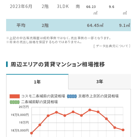
2023年6月
2階
3LDK
南
66.23
9.6
㎡
㎡
平均
2階
64.45㎡
9.1㎡
※上記の中古販売履歴は成約事例ではなく、売出事例の一部となります。
※将来の売出し価格を保証するものではありません。
[
データ出典元について
］
周辺エリアの賃貸マンション相場推移
3年
1年