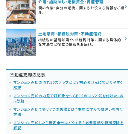
介護・施設探し・老後資金・資産管理
親の今後・自分の老後に関するお役立ち情報をご紹
介。
土地活用・相続税対策・不動産信託
相続税の基礎知識や、相続税対策に関する具体的
な方法など役立つ情報をお届け。
不動産売却の記事
マンション売却の流れ10ステップとは？初心者さんにわかりやすく
解説
マンション売却の内覧で好印象をつくる10のコツと気を付けたいN
G行動
マンション売却で多い7つの失敗とは？事前に学んで間違いを防ぐ
方法
マンション売却したら確定申告はどうする？必要書類や特別控除を
解説