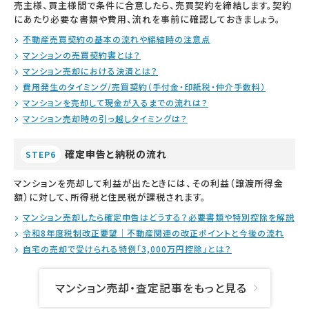
売主様、買主様間で条件に合意したら、売買契約を締結します。契約
にあたり必要な書類や費用、流れを事前に確認しておきましょう。
不動産売買契約の基本の流れや締結時の注意点
マンションの売買契約書とは？
マンション売却における決済とは？
費用発生のタイミング/売買契約（手付金・印紙税・仲介手数料）
マンションを売却して現金が入るまでの流れは？
マンション売却時の引っ越しタイミングは？
確定申告と納税の流れ
STEP6
マンションを売却して利益が出たときには、その利益（譲渡所得金
額）に対して、所得税と住民税が課税されます。
マンション売却したら確定申告はどうする？必要書類や特別控除を解説
令和8年度税制改正要望｜不動産関連の改正ポイントと今後の流れ
自宅の売却で受けられる特例「3,000万円控除」とは？
マンション売却・査定記事をもっと見る