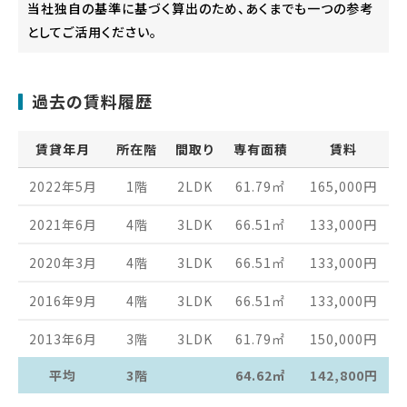
当社独自の基準に基づく算出のため、あくまでも一つの参考
としてご活用ください。
過去の賃料履歴
賃貸年月
所在階
間取り
専有面積
賃料
2022年5月
1階
2LDK
61.79
㎡
165,000
円
2021年6月
4階
3LDK
66.51
㎡
133,000
円
2020年3月
4階
3LDK
66.51
㎡
133,000
円
2016年9月
4階
3LDK
66.51
㎡
133,000
円
2013年6月
3階
3LDK
61.79
㎡
150,000
円
平均
3階
64.62㎡
142,800円