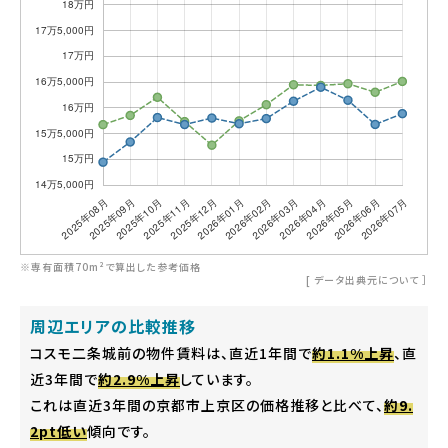
※専有面積70m²で算出した参考価格
[
データ出典元について
］
周辺エリアの比較推移
コスモ二条城前の物件賃料は、直近1年間で
約1.1%上昇
、直
近3年間で
約2.9%上昇
しています。
これは直近3年間の京都市上京区の価格推移と比べて、
約9.
2pt低い
傾向です。