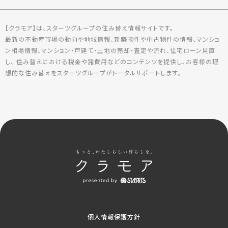
【クラモア】は、スターツグループの住み替え情報サイトです。
最新の不動産市場の動向や地域情報、新築物件や中古物件の情報、マンショ
ン相場情報、マンション・戸建て・土地の売却・査定や流れ、住宅ローン見直
し、 住み替えにおける税金や諸費用などのコンテンツを提供し、お客様の理
想的な住み替えをスターツグループがトータルサポートします。
個人情報保護方針