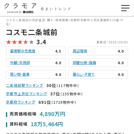
住まいトレンド
コスモ二条城前の売却査定・購入・相場情報（京都府京都市上京区藁屋町536番70
号）
コスモ二条城前
3.4
更新日：2025/10/02
最寄駅の充実度
周辺環境
4.5
4.0
外観・共用部
部屋仕様・設備
4.0
4.0
買い物・食事
暮らし・子育て
4.0
4.0
二条城前駅ランキング
（117物件中）
30
位
京都市上京区ランキング
（235物件中）
37
位
京都府ランキング
（2729物件中）
691
位
4,890万円
売買価格相場
18万5,464円
賃料相場