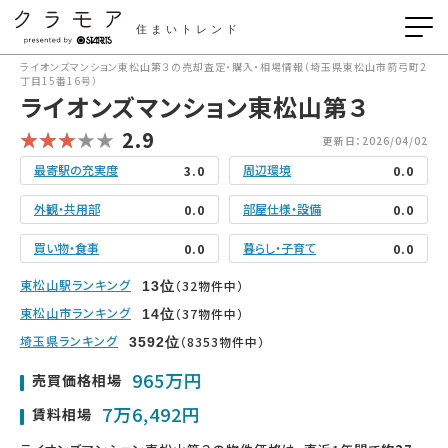
住まいトレンド
ライオンズマンション東松山第３の売却査定・購入・相場情報（埼玉県東松山市箭弓町2
丁目15番16号）
ライオンズマンション東松山第３
2.9
更新日：2026/04/02
最寄駅の充実度
周辺環境
3.0
0.0
外観・共用部
部屋仕様・設備
0.0
0.0
買い物・食事
暮らし・子育て
0.0
0.0
東松山駅ランキング
（32物件中）
13
位
東松山市ランキング
（37物件中）
14
位
埼玉県ランキング
（8353物件中）
3592
位
965万円
売買価格相場
7万6,492円
賃料相場