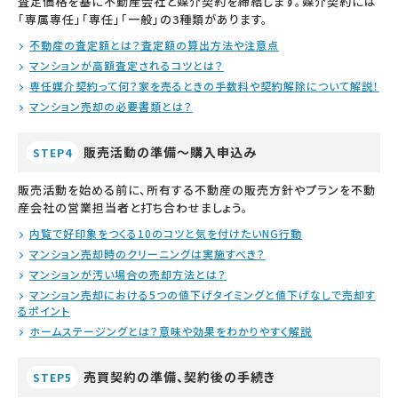
査定価格を基に不動産会社と媒介契約を締結します。媒介契約には
「専属専任」「専任」「一般」の3種類があります。
不動産の査定額とは？査定額の算出方法や注意点
マンションが高額査定されるコツとは？
専任媒介契約って何？家を売るときの手数料や契約解除について解説！
マンション売却の必要書類とは？
販売活動の準備～購入申込み
STEP4
販売活動を始める前に、所有する不動産の販売方針やプランを不動
産会社の営業担当者と打ち合わせましょう。
内覧で好印象をつくる10のコツと気を付けたいNG行動
マンション売却時のクリーニングは実施すべき？
マンションが汚い場合の売却方法とは？
マンション売却における5つの値下げタイミングと値下げなしで売却す
るポイント
ホームステージングとは？意味や効果をわかりやすく解説
売買契約の準備、契約後の手続き
STEP5