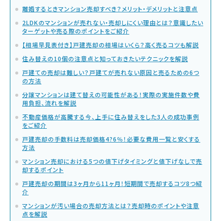
離婚するときマンション売却すべき？メリット・デメリットと注意点
2LDKのマンションが売れない・売却しにくい理由とは？意識したい
ターゲットや売る際のポイントをご紹介
【相場早見表付き】戸建売却の相場はいくら？高く売るコツも解説
住み替えの10個の注意点と知っておきたいテクニックを解説
戸建ての売却は難しい？戸建てが売れない原因と売るための6つ
の方法
分譲マンションは建て替えの可能性がある！実際の実施件数や費
用負担、流れを解説
不動産価格が高騰する今、上手に住み替えをした3人の成功事例
をご紹介
戸建売却の手数料は売却価格4?6％！必要な費用一覧と安くする
方法
マンション売却における5つの値下げタイミングと値下げなしで売
却するポイント
戸建売却の期間は3ヶ月から11ヶ月！短期間で売却するコツ8つ紹
介
マンションが汚い場合の売却方法とは？売却時のポイントや注意
点を解説