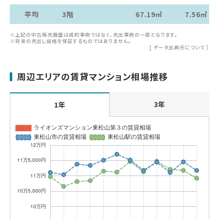
平均
3階
67.19㎡
7.56㎡
※上記の中古販売履歴は成約事例ではなく、売出事例の一部となります。
※将来の売出し価格を保証するものではありません。
[
データ出典元について
］
周辺エリアの賃貸マンション相場推移
3年
1年