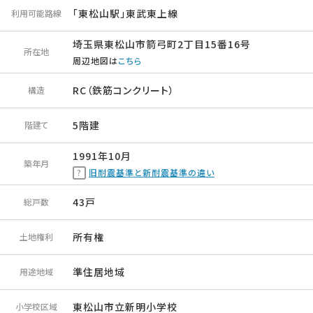
「東松山駅」東武東上線
利用可能路線
埼玉県東松山市箭弓町2丁目15番16号
所在地
周辺地図は
こちら
RC（鉄筋コンクリート）
構造
5階建
階建て
1991年10月
築年月
旧耐震基準と新耐震基準の違い
43戸
総戸数
所有権
土地権利
準住居地域
用途地域
東松山市立新明小学校
小学校区域