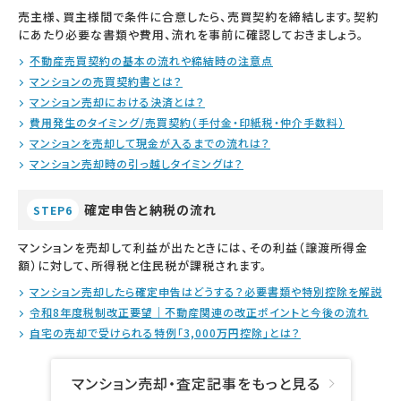
売主様、買主様間で条件に合意したら、売買契約を締結します。契約
にあたり必要な書類や費用、流れを事前に確認しておきましょう。
不動産売買契約の基本の流れや締結時の注意点
マンションの売買契約書とは？
マンション売却における決済とは？
費用発生のタイミング/売買契約（手付金・印紙税・仲介手数料）
マンションを売却して現金が入るまでの流れは？
マンション売却時の引っ越しタイミングは？
確定申告と納税の流れ
STEP6
マンションを売却して利益が出たときには、その利益（譲渡所得金
額）に対して、所得税と住民税が課税されます。
マンション売却したら確定申告はどうする？必要書類や特別控除を解説
令和8年度税制改正要望｜不動産関連の改正ポイントと今後の流れ
自宅の売却で受けられる特例「3,000万円控除」とは？
マンション売却・査定記事をもっと見る