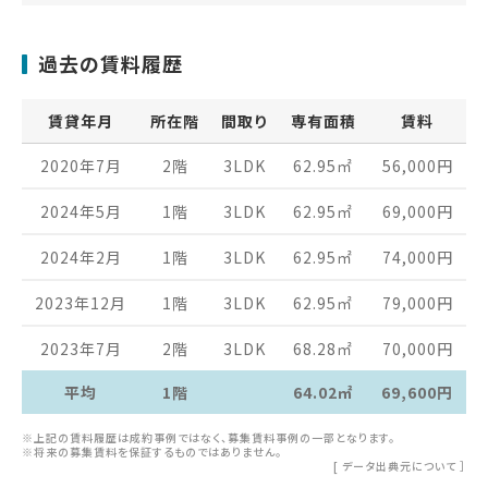
過去の賃料履歴
賃貸年月
所在階
間取り
専有面積
賃料
2020年7月
2階
3LDK
62.95
㎡
56,000
円
2024年5月
1階
3LDK
62.95
㎡
69,000
円
2024年2月
1階
3LDK
62.95
㎡
74,000
円
2023年12月
1階
3LDK
62.95
㎡
79,000
円
2023年7月
2階
3LDK
68.28
㎡
70,000
円
平均
1階
64.02㎡
69,600円
※上記の賃料履歴は成約事例ではなく、募集賃料事例の一部となります。
※将来の募集賃料を保証するものではありません。
[
データ出典元について
］