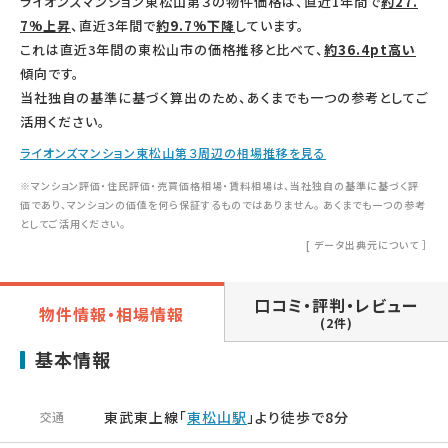
ライオンズマンション東松山第３の物件価格は、直近1年間で
約27.
7%上昇
、直近3年間で
約9.7%下降
しています。
これは直近3年間の東松山市の価格推移と比べて、
約36.4pt高い
傾向です。
当社独自の基準に基づく算出のため、あくまでも一つの参考としてご
活用ください。
ライオンズマンション東松山第３周辺の相場推移を見る
※マンション評価・住民評価・売買価格相場・賃料相場は、当社独自の基準に基づく評
価であり、マンションの価値を何ら保証するものではありません。 あくまでも一つの参考
としてご活用ください。
[
データ出典元について
］
口コミ・評判・レビュー
物件情報・相場情報
(2件)
基本情報
東武東上線「
東松山駅
」より徒歩で8分
交通