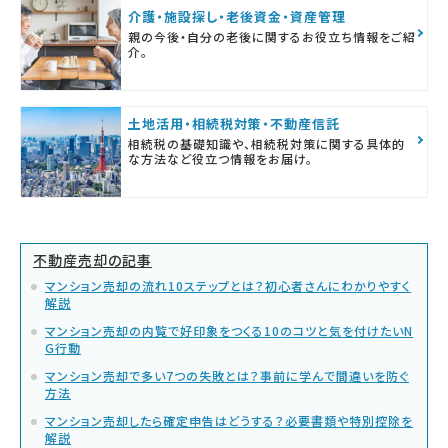
介護・施設探し・老後資金・資産管理
親の今後・自分の老後に関するお役立ち情報をご紹
介。
土地活用・相続税対策・不動産信託
相続税の基礎知識や、相続税対策に関する具体的
な方法など役立つ情報をお届け。
不動産売却の記事
マンション売却の流れ10ステップとは？初心者さんにわかりやすく
解説
マンション売却の内覧で好印象をつくる10のコツと気を付けたいN
G行動
マンション売却で多い7つの失敗とは？事前に学んで間違いを防ぐ
方法
マンション売却したら確定申告はどうする？必要書類や特別控除を
解説