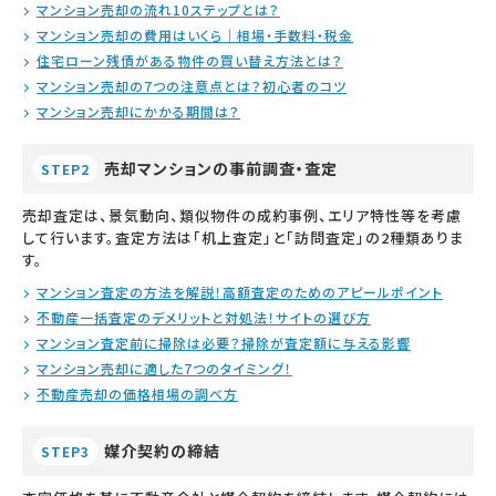
マンション売却の流れ10ステップとは？
マンション売却の費用はいくら｜相場・手数料・税金
住宅ローン残債がある物件の買い替え方法とは？
マンション売却の7つの注意点とは？初心者のコツ
マンション売却にかかる期間は？
売却マンションの事前調査・査定
STEP2
売却査定は、景気動向、類似物件の成約事例、エリア特性等を考慮
して行います。査定方法は「机上査定」と「訪問査定」の2種類ありま
す。
マンション査定の方法を解説！高額査定のためのアピールポイント
不動産一括査定のデメリットと対処法！サイトの選び方
マンション査定前に掃除は必要？掃除が査定額に与える影響
マンション売却に適した7つのタイミング！
不動産売却の価格相場の調べ方
媒介契約の締結
STEP3