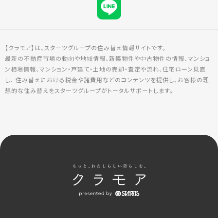
【クラモア】は、スターツグループの住み替え情報サイトです。
最新の不動産市場の動向や地域情報、新築物件や中古物件の情報、マンショ
ン相場情報、マンション・戸建て・土地の売却・査定や流れ、住宅ローン見直
し、 住み替えにおける税金や諸費用などのコンテンツを提供し、お客様の理
想的な住み替えをスターツグループがトータルサポートします。