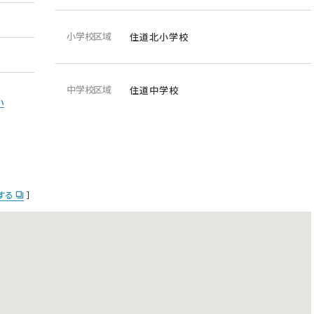
小学校区域
住道北小学校
中学校区域
住道中学校
い
示する
］