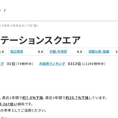
ンド
（大阪府大東市赤井1丁目7番）
テーションスクエア
周辺環境
外観・共用部
部屋仕様・設備
4.0
4.0
4.0
3
ング
大阪府ランキング
（74物件中）
（12290物件中）
31
位
6313
位
、直近1年間で
約7.0%下降
、直近3年間で
約20.7%下降
しています。
9.2pt低い
傾向です。
の参考としてご活用ください。