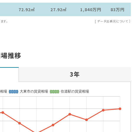
72.92㎡
27.92㎡
1,840万
円
83万
円
ます。
[
データ出典元について
］
相場推移
3年