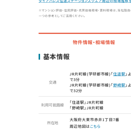
ダイアパレス住道ステーションスクエア周辺の相場推移
※マンション評価・住民評価・売買価格相場・賃料相場は、当社独自
一つの参考としてご活用ください。
物件情報・相場情報
基本情報
JR片町線(学研都市線)「
住道駅
」
で3分
交通
JR片町線(学研都市線)「
野崎駅
」
で32分
「住道駅」JR片町線
利用可能路線
「野崎駅」JR片町線
大阪府大東市赤井1丁目7番
所在地
周辺地図は
こちら