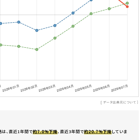
[
データ出典元について
］
格は、直近1年間で
約7.0%下降
、直近3年間で
約20.7%下降
していま