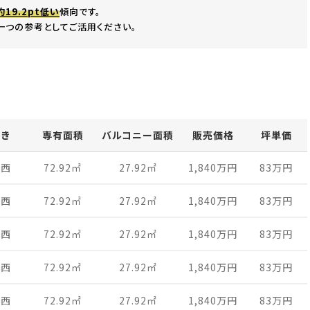
約19.2pt低い
傾向です。
一つの参考としてご活用ください。
向き
専有面積
バルコニー面積
販売価格
坪単価
南西
72.92
㎡
27.92
㎡
1,840万
円
83万
円
南西
72.92
㎡
27.92
㎡
1,840万
円
83万
円
南西
72.92
㎡
27.92
㎡
1,840万
円
83万
円
南西
72.92
㎡
27.92
㎡
1,840万
円
83万
円
南西
72.92
㎡
27.92
㎡
1,840万
円
83万
円