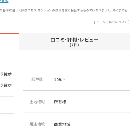
を見る
の基準に基づく評価であり、マンションの価値を何ら保証するものではありません。 あくまでも
[
データ出典元について
］
口コミ・評判・レビュー
(7件)
より徒歩
総戸数
109戸
より徒歩
土地権利
所有権
用途地域
商業地域