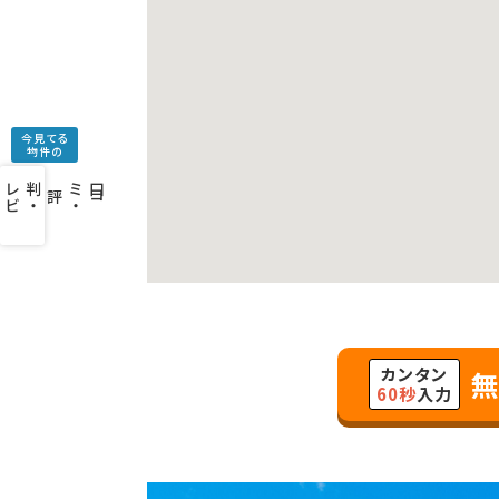
今見てる
物件の
口
コ
ミ
・
判
・
レ
ビ
ュ
ー
を
み
評
カンタン
無
60秒
入力